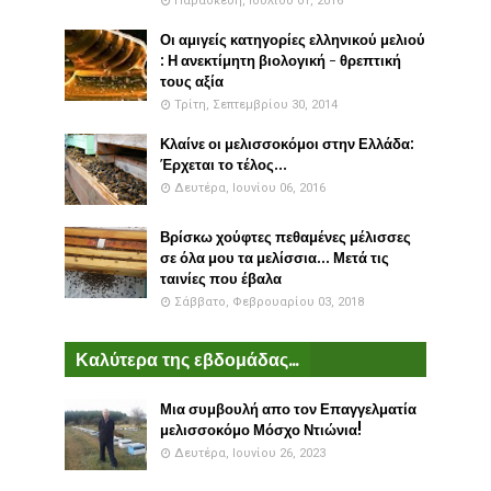
Παρασκευή, Ιουλίου 01, 2016
Οι αμιγείς κατηγορίες ελληνικού μελιού
: Η ανεκτίμητη βιολογική - θρεπτική
τους αξία
Τρίτη, Σεπτεμβρίου 30, 2014
Κλαίνε οι μελισσοκόμοι στην Ελλάδα:
Έρχεται το τέλος...
Δευτέρα, Ιουνίου 06, 2016
Βρίσκω χούφτες πεθαμένες μέλισσες
σε όλα μου τα μελίσσια... Μετά τις
ταινίες που έβαλα
Σάββατο, Φεβρουαρίου 03, 2018
Καλύτερα της εβδομάδας...
Μια συμβουλή απο τον Επαγγελματία
μελισσοκόμο Μόσχο Ντιώνια!
Δευτέρα, Ιουνίου 26, 2023