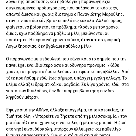
λόγω της απόστασης, και η βιολογική παραγωγή έχει
συγκεκριμένες προδιαγραφές, που αυξάνουν το κόστος»,
απαντά άμεσα και χωρίς δισταγμό ο Παναγιώτης Μαρούλης,
όταν τον ρωτάω εάν βρίσκει πελάτες εύκολα. Αλλού, όμως,
φαίνεται να βρίσκεται το πρόβλημα: «Χρόνο με τον χρόνο,
όμως, έχω πρόβλημα να μαζέψω μέλι, μειώνονται οι
ποσότητες. Η περυσινή χρονιά ειδικά, ήταν καταστροφική.
Λόγω ξηρασίας, δεν βγάλαμε καθόλου μέλι».
Ο παραγωγός με τη δουλειά που κάνει και στο σημείο που την
κάνει έχει ένα ιδιαίτερο όσο και οδυνηρό προνόμιο. «Κάθε
χρόνο, τα πράγματα δυσκολεύουν στο φυσικό περιβάλλον. Από
τότε που ήρθαμε εδώ έως σήμερα, υπάρχει μεγάλη αλλαγή. Το
κλίμα αλλάζει δραματικά και ραγδαία. Σε λίγα χρόνια, εδώ, στα
νησιά των Κυκλάδων, δεν θα υπάρχει βλάστηση εάν δεν
ληφθούν μέτρα».
Έφυγε από την Αθήνα, άλλαξε επάγγελμα, τόπο κατοικίας, τη
ζωή του όλη. «Μπορείτε να ζήσετε από τη μελισσοκομία;» τον
ρωτάω. «Όταν οι χρονιές είναι καλές ή μέτριες μπορώ. Η ζωή
στο νησί είναι δύσκολη, υπάρχουν ελλείψεις και κάθε λίγο
βγαίνει απαγορευτικό. Όμως, αυτά σιγά σιγά γίνονται