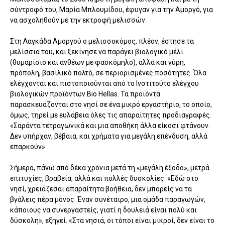
σύντροφό του, Μαρία Μπλουμίδου, έφυγαν για την Αμοργό, για
να ασχοληθούν με την εκτροφή μελισσών.
Στη Λαγκάδα Αμοργού ο μελισσοκόμος, πλέον, έστησε τα
μελίσσια του, και ξεκίνησε να παράγει βιολογικό μέλι
(θυμαρίσιο και ανθέων με φασκόμηλο), αλλά και γύρη,
πρόπολη, βασιλικό πολτό, σε περιορισμένες ποσότητες. Όλα
ελέγχονται και πιστοποιούνται από το Ινστιτούτο ελέγχου
βιολογικών προϊόντων Bio Hellas. Τα προϊόντα
παρασκευάζονται στο νησί σε ένα μικρό εργαστήριο, το οποίο,
όμως, τηρεί με ευλάβεια όλες τις απαραίτητες προδιαγραφές.
«Σαράντα τετραγωνικά και μια αποθήκη άλλα είκοσι φτάνουν.
Δεν υπήρχαν, βέβαια, και χρήματα για μεγάλη επένδυση, αλλά
επαρκούν».
Σήμερα, πάνω από δέκα χρόνια μετά τη «μεγάλη έξοδο», μετρά
επιτυχίες, βραβεία, αλλά και πολλές δυσκολίες. «Εδώ στο
νησί, χρειάζεσαι απαραίτητα βοήθεια, δεν μπορείς να τα
βγάλεις πέρα μόνος. Έναν συνέταιρο, μια ομάδα παραγωγών,
κάποιους να συνεργαστείς, γιατί η δουλειά είναι πολύ και
δύσκολη», εξηγεί. «Στα νησιά, οι τόποι είναι μικροί, δεν είναι το