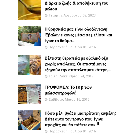
Διάρκεια ζωής & αποθήκευση του
μελιού
Τετάρτη, Αυγούστου 02, 2023
Η θρησκεία μας είναι ολοζώντανη!
Έβαλαν εικόνες μέσα σε μελίσσι και
έγινε το θαύμα...
Παρασκευή, Ιουλίου 01, 2016
Βέλτιστη θεραπεία με οξαλικό οξύ
χωρίς απώλειες. Οι επιστήμονες
εξηγούν την αποτελεσματικότερη...
Τρίτη, Δεκεμβρίου 24, 2019
ΤΡΟΦΟΜΕΛ: Το top των
μελισσοτροφών!
Σάββατο, Μαΐου 16, 2015
Πόσο μέλι βγάζει μια τρίπατη κυψέλη:
Δείτε αυτό τον τρύγο που έγινε
προχθές και θα πάθετε σοκ!!!
Παρασκευή, Ιουλίου 01, 2016