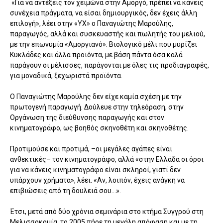
«Για να αντέξεις τον χειμώνα στην Αμοργό, πρέπει να κάνεις
συνέχεια πράγματα, να είσαι δημιουργικός, δεν έχεις άλλη
επιλογή», λέει στην «ΥΧ» ο Παναγιώτης Μαρούλης,
παραγωγός, αλλά και συσκευαστής και πωλητής του μελιού,
με την επωνυμία «Αμοργιανό». Βιολογικό μέλι που μυρίζει
Κυκλάδες και άλλα προϊόντα, με βάση πάντα όσα καλά
παράγουν οι μέλισσες, παράγονται με όλες τις προδιαγραφές,
για μοναδικά, ξεχωριστά προϊόντα.
Ο Παναγιώτης Μαρούλης δεν είχε καμία σχέση με την
πρωτογενή παραγωγή. Δούλευε στην τηλεόραση, στην
Οργάνωση της διεύθυνσης παραγωγής και στον
κινηματογράφο, ως βοηθός σκηνοθέτη και σκηνοθέτης.
Προτιμούσε και προτιμά, –οι μεγάλες αγάπες είναι
ανθεκτικές– τον κινηματογράφο, αλλά «στην Ελλάδα οι όροι
για να κάνεις κινηματογράφο είναι σκληροί, γιατί δεν
υπάρχουν χρήματα», λέει. «Αν, λοιπόν, έχεις ανάγκη να
επιβιώσεις από τη δουλειά σου…».
Έτσι, μετά από δύο χρόνια σεμινάρια στο κτήμα Συγγρού στη
Μελισσοκομία, το 2005 πήρε τη μεγάλη απόφαση και με τη