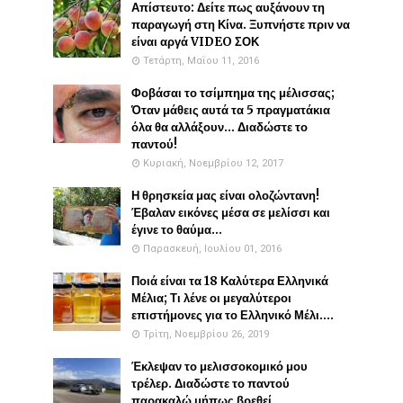
Απίστευτο: Δείτε πως αυξάνουν τη
παραγωγή στη Κίνα. Ξυπνήστε πριν να
είναι αργά VIDEO ΣΟΚ
Τετάρτη, Μαΐου 11, 2016
Φοβάσαι το τσίμπημα της μέλισσας;
Όταν μάθεις αυτά τα 5 πραγματάκια
όλα θα αλλάξουν... Διαδώστε το
παντού!
Κυριακή, Νοεμβρίου 12, 2017
Η θρησκεία μας είναι ολοζώντανη!
Έβαλαν εικόνες μέσα σε μελίσσι και
έγινε το θαύμα...
Παρασκευή, Ιουλίου 01, 2016
Ποιά είναι τα 18 Καλύτερα Ελληνικά
Μέλια; Τι λένε οι μεγαλύτεροι
επιστήμονες για το Ελληνικό Μέλι....
Τρίτη, Νοεμβρίου 26, 2019
Έκλεψαν το μελισσοκομικό μου
τρέλερ. Διαδώστε το παντού
παρακαλώ μήπως βρεθεί