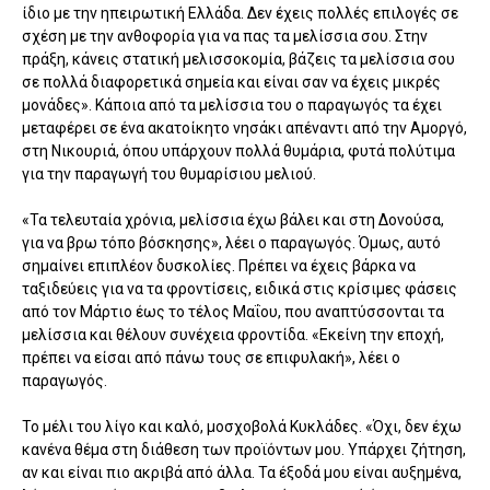
ίδιο με την ηπειρωτική Ελλάδα. Δεν έχεις πολλές επιλογές σε
σχέση με την ανθοφορία για να πας τα μελίσσια σου. Στην
πράξη, κάνεις στατική μελισσοκομία, βάζεις τα μελίσσια σου
σε πολλά διαφορετικά σημεία και είναι σαν να έχεις μικρές
μονάδες». Κάποια από τα μελίσσια του ο παραγωγός τα έχει
μεταφέρει σε ένα ακατοίκητο νησάκι απέναντι από την Αμοργό,
στη Νικουριά, όπου υπάρχουν πολλά θυμάρια, φυτά πολύτιμα
για την παραγωγή του θυμαρίσιου μελιού.
«Τα τελευταία χρόνια, μελίσσια έχω βάλει και στη Δονούσα,
για να βρω τόπο βόσκησης», λέει ο παραγωγός. Όμως, αυτό
σημαίνει επιπλέον δυσκολίες. Πρέπει να έχεις βάρκα να
ταξιδεύεις για να τα φροντίσεις, ειδικά στις κρίσιμες φάσεις
από τον Μάρτιο έως το τέλος Μαΐου, που αναπτύσσονται τα
μελίσσια και θέλουν συνέχεια φροντίδα. «Εκείνη την εποχή,
πρέπει να είσαι από πάνω τους σε επιφυλακή», λέει ο
παραγωγός.
Το μέλι του λίγο και καλό, μοσχοβολά Κυκλάδες. «Όχι, δεν έχω
κανένα θέμα στη διάθεση των προϊόντων μου. Υπάρχει ζήτηση,
αν και είναι πιο ακριβά από άλλα. Τα έξοδά μου είναι αυξημένα,