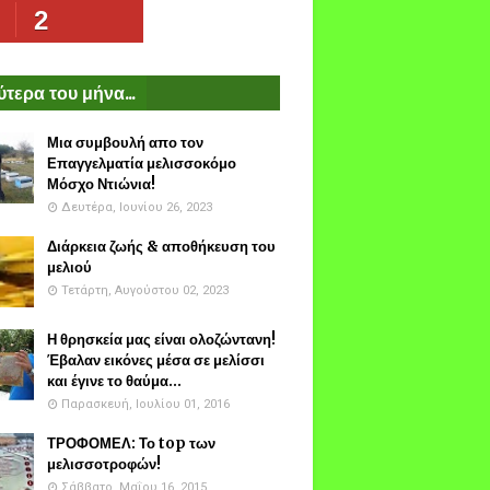
2
τερα του μήνα...
Μια συμβουλή απο τον
Επαγγελματία μελισσοκόμο
Μόσχο Ντιώνια!
Δευτέρα, Ιουνίου 26, 2023
Διάρκεια ζωής & αποθήκευση του
μελιού
Τετάρτη, Αυγούστου 02, 2023
Η θρησκεία μας είναι ολοζώντανη!
Έβαλαν εικόνες μέσα σε μελίσσι
και έγινε το θαύμα...
Παρασκευή, Ιουλίου 01, 2016
ΤΡΟΦΟΜΕΛ: Το top των
μελισσοτροφών!
Σάββατο, Μαΐου 16, 2015