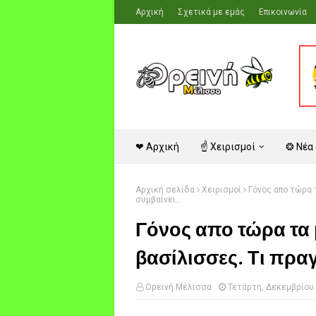
Αρχική
Σχετικά με εμάς
Επικοινωνία
❤ Αρχική
☝ Χειρισμοί
❂ Νέα
Αρχική σελίδα
Χειρισμοί
Γόνος απο τώρα 
συμβαίνει...
Γόνος απο τώρα τα 
βασίλισσες. Τι πραγ
Ορεινή Μέλισσα
Τετάρτη, Δεκεμβρίου 