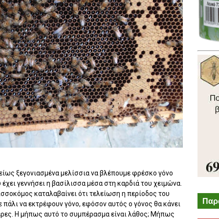
λείως ξεγονιασμένα μελίσσια να βλέπουμε φρέσκο γόνο
 έχει γεννήσει η βασίλισσα μέσα στη καρδιά του χειμώνα.
λισσοκόμος καταλαβαίνει ότι τελείωση η περίοδος του
Παρ
ε πάλι να εκτρέφουν γόνο, εφόσον αυτός ο γόνος θα κάνει
έρες. Η μήπως αυτό το συμπέρασμα είναι λάθος; Μήπως