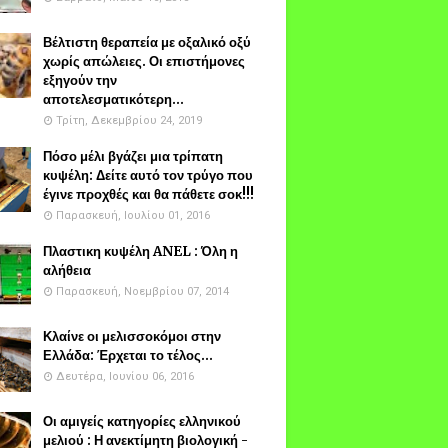
Βέλτιστη θεραπεία με οξαλικό οξύ
χωρίς απώλειες. Οι επιστήμονες
εξηγούν την
αποτελεσματικότερη...
Τρίτη, Δεκεμβρίου 24, 2019
Πόσο μέλι βγάζει μια τρίπατη
κυψέλη: Δείτε αυτό τον τρύγο που
έγινε προχθές και θα πάθετε σοκ!!!
Παρασκευή, Ιουλίου 01, 2016
Πλαστικη κυψέλη ANEL : Όλη η
αλήθεια
Παρασκευή, Νοεμβρίου 07, 2014
Κλαίνε οι μελισσοκόμοι στην
Ελλάδα: Έρχεται το τέλος...
Δευτέρα, Ιουνίου 06, 2016
Οι αμιγείς κατηγορίες ελληνικού
μελιού : Η ανεκτίμητη βιολογική -