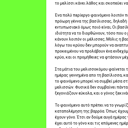
το μελίσσι κάνει λάθος και σκοπεύει να
Ένα πολύ περίεργο φαινόμενο λοιπόν πο
πρόωρη γέννα της βασίλισσας, δηλαδή 
εντυπωσιακό όμως ποιό είναι; Οι βασίλ
ιδιότητα να το διορθώνουν, τόσο που ο
κάνουν λοιπόν οι μέλισσες; Μόλις η βα
λόγω του κρύου δεν μπορούν να αναπτυχ
προκειμένου να προλάβουν ένα ενδεχόμ
κρύο, και οι προμήθειες να φτάσουν μέχ
Στα μάτια του μελισσοκόμου φαίνεται 
ημέρας γεννημένα απο τη βασίλισσα, κα
το φαινόμενο μπορεί να συμβεί μέσα σ
μελισσών. Φυσικά δεν συμβαίνει πάντα.
ξεγονιάζουν εύκολα, και ο γόνος ξεκιν
Το φαινόμενο αυτό πρέπει να το γνωρίζ
καταπολέμηση της βαρρόα. Όπως έχουμ
έχουν γόνο. Έτσι αν δούμε αυγά ημέρας 
έχει αυτό το γόνο και τις επόμενες ημέ