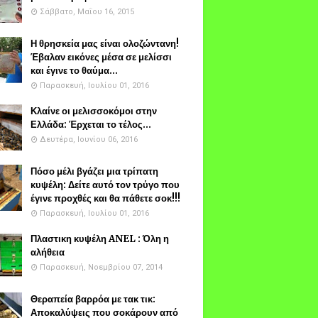
Σάββατο, Μαΐου 16, 2015
Η θρησκεία μας είναι ολοζώντανη!
Έβαλαν εικόνες μέσα σε μελίσσι
και έγινε το θαύμα...
Παρασκευή, Ιουλίου 01, 2016
Κλαίνε οι μελισσοκόμοι στην
Ελλάδα: Έρχεται το τέλος...
Δευτέρα, Ιουνίου 06, 2016
Πόσο μέλι βγάζει μια τρίπατη
κυψέλη: Δείτε αυτό τον τρύγο που
έγινε προχθές και θα πάθετε σοκ!!!
Παρασκευή, Ιουλίου 01, 2016
Πλαστικη κυψέλη ANEL : Όλη η
αλήθεια
Παρασκευή, Νοεμβρίου 07, 2014
Θεραπεία βαρρόα με τακ τικ:
Αποκαλύψεις που σοκάρουν από