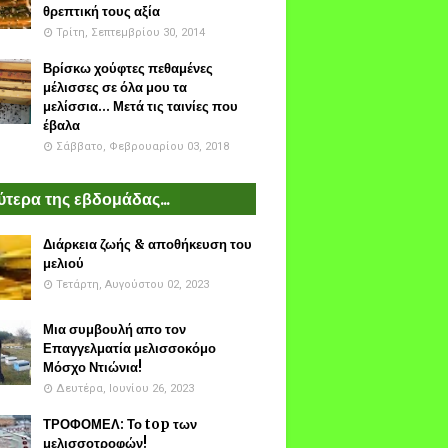
θρεπτική τους αξία
Τρίτη, Σεπτεμβρίου 30, 2014
Βρίσκω χούφτες πεθαμένες
μέλισσες σε όλα μου τα
μελίσσια... Μετά τις ταινίες που
έβαλα
Σάββατο, Φεβρουαρίου 03, 2018
τερα της εβδομάδας...
Διάρκεια ζωής & αποθήκευση του
μελιού
Τετάρτη, Αυγούστου 02, 2023
Μια συμβουλή απο τον
Επαγγελματία μελισσοκόμο
Μόσχο Ντιώνια!
Δευτέρα, Ιουνίου 26, 2023
ΤΡΟΦΟΜΕΛ: Το top των
μελισσοτροφών!