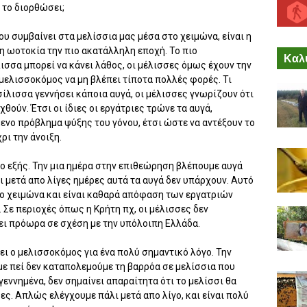
 το διορθώσει;
υ συμβαίνει στα μελίσσια μας μέσα στο χειμώνα, είναι η
η ωοτοκία την πιο ακατάλληλη εποχή. Το πιο
Καλύ
ισσα μπορεί να κάνει λάθος, οι μέλισσες όμως έχουν την
 μελισσοκόμος να μη βλέπει τίποτα πολλές φορές. Τι
σίλισσα γεννήσει κάποια αυγά, οι μέλισσες γνωρίζουν ότι
θούν. Έτσι οι ίδιες οι εργάτριες τρώνε τα αυγά,
ενο πρόβλημα ψύξης του γόνου, έτσι ώστε να αντέξουν το
ρι την άνοιξη.
το εξής. Την μια ημέρα στην επιθεώρηση βλέπουμε αυγά
ι μετά απο λίγες ημέρες αυτά τα αυγά δεν υπάρχουν. Αυτό
το χειμώνα και είναι καθαρά απόφαση των εργατριών
 Σε περιοχές όπως η Κρήτη πχ, οι μέλισσες δεν
άει πρόωρα σε σχέση με την υπόλοιπη Ελλάδα.
ει ο μελισσοκόμος για ένα πολύ σημαντικό λόγο. Την
ε πεί δεν καταπολεμούμε τη βαρρόα σε μελίσσια που
γεννημένα, δεν σημαίνει απαραίτητα ότι το μελίσσι θα
ρες. Απλώς ελέγχουμε πάλι μετά απο λίγο, και είναι πολύ