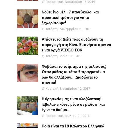
Παρασκευή, Νοεμβρίου 15, 2019
Νοθευένο μέλι. 7 πανεύκολοι και
πρακτικοί τρόποι για να το
ξεχωρίσουμε!
Τετάρτη, Δεκεμβρίου 21, 2016
Απίστευτο: Δείτε πως αυξάνουν τη
παραγωγή στη Κίνα. Ξυπνήστε πριν να
είναι αργά VIDEO ΣΟΚ
Τετάρτη, Μαΐου 11, 2016
Φοβάσαι το τσίμπημα της μέλισσας;
Όταν μάθεις αυτά τα 5 πραγματάκια
όλα θα αλλάξουν... Διαδώστε το
παντού!
Κυριακή, Νοεμβρίου 12, 2017
Η θρησκεία μας είναι ολοζώντανη!
Έβαλαν εικόνες μέσα σε μελίσσι και
έγινε το θαύμα...
Παρασκευή, Ιουλίου 01, 2016
Ποιά είναι τα 18 Καλύτερα Ελληνικά