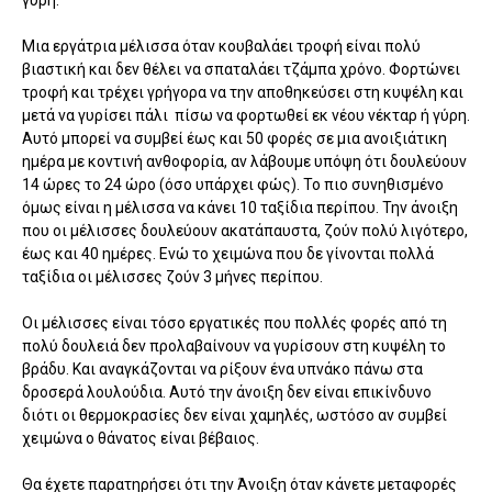
γύρη.
Μια εργάτρια μέλισσα όταν κουβαλάει τροφή είναι πολύ
βιαστική και δεν θέλει να σπαταλάει τζάμπα χρόνο. Φορτώνει
τροφή και τρέχει γρήγορα να την αποθηκεύσει στη κυψέλη και
μετά να γυρίσει πάλι πίσω να φορτωθεί εκ νέου νέκταρ ή γύρη.
Αυτό μπορεί να συμβεί έως και 50 φορές σε μια ανοιξιάτικη
ημέρα με κοντινή ανθοφορία, αν λάβουμε υπόψη ότι δουλεύουν
14 ώρες το 24 ώρο (όσο υπάρχει φώς). Το πιο συνηθισμένο
όμως είναι η μέλισσα να κάνει 10 ταξίδια περίπου. Την άνοιξη
που οι μέλισσες δουλεύουν ακατάπαυστα, ζούν πολύ λιγότερο,
έως και 40 ημέρες. Ενώ το χειμώνα που δε γίνονται πολλά
ταξίδια οι μέλισσες ζούν 3 μήνες περίπου.
Οι μέλισσες είναι τόσο εργατικές που πολλές φορές από τη
πολύ δουλειά δεν προλαβαίνουν να γυρίσουν στη κυψέλη το
βράδυ. Και αναγκάζονται να ρίξουν ένα υπνάκο πάνω στα
δροσερά λουλούδια. Αυτό την άνοιξη δεν είναι επικίνδυνο
διότι οι θερμοκρασίες δεν είναι χαμηλές, ωστόσο αν συμβεί
χειμώνα ο θάνατος είναι βέβαιος.
Θα έχετε παρατηρήσει ότι την Άνοιξη όταν κάνετε μεταφορές