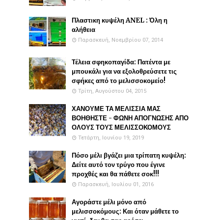
Πλαστικη κυψέλη ANEL : Όλη η
αλήθεια
Παρασκευή, Νοεμβρίου 07, 2014
Τέλεια σφηκοπαγίδα: Πατέντα με
μπουκάλι για να εξολοθρεύσετε τις
σφήκες από το μελισσοκομείο!
Τρίτη, Αυγούστου 04, 2015
ΧΑΝΟΥΜΕ ΤΑ ΜΕΛΙΣΣΙΑ ΜΑΣ
ΒΟΗΘΗΣΤΕ - ΦΩΝΗ ΑΠΟΓΝΩΣΗΣ ΑΠΟ
ΟΛΟΥΣ ΤΟΥΣ ΜΕΛΙΣΣΟΚΟΜΟΥΣ
Τετάρτη, Ιουνίου 19, 2019
Πόσο μέλι βγάζει μια τρίπατη κυψέλη:
Δείτε αυτό τον τρύγο που έγινε
προχθές και θα πάθετε σοκ!!!
Παρασκευή, Ιουλίου 01, 2016
Αγοράστε μέλι μόνο από
μελισσοκόμους: Και όταν μάθετε το