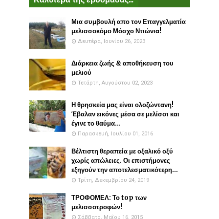
Μια συμβουλή απο τον Επαγγελματία
μελισσοκόμο Μόσχο Ντιώνια!
Δευτέρα, Ιουνίου 26, 2023
Διάρκεια ζωής & αποθήκευση του
μελιού
Τετάρτη, Αυγούστου 02, 2023
Η θρησκεία μας είναι ολοζώντανη!
Έβαλαν εικόνες μέσα σε μελίσσι και
έγινε το θαύμα...
Παρασκευή, Ιουλίου 01, 2016
Βέλτιστη θεραπεία με οξαλικό οξύ
χωρίς απώλειες. Οι επιστήμονες
εξηγούν την αποτελεσματικότερη...
Τρίτη, Δεκεμβρίου 24, 2019
ΤΡΟΦΟΜΕΛ: Το top των
μελισσοτροφών!
Σάββατο, Μαΐου 16, 2015