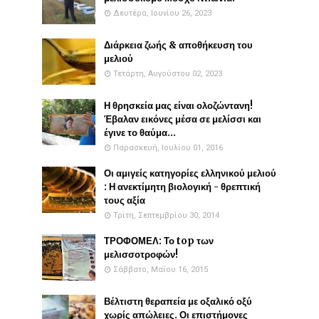
Δευτέρα, Ιουνίου 26, 2023
Διάρκεια ζωής & αποθήκευση του
μελιού
Τετάρτη, Αυγούστου 02, 2023
Η θρησκεία μας είναι ολοζώντανη!
Έβαλαν εικόνες μέσα σε μελίσσι και
έγινε το θαύμα...
Παρασκευή, Ιουλίου 01, 2016
Οι αμιγείς κατηγορίες ελληνικού μελιού
: Η ανεκτίμητη βιολογική - θρεπτική
τους αξία
Τρίτη, Σεπτεμβρίου 30, 2014
ΤΡΟΦΟΜΕΛ: Το top των
μελισσοτροφών!
Σάββατο, Μαΐου 16, 2015
Βέλτιστη θεραπεία με οξαλικό οξύ
χωρίς απώλειες. Οι επιστήμονες