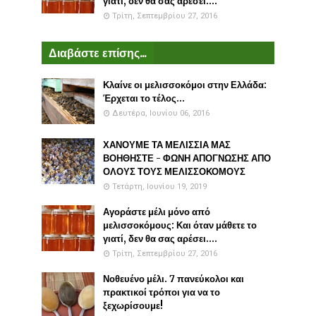
γιατί, δεν θα σας αρέσει....
Τρίτη, Σεπτεμβρίου 27, 2016
Διαβάστε επίσης...
Κλαίνε οι μελισσοκόμοι στην Ελλάδα:
Έρχεται το τέλος...
Δευτέρα, Ιουνίου 06, 2016
ΧΑΝΟΥΜΕ ΤΑ ΜΕΛΙΣΣΙΑ ΜΑΣ
ΒΟΗΘΗΣΤΕ - ΦΩΝΗ ΑΠΟΓΝΩΣΗΣ ΑΠΟ
ΟΛΟΥΣ ΤΟΥΣ ΜΕΛΙΣΣΟΚΟΜΟΥΣ
Τετάρτη, Ιουνίου 19, 2019
Αγοράστε μέλι μόνο από
μελισσοκόμους: Και όταν μάθετε το
γιατί, δεν θα σας αρέσει....
Τρίτη, Σεπτεμβρίου 27, 2016
Νοθευένο μέλι. 7 πανεύκολοι και
πρακτικοί τρόποι για να το
ξεχωρίσουμε!