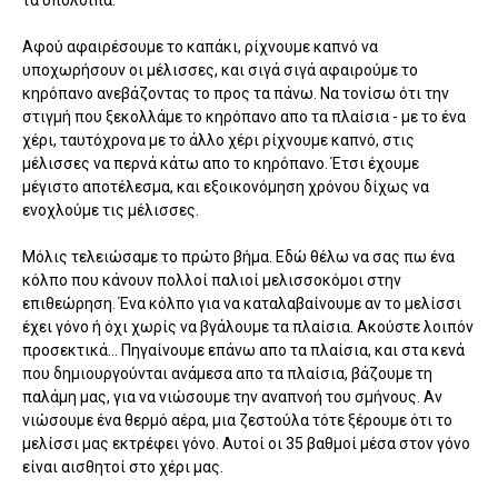
Αφού αφαιρέσουμε το καπάκι, ρίχνουμε καπνό να
υποχωρήσουν οι μέλισσες, και σιγά σιγά αφαιρούμε το
κηρόπανο ανεβάζοντας το προς τα πάνω. Να τονίσω ότι την
στιγμή που ξεκολλάμε το κηρόπανο απο τα πλαίσια - με το ένα
χέρι, ταυτόχρονα με το άλλο χέρι ρίχνουμε καπνό, στις
μέλισσες να περνά κάτω απο το κηρόπανο. Έτσι έχουμε
μέγιστο αποτέλεσμα, και εξοικονόμηση χρόνου δίχως να
ενοχλούμε τις μέλισσες.
Μόλις τελειώσαμε το πρώτο βήμα. Εδώ θέλω να σας πω ένα
κόλπο που κάνουν πολλοί παλιοί μελισσοκόμοι στην
επιθεώρηση. Ένα κόλπο για να καταλαβαίνουμε αν το μελίσσι
έχει γόνο ή όχι χωρίς να βγάλουμε τα πλαίσια. Ακούστε λοιπόν
προσεκτικά... Πηγαίνουμε επάνω απο τα πλαίσια, και στα κενά
που δημιουργούνται ανάμεσα απο τα πλαίσια, βάζουμε τη
παλάμη μας, για να νιώσουμε την αναπνοή του σμήνους. Αν
νιώσουμε ένα θερμό αέρα, μια ζεστούλα τότε ξέρουμε ότι το
μελίσσι μας εκτρέφει γόνο. Αυτοί οι 35 βαθμοί μέσα στον γόνο
είναι αισθητοί στο χέρι μας.