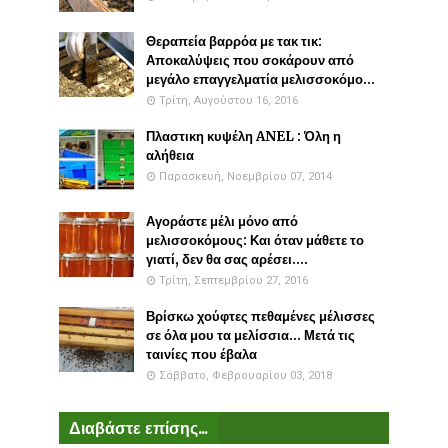
Θεραπεία βαρρόα με τακ τικ:
Αποκαλύψεις που σοκάρουν από
μεγάλο επαγγελματία μελισσοκόμο...
Τρίτη, Αυγούστου 16, 2016
Πλαστικη κυψέλη ANEL : Όλη η
αλήθεια
Παρασκευή, Νοεμβρίου 07, 2014
Αγοράστε μέλι μόνο από
μελισσοκόμους: Και όταν μάθετε το
γιατί, δεν θα σας αρέσει....
Τρίτη, Σεπτεμβρίου 27, 2016
Βρίσκω χούφτες πεθαμένες μέλισσες
σε όλα μου τα μελίσσια... Μετά τις
ταινίες που έβαλα
Σάββατο, Φεβρουαρίου 03, 2018
Διαβάστε επίσης...