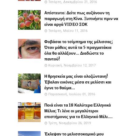
Τετάρτη, Δεκεμβρίου 21, 2016
Απίστευτο: Δείτε πως αυξάνουν τη
παραγωγή στη Κίνα. Ξυπνήστε πριν να
είναι αργά VIDEO ΣΟΚ
Τετάρτη, Μαΐου 11, 2016
Φοβάσαι το τσίμπημα της μέλισσας;
Όταν μάθεις αυτά τα 5 πραγματάκια
όλα θα αλλάξουν... Διαδώστε το
παντού!
Κυριακή, Νοεμβρίου 12, 2017
Η θρησκεία μας είναι ολοζώντανη!
Έβαλαν εικόνες μέσα σε μελίσσι και
έγινε το θαύμα...
Παρασκευή, Ιουλίου 01, 2016
Ποιά είναι τα 18 Καλύτερα Ελληνικά
Μέλια; Τι λένε οι μεγαλύτεροι
επιστήμονες για το Ελληνικό Μέλι....
Τρίτη, Νοεμβρίου 26, 2019
Έκλεψαν το μελισσοκομικό μου