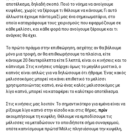
αποτέλεσμα, δηλαδή σκοπό. Ποιό το νόημα να ανοίγουμε
κυψέλες, χωρίς να ξέρουμε τι θέλουμε να κάνουμε; Γι αυτό
άλλωστε έχουμε πάντα μαζί μας ένα σημειωματάριο, στο
οποίο καταγράφουμε τους χειρισμούς που εφαρμόζουμε σε
κάθε μελίσσι, και κάθε φορά που ανοίγουμε ξέρουμε και τι
ανάγκες θα έχει.
Το πρώτο πράγμα στην επιθεώρηση, ασχέτης αν θα βάλουμε
μόνο μια τροφή, αν θα επιθεωρήσουμε τα πλαίσια, είτε
κάνουμε 20 δευτερόλεπτα είτε 5 λεπτά, είναι οι κινήσεις και το
κάπνισμα. Στις κινήσεις υπάρχει όμως το μεγάλο μυστικό, ο
καπνός είναι απλώς για να δηλώσουμε ότι ήθραμε. Ένας κακός
μελισσοκόμος μπορεί να κάνει επιθετικό το μελίσσι
χρησιμοποιώντας καπνό, ενώ ένας καλός μελισσοκόμος με
λίγο καπνό, μπορεί να καταφέρει το καλύτερο αποτέλεσμα.
Στις κινήσεις μας λοιπόν. Το σημαντικότερο για εμένα είναι να
ρίξουμε λίγο καπνό στην είσοδο και στις θήρες,
πρίν
ακουμπήσουμε τη κυψέλη. Θέλουμε να εμποδίσουμε τις
μέλισσες να μεταδώσουν το οποιδήποτε σήμα συναγερμού,
οπότε καπνίσμουμε πρώτα! Μόλις πλησιάσουμε την κυψέλη,