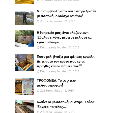
Μια συμβουλή απο τον Επαγγελματία
μελισσοκόμο Μόσχο Ντιώνια!
Δευτέρα, Ιουνίου 26, 2023
Η θρησκεία μας είναι ολοζώντανη!
Έβαλαν εικόνες μέσα σε μελίσσι και
έγινε το θαύμα...
Παρασκευή, Ιουλίου 01, 2016
Πόσο μέλι βγάζει μια τρίπατη κυψέλη:
Δείτε αυτό τον τρύγο που έγινε
προχθές και θα πάθετε σοκ!!!
Παρασκευή, Ιουλίου 01, 2016
ΤΡΟΦΟΜΕΛ: Το top των
μελισσοτροφών!
Σάββατο, Μαΐου 16, 2015
Κλαίνε οι μελισσοκόμοι στην Ελλάδα:
Έρχεται το τέλος...
Δευτέρα, Ιουνίου 06, 2016