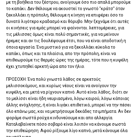
με τη βοήθεια του ξέστρου, ανοίγουμε όσο πιο απαλά μπορούμε
το καπάκι. Δεν θέλουμε να ακουστεί το γνωστό "κράτσ" όταν
ξεκολλάει η πρόπολη, θέλουμε η κίνηση να επιφέρει όσο το
δυνατό λιγότερο κραδασμό και θόρυβο. Μην ξεχνάμε ότι αυτές
οι κινήσεις για εμάς μπορεί να φαίνονται. λεπτομέρειες, για
τις μέλισσες όμως είναι πολύ σημαντικές, για να μείνουν
ήρεμες και αν τις δουλέψουμε έτσι, που να είναι αποδοτική η
όποια εργασία. Ένα μυστικό για να ξεκολλάει εύκολα το
καπάκι, όπως και τα πλαίσια, απο την πρόπολη, είναι να
επιθεωρούμε τις θερμές ώρες της ημέρας, τότε που η κυψέλη
έχει χτυπηθεί αρκετή ώρα απο τον ήλιο.
ΠΡΟΣΟΧΗ: Ένα πολύ γνωστό λάθος σε αρκετούς
μελισσοκόμους, και κυρίως νέους είναι να ανοίγουν την
κυψέλη, και μετά να ρίχνουν καπνό. Αυτό είναι λάθος, διότι αν
το μελίσσι είναι ήδη νευριασμένο, λόγω καιρού, λόγω κάποιας
άλλης ενόχλησης, ή είναι λιγάκι επιθετικό, μπορεί να την πέσει
όλο επάνω μας, και να μετρήσουμε δεκάδες τσιμπήματα. Αν δεν
φοράμε σωστά ρούχα κινδυνεύουμε και απο αλλεργία.
Καταλαβαίνετε πόσο σοβαρό είναι λοιπόν να κάνουμε σωστά
την επιθεώρηση. Αφού ρίξουμε λίγο καπνό, μετά κάνουμε όλα
τα υπόλοιπα.