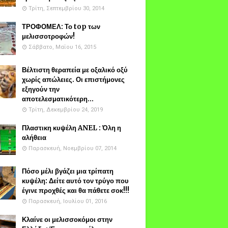
Τρίτη, Σεπτεμβρίου 30, 2014
ΤΡΟΦΟΜΕΛ: Το top των
μελισσοτροφών!
Σάββατο, Μαΐου 16, 2015
Βέλτιστη θεραπεία με οξαλικό οξύ
χωρίς απώλειες. Οι επιστήμονες
εξηγούν την
αποτελεσματικότερη...
Τρίτη, Δεκεμβρίου 24, 2019
Πλαστικη κυψέλη ANEL : Όλη η
αλήθεια
Παρασκευή, Νοεμβρίου 07, 2014
Πόσο μέλι βγάζει μια τρίπατη
κυψέλη: Δείτε αυτό τον τρύγο που
έγινε προχθές και θα πάθετε σοκ!!!
Παρασκευή, Ιουλίου 01, 2016
Κλαίνε οι μελισσοκόμοι στην