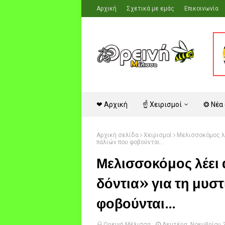
Αρχική
Σχετικά με εμάς
Επικοινωνία
❤ Αρχική
☝ Χειρισμοί
❂ Νέα
Αρχική σελίδα
Χειρισμοί
Μελισσοκόμος λέ
παλιών που φοβούνται...
Μελισσοκόμος λέει 
δόντια» για τη μυσ
φοβούνται...
Ορεινή Μέλισσα
Δευτέρα, Νοεμβρίου 2