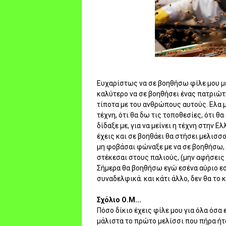
Ευχαρίστως να σε βοηθήσω φίλε μου με
καλύτερο να σε βοηθήσει ένας πατριώτ
τίποτα με του ανθρώπους αυτούς. Ελα 
τέχνη, ότι θα δω τις τοποθεσίες, ότι θα
δίδαξε με, για να μείνει η τέχνη στην 
έχεις και σε βοηθάει θα στήσει μελισσο
μη φοβάσαι φώναξε με να σε βοηθήσω, 
στέκεσαι στους παλιούς, (μην αφήσεις 
Σήμερα θα βοηθήσω εγώ εσένα αύριο ε
συναδελφικά. και κάτι άλλο, δεν θα το κ
Σχόλιο Ο.Μ...
Πόσο δίκιο έχεις φίλε μου για όλα όσα
μάλιστα το πρώτο μελίσσι που πήρα ή