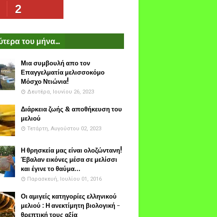
2
τερα του μήνα...
Μια συμβουλή απο τον
Επαγγελματία μελισσοκόμο
Μόσχο Ντιώνια!
Δευτέρα, Ιουνίου 26, 2023
Διάρκεια ζωής & αποθήκευση του
μελιού
Τετάρτη, Αυγούστου 02, 2023
Η θρησκεία μας είναι ολοζώντανη!
Έβαλαν εικόνες μέσα σε μελίσσι
και έγινε το θαύμα...
Παρασκευή, Ιουλίου 01, 2016
Οι αμιγείς κατηγορίες ελληνικού
μελιού : Η ανεκτίμητη βιολογική -
θρεπτική τους αξία