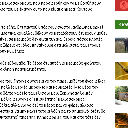
ς μελισσοκόμους, που προσφέρθηκαν να με βοηθήσουν
ς που με έκαναν αυτό που είμαι σήμερα! Και τους
Καλύ
 το εξής. Ότι παντού υπάρχουν σωστοί άνθρωποι, αρκεί
ε μυστικά και άλλοι θέλουν να μεταδώσουν ότι έχουν μάθει
ίνει σε μερικούς δεν είναι τυχαία. Ξέρεις πόσες κλοπές
; Ξέρεις οτι όλοι πηγαίνουμε στα μελίσσια, τα μετράμε
πουν κυψέλες;
άθε εβδομάδα; Το ξέρω ότι αυτό για μερικούς φαίνεται
 σκληρή πραγματικότητα.
ος που ζήταγε συνέχεια να τον πάρει μαζί του ένας φίλος
ε πολλές μεριές με ρείκια και κουμαριές. Μια μέρα τον
 βόλτα να δείς τα μελίσσια μου. Ξεκίνησαν λοιπόν,
 μόλις φεύγανε ο "επισκέπτης" μελισσοκόμος
βόλτα αλλά για να δεί το μέρος και να φέρει άλλους
τικά, να μην κάνει τέτοια λάθη σα το σημερινό, διότι θα
κπέπτης" πήρε της πληροφορίες του και από τότε δεν