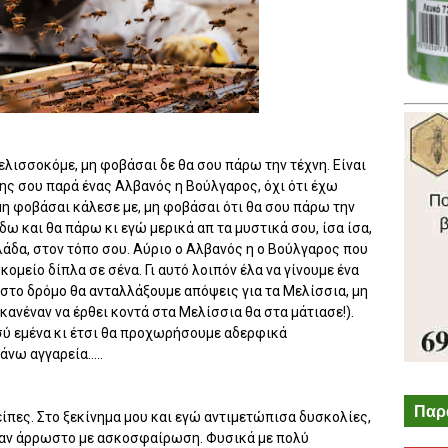
λισσοκόμε, μη φοβάσαι δε θα σου πάρω την τέχνη. Είναι
ης σου παρά ένας Αλβανός η Βούλγαρος, όχι ότι έχω
μη φοβάσαι κάλεσε με, μη φοβάσαι ότι θα σου πάρω την
 δω και θα πάρω κι εγώ μερικά απ τα μυστικά σου, ίσα ίσα,
Ελλάδα, στον τόπο σου. Αύριο ο Αλβανός η ο Βούλγαρος που
κομείο δίπλα σε σένα. Γι αυτό λοιπόν έλα να γίνουμε ένα
στο δρόμο θα ανταλλάξουμε απόψεις για τα Μελίσσια, μη
κανέναν να έρθει κοντά στα Μελίσσια θα στα μάτιασε!).
σύ εμένα κι έτσι θα προχωρήσουμε αδερφικά
άνω αγγαρεία.....
Παρ
 είπες. Στο ξεκίνημα μου και εγώ αντιμετώπισα δυσκολίες,
ταν άρρωστο με ασκοσφαίρωση. Φυσικά με πολύ