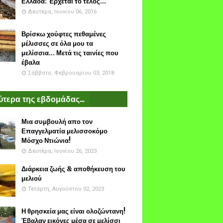
Ελλάδα: Έρχεται το τέλος...
Δευτέρα, Ιουνίου 06, 2016
Βρίσκω χούφτες πεθαμένες
μέλισσες σε όλα μου τα
μελίσσια... Μετά τις ταινίες που
έβαλα
Σάββατο, Φεβρουαρίου 03, 2018
τερα της εβδομάδας...
Μια συμβουλή απο τον
Επαγγελματία μελισσοκόμο
Μόσχο Ντιώνια!
Δευτέρα, Ιουνίου 26, 2023
Διάρκεια ζωής & αποθήκευση του
μελιού
Τετάρτη, Αυγούστου 02, 2023
Η θρησκεία μας είναι ολοζώντανη!
Έβαλαν εικόνες μέσα σε μελίσσι