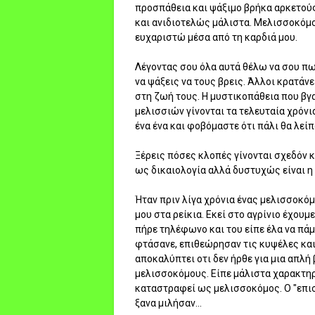
προσπάθεια και ψάξιμο βρήκα αρκετού
και ανιδιοτελώς μάλιστα. Μελισσοκόμου
ευχαριστώ μέσα από τη καρδιά μου.
Λέγοντας σου όλα αυτά θέλω να σου πω
να ψάξεις να τους βρεις. Άλλοι κρατάν
στη ζωή τους. Η μυστικοπάθεια που βγα
μελισσιών γίνονται τα τελευταία χρόνια
ένα ένα και φοβόμαστε ότι πάλι θα λεί
Ξέρεις πόσες κλοπές γίνονται σχεδόν κ
ως δικαιολογία αλλά δυστυχώς είναι η
Ήταν πριν λίγα χρόνια ένας μελισσοκόμ
μου στα ρείκια. Εκεί στο αγρίνιο έχουμ
πήρε τηλέφωνο και του είπε έλα να πάμε
φτάσανε, επιθεώρησαν τις κυψέλες και
αποκαλύπτει οτι δεν ήρθε για μια απλή 
μελισσοκόμους. Είπε μάλιστα χαρακτηρισ
καταστραφεί ως μελισσοκόμος. Ο "επισ
ξανα μιλήσαν...