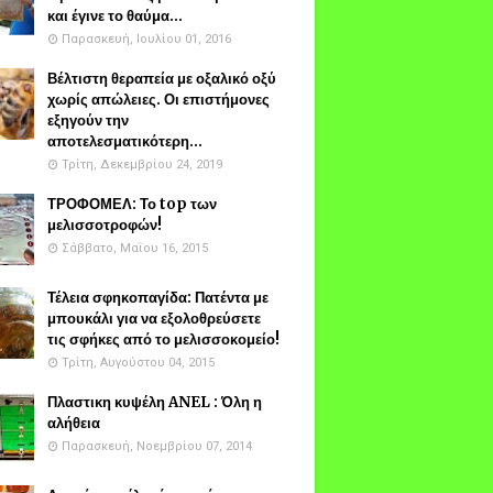
και έγινε το θαύμα...
Παρασκευή, Ιουλίου 01, 2016
Βέλτιστη θεραπεία με οξαλικό οξύ
χωρίς απώλειες. Οι επιστήμονες
εξηγούν την
αποτελεσματικότερη...
Τρίτη, Δεκεμβρίου 24, 2019
ΤΡΟΦΟΜΕΛ: Το top των
μελισσοτροφών!
Σάββατο, Μαΐου 16, 2015
Τέλεια σφηκοπαγίδα: Πατέντα με
μπουκάλι για να εξολοθρεύσετε
τις σφήκες από το μελισσοκομείο!
Τρίτη, Αυγούστου 04, 2015
Πλαστικη κυψέλη ANEL : Όλη η
αλήθεια
Παρασκευή, Νοεμβρίου 07, 2014