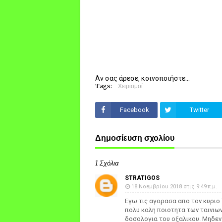
Αν σας άρεσε, κοινοποιήστε...
Tags:
Χειρισμοί
Facebook
Twitter
Δημοσίευση σχολίου
1 Σχόλια
STRATIGOS
18 Νοεμβρίου 2018 στις 9:49 π.μ.
Εγω τις αγορασα απο τον κυριο 
πολυ καλη ποιοτητα των ταινιων
δοσολογια του οξαλικου. Μηδε