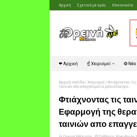
Αρχική
Σχετικά με εμάς
Επικοινωνία
❤ Αρχική
☝ Χειρισμοί
❂ Νέα
Αρχική σελίδα
Χειρισμοί
Φτιάχνοντας τις 
ταινιών απο επαγγελματία μελισσοκόμο...
Φτιάχνοντας τις ται
Εφαρμογή της θεραπ
ταινιών απο επαγγε
Ορεινή Μέλισσα
Σάββατο, Νοεμβρίου 1