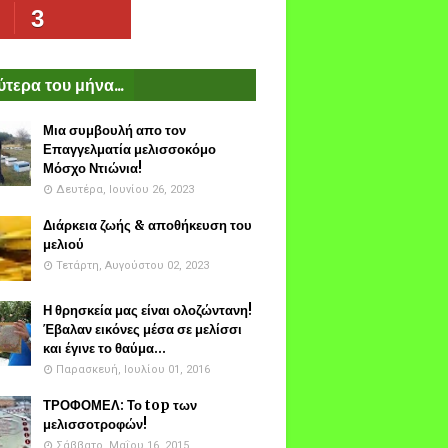
3
τερα του μήνα...
Μια συμβουλή απο τον
Επαγγελματία μελισσοκόμο
Μόσχο Ντιώνια!
Δευτέρα, Ιουνίου 26, 2023
Διάρκεια ζωής & αποθήκευση του
μελιού
Τετάρτη, Αυγούστου 02, 2023
Η θρησκεία μας είναι ολοζώντανη!
Έβαλαν εικόνες μέσα σε μελίσσι
και έγινε το θαύμα...
Παρασκευή, Ιουλίου 01, 2016
ΤΡΟΦΟΜΕΛ: Το top των
μελισσοτροφών!
Σάββατο, Μαΐου 16, 2015