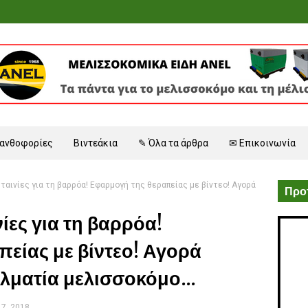
 ανθοφορίες
Βιντεάκια
✎ Όλα τα άρθρα
✉ Επικοινωνία
ταινίες για τη βαρρόα! Εφαρμογή της θεραπείας με βίντεο! Αγορά
Προτ
νίες για τη βαρρόα!
είας με βίντεο! Αγορά
λματία μελισσοκόμο...
7, 2018