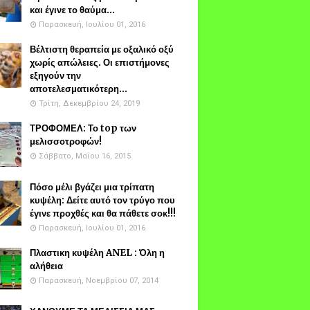
και έγινε το θαύμα...
Παρασκευή, Ιουλίου 01, 2016
Βέλτιστη θεραπεία με οξαλικό οξύ
χωρίς απώλειες. Οι επιστήμονες
εξηγούν την
αποτελεσματικότερη...
Τρίτη, Δεκεμβρίου 24, 2019
ΤΡΟΦΟΜΕΛ: Το top των
μελισσοτροφών!
Σάββατο, Μαΐου 16, 2015
Πόσο μέλι βγάζει μια τρίπατη
κυψέλη: Δείτε αυτό τον τρύγο που
έγινε προχθές και θα πάθετε σοκ!!!
Παρασκευή, Ιουλίου 01, 2016
Πλαστικη κυψέλη ANEL : Όλη η
αλήθεια
Παρασκευή, Νοεμβρίου 07, 2014