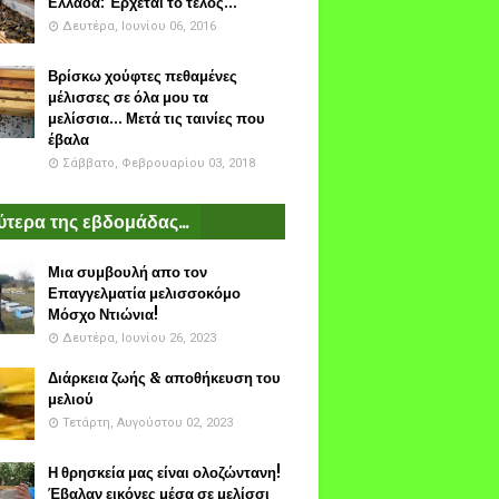
Ελλάδα: Έρχεται το τέλος...
Δευτέρα, Ιουνίου 06, 2016
Βρίσκω χούφτες πεθαμένες
μέλισσες σε όλα μου τα
μελίσσια... Μετά τις ταινίες που
έβαλα
Σάββατο, Φεβρουαρίου 03, 2018
τερα της εβδομάδας...
Μια συμβουλή απο τον
Επαγγελματία μελισσοκόμο
Μόσχο Ντιώνια!
Δευτέρα, Ιουνίου 26, 2023
Διάρκεια ζωής & αποθήκευση του
μελιού
Τετάρτη, Αυγούστου 02, 2023
Η θρησκεία μας είναι ολοζώντανη!
Έβαλαν εικόνες μέσα σε μελίσσι