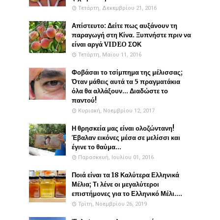
Τετάρτη, Δεκεμβρίου 21, 2016
Απίστευτο: Δείτε πως αυξάνουν τη
παραγωγή στη Κίνα. Ξυπνήστε πριν να
είναι αργά VIDEO ΣΟΚ
Τετάρτη, Μαΐου 11, 2016
Φοβάσαι το τσίμπημα της μέλισσας;
Όταν μάθεις αυτά τα 5 πραγματάκια
όλα θα αλλάξουν... Διαδώστε το
παντού!
Κυριακή, Νοεμβρίου 12, 2017
Η θρησκεία μας είναι ολοζώντανη!
Έβαλαν εικόνες μέσα σε μελίσσι και
έγινε το θαύμα...
Παρασκευή, Ιουλίου 01, 2016
Ποιά είναι τα 18 Καλύτερα Ελληνικά
Μέλια; Τι λένε οι μεγαλύτεροι
επιστήμονες για το Ελληνικό Μέλι....
Τρίτη, Νοεμβρίου 26, 2019