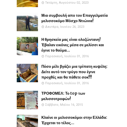
Τετάρτη, Αυγούστου 02, 2023
Μια συμβουλή απο τον Επαγγελματία
μελισσοκόμο Μόσχο Ντιώνια!
Δευτέρα, Ιουνίου 26, 2023
Η θρησκεία μας είναι ολοζώντανη!
Έβαλαν εικόνες μέσα σε μελίσσι και
έγινε το θαύμα...
Παρασκευή, Ιουλίου 01, 2016
Πόσο μέλι βγάζει μια τρίπατη κυψέλη:
Δείτε αυτό τον τρύγο που έγινε
προχθές και θα πάθετε σοκ!!!
Παρασκευή, Ιουλίου 01, 2016
ΤΡΟΦΟΜΕΛ: Το top των
μελισσοτροφών!
Σάββατο, Μαΐου 16, 2015
Κλαίνε οι μελισσοκόμοι στην Ελλάδα:
Έρχεται το τέλος...