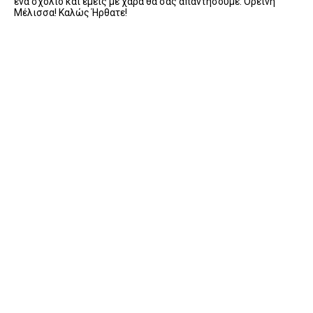
ένα σχόλιο και εμείς με χαρά θα σας απαντήσουμε. Ορεινή
Μέλισσα! Καλώς Ήρθατε!