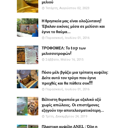
μελιού
Τετάρτη, Αυγούστου 02, 2023
Η θρησκεία μας είναι ολοζώντανη!
Έβαλαν εικόνες μέσα σε μελίσσι και
έγινε το θαύμα...
Παρασκευή, Ιουλίου 01, 2016
ΤΡΟΦΟΜΕΛ: Το top των
μελισσοτροφών!
Σάββατο, Μαΐου 16, 2015
Πόσο μέλι βγάζει μια τρίπατη κυψέλη:
Δείτε αυτό τον τρύγο που έγινε
προχθές και θα πάθετε σοκ!!!
Παρασκευή, Ιουλίου 01, 2016
Βέλτιστη θεραπεία με οξαλικό οξύ
χωρίς απώλειες. Οι επιστήμονες
εξηγούν την αποτελεσματικότερη...
Τρίτη, Δεκεμβρίου 24, 2019
Πλαστικη κυψέλη ANEL : Όλη η