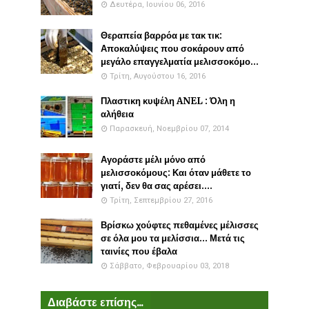
Δευτέρα, Ιουνίου 06, 2016
Θεραπεία βαρρόα με τακ τικ:
Αποκαλύψεις που σοκάρουν από
μεγάλο επαγγελματία μελισσοκόμο...
Τρίτη, Αυγούστου 16, 2016
Πλαστικη κυψέλη ANEL : Όλη η
αλήθεια
Παρασκευή, Νοεμβρίου 07, 2014
Αγοράστε μέλι μόνο από
μελισσοκόμους: Και όταν μάθετε το
γιατί, δεν θα σας αρέσει....
Τρίτη, Σεπτεμβρίου 27, 2016
Βρίσκω χούφτες πεθαμένες μέλισσες
σε όλα μου τα μελίσσια... Μετά τις
ταινίες που έβαλα
Σάββατο, Φεβρουαρίου 03, 2018
Διαβάστε επίσης...