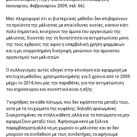
Ιανουαρίου, Φεβρουαρίου 2009, σελ. 66):
Μας πληροφορεί ότι οι βιοτεχνικές μέθοδοι δεν επιβαρύνουν
τα προϊόντα της μέλισσας με επικίνδυνες ουσίες, κάνουν κάτι
πολύ σημαντικό, ενισχύουν την άμυνα του οργανισμού της
μέλισσας, δίνοντάς της τη δυνατότητα να αντιμετωπίσει μόνη
της τους εχθρούς της αφού η υπερβολική χρήση φαρμάκων
και η μη ισορροπημένη διατροφή, μειώνουν την άμυνατου
οργανισμού των μελισσών.
Ο συλλογισμός αυτός οδηγεί στην επινόηση και εφαρμογή με
επιτυχία μεθόδου, χρησιμοποιημένης για 5 χρόνια από το 2009
μέχρι το 2014,που μας την παραθέτει, για την αντιμετώπιση
του κηρόσκορου και συνοπτικά είναι η εξής:
7 κηρήθρες σε κάθε πάτωμα, που δεν εφάπτονται μεταξύ τους,
ούτε με τα τοιχώματα της κυψέλης, δηλαδή αραιωμένες.
Συγκροτημένες σε στήλη κάθετη ,αλλά και τα πατώματα να μην
εφαρμόζουν μεταξύ τους. Αφήνουμε κενό με ξύλινα
παρεμβάσματα,αλλά να μη χωρούν οι μέλισσες και αν δεν
μπορούν να συνδεθούν με τους συνδετήρες,τα αφήνουμε