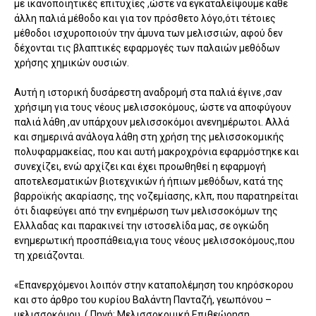
με ικανοποιητικές επιτυχίες ,ώστε να εγκαταλείψουμε κάθε
άλλη παλιά μέθοδο και για τον πρόσθετο λόγο,ότι τέτοιες
μέθοδοι ισχυροποιούν την άμυνα των μελισσιών, αφού δεν
δέχονται τις βλαπτικές εφαρμογές των παλαιών μεθόδων
χρήσης χημικών ουσιών.
Αυτή η ιστορική δυσάρεστη αναδρομή στα παλιά έγινε ,σαν
χρήσιμη για τους νέους μελισσοκόμους, ώστε να αποφύγουν
παλιά λάθη ,αν υπάρχουν μελισσοκόμοι ανενημέρωτοι. Αλλά
και σημερινά ανάλογα λάθη στη χρήση της μελισσοκομικής
πολυφαρμακείας, που και αυτή μακροχρόνια εφαρμόστηκε και
συνεχίζει, ενώ αρχίζει και έχει προωθηθεί η εφαρμογή
αποτελεσματικών βιοτεχνικών ή ήπιων μεθόδων, κατά της
βαρροϊκής ακαρίασης, της νοζεμίασης, κλπ, που παρατηρείται
ότι διαφεύγει από την ενημέρωση των μελισσοκόμων της
Ελλλαδας και παρακινεί την ιστοσελίδα μας, σε ογκώδη
ενημερωτική προσπάθεια,για τους νέους μελισσοκόμους,που
τη χρειάζονται.
«Επανερχόμενοι λοιπόν στην καταπολέμηση του κηρόσκορου
και στο άρθρο του κυρίου Βαλάντη Πανταζή, γεωπόνου –
μελισσοκόμου, ( Πηγή: Μελισσοκομική Επιθεώρηση,