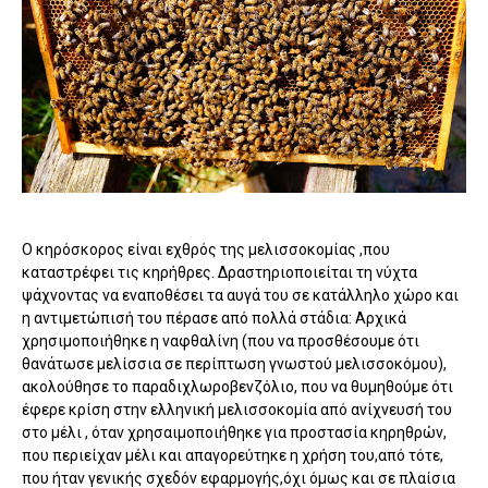
Ο κηρόσκορος είναι εχθρός της μελισσοκομίας ,που
καταστρέφει τις κηρήθρες. Δραστηριοποιείται τη νύχτα
ψάχνοντας να εναποθέσει τα αυγά του σε κατάλληλο χώρο και
η αντιμετώπισή του πέρασε από πολλά στάδια: Αρχικά
χρησιμοποιήθηκε η ναφθαλίνη (που να προσθέσουμε ότι
θανάτωσε μελίσσια σε περίπτωση γνωστού μελισσοκόμου),
ακολούθησε το παραδιχλωροβενζόλιο, που να θυμηθούμε ότι
έφερε κρίση στην ελληνική μελισσοκομία από ανίχνευσή του
στο μέλι , όταν χρησαιμοποιήθηκε για προστασία κηρηθρών,
που περιείχαν μέλι και απαγορεύτηκε η χρήση του,από τότε,
που ήταν γενικής σχεδόν εφαρμογής,όχι όμως και σε πλαίσια