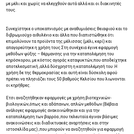
με μέλι και χωρίς να ελεγχθούν αυτά αλλά και οι διακινητές
τους.
Συνεχίστηκε ο υποκαπνισμός με αναθυμιάσεις θειαφιού και το
διβρωμιούχο αιθυλένιο και άλλα που διαπιστώθηκε ότι
επιμολύνουν τα προϊόντα της μέλισσας (μέλι, κερί) και
απαγορεύτηκε η χρήση τους.Στη συνέχεια έγινε εφαρμογή
μεθόδων ψύξης – θέρμανσης για την καταπολέμηση του
κηρόσκορου, με κόστος αγοράς καταψυκτών,που αποδείχτηκε
αποτελεσματική ,αλλά δύσχρηστη η καταπολέμησή του .H
χρήση δε της θερμοκρασίας και αυτή είναι δύσκολη αφού
πρέπει να πλησιάζει τους 50 βαθμούς Κελσίου που λιωνονται
οι κηρήθρες.
Έτσι αναζητήθηκαν εφαρμογές με χρήση βιοτεχνικών-
βιολογικών,όπως και αδάπανων, απλών μεθόδων.(Βέβαια
ανάλογες εφαρμογές ανακοινώθηκαν και για την
καταπολέμηση των βαρρόα ,που τελευταία έγιναν βάσιμες
ανακοινώσεις και διαδικτυακές αναρτήσεις και στην
ιστοσελίδα μας) ,που μπορούν να αναζητηθούν για εφαρμογή