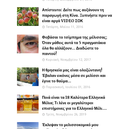
Απίστευτο: Δείτε πως αυξάνουν τη
παραγωγή στη Κίνα. Ξυπνήστε πριν να
είναι αργά VIDEO ΣΟΚ
Τετάρτη, Μαΐου 11, 2016
Φοβάσαι το τσίμπημα της μέλισσας;
Όταν μάθεις αυτά τα 5 πραγματάκια
όλα θα αλλάξουν... Διαδώστε το
παντού!
Κυριακή, Νοεμβρίου 12, 2017
Η θρησκεία μας είναι ολοζώντανη!
Έβαλαν εικόνες μέσα σε μελίσσι και
έγινε το θαύμα...
Παρασκευή, Ιουλίου 01, 2016
Ποιά είναι τα 18 Καλύτερα Ελληνικά
Μέλια; Τι λένε οι μεγαλύτεροι
επιστήμονες για το Ελληνικό Μέλι....
Τρίτη, Νοεμβρίου 26, 2019
Έκλεψαν το μελισσοκομικό μου