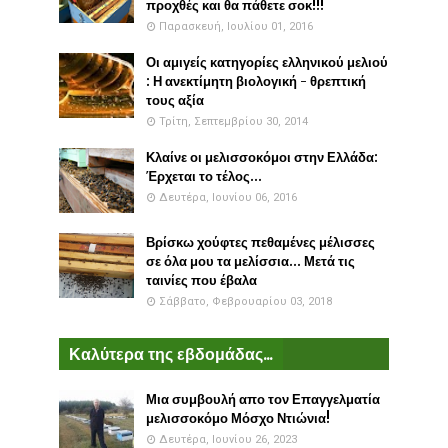
προχθές και θα πάθετε σοκ!!!
Παρασκευή, Ιουλίου 01, 2016
Οι αμιγείς κατηγορίες ελληνικού μελιού
: Η ανεκτίμητη βιολογική - θρεπτική
τους αξία
Τρίτη, Σεπτεμβρίου 30, 2014
Κλαίνε οι μελισσοκόμοι στην Ελλάδα:
Έρχεται το τέλος...
Δευτέρα, Ιουνίου 06, 2016
Βρίσκω χούφτες πεθαμένες μέλισσες
σε όλα μου τα μελίσσια... Μετά τις
ταινίες που έβαλα
Σάββατο, Φεβρουαρίου 03, 2018
Καλύτερα της εβδομάδας...
Μια συμβουλή απο τον Επαγγελματία
μελισσοκόμο Μόσχο Ντιώνια!
Δευτέρα, Ιουνίου 26, 2023