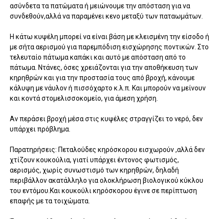
ασύνδετα τα πατώματα ή μειώνουμε την απόσταση για να
συνδεθούν,αλλά να παραμένει κενο μεταξύ των παταωμάτων.
Η κάτω κυψέλη μπορεί να είναι βάση με κλεισμένη την είσοδο ή
με σήτα αερισμού για παρεμπόδιση εισχώρησης ποντικών. Στο
τελευταίο πάτωμα καπάκι και αυτό με απόσταση από το
πάτωμα. Ντάνες, όσες χρειάζονται για την αποθήκευση των
κηρηθρών και για την προστασία τους από βροχή, κάνουμε
κάλυψη με νάυλον ή πισσόχαρτο κ.λ.π. Και μπορούν να μείνουν
και κοντά στομελισσοκομείο, για άμεση χρήση.
Αν περάσει βροχή μέσα στις κυψέλες στραγγίζει το νερό, δεν
υπάρχει πρόβλημα.
Παρατηρήσεις: Πεταλούδες κηρόσκορου εισχωρούν ,αλλά δεν
χτίζουν κουκούλια, γιατί υπάρχει έντονος φωτισμός,
αερισμός, χωρίς συνωστισμό των κηρηθρών, δηλαδή
περιβάλλον ακατάλληλο για ολοκλήρωση βιολογικού κύκλου
του εντόμου.Και κουκούλι κηρόσκορου έγινε σε περίπτωση
επαφής με τα τοιχώματα.