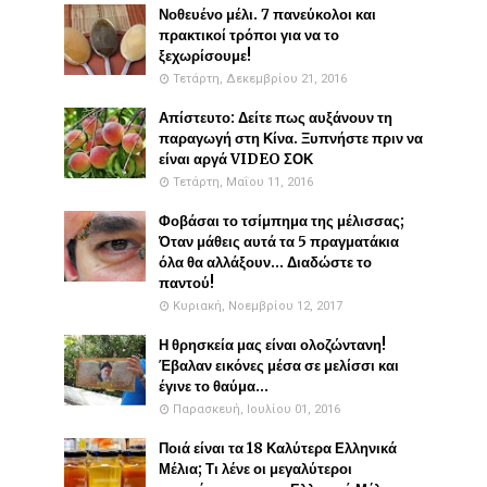
Νοθευένο μέλι. 7 πανεύκολοι και
πρακτικοί τρόποι για να το
ξεχωρίσουμε!
Τετάρτη, Δεκεμβρίου 21, 2016
Απίστευτο: Δείτε πως αυξάνουν τη
παραγωγή στη Κίνα. Ξυπνήστε πριν να
είναι αργά VIDEO ΣΟΚ
Τετάρτη, Μαΐου 11, 2016
Φοβάσαι το τσίμπημα της μέλισσας;
Όταν μάθεις αυτά τα 5 πραγματάκια
όλα θα αλλάξουν... Διαδώστε το
παντού!
Κυριακή, Νοεμβρίου 12, 2017
Η θρησκεία μας είναι ολοζώντανη!
Έβαλαν εικόνες μέσα σε μελίσσι και
έγινε το θαύμα...
Παρασκευή, Ιουλίου 01, 2016
Ποιά είναι τα 18 Καλύτερα Ελληνικά
Μέλια; Τι λένε οι μεγαλύτεροι