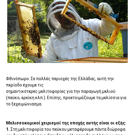
Φθινόπωρο. Σε πολλές περιοχές της Ελλάδας, αυτή την
περίοδο έχουµε τις
σηµαντικότερες µελιτοφορίες για την παραγωγή µελιού
(πεύκο, ερείκη κλπ.). Επίσης, προετοιµάζουµε τα µελίσσια για
το ξεχειµώνιασµα.
Μελισσοκοµικοί χειρισµοί της εποχής αυτής είναι οι εξής:
1.
Στη µελιτοφορία του πεύκου µεταφέρουµε πάντα διώροφα