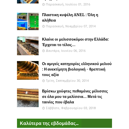
Παρασκευή, Ιουλίου 01, 2016
Πλαστικη κυψέλη ANEL : Όλη η
αλήθεια
Παρασκευή, Νοεμβρίου 07, 2014
Κλαίνε οι μελισσοκόμοι στην Ελλάδα:
Έρχεται το τέλος...
Δευτέρα, Ιουνίου 06, 2016
Οι αμιγείς κατηγορίες ελληνικού μελιού
: Η ανεκτίμητη βιολογική - θρεπτική
τους αξία
Τρίτη, Σεπτεμβρίου 30, 2014
Βρίσκω χούφτες πεθαμένες μέλισσες
σε όλα μου τα μελίσσια... Μετά τις
ταινίες που έβαλα
Σάββατο, Φεβρουαρίου 03, 2018
Καλύτερα της εβδομάδας...