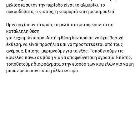
µελίσσια αυτήν την περίοδο είναι το αλµυρίκι, το
αρκουδόβατο, ο κισσός, η κουµαριά και η µουσµουλιά.
Πριν αρχίσουν τα κρύα, τα µελίσσια µεταφέρονται σε
κατάλληλη θέση
για ξεχειµώνιασµα. Αυτή η θέση δεν πρέπει να έχει βορινή
έκθεση, να είναι προσήλια και να προστατεύεται από τους
ανέµους. Επίσης, µεριµνούµε για τα εξής: Τοποθετούµε τις
κυψέλες πάνω σε βάση για να αποφεύγεται η υγρασία. Επίσης,
τοποθετούµε διαφράγµατα στην είσοδο των κυψελών για να µη
µπουν µέσα ποντίκια η άλλα έντομα.