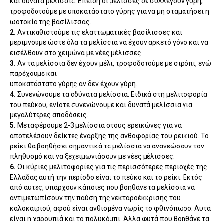
και δυνατά µελίσσια. Επειδή οι µέλισσες δε συλλέγουν γύρη,
τροφοδοτούµε µε υποκατάστατο γύρης για να µη σταµατήσει η
ωοτοκία της βασίλισσας.
2.
Αντικαθιστούµε τις ελαττωµατικές βασίλισσες και
µεριµνούµε ώστε όλα τα µελίσσια να έχουν αρκετό γόνο και να
εισέλθουν στο χειµώνα µε νέες µέλισσες.
3.
Αν τα µελίσσια δεν έχουν µέλι, τροφοδοτούµε µε σιρόπι, ενώ
παρέχουµε και
υποκατάστατο γύρης αν δεν έχουν γύρη.
4.
Συνενώνουµε τα αδύνατα µελίσσια. Ειδικά στη µελιτοφορία
του πεύκου, ενίοτε συνενώνουµε και δυνατά µελίσσια για
µεγαλύτερες αποδόσεις.
5.
Μεταφέρουµε 2-3 µελίσσια στους ερεικώνες για να
αποτελέσουν δείκτες έναρξης της ανθοφορίας του ρεικιού. Το
ρείκι θα βοηθήσει σηµαντικά τα µελίσσια να ανανεώσουν τον
πληθυσµό και να ξεχειµωνιάσουν µε νέες µέλισσες.
6.
Οι κύριες µελιτοφορίες για τις περισσότερες περιοχές της
Ελλάδας αυτή την περίοδο είναι το πεύκο και το ρείκι. Εκτός
από αυτές, υπάρχουν κάποιες που βοηθάνε τα µελίσσια να
αντιµετωπίσουν την παύση της νεκταροέκκρισης του
καλοκαιριού, αφού είναι ανθισµένα νωρίς το φθινόπωρο. Αυτά
είναι η χαρουπιά και το πολυκόµπι. Άλλα φυτά που βοηθάνε τα