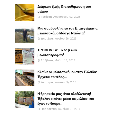
Διάρκεια ζωής & αποθήκευση του
μελιού
Τετάρτη, Αυγούστου 02, 2023
Μια συμβουλή απο τον Επαγγελματία
μελισσοκόμο Μόσχο Ντιώνια!
Δευτέρα, Ιουνίου 26, 2023
ΤΡΟΦΟΜΕΛ: Το top των
μελισσοτροφών!
Σάββατο, Μαΐου 16, 2015
Κλαίνε οι μελισσοκόμοι στην Ελλάδα:
Έρχεται το τέλος...
Δευτέρα, Ιουνίου 06, 2016
Η θρησκεία μας είναι ολοζώντανη!
Έβαλαν εικόνες μέσα σε μελίσσι και
έγινε το θαύμα...
Παρασκευή, Ιουλίου 01, 2016