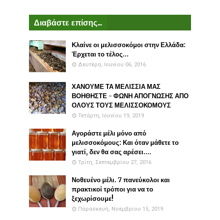
Διαβάστε επίσης...
Κλαίνε οι μελισσοκόμοι στην Ελλάδα:
Έρχεται το τέλος...
Δευτέρα, Ιουνίου 06, 2016
ΧΑΝΟΥΜΕ ΤΑ ΜΕΛΙΣΣΙΑ ΜΑΣ
ΒΟΗΘΗΣΤΕ - ΦΩΝΗ ΑΠΟΓΝΩΣΗΣ ΑΠΟ
ΟΛΟΥΣ ΤΟΥΣ ΜΕΛΙΣΣΟΚΟΜΟΥΣ
Τετάρτη, Ιουνίου 19, 2019
Αγοράστε μέλι μόνο από
μελισσοκόμους: Και όταν μάθετε το
γιατί, δεν θα σας αρέσει....
Τρίτη, Σεπτεμβρίου 27, 2016
Νοθευένο μέλι. 7 πανεύκολοι και
πρακτικοί τρόποι για να το
ξεχωρίσουμε!
Παρασκευή, Νοεμβρίου 15, 2019