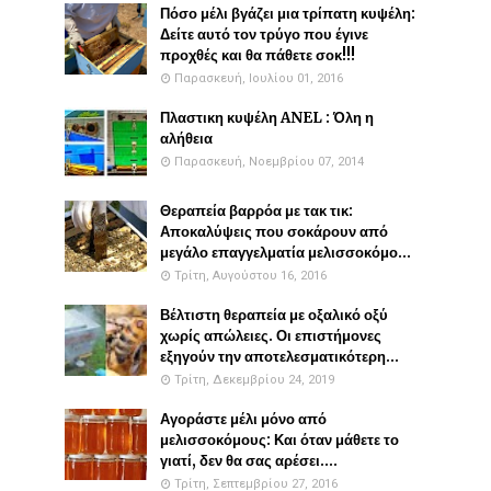
Πόσο μέλι βγάζει μια τρίπατη κυψέλη:
Δείτε αυτό τον τρύγο που έγινε
προχθές και θα πάθετε σοκ!!!
Παρασκευή, Ιουλίου 01, 2016
Πλαστικη κυψέλη ANEL : Όλη η
αλήθεια
Παρασκευή, Νοεμβρίου 07, 2014
Θεραπεία βαρρόα με τακ τικ:
Αποκαλύψεις που σοκάρουν από
μεγάλο επαγγελματία μελισσοκόμο...
Τρίτη, Αυγούστου 16, 2016
Βέλτιστη θεραπεία με οξαλικό οξύ
χωρίς απώλειες. Οι επιστήμονες
εξηγούν την αποτελεσματικότερη...
Τρίτη, Δεκεμβρίου 24, 2019
Αγοράστε μέλι μόνο από
μελισσοκόμους: Και όταν μάθετε το
γιατί, δεν θα σας αρέσει....
Τρίτη, Σεπτεμβρίου 27, 2016