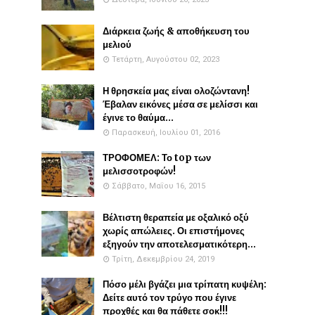
Διάρκεια ζωής & αποθήκευση του
μελιού
Τετάρτη, Αυγούστου 02, 2023
Η θρησκεία μας είναι ολοζώντανη!
Έβαλαν εικόνες μέσα σε μελίσσι και
έγινε το θαύμα...
Παρασκευή, Ιουλίου 01, 2016
ΤΡΟΦΟΜΕΛ: Το top των
μελισσοτροφών!
Σάββατο, Μαΐου 16, 2015
Βέλτιστη θεραπεία με οξαλικό οξύ
χωρίς απώλειες. Οι επιστήμονες
εξηγούν την αποτελεσματικότερη...
Τρίτη, Δεκεμβρίου 24, 2019
Πόσο μέλι βγάζει μια τρίπατη κυψέλη:
Δείτε αυτό τον τρύγο που έγινε
προχθές και θα πάθετε σοκ!!!