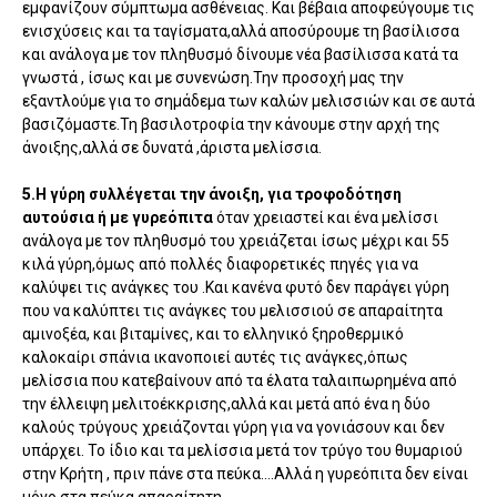
εμφανίζουν σύμπτωμα ασθένειας. Και βέβαια αποφεύγουμε τις
ενισχύσεις και τα ταγίσματα,αλλά αποσύρουμε τη βασίλισσα
και ανάλογα με τον πληθυσμό δίνουμε νέα βασίλισσα κατά τα
γνωστά , ίσως και με συνενώση.Την προσοχή μας την
εξαντλούμε για το σημάδεμα των καλών μελισσιών και σε αυτά
βασιζόμαστε.Τη βασιλοτροφία την κάνουμε στην αρχή της
άνοιξης,αλλά σε δυνατά ,άριστα μελίσσια.
5.Η γύρη συλλέγεται την άνοιξη, για τροφοδότηση
αυτούσια ή με γυρεόπιτα
όταν χρειαστεί και ένα μελίσσι
ανάλογα με τον πληθυσμό του χρειάζεται ίσως μέχρι και 55
κιλά γύρη,όμως από πολλές διαφορετικές πηγές για να
καλύψει τις ανάγκες του .Και κανένα φυτό δεν παράγει γύρη
που να καλύπτει τις ανάγκες του μελισσιού σε απαραίτητα
αμινοξέα, και βιταμίνες, και το ελληνικό ξηροθερμικό
καλοκαίρι σπάνια ικανοποιεί αυτές τις ανάγκες,όπως
μελίσσια που κατεβαίνουν από τα έλατα ταλαιπωρημένα από
την έλλειψη μελιτοέκκρισης,αλλά και μετά από ένα η δύο
καλούς τρύγους χρειάζονται γύρη για να γονιάσουν και δεν
υπάρχει. Το ίδιο και τα μελίσσια μετά τον τρύγο του θυμαριού
στην Κρήτη , πριν πάνε στα πεύκα….Αλλά η γυρεόπιτα δεν είναι
μόνο στα πεύκα απαραίτητη.