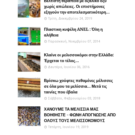
Βέλτιστη θεραπεία με οξαλικό οξύ
χωρίς απώλειες. Οι επιστήμονες
εξηγούν την αποτελεσματικότερη...
Τρίτη, Δεκεμβρίου 24, 2019
Πλαστικη κυψέλη ANEL : Όλη η
αλήθεια
Παρασκευή, Νοεμβρίου 07, 2014
Κλαίνε οι μελισσοκόμοι στην Ελλάδα:
Έρχεται το τέλος...
Δευτέρα, Ιουνίου 06, 2016
Βρίσκω χούφτες πεθαμένες μέλισσες
σε όλα μου τα μελίσσια... Μετά τις
ταινίες που έβαλα
Σάββατο, Φεβρουαρίου 03, 2018
ΧΑΝΟΥΜΕ ΤΑ ΜΕΛΙΣΣΙΑ ΜΑΣ
ΒΟΗΘΗΣΤΕ - ΦΩΝΗ ΑΠΟΓΝΩΣΗΣ ΑΠΟ
ΟΛΟΥΣ ΤΟΥΣ ΜΕΛΙΣΣΟΚΟΜΟΥΣ
Τετάρτη, Ιουνίου 19, 2019