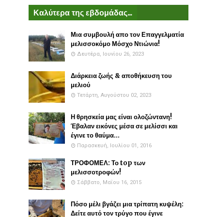
Καλύτερα της εβδομάδας...
Μια συμβουλή απο τον Επαγγελματία
μελισσοκόμο Μόσχο Ντιώνια!
Δευτέρα, Ιουνίου 26, 2023
Διάρκεια ζωής & αποθήκευση του
μελιού
Τετάρτη, Αυγούστου 02, 2023
Η θρησκεία μας είναι ολοζώντανη!
Έβαλαν εικόνες μέσα σε μελίσσι και
έγινε το θαύμα...
Παρασκευή, Ιουλίου 01, 2016
ΤΡΟΦΟΜΕΛ: Το top των
μελισσοτροφών!
Σάββατο, Μαΐου 16, 2015
Πόσο μέλι βγάζει μια τρίπατη κυψέλη:
Δείτε αυτό τον τρύγο που έγινε