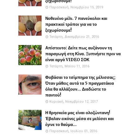
ξεχωρίσουμε!
Παρασκευή, Νοεμβρίου 15, 2019
Νοθευένο μέλι. 7 πανεύκολοι και
πρακτικοί τρόποι για να το
ξεχωρίσουμε!
Τετάρτη, Δεκεμβρίου 21, 2016
Απίστευτο: Δείτε πως αυξάνουν τη
παραγωγή στη Κίνα. Ξυπνήστε πριν να
είναι αργά VIDEO ΣΟΚ
Τετάρτη, Μαΐου 11, 2016
Φοβάσαι το τσίμπημα της μέλισσας;
Όταν μάθεις αυτά τα 5 πραγματάκια
όλα θα αλλάξουν... Διαδώστε το
παντού!
Κυριακή, Νοεμβρίου 12, 2017
Η θρησκεία μας είναι ολοζώντανη!
Έβαλαν εικόνες μέσα σε μελίσσι και
έγινε το θαύμα...
Παρασκευή, Ιουλίου 01, 2016