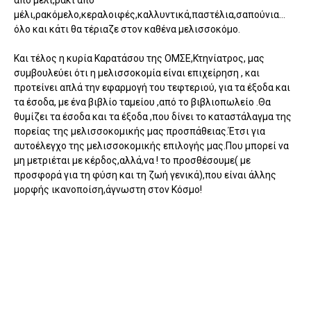
μέλι,ρακόμελο,κεραλοιφές,καλλυντικά,παστέλια,σαπούνια…
όλο και κάτι θα τέριαζε στον καθένα μελισσοκόμο.
Και τέλος η κυρία Καρατάσου της ΟΜΣΕ,Κτηνίατρος, μας
συμβουλεύει ότι η μελισσοκομία είναι επιχείρηση , και
προτείνει απλά την εφαρμογή του τεφτεριού, για τα έξοδα και
τα έσοδα, με ένα βιβλίο ταμείου ,από το βιβλιοπωλείο .Θα
θυμίζει τα έσοδα και τα έξοδα ,που δίνει το καταστάλαγμα της
πορείας της μελισσοκομικής μας προσπάθειας.Έτσι για
αυτοέλεγχο της μελισσοκομικής επιλογής μας.Που μπορεί να
μη μετριέται με κέρδος,αλλά,να ! το προσθέσουμε( με
προσφορά για τη φύση και τη ζωή γενικά),που είναι άλλης
μορφής ικανοποίση,άγνωστη στον Κόσμο!