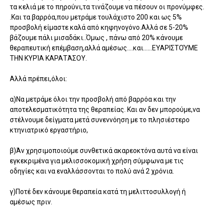
τα κελιά με το πηρούνι,τα τινάζουμε να πέσουν οι προνύμφες.
.Και τα βαρρόα,που μετράμε τουλάχιστο 200 και ως 5%
προσβολή είμαστε καλά από κηφηνογόνο.Αλλά σε 5-20%
βάζουμε πάλι μισαδάκι..Όμως , πάνω από 20% κάνουμε
θεραπευτική επέμβαση,αλλά αμέσως….και……ΕΥΑΡΙΣΤΟΎΜΕ
ΤΗΝ ΚΥΡΊΑ ΚΑΡΑΤΆΣΟΥ.
Αλλά πρέπει,όλοι:
α)Να μετράμε όλοι την προσβολή από βαρρόα και την
αποτελεσματικότητα της θεραπείας. Και αν δεν μπορούμε,να
στέλνουμε δείγματα μετά συνεννόηση με το πλησιέστερο
κτηνιατρικό εργαστήριο,
β)Άν χρησιμοποιούμε συνθετικά ακαρεοκτόνα αυτά να είναι
εγκεκριμένα για μελισσοκομική χρήση σύμφωνα με τις
οδηγίες και να εναλλάσσονται το πολύ ανά 2 χρόνια.
γ)Ποτέ δεν κάνουμε θεραπεία κατά τη μελιττοσυλλογή ή
αμέσως πριν.