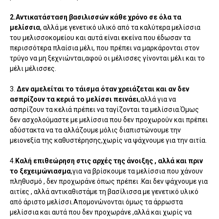
2.Αντικατάσταση βασιλισσών κάθε χρόνο σε όλα τα
μελίσσια
, αλλά με γενετικό υλικό από τα καλύτερα μελίσσια
του μελισσοκομείου και αυτά είναι εκείνα που έδωσαν τα
περισσότερα πλαίσια μέλι, που πρέπει να μαρκάρονται στον
τρύγο να μη ξεχνιώνται,αφού οι μέλισσες γίνονται μέλι και το
μέλι μέλισσες.
3.
Δεν αμελείται το τάισμα όταν χρειάζεται και αν δεν
ασπρίζουν τα κεριά το μελίσσι πεινάει
,αλλά για να
ασπρίζουν τα κελιά πρέπει να ταγίζονται τα μελίσσια.Όμως
δεν ασχολούμαστε με μελίσσια που δεν προχωρούν και πρέπει
αδύστακτα να τα αλλάζουμε μόλις διαπιστώνουμε την
μειονεξία της καθυστέρησης,χωρίς να ψάχνουμε για την αιτία.
4.
Καλή επιθεώρηση στις αρχές της άνοιξης , αλλά και πριν
το ξεχειμώνιασμα
,για να βρίσκουμε τα μελίσσια που χάνουν
πληθυσμό , δεν προχωράνε όπως πρέπει .Και δεν ψάχνουμε για
αιτίες , αλλά αντικαθιστάμε τη βασίλισσα με γενετικό υλικό
από άριστο μελίσσι.Απομονώνονται όμως τα άρρωστα
μελίσσια και αυτά που δεν προχωράνε ,αλλά και χωρίς να