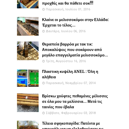
προχθές και θα πάθετε σοκ!!!
Παρασκευή, Ιουλίου 01, 2016
Κλαίνε οι μελισσοκόμοι στην Ελλάδα:
Έρχεται το τέλος...
Δευτέρα, Ιουνίου 06, 2016
Θεραπεία βαρρόα με τακ τικ:
Αποκαλύψεις που σοκάρουν από
μεγάλο επαγγελματία μελισσοκόμο...
Τρίτη, Αυγούστου 16, 2016
Πλαστικη κυψέλη ANEL : Όλη η
αλήθεια
Παρασκευή, Νοεμβρίου 07, 2014
Βρίσκω χούφτες πεθαμένες μέλισσες
σε όλα μου τα μελίσσια... Μετά τις
ταινίες που έβαλα
Σάββατο, Φεβρουαρίου 03, 2018
Τέλεια σφηκοπαγίδα: Πατέντα με
μπουκάλι για να εξολοθρεύσετε τις