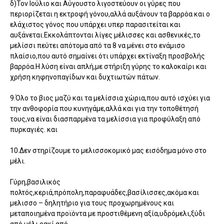
δ)Τον Ιούλιο και Αύγουστο λιγοστεύουν οι γύρες που
περιορίζεται η εκτροφή γόνου,αλλά αυξάνουν τα βαρρόα και ο
ελάχιστος γόνος που υπάρχει υπερ παρασιτείται και
αυξάνεται.Εκκολάπτονται λίγες μέλισσες και ασθενικές,το
μελίσσι πεύτει απότομα από τα 8 να μένει στο ενάμισο
πλαίσιο,που αυτό σημαίνει ότι υπάρχει εκτίναξη προσβολής
βαρρόα.Η λύση είναι απλή,με στήριξη γύρης το καλοκαίρι και
χρήση κηφηνοπαγίδων και δυχτιωτών πάτων.
9.Όλο το βιος μαζύ και τα μελίσσια χώρια,που αυτό ισχύει για
την ανθοφορία που κυνηγάμε,αλλά και για την τοποθέτησή
τους,να είναι διασπαρμένα τα μελίσσια για προφύλαξη από
πυρκαγιές. και
10.Δεν στηρίζουμε το μελισσοκομικό μας εισόδημα μόνο στο
μέλι.
Γύρη,βασιλικός
πολτός,κεριά,πρόπολη,παραφυάδες,βασίλισσες,ακόμα και
μελισσο – δηλητήριο για τους προχωρημένους και
μεταποιημένα προϊόντα με προστιθέμενη αξία,υδρόμελι,ξύδι
από μέλι,ρακί από