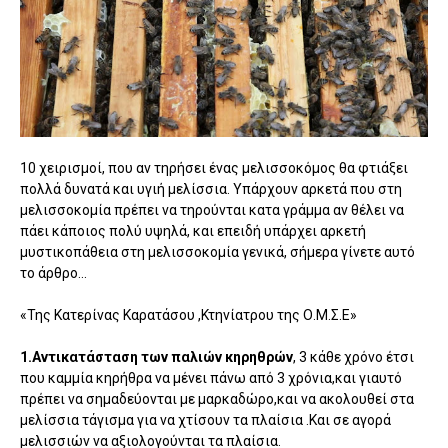
10 χειρισμοί, που αν τηρήσει ένας μελισσοκόμος θα φτιάξει
πολλά δυνατά και υγιή μελίσσια. Υπάρχουν αρκετά που στη
μελισσοκομία πρέπει να τηρούνται κατα γράμμα αν θέλει να
πάει κάποιος πολύ υψηλά, και επειδή υπάρχει αρκετή
μυστικοπάθεια στη μελισσοκομία γενικά, σήμερα γίνετε αυτό
το άρθρο...
«Της Κατερίνας Καρατάσου ,Κτηνίατρου της Ο.Μ.Σ.Ε»
1.Αντικατάσταση των παλιών κηρηθρών
, 3 κάθε χρόνο έτσι
που καμμία κηρήθρα να μένει πάνω από 3 χρόνια,και γιαυτό
πρέπει να σημαδεύονται με μαρκαδώρο,και να ακολουθεί στα
μελίσσια τάγισμα για να χτίσουν τα πλαίσια .Και σε αγορά
μελισσιών να αξιολογούνται τα πλαίσια.