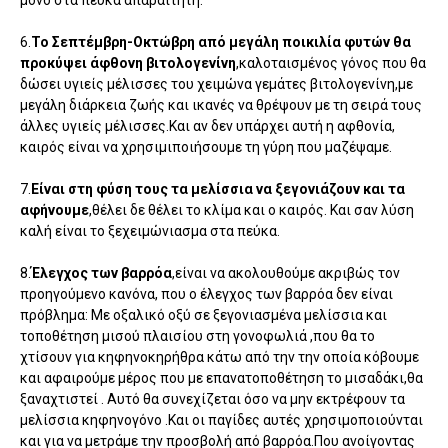
6.
Το Σεπτέμβρη-Οκτώβρη από μεγάλη ποικιλία φυτών θα
προκύψει άφθονη βιτολογενίνη
,καλοταισμένος γόνος που θα
δώσει υγιείς μέλισσες του χειμώνα γεμάτες βιτολογενίνη,με
μεγάλη διάρκεια ζωής και ικανές να θρέψουν με τη σειρά τους
άλλες υγιείς μέλισσες.Και αν δεν υπάρχει αυτή η αφθονία,
καιρός είναι να χρησιμιποιήσουμε τη γύρη που μαζέψαμε.
7.
Είναι στη φύση τους τα μελίσσια να ξεγονιάζουν και τα
αφήνουμε
,θέλει δε θέλει το κλίμα και ο καιρός. Και σαν λύση
καλή είναι το ξεχειμώνιασμα στα πεύκα.
8.
Έλεγχος των βαρρόα
,είναι να ακολουθούμε ακριβώς τον
προηγούμενο κανόνα, που ο έλεγχος των βαρρόα δεν είναι
πρόβλημα: Με οξαλικό οξύ σε ξεγονιασμένα μελίσσια και
τοποθέτηση μισού πλαισίου στη γονοφωλιά ,που θα το
χτίσουν για κηφηνοκηρήθρα κάτω από την την οποία κόβουμε
και αφαιρούμε μέρος που με επανατοποθέτηση το μισαδάκι,θα
ξαναχτιστεί . Αυτό θα συνεχίζεται όσο να μην εκτρέφουν τα
μελίσσια κηφηνογόνο .Και οι παγίδες αυτές χρησιμοποιούνται
και για να μετράμε την προσβολή από βαρρόα.Που ανοίγοντας