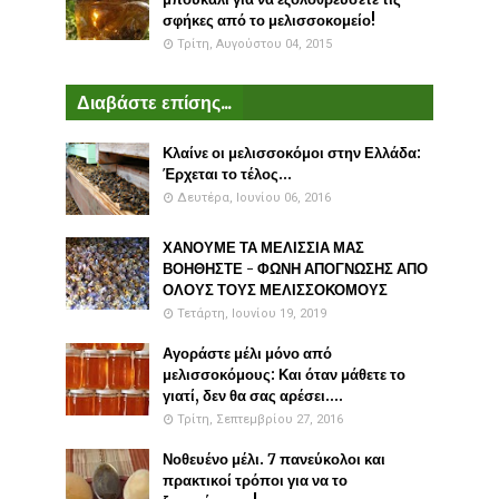
σφήκες από το μελισσοκομείο!
Τρίτη, Αυγούστου 04, 2015
Διαβάστε επίσης...
Κλαίνε οι μελισσοκόμοι στην Ελλάδα:
Έρχεται το τέλος...
Δευτέρα, Ιουνίου 06, 2016
ΧΑΝΟΥΜΕ ΤΑ ΜΕΛΙΣΣΙΑ ΜΑΣ
ΒΟΗΘΗΣΤΕ - ΦΩΝΗ ΑΠΟΓΝΩΣΗΣ ΑΠΟ
ΟΛΟΥΣ ΤΟΥΣ ΜΕΛΙΣΣΟΚΟΜΟΥΣ
Τετάρτη, Ιουνίου 19, 2019
Αγοράστε μέλι μόνο από
μελισσοκόμους: Και όταν μάθετε το
γιατί, δεν θα σας αρέσει....
Τρίτη, Σεπτεμβρίου 27, 2016
Νοθευένο μέλι. 7 πανεύκολοι και
πρακτικοί τρόποι για να το