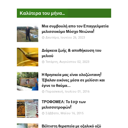
Καλύτερα του μήνα...
Μια συμβουλή απο τον Επαγγελματία
μελισσοκόμο Μόσχο Ντιώνια!
Δευτέρα, Ιουνίου 26, 2023
Διάρκεια ζωής & αποθήκευση του
μελιού
Τετάρτη, Αυγούστου 02, 2023
Η θρησκεία μας είναι ολοζώντανη!
Έβαλαν εικόνες μέσα σε μελίσσι και
έγινε το θαύμα...
Παρασκευή, Ιουλίου 01, 2016
ΤΡΟΦΟΜΕΛ: Το top των
μελισσοτροφών!
Σάββατο, Μαΐου 16, 2015
Βέλτιστη θεραπεία με οξαλικό οξύ