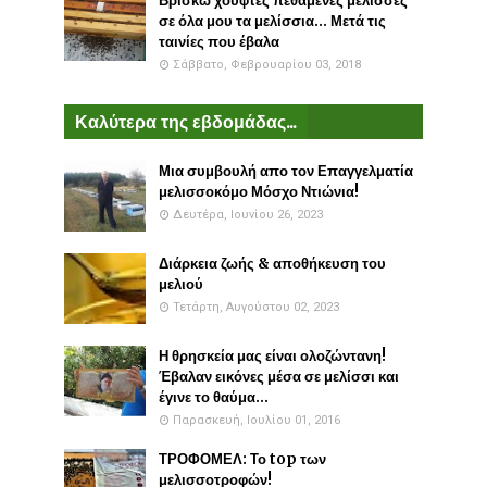
Βρίσκω χούφτες πεθαμένες μέλισσες
σε όλα μου τα μελίσσια... Μετά τις
ταινίες που έβαλα
Σάββατο, Φεβρουαρίου 03, 2018
Καλύτερα της εβδομάδας...
Μια συμβουλή απο τον Επαγγελματία
μελισσοκόμο Μόσχο Ντιώνια!
Δευτέρα, Ιουνίου 26, 2023
Διάρκεια ζωής & αποθήκευση του
μελιού
Τετάρτη, Αυγούστου 02, 2023
Η θρησκεία μας είναι ολοζώντανη!
Έβαλαν εικόνες μέσα σε μελίσσι και
έγινε το θαύμα...
Παρασκευή, Ιουλίου 01, 2016
ΤΡΟΦΟΜΕΛ: Το top των
μελισσοτροφών!