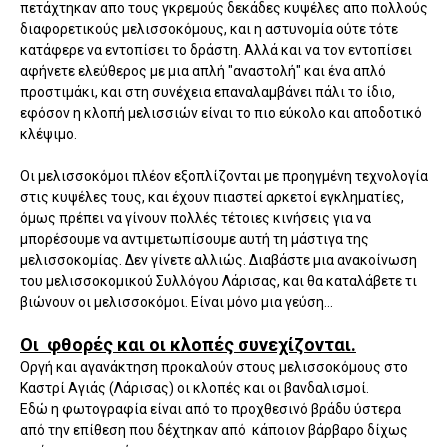
πετάχτηκαν απο τους γκρεμούς δεκάδες κυψέλες απο πολλούς
διαφορετικούς μελισσοκόμους, και η αστυνομία ούτε τότε
κατάφερε να εντοπίσει το δράστη. Αλλά και να τον εντοπίσει
αφήνετε ελεύθερος με μια απλή "αναστολή" και ένα απλό
προστιμάκι, και στη συνέχεια επαναλαμβάνει πάλι το ίδιο,
εφόσον η κλοπή μελισσιών είναι το πιο εύκολο και αποδοτικό
κλέψιμο.
Οι μελισσοκόμοι πλέον εξοπλίζονται με προηγμένη τεχνολογία
στις κυψέλες τους, και έχουν πιαστεί αρκετοί εγκληματίες,
όμως πρέπει να γίνουν πολλές τέτοιες κινήσεις για να
μπορέσουμε να αντιμετωπίσουμε αυτή τη μάστιγα της
μελισσοκομίας. Δεν γίνετε αλλιώς. Διαβάστε μια ανακοίνωση
του μελισσοκομικού Συλλόγου Λάρισας, και θα καταλάβετε τι
βιώνουν οι μελισσοκόμοι. Είναι μόνο μια γεύση...
Οι φθορές και οι κλοπές συνεχίζονται.
Οργή και αγανάκτηση προκαλούν στους μελισσοκόμους στο
Καστρί Αγιάς (Λάρισας) οι κλοπές και οι βανδαλισμοί.
Εδώ η φωτογραφία είναι από το προχθεσινό βράδυ ύστερα
από την επίθεση που δέχτηκαν από κάποιον βάρβαρο δίχως