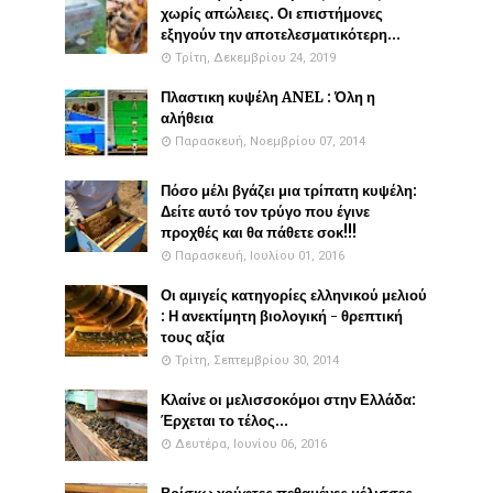
χωρίς απώλειες. Οι επιστήμονες
εξηγούν την αποτελεσματικότερη...
Τρίτη, Δεκεμβρίου 24, 2019
Πλαστικη κυψέλη ANEL : Όλη η
αλήθεια
Παρασκευή, Νοεμβρίου 07, 2014
Πόσο μέλι βγάζει μια τρίπατη κυψέλη:
Δείτε αυτό τον τρύγο που έγινε
προχθές και θα πάθετε σοκ!!!
Παρασκευή, Ιουλίου 01, 2016
Οι αμιγείς κατηγορίες ελληνικού μελιού
: Η ανεκτίμητη βιολογική - θρεπτική
τους αξία
Τρίτη, Σεπτεμβρίου 30, 2014
Κλαίνε οι μελισσοκόμοι στην Ελλάδα:
Έρχεται το τέλος...
Δευτέρα, Ιουνίου 06, 2016