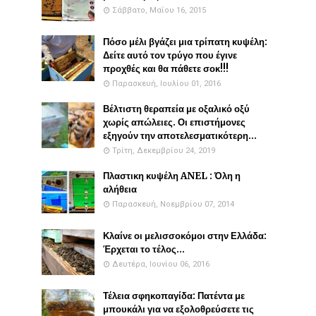
Σάββατο, Μαΐου 16, 2015
Πόσο μέλι βγάζει μια τρίπατη κυψέλη:
Δείτε αυτό τον τρύγο που έγινε
προχθές και θα πάθετε σοκ!!!
Παρασκευή, Ιουλίου 01, 2016
Βέλτιστη θεραπεία με οξαλικό οξύ
χωρίς απώλειες. Οι επιστήμονες
εξηγούν την αποτελεσματικότερη...
Τρίτη, Δεκεμβρίου 24, 2019
Πλαστικη κυψέλη ANEL : Όλη η
αλήθεια
Παρασκευή, Νοεμβρίου 07, 2014
Κλαίνε οι μελισσοκόμοι στην Ελλάδα:
Έρχεται το τέλος...
Δευτέρα, Ιουνίου 06, 2016
Τέλεια σφηκοπαγίδα: Πατέντα με
μπουκάλι για να εξολοθρεύσετε τις