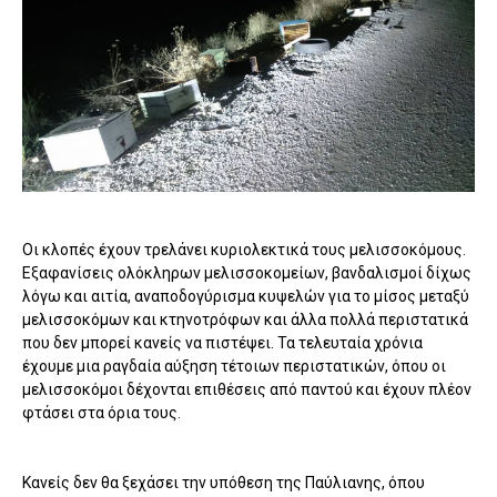
Οι κλοπές έχουν τρελάνει κυριολεκτικά τους μελισσοκόμους.
Εξαφανίσεις ολόκληρων μελισσοκομείων, βανδαλισμοί δίχως
λόγω και αιτία, αναποδογύρισμα κυψελών για το μίσος μεταξύ
μελισσοκόμων και κτηνοτρόφων και άλλα πολλά περιστατικά
που δεν μπορεί κανείς να πιστέψει. Τα τελευταία χρόνια
έχουμε μια ραγδαία αύξηση τέτοιων περιστατικών, όπου οι
μελισσοκόμοι δέχονται επιθέσεις από παντού και έχουν πλέον
φτάσει στα όρια τους.
Κανείς δεν θα ξεχάσει την υπόθεση της Παύλιανης, όπου