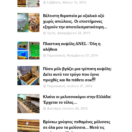
Σάββατο, Μαΐου 16, 2015
Βέλτιστη θεραπεία με οξαλικό οξύ
χωρίς απώλειες. Οι επιστήμονες
εξηγούν την αποτελεσματικότερη...
Τρίτη, Δεκεμβρίου 24, 2019
Πλαστικη κυψέλη ANEL : Όλη η
αλήθεια
Παρασκευή, Νοεμβρίου 07, 2014
Πόσο μέλι βγάζει μια τρίπατη κυψέλη:
Δείτε αυτό τον τρύγο που έγινε
προχθές και θα πάθετε σοκ!!!
Παρασκευή, Ιουλίου 01, 2016
Κλαίνε οι μελισσοκόμοι στην Ελλάδα:
Έρχεται το τέλος...
Δευτέρα, Ιουνίου 06, 2016
Βρίσκω χούφτες πεθαμένες μέλισσες
σε όλα μου τα μελίσσια... Μετά τις