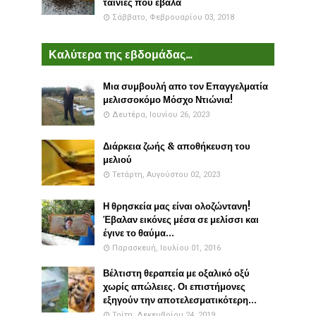
ταινίες που έβαλα
Σάββατο, Φεβρουαρίου 03, 2018
Καλύτερα της εβδομάδας...
Μια συμβουλή απο τον Επαγγελματία
μελισσοκόμο Μόσχο Ντιώνια!
Δευτέρα, Ιουνίου 26, 2023
Διάρκεια ζωής & αποθήκευση του
μελιού
Τετάρτη, Αυγούστου 02, 2023
Η θρησκεία μας είναι ολοζώντανη!
Έβαλαν εικόνες μέσα σε μελίσσι και
έγινε το θαύμα...
Παρασκευή, Ιουλίου 01, 2016
Βέλτιστη θεραπεία με οξαλικό οξύ
χωρίς απώλειες. Οι επιστήμονες
εξηγούν την αποτελεσματικότερη...
Τρίτη, Δεκεμβρίου 24, 2019