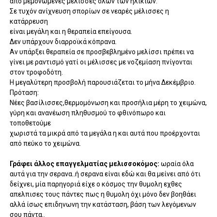
από μεμονωμένες μέλισσες όλων των ηλικιών.
Σε τυχόν ανίχνευση σπορίων σε νεαρές μέλισσες η
κατάρρευση
είναι μεγάλη και η θεραπεία επείγουσα.
Δεν υπάρχουν διαρροϊκά κόπρανα.
Αν υπάρξει θεραπεία σε προσβεβλημένο μελίσσι πρέπει να
γίνει με ραντισμό γατί οι μέλισσες με νοζεμίαση πνίγονται
στον τροφοδότη.
Η μεγαλύτερη προσβολή παρουσιάζεται το μήνα Δεκέμβριο.
Πρόταση:
Νέες βασίλισσες,θερμομόνωση και προσήλια μέρη το χειμώνα,
γύρη και ανανέωση πληθυσμού το φθινόπωρο και
τοποθετούμε
χωριστά τα μικρά από τα μεγάλα η και αυτά που προέρχονται
από πεύκο το χειμώνα.
Γράφει άλλος επαγγελματίας μελισσοκόμος:
ωραία όλα
αυτά για την σερανα..ή σερανα είναι εδώ και θα μείνει από ότι
δείχνει, μία παρηγοριά είχε ο κόσμος την θυμολη εχθες
απελπισες τους πάντες πως η θυμολη όχι μόνο δεν βοηθάει
αλλά ίσως επιδηνωνη την κατάσταση, βάση των λεγόμενων
σου πάντα..