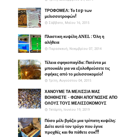
ΤΡΟΦΟΜΕΛ: Το top των
μελισσοτροφών!
Σάββατο, Μαΐου 16, 2015
Πλαστικη κυψέλη ANEL : Όλη η
αλήθεια
Παρασκευή, Νοεμβρίου 07, 2014
Τέλεια σφηκοπαγίδα: Πατέντα με
μπουκάλι για να εξολοθρεύσετε τις
σφήκες από το μελισσοκομείο!
Τρίτη, Αυγούστου 04, 2015
ΧΑΝΟΥΜΕ ΤΑ ΜΕΛΙΣΣΙΑ ΜΑΣ
ΒΟΗΘΗΣΤΕ - ΦΩΝΗ ΑΠΟΓΝΩΣΗΣ ΑΠΟ
ΟΛΟΥΣ ΤΟΥΣ ΜΕΛΙΣΣΟΚΟΜΟΥΣ
Τετάρτη, Ιουνίου 19, 2019
Πόσο μέλι βγάζει μια τρίπατη κυψέλη:
Δείτε αυτό τον τρύγο που έγινε
προχθές και θα πάθετε σοκ!!!