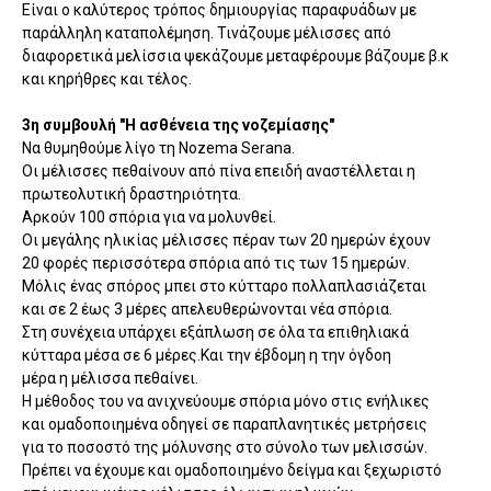
Είναι ο καλύτερος τρόπος δημιουργίας παραφυάδων με
παράλληλη καταπολέμηση. Τινάζουμε μέλισσες από
διαφορετικά μελίσσια ψεκάζουμε μεταφέρουμε βάζουμε β.κ
και κηρήθρες και τέλος.
3η συμβουλή "Η ασθένεια της νοζεμίασης"
Να θυμηθούμε λίγο τη Nozema Serana.
Οι μέλισσες πεθαίνουν από πίνα επειδή αναστέλλεται η
πρωτεολυτική δραστηριότητα.
Αρκούν 100 σπόρια για να μολυνθεί.
Οι μεγάλης ηλικίας μέλισσες πέραν των 20 ημερών έχουν
20 φορές περισσότερα σπόρια από τις των 15 ημερών.
Μόλις ένας σπόρος μπει στο κύτταρο πολλαπλασιάζεται
και σε 2 έως 3 μέρες απελευθερώνονται νέα σπόρια.
Στη συνέχεια υπάρχει εξάπλωση σε όλα τα επιθηλιακά
κύτταρα μέσα σε 6 μέρες.Και την έβδομη η την όγδοη
μέρα η μέλισσα πεθαίνει.
Η μέθοδος του να ανιχνεύουμε σπόρια μόνο στις ενήλικες
και ομαδοποιημένα οδηγεί σε παραπλανητικές μετρήσεις
για το ποσοστό της μόλυνσης στο σύνολο των μελισσών.
Πρέπει να έχουμε και ομαδοποιημένο δείγμα και ξεχωριστό