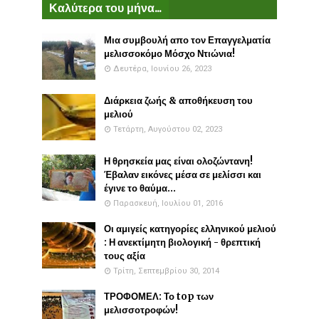
Καλύτερα του μήνα...
Μια συμβουλή απο τον Επαγγελματία
μελισσοκόμο Μόσχο Ντιώνια!
Δευτέρα, Ιουνίου 26, 2023
Διάρκεια ζωής & αποθήκευση του
μελιού
Τετάρτη, Αυγούστου 02, 2023
Η θρησκεία μας είναι ολοζώντανη!
Έβαλαν εικόνες μέσα σε μελίσσι και
έγινε το θαύμα...
Παρασκευή, Ιουλίου 01, 2016
Οι αμιγείς κατηγορίες ελληνικού μελιού
: Η ανεκτίμητη βιολογική - θρεπτική
τους αξία
Τρίτη, Σεπτεμβρίου 30, 2014
ΤΡΟΦΟΜΕΛ: Το top των
μελισσοτροφών!