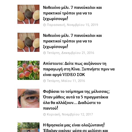
Νοθευένο μέλι. 7 πανεύκολοι και
πρακτικοί τρόποι για να το
ξεχωρίσουμε!
Παρασκευή, Νοεμβρίου 15, 2019
Νοθευένο μέλι. 7 πανεύκολοι και
πρακτικοί τρόποι για να το
ξεχωρίσουμε!
Τετάρτη, Δεκεμβρίου 21, 2016
Απίστευτο: Δείτε πως αυξάνουν τη
παραγωγή στη Κίνα. Ξυπνήστε πριν να
είναι αργά VIDEO ΣΟΚ
Τετάρτη, Μαΐου 11, 2016
Φοβάσαι το τσίμπημα της μέλισσας;
Όταν μάθεις αυτά τα 5 πραγματάκια
όλα θα αλλάξουν... Διαδώστε το
παντού!
Κυριακή, Νοεμβρίου 12, 2017
Η θρησκεία μας είναι ολοζώντανη!
Έβαλαν εικόνες μέσα σε μελίσσι και