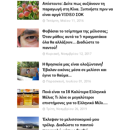
Απίστευτο: Δείτε πως αυξάνουν τη
παραγωγή στη Κίνα. Ξυπνήστε πριν να
είναι αργά VIDEO ΣΟΚ
Τετάρτη, Μαΐου 11, 2016
Φοβάσαι το τσίμπημα της μέλισσας;
Όταν μάθεις αυτά τα 5 πραγματάκια
όλα θα αλλάξουν... Διαδώστε το
παντού!
Κυριακή, Νοεμβρίου 12, 2017
Η θρησκεία μας είναι ολοζώντανη!
Έβαλαν εικόνες μέσα σε μελίσσι και
έγινε το θαύμα...
Παρασκευή, Ιουλίου 01, 2016
Ποιά είναι τα 18 Καλύτερα Ελληνικά
Μέλια; Τι λένε οι μεγαλύτεροι
επιστήμονες για το Ελληνικό Μέλι....
Τρίτη, Νοεμβρίου 26, 2019
Έκλεψαν το μελισσοκομικό μου
τρέλερ. Διαδώστε το παντού