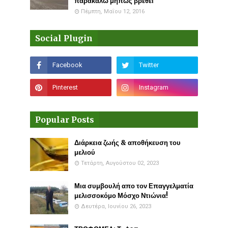
παρακαλώ μήπως βρεθεί
Πέμπτη, Μαΐου 12, 2016
Social Plugin
Popular Posts
Διάρκεια ζωής & αποθήκευση του
μελιού
Τετάρτη, Αυγούστου 02, 2023
Μια συμβουλή απο τον Επαγγελματία
μελισσοκόμο Μόσχο Ντιώνια!
Δευτέρα, Ιουνίου 26, 2023