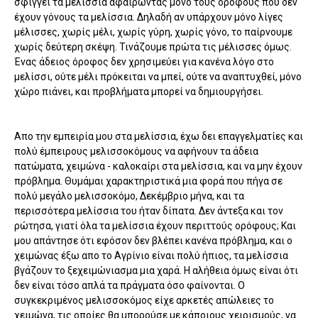
σφίγγει τα μελίσσια αφαιρώντας μόνο τους ορόφους που δεν
έχουν γόνους τα μελίσσια. Δηλαδή αν υπάρχουν μόνο λίγες
μέλισσες, χωρίς μέλι, χωρίς γύρη, χωρίς γόνο, το παίρνουμε
χωρίς δεύτερη σκέψη. Τινάζουμε πρώτα τις μέλισσες όμως.
Ένας άδειος όροφος δεν χρησιμεύει για κανένα λόγο στο
μελίσσι, ούτε μέλι πρόκειται να μπεί, ούτε να αναπτυχθεί, μόνο
χώρο πιάνει, και προβλήματα μπορεί να δημιουργήσει.
Απο την εμπειρία μου στα μελίσσια, έχω δει επαγγελματίες και
πολύ έμπειρους μελισσοκόμους να αφήνουν τα άδεια
πατώματα, χειμώνα - καλοκαίρι στα μελίσσια, και να μην έχουν
πρόβλημα. Θυμάμαι χαρακτηριστικά μια φορά που πήγα σε
πολύ μεγάλο μελισσοκόμο, Δεκέμβριο μήνα, και τα
περισσότερα μελίσσια του ήταν δίπατα. Δεν άντεξα και τον
ρώτησα, γιατί όλα τα μελίσσια έχουν περιττούς ορόφους; Και
μου απάντησε ότι εφόσον δεν βλέπει κανένα πρόβλημα, και ο
χειμώνας έξω απο το Αγρίνιο είναι πολύ ήπιος, τα μελίσσια
βγάζουν το ξεχειμώνιασμα μια χαρά. Η αλήθεια όμως είναι ότι
δεν είναι τόσο απλά τα πράγματα όσο φαίνονται. Ο
συγκεκριμένος μελισσοκόμος είχε αρκετές απώλειες το
χειμώνα, τις οποίες θα μπορούσε με κάποιους χειρισμούς, να