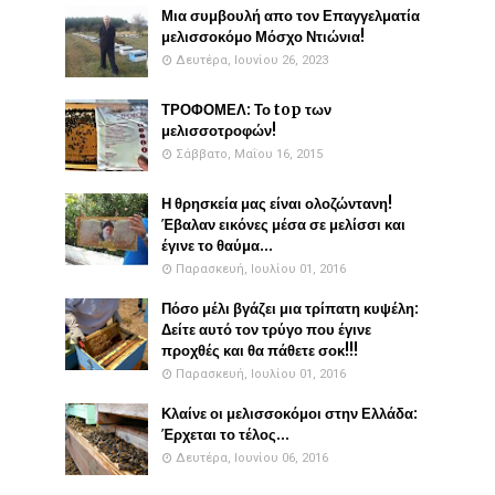
Μια συμβουλή απο τον Επαγγελματία
μελισσοκόμο Μόσχο Ντιώνια!
Δευτέρα, Ιουνίου 26, 2023
ΤΡΟΦΟΜΕΛ: Το top των
μελισσοτροφών!
Σάββατο, Μαΐου 16, 2015
Η θρησκεία μας είναι ολοζώντανη!
Έβαλαν εικόνες μέσα σε μελίσσι και
έγινε το θαύμα...
Παρασκευή, Ιουλίου 01, 2016
Πόσο μέλι βγάζει μια τρίπατη κυψέλη:
Δείτε αυτό τον τρύγο που έγινε
προχθές και θα πάθετε σοκ!!!
Παρασκευή, Ιουλίου 01, 2016
Κλαίνε οι μελισσοκόμοι στην Ελλάδα:
Έρχεται το τέλος...
Δευτέρα, Ιουνίου 06, 2016