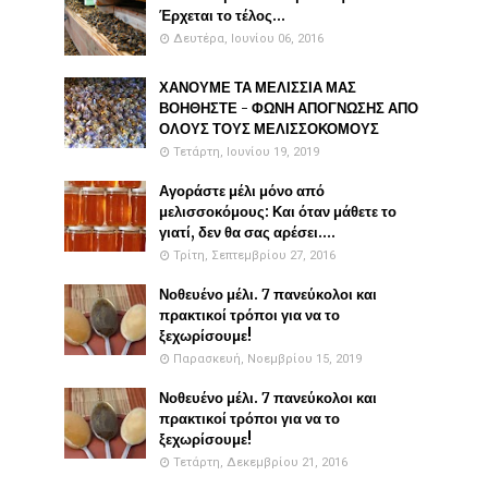
Έρχεται το τέλος...
Δευτέρα, Ιουνίου 06, 2016
ΧΑΝΟΥΜΕ ΤΑ ΜΕΛΙΣΣΙΑ ΜΑΣ
ΒΟΗΘΗΣΤΕ - ΦΩΝΗ ΑΠΟΓΝΩΣΗΣ ΑΠΟ
ΟΛΟΥΣ ΤΟΥΣ ΜΕΛΙΣΣΟΚΟΜΟΥΣ
Τετάρτη, Ιουνίου 19, 2019
Αγοράστε μέλι μόνο από
μελισσοκόμους: Και όταν μάθετε το
γιατί, δεν θα σας αρέσει....
Τρίτη, Σεπτεμβρίου 27, 2016
Νοθευένο μέλι. 7 πανεύκολοι και
πρακτικοί τρόποι για να το
ξεχωρίσουμε!
Παρασκευή, Νοεμβρίου 15, 2019
Νοθευένο μέλι. 7 πανεύκολοι και
πρακτικοί τρόποι για να το
ξεχωρίσουμε!
Τετάρτη, Δεκεμβρίου 21, 2016