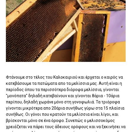
Φτάνουμε στο τέλος του Καλοκαιριού και έρχεται ο καιρός να
κατεβάσουμε τα πατώματα απο τα μελίσσια μας. Αυτή είναι η
περίοδος όπου τα περισσότερα διόροφα μελίσσια, γίνονται
"μονόπατα" δηλαδή κατεβαίνουν και γίνονται 8άρια - 10άρια
περίπου, δηλαδή χωράνε μόνο στη γονοφωλιά. Τα τριόροφα
γίνονται μικρότερα απο 20άρια συνήθως γύρω στα 15 πλαίσια
συνήθως. Οι γόνοι που κρατούν τα μελίσσια είναι λίγοι, και
βρίσκονται μόνο σε ένα όροφο. Συνεπώς ο μελισσοκόμος
χρειάζεται να πάρει τους άδειους ορόφους και να ξεκινήσει να