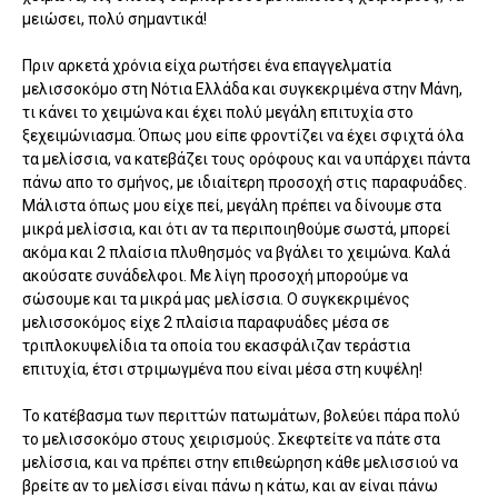
μειώσει, πολύ σημαντικά!
Πριν αρκετά χρόνια είχα ρωτήσει ένα επαγγελματία
μελισσοκόμο στη Νότια Ελλάδα και συγκεκριμένα στην Μάνη,
τι κάνει το χειμώνα και έχει πολύ μεγάλη επιτυχία στο
ξεχειμώνιασμα. Όπως μου είπε φροντίζει να έχει σφιχτά όλα
τα μελίσσια, να κατεβάζει τους ορόφους και να υπάρχει πάντα
πάνω απο το σμήνος, με ιδιαίτερη προσοχή στις παραφυάδες.
Μάλιστα όπως μου είχε πεί, μεγάλη πρέπει να δίνουμε στα
μικρά μελίσσια, και ότι αν τα περιποιηθούμε σωστά, μπορεί
ακόμα και 2 πλαίσια πλυθησμός να βγάλει το χειμώνα. Καλά
ακούσατε συνάδελφοι. Με λίγη προσοχή μπορούμε να
σώσουμε και τα μικρά μας μελίσσια. Ο συγκεκριμένος
μελισσοκόμος είχε 2 πλαίσια παραφυάδες μέσα σε
τριπλοκυψελίδια τα οποία του εκασφάλιζαν τεράστια
επιτυχία, έτσι στριμωγμένα που είναι μέσα στη κυψέλη!
Το κατέβασμα των περιττών πατωμάτων, βολεύει πάρα πολύ
το μελισσοκόμο στους χειρισμούς. Σκεφτείτε να πάτε στα
μελίσσια, και να πρέπει στην επιθεώρηση κάθε μελισσιού να
βρείτε αν το μελίσσι είναι πάνω η κάτω, και αν είναι πάνω