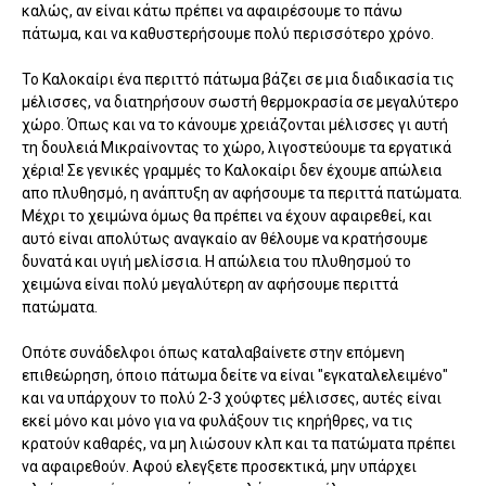
καλώς, αν είναι κάτω πρέπει να αφαιρέσουμε το πάνω
πάτωμα, και να καθυστερήσουμε πολύ περισσότερο χρόνο.
Το Καλοκαίρι ένα περιττό πάτωμα βάζει σε μια διαδικασία τις
μέλισσες, να διατηρήσουν σωστή θερμοκρασία σε μεγαλύτερο
χώρο. Όπως και να το κάνουμε χρειάζονται μέλισσες γι αυτή
τη δουλειά Μικραίνοντας το χώρο, λιγοστεύουμε τα εργατικά
χέρια! Σε γενικές γραμμές το Καλοκαίρι δεν έχουμε απώλεια
απο πλυθησμό, η ανάπτυξη αν αφήσουμε τα περιττά πατώματα.
Μέχρι το χειμώνα όμως θα πρέπει να έχουν αφαιρεθεί, και
αυτό είναι απολύτως αναγκαίο αν θέλουμε να κρατήσουμε
δυνατά και υγιή μελίσσια. Η απώλεια του πλυθησμού το
χειμώνα είναι πολύ μεγαλύτερη αν αφήσουμε περιττά
πατώματα.
Οπότε συνάδελφοι όπως καταλαβαίνετε στην επόμενη
επιθεώρηση, όποιο πάτωμα δείτε να είναι "εγκαταλελειμένο"
και να υπάρχουν το πολύ 2-3 χούφτες μέλισσες, αυτές είναι
εκεί μόνο και μόνο για να φυλάξουν τις κηρήθρες, να τις
κρατούν καθαρές, να μη λιώσουν κλπ και τα πατώματα πρέπει
να αφαιρεθούν. Αφού ελεγξετε προσεκτικά, μην υπάρχει