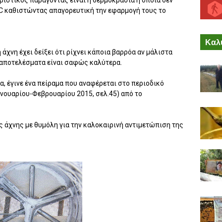
ριστικός παράγοντας είναι η θερμοκρασία η οποία δεν
 C καθιστώντας απαγορευτική την εφαρμογή τους το
Καλύ
άχνη έχει δείξει ότι ρίχνει κάποια βαρρόα αν μάλιστα
 αποτελέσματα είναι σαφώς καλύτερα.
, έγινε ένα πείραμα που αναφέρεται στο περιοδικό
νουαρίου-Φεβρουαρίου 2015, σελ.45) από το
ς άχνης με θυμόλη για την καλοκαιρινή αντιμετώπιση της