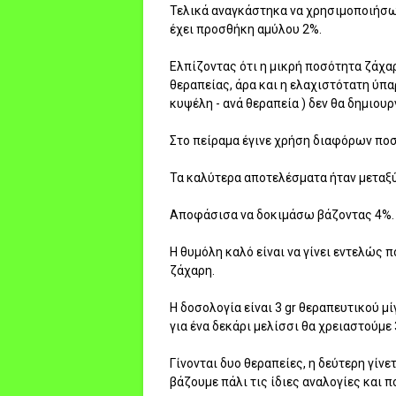
Τελικά αναγκάστηκα να χρησιμοποιήσω
έχει προσθήκη αμύλου 2%.
Ελπίζοντας ότι η μικρή ποσότητα ζάχαρ
θεραπείας, άρα και η ελαχιστότατη ύπα
κυψέλη - ανά θεραπεία ) δεν θα δημιου
Στο πείραμα έγινε χρήση διαφόρων πο
Τα καλύτερα αποτελέσματα ήταν μεταξύ
Αποφάσισα να δοκιμάσω βάζοντας 4%.
Η θυμόλη καλό είναι να γίνει εντελώς π
ζάχαρη.
Η δοσολογία είναι 3 gr θεραπευτικού μ
για ένα δεκάρι μελίσσι θα χρειαστούμε 
Γίνονται δυο θεραπείες, η δεύτερη γίν
βάζουμε πάλι τις ίδιες αναλογίες και 