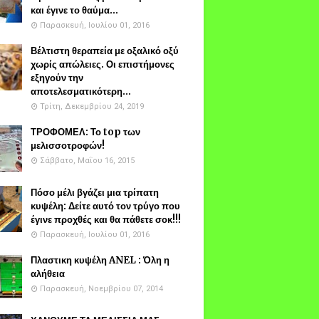
και έγινε το θαύμα...
Παρασκευή, Ιουλίου 01, 2016
Βέλτιστη θεραπεία με οξαλικό οξύ
χωρίς απώλειες. Οι επιστήμονες
εξηγούν την
αποτελεσματικότερη...
Τρίτη, Δεκεμβρίου 24, 2019
ΤΡΟΦΟΜΕΛ: Το top των
μελισσοτροφών!
Σάββατο, Μαΐου 16, 2015
Πόσο μέλι βγάζει μια τρίπατη
κυψέλη: Δείτε αυτό τον τρύγο που
έγινε προχθές και θα πάθετε σοκ!!!
Παρασκευή, Ιουλίου 01, 2016
Πλαστικη κυψέλη ANEL : Όλη η
αλήθεια
Παρασκευή, Νοεμβρίου 07, 2014