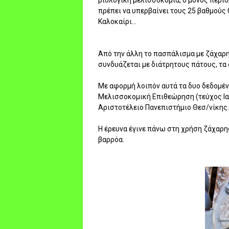
βιολογική μελισσοκομία, ο μόνος περιο
πρέπει να υπερβαίνει τους 25 βαθμούς
Καλοκαίρι...
Από την άλλη το πασπάλισμα με ζάχαρη 
συνδυάζεται με διάτρητους πάτους, τα
Με αφορμή λοιπόν αυτά τα δυο δεδομένα
Μελισσοκομική Επιθεώρηση (τεύχος Ια
Αριστοτέλειο Πανεπιστήμιο Θεσ/νίκης.
Η έρευνα έγινε πάνω στη χρήση ζάχαρη
βαρρόα.