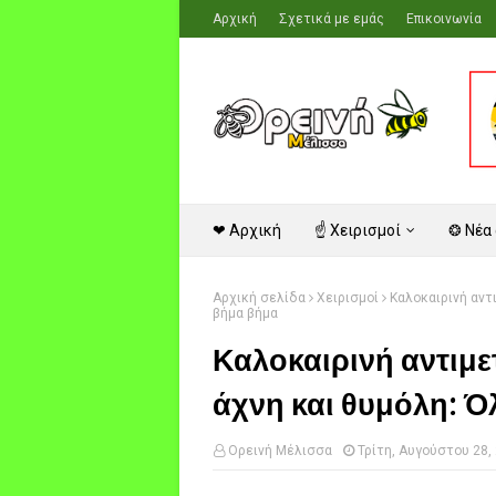
Αρχική
Σχετικά με εμάς
Επικοινωνία
❤ Αρχική
☝ Χειρισμοί
❂ Νέα
Αρχική σελίδα
Χειρισμοί
Καλοκαιρινή αντ
βήμα βήμα
Καλοκαιρινή αντιμ
άχνη και θυμόλη: Ό
Ορεινή Μέλισσα
Τρίτη, Αυγούστου 28,