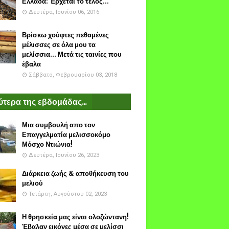
Ελλάδα: Έρχεται το τέλος...
Δευτέρα, Ιουνίου 06, 2016
Βρίσκω χούφτες πεθαμένες
μέλισσες σε όλα μου τα
μελίσσια... Μετά τις ταινίες που
έβαλα
Σάββατο, Φεβρουαρίου 03, 2018
τερα της εβδομάδας...
Μια συμβουλή απο τον
Επαγγελματία μελισσοκόμο
Μόσχο Ντιώνια!
Δευτέρα, Ιουνίου 26, 2023
Διάρκεια ζωής & αποθήκευση του
μελιού
Τετάρτη, Αυγούστου 02, 2023
Η θρησκεία μας είναι ολοζώντανη!
Έβαλαν εικόνες μέσα σε μελίσσι