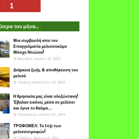
1
τερα του μήνα...
Μια συμβουλή απο τον
Επαγγελματία μελισσοκόμο
Μόσχο Ντιώνια!
Δευτέρα, Ιουνίου 26, 2023
Διάρκεια ζωής & αποθήκευση του
μελιού
Τετάρτη, Αυγούστου 02, 2023
Η θρησκεία μας είναι ολοζώντανη!
Έβαλαν εικόνες μέσα σε μελίσσι
και έγινε το θαύμα...
Παρασκευή, Ιουλίου 01, 2016
ΤΡΟΦΟΜΕΛ: Το top των
μελισσοτροφών!
Σάββατο, Μαΐου 16, 2015