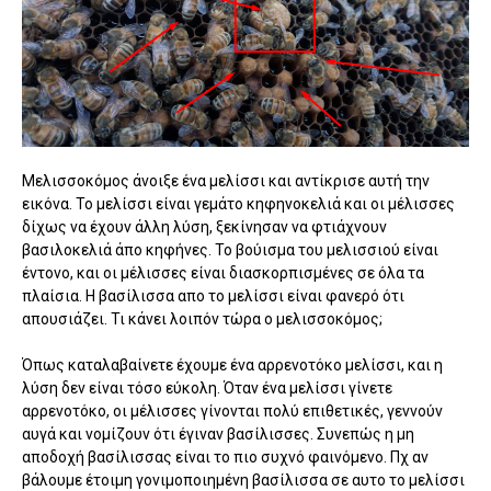
Μελισσοκόμος άνοιξε ένα μελίσσι και αντίκρισε αυτή την
εικόνα. Το μελίσσι είναι γεμάτο κηφηνοκελιά και οι μέλισσες
δίχως να έχουν άλλη λύση, ξεκίνησαν να φτιάχνουν
βασιλοκελιά άπο κηφήνες. Το βούισμα του μελισσιού είναι
έντονο, και οι μέλισσες είναι διασκορπισμένες σε όλα τα
πλαίσια. Η βασίλισσα απο το μελίσσι είναι φανερό ότι
απουσιάζει. Τι κάνει λοιπόν τώρα ο μελισσοκόμος;
Όπως καταλαβαίνετε έχουμε ένα αρρενοτόκο μελίσσι, και η
λύση δεν είναι τόσο εύκολη. Όταν ένα μελίσσι γίνετε
αρρενοτόκο, οι μέλισσες γίνονται πολύ επιθετικές, γεννούν
αυγά και νομίζουν ότι έγιναν βασίλισσες. Συνεπώς η μη
αποδοχή βασίλισσας είναι το πιο συχνό φαινόμενο. Πχ αν
βάλουμε έτοιμη γονιμοποιημένη βασίλισσα σε αυτο το μελίσσι