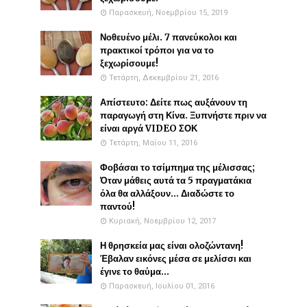
Παρασκευή, Νοεμβρίου 15, 2019
Νοθευένο μέλι. 7 πανεύκολοι και
πρακτικοί τρόποι για να το
ξεχωρίσουμε!
Τετάρτη, Δεκεμβρίου 21, 2016
Απίστευτο: Δείτε πως αυξάνουν τη
παραγωγή στη Κίνα. Ξυπνήστε πριν να
είναι αργά VIDEO ΣΟΚ
Τετάρτη, Μαΐου 11, 2016
Φοβάσαι το τσίμπημα της μέλισσας;
Όταν μάθεις αυτά τα 5 πραγματάκια
όλα θα αλλάξουν... Διαδώστε το
παντού!
Κυριακή, Νοεμβρίου 12, 2017
Η θρησκεία μας είναι ολοζώντανη!
Έβαλαν εικόνες μέσα σε μελίσσι και
έγινε το θαύμα...
Παρασκευή, Ιουλίου 01, 2016