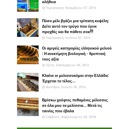
αλήθεια
Παρασκευή, Νοεμβρίου 07, 2014
Πόσο μέλι βγάζει μια τρίπατη κυψέλη:
Δείτε αυτό τον τρύγο που έγινε
προχθές και θα πάθετε σοκ!!!
Παρασκευή, Ιουλίου 01, 2016
Οι αμιγείς κατηγορίες ελληνικού μελιού
: Η ανεκτίμητη βιολογική - θρεπτική
τους αξία
Τρίτη, Σεπτεμβρίου 30, 2014
Κλαίνε οι μελισσοκόμοι στην Ελλάδα:
Έρχεται το τέλος...
Δευτέρα, Ιουνίου 06, 2016
Βρίσκω χούφτες πεθαμένες μέλισσες
σε όλα μου τα μελίσσια... Μετά τις
ταινίες που έβαλα
Σάββατο, Φεβρουαρίου 03, 2018