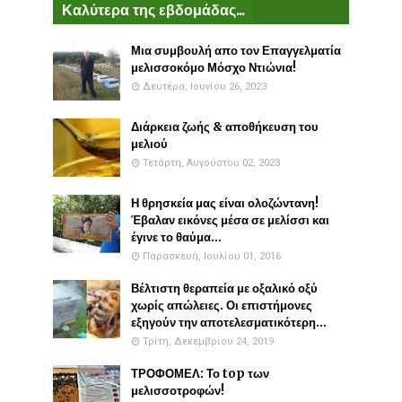
Καλύτερα της εβδομάδας...
Μια συμβουλή απο τον Επαγγελματία
μελισσοκόμο Μόσχο Ντιώνια!
Δευτέρα, Ιουνίου 26, 2023
Διάρκεια ζωής & αποθήκευση του
μελιού
Τετάρτη, Αυγούστου 02, 2023
Η θρησκεία μας είναι ολοζώντανη!
Έβαλαν εικόνες μέσα σε μελίσσι και
έγινε το θαύμα...
Παρασκευή, Ιουλίου 01, 2016
Βέλτιστη θεραπεία με οξαλικό οξύ
χωρίς απώλειες. Οι επιστήμονες
εξηγούν την αποτελεσματικότερη...
Τρίτη, Δεκεμβρίου 24, 2019
ΤΡΟΦΟΜΕΛ: Το top των
μελισσοτροφών!