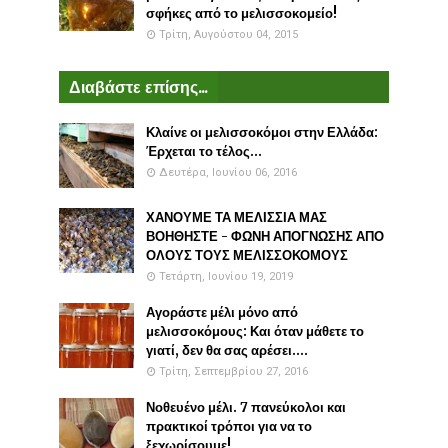
σφήκες από το μελισσοκομείο!
Τρίτη, Αυγούστου 04, 2015
Διαβάστε επίσης...
Κλαίνε οι μελισσοκόμοι στην Ελλάδα:
Έρχεται το τέλος...
Δευτέρα, Ιουνίου 06, 2016
ΧΑΝΟΥΜΕ ΤΑ ΜΕΛΙΣΣΙΑ ΜΑΣ
ΒΟΗΘΗΣΤΕ - ΦΩΝΗ ΑΠΟΓΝΩΣΗΣ ΑΠΟ
ΟΛΟΥΣ ΤΟΥΣ ΜΕΛΙΣΣΟΚΟΜΟΥΣ
Τετάρτη, Ιουνίου 19, 2019
Αγοράστε μέλι μόνο από
μελισσοκόμους: Και όταν μάθετε το
γιατί, δεν θα σας αρέσει....
Τρίτη, Σεπτεμβρίου 27, 2016
Νοθευένο μέλι. 7 πανεύκολοι και
πρακτικοί τρόποι για να το
ξεχωρίσουμε!