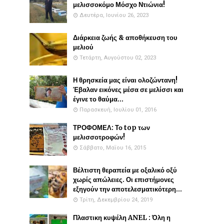
μελισσοκόμο Μόσχο Ντιώνια!
Δευτέρα, Ιουνίου 26, 2023
Διάρκεια ζωής & αποθήκευση του
μελιού
Τετάρτη, Αυγούστου 02, 2023
Η θρησκεία μας είναι ολοζώντανη!
Έβαλαν εικόνες μέσα σε μελίσσι και
έγινε το θαύμα...
Παρασκευή, Ιουλίου 01, 2016
ΤΡΟΦΟΜΕΛ: Το top των
μελισσοτροφών!
Σάββατο, Μαΐου 16, 2015
Βέλτιστη θεραπεία με οξαλικό οξύ
χωρίς απώλειες. Οι επιστήμονες
εξηγούν την αποτελεσματικότερη...
Τρίτη, Δεκεμβρίου 24, 2019
Πλαστικη κυψέλη ANEL : Όλη η