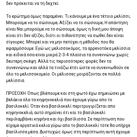
δεν πρόκειται να τη δεχτεί.
Το ερώτημα όμως παραμένει. Τι κάνουμε με ένα τέτοιο μελίσσι;
Μπορούμε να το σώσουμε; Αξίζει να το σώσουμε; Η απάντηση
είναι Ναι μπορούμε να το σώσουμε, όμως η δική μου άποψη
είναι ότι δεν αξίζει, διότι οι πιθανότητες να σωθεί δεν είναι
σίγουρες. Μπορεί και να μην πετύχει η μέθοδος που θα
εφαρμόσουμε. Εγώ ως μελισσοκόμος, τα αρρενοτόκα μελίσσια
και ειδικά όσα είναι μικρά 2-3-4 πλαίσια τα συνεννώνω χωρίς
δευτερη σκέψη. Αλλά τις περισσότερες φορές δεν τα
συνεννώνω καν αλλά τα τινάζω έτσι ώστε να συνεννωθούν σε
όλο το μελισσοκομείο. Οι μέλισσες μοιράζονται σε πολλά
μελίσσια.
ΠΡΟΣΟΧΗ. Όπως βλέπουμε και στη φωτό έχω σημειώσει με
βελάκια όλα τα κηφηνοκελιά που έχουμε γύρω απο το
βασιλοκελί. Όταν ένα βασιλοκελί περιτρυγιρίζεται απο
κηφηνοκελιά, αυτό σημαίνει ότι και το βασιλοκελί
περιλαμβάνει κηφήνα και όχι βασίλισσα. Σε περίπτωση που
είχαμε εργατικά κελια γύρω απο το βασιλοκελί τότε θα υπήρχε
βασίλισσα μέσα. Δυστυχώς όμως στη περίπτωση αυτή έχουμε