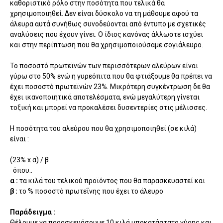
καθοριστικό ρόλο στην ποσότητα που τελικά θα
χρησιμοποιηθεί. Δεν είναι δύσκολο να τη μάθουμε αφού τα
άλευρα αυτά συνήθως συνοδεύονται από έντυπο με σχετικές
αναλύσεις που έχουν γίνει. Ο ίδιος κανόνας άλλωστε ισχύει
και στην περίπτωση που θα χρησιμοποιούσαμε σογιάλευρο.
Το ποσοστό πρωτεϊνών των περισσότερων αλεύρων είναι
γύρω στο 50% ενώ η γυρεόπιτα που θα φτιάξουμε θα πρέπει να
έχει ποσοστό πρωτεϊνών 23%. Μικρότερη συγκέντρωση δε θα
έχει ικανοποιητικά αποτελέσματα, ενώ μεγαλύτερη γίνεται
τοξική και μπορεί να προκαλέσει δυσεντερίες στις μέλισσες.
Η ποσότητα του αλεύρου που θα χρησιμοποιηθεί (σε κιλά)
είναι :
(23% x α) / β
όπου..
α :
τα κιλά του τελικού προϊόντος που θα παρασκευαστεί και
β :
το % ποσοστό πρωτεΐνης που έχει το άλευρο
Παράδειγμα :
Θέλουμε να παρασκευάσουμε 10 κιλά υποκατάστατο γύρης και