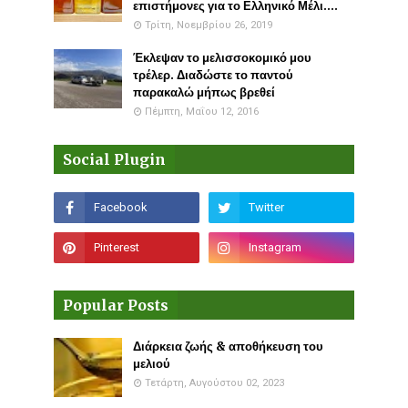
επιστήμονες για το Ελληνικό Μέλι....
Τρίτη, Νοεμβρίου 26, 2019
Έκλεψαν το μελισσοκομικό μου
τρέλερ. Διαδώστε το παντού
παρακαλώ μήπως βρεθεί
Πέμπτη, Μαΐου 12, 2016
Social Plugin
Popular Posts
Διάρκεια ζωής & αποθήκευση του
μελιού
Τετάρτη, Αυγούστου 02, 2023