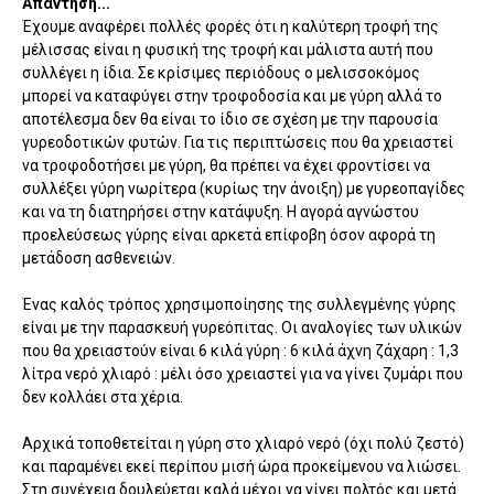
Απάντηση...
Έχουμε αναφέρει πολλές φορές ότι η καλύτερη τροφή της
μέλισσας είναι η φυσική της τροφή και μάλιστα αυτή που
συλλέγει η ίδια. Σε κρίσιμες περιόδους ο μελισσοκόμος
μπορεί να καταφύγει στην τροφοδοσία και με γύρη αλλά το
αποτέλεσμα δεν θα είναι το ίδιο σε σχέση με την παρουσία
γυρεοδοτικών φυτών. Για τις περιπτώσεις που θα χρειαστεί
να τροφοδοτήσει με γύρη, θα πρέπει να έχει φροντίσει να
συλλέξει γύρη νωρίτερα (κυρίως την άνοιξη) με γυρεοπαγίδες
και να τη διατηρήσει στην κατάψυξη. Η αγορά αγνώστου
προελεύσεως γύρης είναι αρκετά επίφοβη όσον αφορά τη
μετάδοση ασθενειών.
Ένας καλός τρόπος χρησιμοποίησης της συλλεγμένης γύρης
είναι με την παρασκευή γυρεόπιτας. Οι αναλογίες των υλικών
που θα χρειαστούν είναι 6 κιλά γύρη : 6 κιλά άχνη ζάχαρη : 1,3
λίτρα νερό χλιαρό : μέλι όσο χρειαστεί για να γίνει ζυμάρι που
δεν κολλάει στα χέρια.
Αρχικά τοποθετείται η γύρη στο χλιαρό νερό (όχι πολύ ζεστό)
και παραμένει εκεί περίπου μισή ώρα προκείμενου να λιώσει.
Στη συνέχεια δουλεύεται καλά μέχρι να γίνει πολτός και μετά