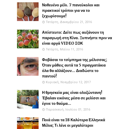
Νοθευένο μέλι. 7 πανεύκολοι και
πρακτικοί τρόποι για να το
ξεχωρίσουμε!
Τετάρτη, Δεκεμβρίου 21, 2016
Απίστευτο: Δείτε πως αυξάνουν τη
παραγωγή στη Κίνα. Ξυπνήστε πριν να
είναι αργά VIDEO ΣΟΚ
Τετάρτη, Μαΐου 11, 2016
Φοβάσαι το τσίμπημα της μέλισσας;
Όταν μάθεις αυτά τα 5 πραγματάκια
όλα θα αλλάξουν... Διαδώστε το
παντού!
Κυριακή, Νοεμβρίου 12, 2017
Η θρησκεία μας είναι ολοζώντανη!
Έβαλαν εικόνες μέσα σε μελίσσι και
έγινε το θαύμα...
Παρασκευή, Ιουλίου 01, 2016
Ποιά είναι τα 18 Καλύτερα Ελληνικά
Μέλια; Τι λένε οι μεγαλύτεροι