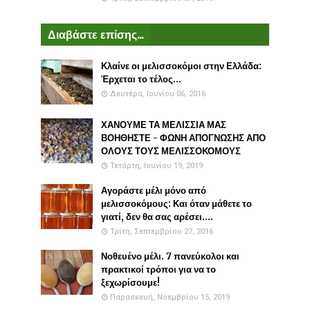
Διαβάστε επίσης...
Κλαίνε οι μελισσοκόμοι στην Ελλάδα:
Έρχεται το τέλος...
Δευτέρα, Ιουνίου 06, 2016
ΧΑΝΟΥΜΕ ΤΑ ΜΕΛΙΣΣΙΑ ΜΑΣ
ΒΟΗΘΗΣΤΕ - ΦΩΝΗ ΑΠΟΓΝΩΣΗΣ ΑΠΟ
ΟΛΟΥΣ ΤΟΥΣ ΜΕΛΙΣΣΟΚΟΜΟΥΣ
Τετάρτη, Ιουνίου 19, 2019
Αγοράστε μέλι μόνο από
μελισσοκόμους: Και όταν μάθετε το
γιατί, δεν θα σας αρέσει....
Τρίτη, Σεπτεμβρίου 27, 2016
Νοθευένο μέλι. 7 πανεύκολοι και
πρακτικοί τρόποι για να το
ξεχωρίσουμε!
Παρασκευή, Νοεμβρίου 15, 2019