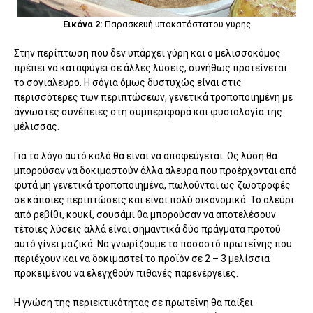
Εικόνα 2:
Παρασκευή υποκατάστατου γύρης
Στην περίπτωση που δεν υπάρχει γύρη και ο μελισσοκόμος
πρέπει να καταφύγει σε άλλες λύσεις, συνήθως προτείνεται
το σογιάλευρο. Η σόγια όμως δυστυχώς είναι στις
περισσότερες των περιπτώσεων, γενετικά τροποποιημένη με
άγνωστες συνέπειες στη συμπεριφορά και φυσιολογία της
μέλισσας.
Για το λόγο αυτό καλό θα είναι να αποφεύγεται. Ως λύση θα
μπορούσαν να δοκιμαστούν άλλα άλευρα που προέρχονται από
φυτά μη γενετικά τροποποιημένα, πωλούνται ως ζωοτροφές
σε κάποιες περιπτώσεις και είναι πολύ οικονομικά. Το αλεύρι
από ρεβίθι, κουκί, σουσάμι θα μπορούσαν να αποτελέσουν
τέτοιες λύσεις αλλά είναι σημαντικά δύο πράγματα προτού
αυτό γίνει μαζικά. Να γνωρίζουμε το ποσοστό πρωτεΐνης που
περιέχουν και να δοκιμαστεί το προϊόν σε 2 – 3 μελίσσια
προκειμένου να ελεγχθούν πιθανές παρενέργειες.
Η γνώση της περιεκτικότητας σε πρωτεΐνη θα παίξει