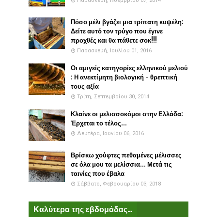
Παρασκευή, Νοεμβρίου 07, 2014
Πόσο μέλι βγάζει μια τρίπατη κυψέλη:
Δείτε αυτό τον τρύγο που έγινε
προχθές και θα πάθετε σοκ!!!
Παρασκευή, Ιουλίου 01, 2016
Οι αμιγείς κατηγορίες ελληνικού μελιού
: Η ανεκτίμητη βιολογική - θρεπτική
τους αξία
Τρίτη, Σεπτεμβρίου 30, 2014
Κλαίνε οι μελισσοκόμοι στην Ελλάδα:
Έρχεται το τέλος...
Δευτέρα, Ιουνίου 06, 2016
Βρίσκω χούφτες πεθαμένες μέλισσες
σε όλα μου τα μελίσσια... Μετά τις
ταινίες που έβαλα
Σάββατο, Φεβρουαρίου 03, 2018
Καλύτερα της εβδομάδας...