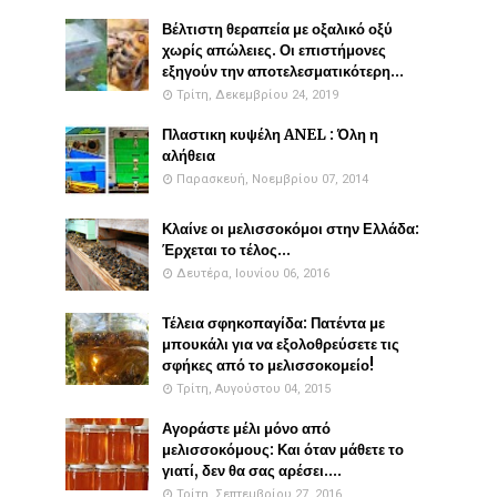
Βέλτιστη θεραπεία με οξαλικό οξύ
χωρίς απώλειες. Οι επιστήμονες
εξηγούν την αποτελεσματικότερη...
Τρίτη, Δεκεμβρίου 24, 2019
Πλαστικη κυψέλη ANEL : Όλη η
αλήθεια
Παρασκευή, Νοεμβρίου 07, 2014
Κλαίνε οι μελισσοκόμοι στην Ελλάδα:
Έρχεται το τέλος...
Δευτέρα, Ιουνίου 06, 2016
Τέλεια σφηκοπαγίδα: Πατέντα με
μπουκάλι για να εξολοθρεύσετε τις
σφήκες από το μελισσοκομείο!
Τρίτη, Αυγούστου 04, 2015
Αγοράστε μέλι μόνο από
μελισσοκόμους: Και όταν μάθετε το
γιατί, δεν θα σας αρέσει....
Τρίτη, Σεπτεμβρίου 27, 2016