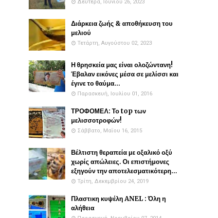
Δευτέρα, Ιουνίου 26, 2023
Διάρκεια ζωής & αποθήκευση του
μελιού
Τετάρτη, Αυγούστου 02, 2023
Η θρησκεία μας είναι ολοζώντανη!
Έβαλαν εικόνες μέσα σε μελίσσι και
έγινε το θαύμα...
Παρασκευή, Ιουλίου 01, 2016
ΤΡΟΦΟΜΕΛ: Το top των
μελισσοτροφών!
Σάββατο, Μαΐου 16, 2015
Βέλτιστη θεραπεία με οξαλικό οξύ
χωρίς απώλειες. Οι επιστήμονες
εξηγούν την αποτελεσματικότερη...
Τρίτη, Δεκεμβρίου 24, 2019
Πλαστικη κυψέλη ANEL : Όλη η
αλήθεια