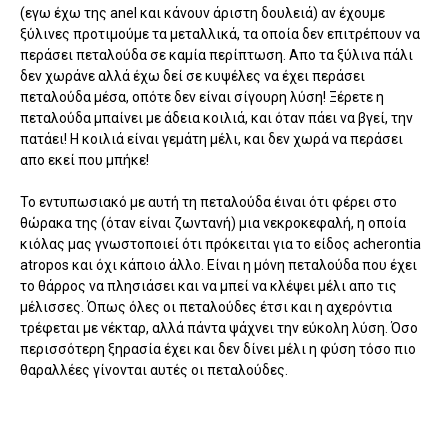
(εγω έχω της anel και κάνουν άριστη δουλειά) αν έχουμε
ξύλινες προτιμούμε τα μεταλλικά, τα οποία δεν επιτρέπουν να
περάσει πεταλούδα σε καμία περίπτωση. Απο τα ξύλινα πάλι
δεν χωράνε αλλά έχω δεί σε κυψέλες να έχει περάσει
πεταλούδα μέσα, οπότε δεν είναι σίγουρη λύση! Ξέρετε η
πεταλούδα μπαίνει με άδεια κοιλιά, και όταν πάει να βγεί, την
πατάει! Η κοιλιά είναι γεμάτη μέλι, και δεν χωρά να περάσει
απο εκεί που μπήκε!
Το εντυπωσιακό με αυτή τη πεταλούδα έιναι ότι φέρει στο
θώρακα της (όταν είναι ζωντανή) μια νεκροκεφαλή, η οποία
κιόλας μας γνωστοποιεί ότι πρόκειται για το είδος acherontia
atropos και όχι κάποιο άλλο. Είναι η μόνη πεταλούδα που έχει
το θάρρος να πλησιάσει και να μπεί να κλέψει μέλι απο τις
μέλισσες. Όπως όλες οι πεταλούδες έτσι και η αχερόντια
τρέφεται με νέκταρ, αλλά πάντα ψάχνει την εύκολη λύση. Όσο
περισσότερη ξηρασία έχει και δεν δίνει μέλι η φύση τόσο πιο
θαραλλέες γίνονται αυτές οι πεταλούδες.