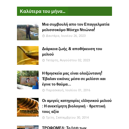
Καλύτερα του μήνα...
Μια συμβουλή απο τον Επαγγελματία
μελισσοκόμο Μόσχο Ντιώνια!
Δευτέρα, Ιουνίου 26, 2023
Διάρκεια ζωής & αποθήκευση του
μελιού
Τετάρτη, Αυγούστου 02, 2023
Η θρησκεία μας είναι ολοζώντανη!
Έβαλαν εικόνες μέσα σε μελίσσι και
έγινε το θαύμα...
Παρασκευή, Ιουλίου 01, 2016
Οι αμιγείς κατηγορίες ελληνικού μελιού
: Η ανεκτίμητη βιολογική - θρεπτική
τους αξία
Τρίτη, Σεπτεμβρίου 30, 2014
ΤΡΟΦΟΜΕΛ: Το top των