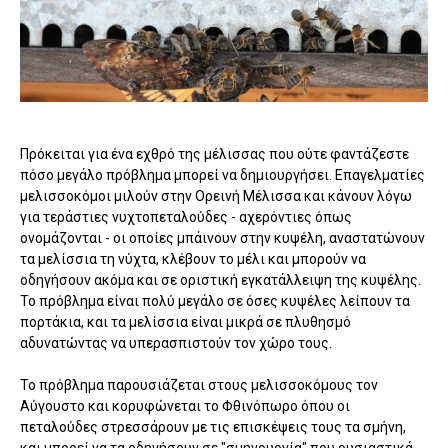
Πρόκειται για ένα εχθρό της μέλισσας που ούτε φαντάζεστε
πόσο μεγάλο πρόβλημα μπορεί να δημιουργήσει. Επαγελματίες
μελισσοκόμοι μιλούν στην Ορεινή Μέλισσα και κάνουν λόγω
για τεράστιες νυχτοπεταλούδες - αχερόντιες όπως
ονομάζονται - οι οποίες μπάινουν στην κυψέλη, αναστατώνουν
τα μελίσσια τη νύχτα, κλέβουν το μέλι και μπορούν να
οδηγήσουν ακόμα και σε οριστική εγκατάλλειψη της κυψέλης.
Το πρόβλημα είναι πολύ μεγάλο σε όσες κυψέλες λείπουν τα
πορτάκια, και τα μελίσσια είναι μικρά σε πλυθησμό
αδυνατώντας να υπερασπιστούν τον χώρο τους.
Το πρόβλημα παρουσιάζεται στους μελισσοκόμους τον
Αύγουστο και κορυφώνεται το Φθινόπωρο όπου οι
πεταλούδες στρεσσάρουν με τις επισκέψεις τους τα σμήνη,
και μπορεί να τα οδηγήσουν σε "σμηνουργία" που ουσιαστικά