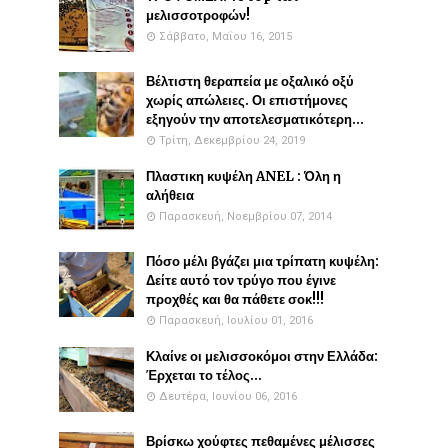
μελισσοτροφών!
Σάββατο, Μαΐου 16, 2015
Βέλτιστη θεραπεία με οξαλικό οξύ
χωρίς απώλειες. Οι επιστήμονες
εξηγούν την αποτελεσματικότερη...
Τρίτη, Δεκεμβρίου 24, 2019
Πλαστικη κυψέλη ANEL : Όλη η
αλήθεια
Παρασκευή, Νοεμβρίου 07, 2014
Πόσο μέλι βγάζει μια τρίπατη κυψέλη:
Δείτε αυτό τον τρύγο που έγινε
προχθές και θα πάθετε σοκ!!!
Παρασκευή, Ιουλίου 01, 2016
Κλαίνε οι μελισσοκόμοι στην Ελλάδα:
Έρχεται το τέλος...
Δευτέρα, Ιουνίου 06, 2016
Βρίσκω χούφτες πεθαμένες μέλισσες