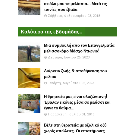
σε όλα μου τα μελίσσια... Μετά τις
ταινίες που έβαλα
Σάββατο, Φεβρουαρίου 03, 2018
Καλύτερα της εβδομάδας...
Μια συμβουλή απο τον Επαγγελματία
μελισσοκόμο Μόσχο Ντιώνια!
Δευτέρα, Ιουνίου 26, 2023
Διάρκεια ζωής & αποθήκευση του
μελιού
Τετάρτη, Αυγούστου 02, 2023
Η θρησκεία μας είναι ολοζώντανη!
Έβαλαν εικόνες μέσα σε μελίσσι και
έγινε το θαύμα...
Παρασκευή, Ιουλίου 01, 2016
Βέλτιστη θεραπεία με οξαλικό οξύ
χωρίς απώλειες. Οι επιστήμονες