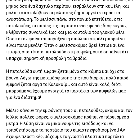
μήκος όσο ένα δάχτυλο περίπου, εισβάλλουν στη κυψέλη, και
μόλις το καταλάβουν οι μέλισσες δημιουργείτε τεράστια
αναστάτωση. Το μελίσσι πάνω στο πανικό επιτίθεται στις
πεταλούδες, οι οποίες τις περισσότερες φορές διαφεύγουν,
κλέβοντας συνολικά έως και μια κουταλιά του γλυκού μέλι.
Όσο και αν φαίνεται παράξενο η απώλεια σε μέλι μπορεί να
είναι πολύ μεγάλη! Όταν ο μελισσοκόμος βρεί έστω και ένα
πτώμα, απο τέτοια πεταλούδα στη κυψέλη, αυτό σημαίνει ότι
υπάρχει σημαντική προσβολή τα βράδια!
Η πεταλούδα αυτή εμφανίζεται μόνο στο κάμπο και όχι στο
βουνό. Λόγω της μεταμόρφωσης της που διαρκεί πολύ καιρό
εμφανίζεται αργά το Καλοκαίρι, και αυτό είναι καλό, διότι
μπορούμε να έχουμε ανοιχτά τα πορτάκια των κυψελών μας
για ένα διάστημα!
Μόλις κάνουν την εμφάνιση τους οι πεταλούδες, ακόμα και τον
Ιούλιο πολλές φορές, ο μελισσοκόμος πρέπει να πάρει άμεσα
μέτρα. Η λύση είναι να μικρίνουμε τις εισόδους και να
τοποθετήσουμε τα πορτάκια που είμαστε εφοδιασμένοι! Αν
έχουμε πλαστικές, βάζουμε τα γνωστά πλαστικά πορτάκια