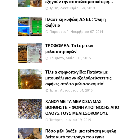
εξηγούν την αποτελεσματικότερη...
Τρίτη, Δεκεμβρίου 24, 2019
Πλαστικη κυψέλη ANEL : Όλη η
αλήθεια
Παρασκευή, Νοεμβρίου 07, 2014
ΤΡΟΦΟΜΕΛ: Το top των
μελισσοτροφών!
Σάββατο, Μαΐου 16, 2015
Τέλεια σφηκοπαγίδα: Πατέντα με
μπουκάλι για να εξολοθρεύσετε τις
σφήκες από το μελισσοκομείο!
Τρίτη, Αυγούστου 04, 2015
ΧΑΝΟΥΜΕ ΤΑ ΜΕΛΙΣΣΙΑ ΜΑΣ
ΒΟΗΘΗΣΤΕ - ΦΩΝΗ ΑΠΟΓΝΩΣΗΣ ΑΠΟ
ΟΛΟΥΣ ΤΟΥΣ ΜΕΛΙΣΣΟΚΟΜΟΥΣ
Τετάρτη, Ιουνίου 19, 2019
Πόσο μέλι βγάζει μια τρίπατη κυψέλη:
Δείτε αυτό τον τρύγο που έγινε