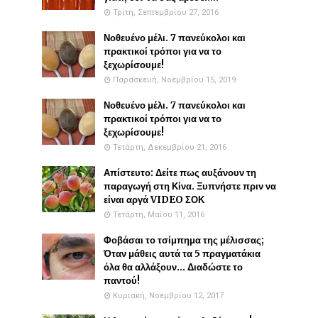
Τρίτη, Σεπτεμβρίου 27, 2016
Νοθευένο μέλι. 7 πανεύκολοι και
πρακτικοί τρόποι για να το
ξεχωρίσουμε!
Παρασκευή, Νοεμβρίου 15, 2019
Νοθευένο μέλι. 7 πανεύκολοι και
πρακτικοί τρόποι για να το
ξεχωρίσουμε!
Τετάρτη, Δεκεμβρίου 21, 2016
Απίστευτο: Δείτε πως αυξάνουν τη
παραγωγή στη Κίνα. Ξυπνήστε πριν να
είναι αργά VIDEO ΣΟΚ
Τετάρτη, Μαΐου 11, 2016
Φοβάσαι το τσίμπημα της μέλισσας;
Όταν μάθεις αυτά τα 5 πραγματάκια
όλα θα αλλάξουν... Διαδώστε το
παντού!
Κυριακή, Νοεμβρίου 12, 2017