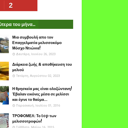
2
τερα του μήνα...
Μια συμβουλή απο τον
Επαγγελματία μελισσοκόμο
Μόσχο Ντιώνια!
Δευτέρα, Ιουνίου 26, 2023
Διάρκεια ζωής & αποθήκευση του
μελιού
Τετάρτη, Αυγούστου 02, 2023
Η θρησκεία μας είναι ολοζώντανη!
Έβαλαν εικόνες μέσα σε μελίσσι
και έγινε το θαύμα...
Παρασκευή, Ιουλίου 01, 2016
ΤΡΟΦΟΜΕΛ: Το top των
μελισσοτροφών!
Σάββατο, Μαΐου 16, 2015