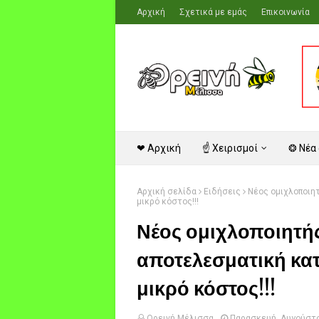
Αρχική
Σχετικά με εμάς
Επικοινωνία
❤ Αρχική
☝ Χειρισμοί
❂ Νέα
Αρχική σελίδα
Ειδήσεις
Νέος ομιχλοποιη
μικρό κόστος!!!
Νέος ομιχλοποιητή
αποτελεσματική κα
μικρό κόστος!!!
Ορεινή Μέλισσα
Παρασκευή, Αυγούστο