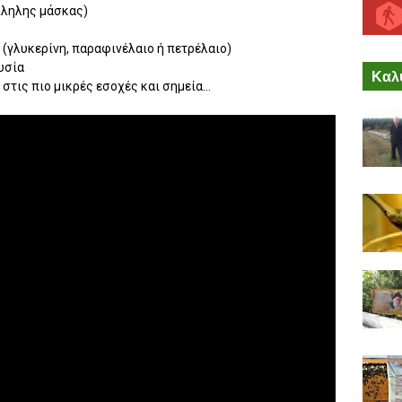
λληλης μάσκας)
(γλυκερίνη, παραφινέλαιο ή πετρέλαιο)
ουσία
Καλύ
στις πιο μικρές εσοχές και σημεία...