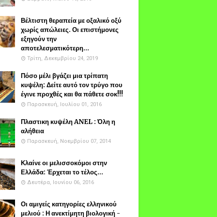
Βέλτιστη θεραπεία με οξαλικό οξύ
χωρίς απώλειες. Οι επιστήμονες
εξηγούν την
αποτελεσματικότερη...
Τρίτη, Δεκεμβρίου 24, 2019
Πόσο μέλι βγάζει μια τρίπατη
κυψέλη: Δείτε αυτό τον τρύγο που
έγινε προχθές και θα πάθετε σοκ!!!
Παρασκευή, Ιουλίου 01, 2016
Πλαστικη κυψέλη ANEL : Όλη η
αλήθεια
Παρασκευή, Νοεμβρίου 07, 2014
Κλαίνε οι μελισσοκόμοι στην
Ελλάδα: Έρχεται το τέλος...
Δευτέρα, Ιουνίου 06, 2016
Οι αμιγείς κατηγορίες ελληνικού
μελιού : Η ανεκτίμητη βιολογική -