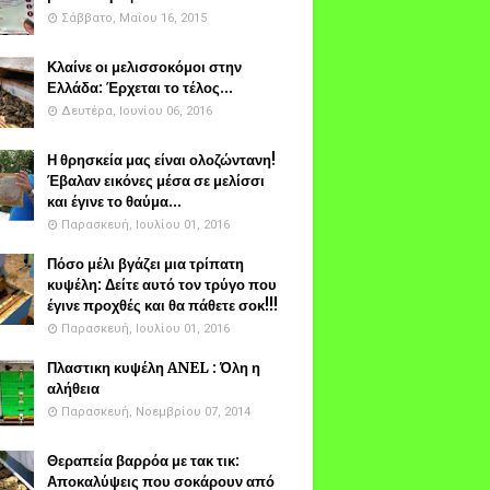
Σάββατο, Μαΐου 16, 2015
Κλαίνε οι μελισσοκόμοι στην
Ελλάδα: Έρχεται το τέλος...
Δευτέρα, Ιουνίου 06, 2016
Η θρησκεία μας είναι ολοζώντανη!
Έβαλαν εικόνες μέσα σε μελίσσι
και έγινε το θαύμα...
Παρασκευή, Ιουλίου 01, 2016
Πόσο μέλι βγάζει μια τρίπατη
κυψέλη: Δείτε αυτό τον τρύγο που
έγινε προχθές και θα πάθετε σοκ!!!
Παρασκευή, Ιουλίου 01, 2016
Πλαστικη κυψέλη ANEL : Όλη η
αλήθεια
Παρασκευή, Νοεμβρίου 07, 2014
Θεραπεία βαρρόα με τακ τικ:
Αποκαλύψεις που σοκάρουν από