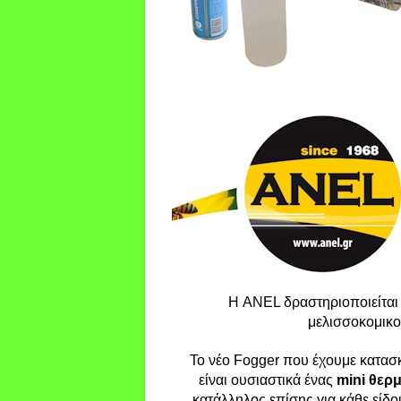
Η ANEL δραστηριοποιείται 
μελισσοκομικο
Το νέο Fogger που έχουμε κατασ
είναι ουσιαστικά ένας
mini θερ
κατάλληλος επίσης για κάθε είδο