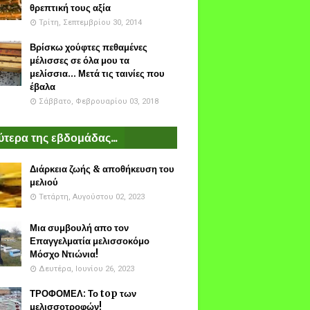
θρεπτική τους αξία
Τρίτη, Σεπτεμβρίου 30, 2014
Βρίσκω χούφτες πεθαμένες
μέλισσες σε όλα μου τα
μελίσσια... Μετά τις ταινίες που
έβαλα
Σάββατο, Φεβρουαρίου 03, 2018
τερα της εβδομάδας...
Διάρκεια ζωής & αποθήκευση του
μελιού
Τετάρτη, Αυγούστου 02, 2023
Μια συμβουλή απο τον
Επαγγελματία μελισσοκόμο
Μόσχο Ντιώνια!
Δευτέρα, Ιουνίου 26, 2023
ΤΡΟΦΟΜΕΛ: Το top των
μελισσοτροφών!