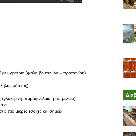
εί με υγραέριο (φιάλη βουτανίου – προπανίου)
λληλης μάσκας)
Διαβ
(γλυκερίνη, παραφινέλαιο ή πετρέλαιο)
υσία
στις πιο μικρές εσοχές και σημεία