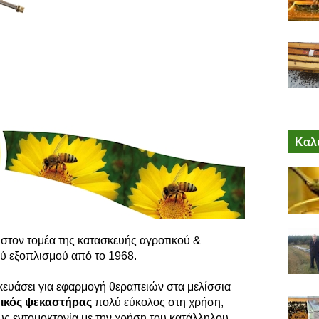
Καλύ
στον τομέα της κατασκευής αγροτικού &
ύ εξοπλισμού από το 1968.
κευάσει για εφαρμογή θεραπειών στα μελίσσια
μικός ψεκαστήρας
πολύ εύκολος στη χρήση,
υς εντομοκτονία με την χρήση του κατάλληλου