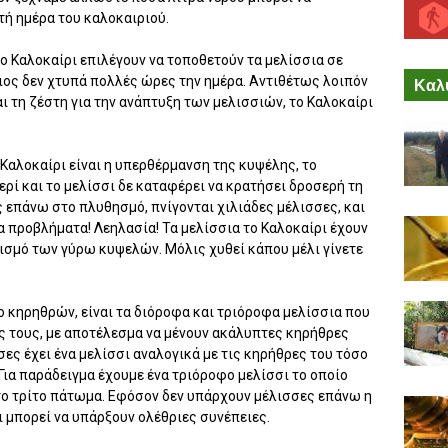
τή ημέρα του καλοκαιριού.
ο Καλοκαίρι επιλέγουν να τοποθετούν τα μελίσσια σε
λιος δεν χτυπά πολλές ώρες την ημέρα. Αντιθέτως λοιπόν
Καλύ
αι τη ζέστη για την ανάπτυξη των μελισσιών, το Καλοκαίρι
Καλοκαίρι είναι η υπερθέρμανση της κυψέλης, το
ρί και το μελίσσι δε καταφέρει να κρατήσει δροσερή τη
 επάνω στο πλυθησμό, πνίγονται χιλιάδες μέλισσες, και
α προβλήματα! Λεηλασία! Τα μελίσσια το Καλοκαίρι έχουν
λισμό των γύρω κυψελών. Μόλις χυθεί κάπου μέλι γίνετε
 κηρηθρών, είναι τα διόροφα και τριόροφα μελίσσια που
ς τους, με αποτέλεσμα να μένουν ακάλυπτες κηρήθρες
ες έχει ένα μελίσσι αναλογικά με τις κηρήθρες του τόσο
. Για παράδειγμα έχουμε ένα τριόροφο μελίσσι το οποίο
το τρίτο πάτωμα. Εφόσον δεν υπάρχουν μέλισσες επάνω η
ι μπορεί να υπάρξουν ολέθριες συνέπειες.