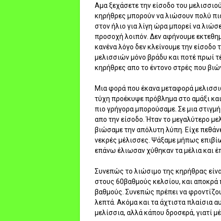
Αμα ξεχάσετε την είσοδο του μελισσιού
κηρήθρες μπορούν να λιώσουν πολύ πιο
στον ήλιο για λίγη ώρα μπορεί να λιώσ
προσοχή λοιπόν. Δεν αφήνουμε εκτεθημέ
κανένα λόγο δεν κλείνουμε την είσοδο 
μελισσιών μόνο βράδυ και ποτέ πρωί τέ
κηρήθρες απο το έντονο στρές που βιώ
Μια φορά που έκανα μεταφορά μελισσιώ
τύχη προέκυψε πρόβλημα στο αμάξι και
πιο γρήγορα μπορούσαμε. Σε μια στιγμ
απο την είσοδο. Ήταν το μεγαλύτερο με
βιώσαμε την απόλυτη λύπη. Είχε πεθάνε
νεκρές μέλισσες. Ψάξαμε μήπως επιβίω
επάνω έλιωσαν χύθηκαν τα μέλια και έπ
Συνεπώς το λιώσιμο της κηρήθρας είναι
στους 60βαθμούς κελσίου, και αποκρά 
βαθμούς. Συνεπώς πρέπει να φροντίζουμ
λεπτά. Ακόμα και τα άχτιστα πλαίσια αυ
μελίσσια, αλλά κάπου δροσερά, γιατί 