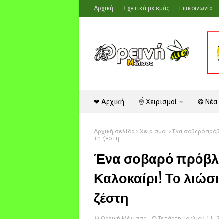
Αρχική
Σχετικά με εμάς
Επικοινωνία
❤ Αρχική
☝ Χειρισμοί
❂ Νέα
Αρχική σελίδα
Χειρισμοί
Ένα σοβαρό πρόβ
τη ζέστη
Ένα σοβαρό πρόβλη
Καλοκαίρι! Το λιώσ
ζέστη
Ορεινή Μέλισσα
Τετάρτη, Ιουλίου 11, 