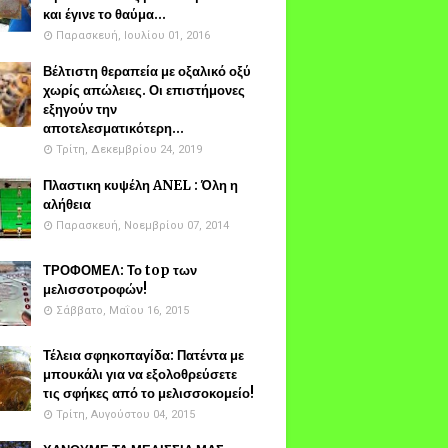
και έγινε το θαύμα...
Παρασκευή, Ιουλίου 01, 2016
Βέλτιστη θεραπεία με οξαλικό οξύ
χωρίς απώλειες. Οι επιστήμονες
εξηγούν την
αποτελεσματικότερη...
Τρίτη, Δεκεμβρίου 24, 2019
Πλαστικη κυψέλη ANEL : Όλη η
αλήθεια
Παρασκευή, Νοεμβρίου 07, 2014
ΤΡΟΦΟΜΕΛ: Το top των
μελισσοτροφών!
Σάββατο, Μαΐου 16, 2015
Τέλεια σφηκοπαγίδα: Πατέντα με
μπουκάλι για να εξολοθρεύσετε
τις σφήκες από το μελισσοκομείο!
Τρίτη, Αυγούστου 04, 2015