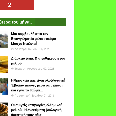
2
τερα του μήνα...
Μια συμβουλή απο τον
Επαγγελματία μελισσοκόμο
Μόσχο Ντιώνια!
Δευτέρα, Ιουνίου 26, 2023
Διάρκεια ζωής & αποθήκευση του
μελιού
Τετάρτη, Αυγούστου 02, 2023
Η θρησκεία μας είναι ολοζώντανη!
Έβαλαν εικόνες μέσα σε μελίσσι
και έγινε το θαύμα...
Παρασκευή, Ιουλίου 01, 2016
Οι αμιγείς κατηγορίες ελληνικού
μελιού : Η ανεκτίμητη βιολογική -
θρεπτική τους αξία