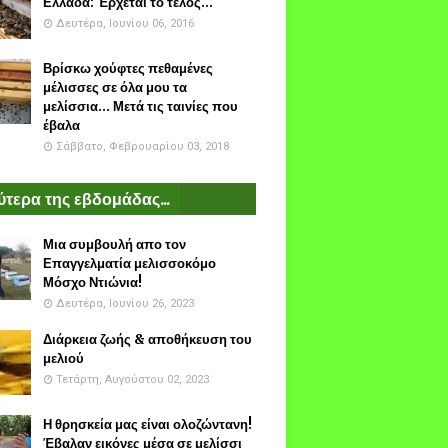
Ελλάδα: Έρχεται το τέλος...
Δευτέρα, Ιουνίου 06, 2016
Βρίσκω χούφτες πεθαμένες
μέλισσες σε όλα μου τα
μελίσσια... Μετά τις ταινίες που
έβαλα
Σάββατο, Φεβρουαρίου 03, 2018
τερα της εβδομάδας...
Μια συμβουλή απο τον
Επαγγελματία μελισσοκόμο
Μόσχο Ντιώνια!
Δευτέρα, Ιουνίου 26, 2023
Διάρκεια ζωής & αποθήκευση του
μελιού
Τετάρτη, Αυγούστου 02, 2023
Η θρησκεία μας είναι ολοζώντανη!
Έβαλαν εικόνες μέσα σε μελίσσι