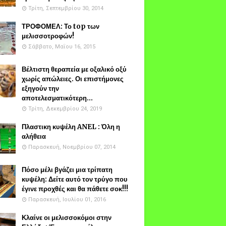
Τρίτη, Σεπτεμβρίου 30, 2014
ΤΡΟΦΟΜΕΛ: Το top των
μελισσοτροφών!
Σάββατο, Μαΐου 16, 2015
Βέλτιστη θεραπεία με οξαλικό οξύ
χωρίς απώλειες. Οι επιστήμονες
εξηγούν την
αποτελεσματικότερη...
Τρίτη, Δεκεμβρίου 24, 2019
Πλαστικη κυψέλη ANEL : Όλη η
αλήθεια
Παρασκευή, Νοεμβρίου 07, 2014
Πόσο μέλι βγάζει μια τρίπατη
κυψέλη: Δείτε αυτό τον τρύγο που
έγινε προχθές και θα πάθετε σοκ!!!
Παρασκευή, Ιουλίου 01, 2016
Κλαίνε οι μελισσοκόμοι στην