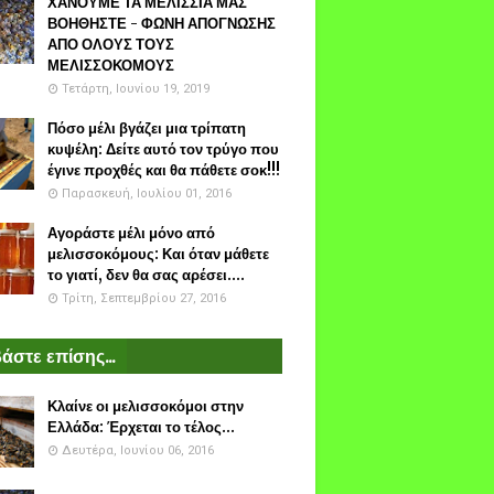
ΧΑΝΟΥΜΕ ΤΑ ΜΕΛΙΣΣΙΑ ΜΑΣ
ΒΟΗΘΗΣΤΕ - ΦΩΝΗ ΑΠΟΓΝΩΣΗΣ
ΑΠΟ ΟΛΟΥΣ ΤΟΥΣ
ΜΕΛΙΣΣΟΚΟΜΟΥΣ
Τετάρτη, Ιουνίου 19, 2019
Πόσο μέλι βγάζει μια τρίπατη
κυψέλη: Δείτε αυτό τον τρύγο που
έγινε προχθές και θα πάθετε σοκ!!!
Παρασκευή, Ιουλίου 01, 2016
Αγοράστε μέλι μόνο από
μελισσοκόμους: Και όταν μάθετε
το γιατί, δεν θα σας αρέσει....
Τρίτη, Σεπτεμβρίου 27, 2016
άστε επίσης...
Κλαίνε οι μελισσοκόμοι στην
Ελλάδα: Έρχεται το τέλος...
Δευτέρα, Ιουνίου 06, 2016