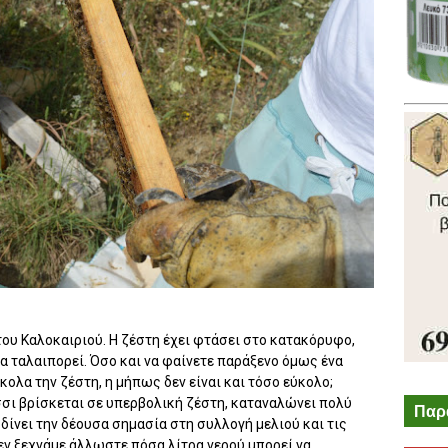
του Καλοκαιριού. Η ζέστη έχει φτάσει στο κατακόρυφο,
τα ταλαιπορεί. Όσο και να φαίνετε παράξενο όμως ένα
κολα την ζέστη, η μήπως δεν είναι και τόσο εύκολο;
ίσσι βρίσκεται σε υπερβολική ζέστη, καταναλώνει πολύ
Παρ
 δίνει την δέουσα σημασία στη συλλογή μελιού και τις
ν ξεχνάμε άλλωστε πόσα λίτρα νερού μπορεί να