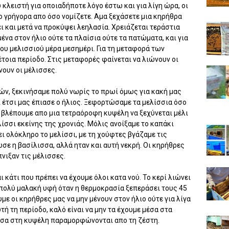
 κλειστή για οποιαδήποτε λόγο έστω και για λίγη ώρα, οι
 γρήγορα απο όσο νομίζετε. Αμα ξεχάσετε μια κηρήθρα
ει και μετά να προκύψει λεηλασία. Χρειάζεται τεράστια
να στον ήλιο ούτε τα πλαίσια ούτε τα πατώματα, και για
του μελισσιού μέρα μεσημέρι. Για τη μεταφορά των
τοια περίοδο. Στις μεταφορές φαίνεται να λιώνουν οι
νουν οι μέλισσες.
ν, ξεκινήσαμε πολύ νωρίς το πρωί όμως για κακή μας
 έτσι μας έπιασε ο ήλιος. Ξεφορτώσαμε τα μελίσσια όσο
ή βλέπουμε απο μια τετραόροφη κυψέλη να ξεχύνεται μέλι
λίσσι εκείνης της χρονιάς. Μόλις ανοίξαμε το καπάκι
ι ολόκληρο το μελίσσι, με τη χούφτες βγάζαμε τις
σε η βασίλισσα, αλλά ηταν και αυτή νεκρή. Οι κηρήθρες
νιξαν τις μέλισσες.
 κάτι που πρέπει να έχουμε όλοι κατα νού. Το κερί λιώνει
πολύ μαλακή υφή όταν η θερμοκρασία ξεπεράσει τους 45
ε οι κηρήθρες μας να μην μένουν στον ήλιο ούτε για λίγα
τή τη περίοδο, καλό είναι να μην τα έχουμε μέσα στα
μέσα στη κυψέλη παραμορφώνονται απο τη ζέστη.