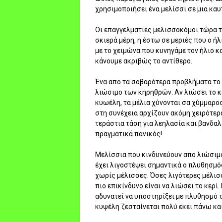
χρησιμοποιήσει ένα μελίσσι σε μια καυ
Οι επαγγελματίες μελισσοκόμοι τώρα τ
σκιερά μέρη, η έστω σε μεριές που ο ή
με το χειμώνα που κυνηγάμε τον ήλιο κ
κάνουμε ακριβώς το αντίθερο.
Ένα απο τα σοβαρότερα προβλήματα το 
λιώσιμο των κηρηθρών. Αν λιώσει το κε
κυωέλη, τα μέλια χύνονται σα χύμμαρος
στη συνέχεια αρχίζουν ακόμη χειρότερ
τεράστια τάση για λεηλασία και βανδα
πραγματικά πανικός!
Μελίσσια που κινδυνεύουν απο λιώσιμο
έχει λιγοστέψει σημαντικά ο πλυθησμό
χωρίς μέλισσες. Όσες λιγότερες μέλισσ
πιο επικίνδυνο είναι να λιώσει το κερί
αδυνατεί να υποστηρίξει με πλυθησμό 
κυψέλη ζεσταίνεται πολύ εκει πάνω κα