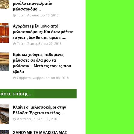
μεγάλο επαγγελματία
μελισσοκόμο...
Τρίτη, Αυγούστου 16, 2016
Αγοράστε μέλι μόνο από
μελισσοκόμους: Και όταν μάθετε
το γιατί, δεν θα σας αρέσει....
Τρίτη, Σεπτεμβρίου 27, 2016
Βρίσκω χούφτες πεθαμένες
μέλισσες σε όλα μου τα
μελίσσια... Μετά τις ταινίες που
έβαλα
Σάββατο, Φεβρουαρίου 03, 2018
άστε επίσης...
Κλαίνε οι μελισσοκόμοι στην
Ελλάδα: Έρχεται το τέλος...
Δευτέρα, Ιουνίου 06, 2016
ΧΑΝΟΥΜΕ ΤΑ ΜΕΛΙΣΣΙΑ ΜΑΣ