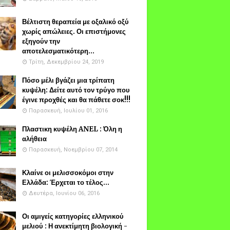
Βέλτιστη θεραπεία με οξαλικό οξύ
χωρίς απώλειες. Οι επιστήμονες
εξηγούν την
αποτελεσματικότερη...
Τρίτη, Δεκεμβρίου 24, 2019
Πόσο μέλι βγάζει μια τρίπατη
κυψέλη: Δείτε αυτό τον τρύγο που
έγινε προχθές και θα πάθετε σοκ!!!
Παρασκευή, Ιουλίου 01, 2016
Πλαστικη κυψέλη ANEL : Όλη η
αλήθεια
Παρασκευή, Νοεμβρίου 07, 2014
Κλαίνε οι μελισσοκόμοι στην
Ελλάδα: Έρχεται το τέλος...
Δευτέρα, Ιουνίου 06, 2016
Οι αμιγείς κατηγορίες ελληνικού
μελιού : Η ανεκτίμητη βιολογική -