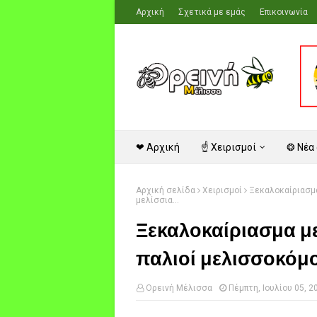
Αρχική
Σχετικά με εμάς
Επικοινωνία
❤ Αρχική
☝ Χειρισμοί
❂ Νέα
Αρχική σελίδα
Χειρισμοί
Ξεκαλοκαίριασμα
μελίσσια...
Ξεκαλοκαίριασμα με
παλιοί μελισσοκόμοι
Ορεινή Μέλισσα
Πέμπτη, Ιουλίου 05, 2