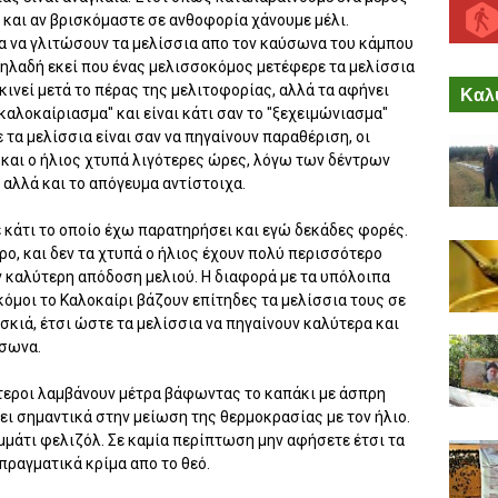
 και αν βρισκόμαστε σε ανθοφορία χάνουμε μέλι.
α να γλιτώσουν τα μελίσσια απο τον καύσωνα του κάμπου
Δηλαδή εκεί που ένας μελισσοκόμος μετέφερε τα μελίσσια
τακινεί μετά το πέρας της μελιτοφορίας, αλλά τα αφήνει
Καλύ
εκαλοκαίριασμα" και είναι κάτι σαν το "ξεχειμώνιασμα"
ε τα μελίσσια είναι σαν να πηγαίνουν παραθέριση, οι
 και ο ήλιος χτυπά λιγότερες ώρες, λόγω των δέντρων
 αλλά και το απόγευμα αντίστοιχα.
 κάτι το οποίο έχω παρατηρήσει και εγώ δεκάδες φορές.
τρο, και δεν τα χτυπά ο ήλιος έχουν πολύ περισσότερο
ν καλύτερη απόδοση μελιού. Η διαφορά με τα υπόλοιπα
κόμοι το Καλοκαίρι βάζουν επίτηδες τα μελίσσια τους σε
σκιά, έτσι ώστε τα μελίσσια να πηγαίνουν καλύτερα και
ύσωνα.
τεροι λαμβάνουν μέτρα βάφωντας το καπάκι με άσπρη
άει σημαντικά στην μείωση της θερμοκρασίας με τον ήλιο.
μμάτι φελιζόλ. Σε καμία περίπτωση μην αφήσετε έτσι τα
 πραγματικά κρίμα απο το θεό.