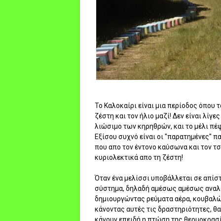
Το Καλοκαίρι είναι μια περίοδος όπου 
ζέστη και τον ήλιο μαζί! Δεν είναι λίγ
λιώσιμο των κηρηθρών, και το μέλι π
Εξίσου συχνό είναι οι "παρατημένες" π
που απο τον έντονο καύσωνα και τον τ
κυριολεκτικά απο τη ζέστη!
Όταν ένα μελίσσι υποβάλλεται σε απίστ
σύστημα, δηλαδή αμέσως αμέσως αναλα
δημιουργώντας ρεύματα αέρα, κουβαλώ
κάνοντας αυτές τις δραστηριότητες, θ
κάνουν επειδή η πτώση της θερμοκρασί