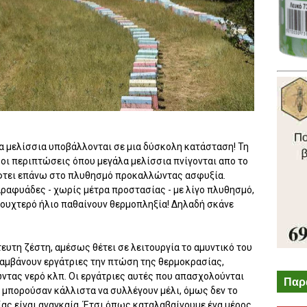
τα μελίσσια υποβάλλονται σε μια δύσκολη κατάσταση! Τη
ες οι περιπτώσεις όπου μεγάλα μελίσσια πνίγονται απο το
έφτει επάνω στο πλυθησμό προκαλλώντας ασφυξία.
αραφυάδες - χωρίς μέτρα προστασίας - με λίγο πλυθησμό,
σουχτερό ήλιο παθαίνουν θερμοπληξία! Δηλαδή σκάνε
ευτη ζέστη, αμέσως θέτει σε λειτουργία το αμυντικό του
μβάνουν εργάτριες την πτώση της θερμοκρασίας,
ντας νερό κλπ. Οι εργάτριες αυτές που απασχολούνται
Παρ
α μπορούσαν κάλλιστα να συλλέγουν μέλι, όμως δεν το
ας είναι αναγκαία. Έτσι όπως καταλαβαίνουμε ένα μέρος