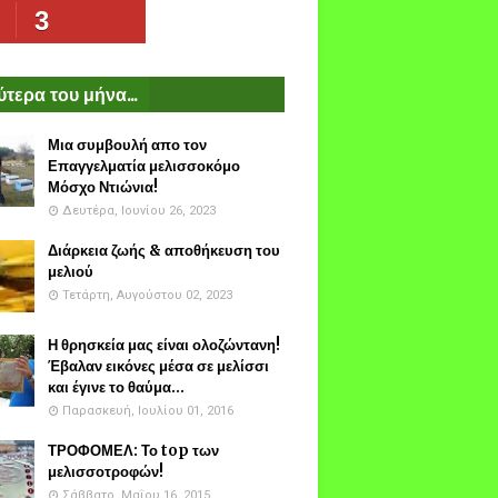
3
τερα του μήνα...
Μια συμβουλή απο τον
Επαγγελματία μελισσοκόμο
Μόσχο Ντιώνια!
Δευτέρα, Ιουνίου 26, 2023
Διάρκεια ζωής & αποθήκευση του
μελιού
Τετάρτη, Αυγούστου 02, 2023
Η θρησκεία μας είναι ολοζώντανη!
Έβαλαν εικόνες μέσα σε μελίσσι
και έγινε το θαύμα...
Παρασκευή, Ιουλίου 01, 2016
ΤΡΟΦΟΜΕΛ: Το top των
μελισσοτροφών!
Σάββατο, Μαΐου 16, 2015