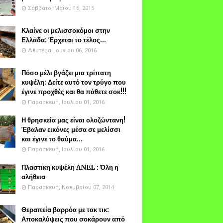
Σάββατο, Μαΐου 16, 2015
Κλαίνε οι μελισσοκόμοι στην
Ελλάδα: Έρχεται το τέλος...
Δευτέρα, Ιουνίου 06, 2016
Πόσο μέλι βγάζει μια τρίπατη
κυψέλη: Δείτε αυτό τον τρύγο που
έγινε προχθές και θα πάθετε σοκ!!!
Παρασκευή, Ιουλίου 01, 2016
Η θρησκεία μας είναι ολοζώντανη!
Έβαλαν εικόνες μέσα σε μελίσσι
και έγινε το θαύμα...
Παρασκευή, Ιουλίου 01, 2016
Πλαστικη κυψέλη ANEL : Όλη η
αλήθεια
Παρασκευή, Νοεμβρίου 07, 2014
Θεραπεία βαρρόα με τακ τικ:
Αποκαλύψεις που σοκάρουν από