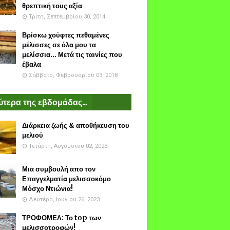
θρεπτική τους αξία
Τρίτη, Σεπτεμβρίου 30, 2014
Βρίσκω χούφτες πεθαμένες
μέλισσες σε όλα μου τα
μελίσσια... Μετά τις ταινίες που
έβαλα
Σάββατο, Φεβρουαρίου 03, 2018
τερα της εβδομάδας...
Διάρκεια ζωής & αποθήκευση του
μελιού
Τετάρτη, Αυγούστου 02, 2023
Μια συμβουλή απο τον
Επαγγελματία μελισσοκόμο
Μόσχο Ντιώνια!
Δευτέρα, Ιουνίου 26, 2023
ΤΡΟΦΟΜΕΛ: Το top των
μελισσοτροφών!