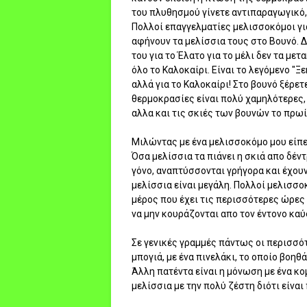
του πλυθησμού γίνετε αντιπαραγωγικό,
Πολλοί επαγγελματίες μελισσοκόμοι γι
αφήνουν τα μελίσσια τους στο Βουνό. 
του για το Έλατο για το μέλι δεν τα με
όλο το Καλοκαίρι. Είναι το λεγόμενο "Ξ
αλλά για το Καλοκαίρι! Στο βουνό ξέρετ
θερμοκρασίες είναι πολύ χαμηλότερες,
αλλα και τις σκιές των βουνών το πρωί
Μιλώντας με ένα μελισσοκόμο μου είπε
Όσα μελίσσια τα πιάνει η σκιά απο δέν
γόνο, αναπτύσσονται γρήγορα και έχου
μελίσσια είναι μεγάλη. Πολλοί μελισσο
μέρος που έχει τις περισσότερες ώρες 
να μην κουράζονται απο τον έντονο κα
Σε γενικές γραμμές πάντως οι περισσό
μπογιά, με ένα πινελάκι, το οποίο βοηθ
Άλλη πατέντα είναι η μόνωση με ένα κο
μελίσσια με την πολύ ζέστη διότι είναι