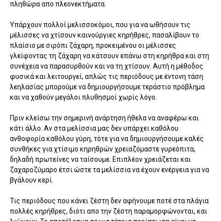
πληθώρα απο πλεονεκτήματα.
Υπάρχουν πολλοί μελισσοκόμοι, που για να ωθήσουν τις
μέλισσες να χτίσουν καινούργιες κηρήθρες, πασαλίβουν το
πλαίσιο με σιρόπι ζάχαρη, προκειμένου οι μέλισσες
γλείφοντας τη ζάχαρη να κάτσουν επάνω στη κηρήθρα και στη
συνέχεια να παρασυρθούν και να τη χτίσουν. Αυτή η μέθοδος
φυσικά και λειτουργεί, απλώς τις περιόδους με έντονη τάση
λεηλασίας μπορούμε να δημιουργήσουμε τεράστιο πρόβλημα
και να χαθούν μεγάλοι πλυθησμοί χωρίς λόγο.
Πριν κλείσω την σημερινή ανάρτηση ήθελα να αναφέρω και
κάτι άλλο. Αν στα μελίσσια μας δεν υπάρχει καθόλου
ανθοφορία καθόλου γύρη, τότε για να δημιουργήσουμε καλές
συνθήκες για χτίσιμο κηρηθρών χρειαζόμαστε γυρεόπιτα,
δηλαδή πρωτείνες να ταίσουμε. Επιπλέον χρειάζεται και
ζαχαροζύμαρο έτσι ώστε τα μελίσσια να έχουν ενέργεια για να
βγάλουν κερί.
Τις περιόδους που κάνει ζέστη δεν αφήνουμε ποτέ στα πλάγια
πολλές κηρήθρες, διότι απο την ζέστη παραμορφώνονται, και