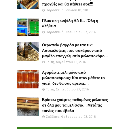
προχθές και θα πάθετε σοκ!!!
Παρασκευή, Ιουλίου 01, 2016
Πλαστικη κυψέλη ANEL : Όλη η
αλήθεια
Παρασκευή, Νοεμβρίου 07, 2014
Θεραπεία βαρρόα με τακ τικ:
Αποκαλύψεις που σοκάρουν από
μεγάλο επαγγελματία μελισσοκόμο...
Τρίτη, Αυγούστου 16, 2016
Αγοράστε μέλι μόνο από
μελισσοκόμους: Και όταν μάθετε το
γιατί, δεν θα σας αρέσει....
Τρίτη, Σεπτεμβρίου 27, 2016
Βρίσκω χούφτες πεθαμένες μέλισσες
σε όλα μου τα μελίσσια... Μετά τις
ταινίες που έβαλα
Σάββατο, Φεβρουαρίου 03, 2018