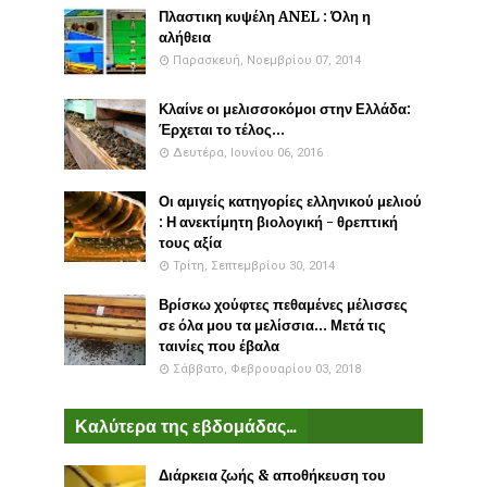
Πλαστικη κυψέλη ANEL : Όλη η
αλήθεια
Παρασκευή, Νοεμβρίου 07, 2014
Κλαίνε οι μελισσοκόμοι στην Ελλάδα:
Έρχεται το τέλος...
Δευτέρα, Ιουνίου 06, 2016
Οι αμιγείς κατηγορίες ελληνικού μελιού
: Η ανεκτίμητη βιολογική - θρεπτική
τους αξία
Τρίτη, Σεπτεμβρίου 30, 2014
Βρίσκω χούφτες πεθαμένες μέλισσες
σε όλα μου τα μελίσσια... Μετά τις
ταινίες που έβαλα
Σάββατο, Φεβρουαρίου 03, 2018
Καλύτερα της εβδομάδας...
Διάρκεια ζωής & αποθήκευση του