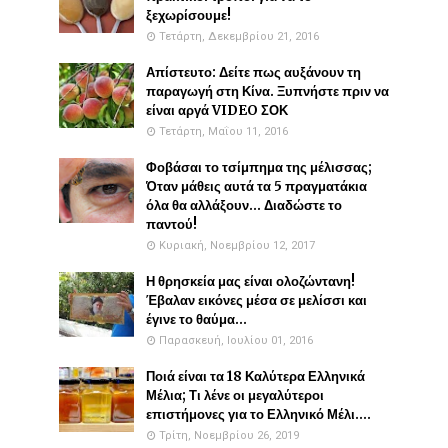
ξεχωρίσουμε!
Τετάρτη, Δεκεμβρίου 21, 2016
Απίστευτο: Δείτε πως αυξάνουν τη
παραγωγή στη Κίνα. Ξυπνήστε πριν να
είναι αργά VIDEO ΣΟΚ
Τετάρτη, Μαΐου 11, 2016
Φοβάσαι το τσίμπημα της μέλισσας;
Όταν μάθεις αυτά τα 5 πραγματάκια
όλα θα αλλάξουν... Διαδώστε το
παντού!
Κυριακή, Νοεμβρίου 12, 2017
Η θρησκεία μας είναι ολοζώντανη!
Έβαλαν εικόνες μέσα σε μελίσσι και
έγινε το θαύμα...
Παρασκευή, Ιουλίου 01, 2016
Ποιά είναι τα 18 Καλύτερα Ελληνικά
Μέλια; Τι λένε οι μεγαλύτεροι
επιστήμονες για το Ελληνικό Μέλι....
Τρίτη, Νοεμβρίου 26, 2019