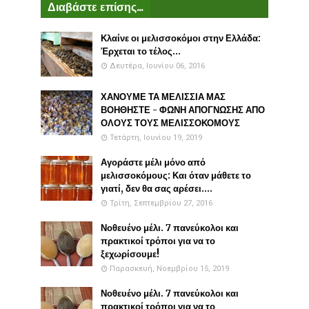
Διαβάστε επίσης...
Κλαίνε οι μελισσοκόμοι στην Ελλάδα:
Έρχεται το τέλος...
Δευτέρα, Ιουνίου 06, 2016
ΧΑΝΟΥΜΕ ΤΑ ΜΕΛΙΣΣΙΑ ΜΑΣ
ΒΟΗΘΗΣΤΕ - ΦΩΝΗ ΑΠΟΓΝΩΣΗΣ ΑΠΟ
ΟΛΟΥΣ ΤΟΥΣ ΜΕΛΙΣΣΟΚΟΜΟΥΣ
Τετάρτη, Ιουνίου 19, 2019
Αγοράστε μέλι μόνο από
μελισσοκόμους: Και όταν μάθετε το
γιατί, δεν θα σας αρέσει....
Τρίτη, Σεπτεμβρίου 27, 2016
Νοθευένο μέλι. 7 πανεύκολοι και
πρακτικοί τρόποι για να το
ξεχωρίσουμε!
Παρασκευή, Νοεμβρίου 15, 2019
Νοθευένο μέλι. 7 πανεύκολοι και
πρακτικοί τρόποι για να το