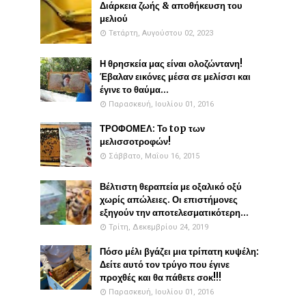
Διάρκεια ζωής & αποθήκευση του
μελιού
Τετάρτη, Αυγούστου 02, 2023
Η θρησκεία μας είναι ολοζώντανη!
Έβαλαν εικόνες μέσα σε μελίσσι και
έγινε το θαύμα...
Παρασκευή, Ιουλίου 01, 2016
ΤΡΟΦΟΜΕΛ: Το top των
μελισσοτροφών!
Σάββατο, Μαΐου 16, 2015
Βέλτιστη θεραπεία με οξαλικό οξύ
χωρίς απώλειες. Οι επιστήμονες
εξηγούν την αποτελεσματικότερη...
Τρίτη, Δεκεμβρίου 24, 2019
Πόσο μέλι βγάζει μια τρίπατη κυψέλη:
Δείτε αυτό τον τρύγο που έγινε
προχθές και θα πάθετε σοκ!!!
Παρασκευή, Ιουλίου 01, 2016