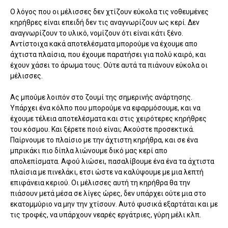
Ο λόγος που οι μέλισσες δεν χτίζουν εύκολα τις νοθευμένες
κηρήθρες είναι επειδή δεν τις αναγνωρίζουν ως κερί. Δεν
αναγνωρίζουν το υλικό, νομίζουν ότι είναι κάτι ξένο.
Αντίστοιχα κακά αποτελέσματα μπορούμε να έχουμε απο
άχτιστα πλαίσια, που έχουμε παρατήσει για πολύ καιρό, και
έχουν χάσει το άρωμα τους. Ούτε αυτά τα πιάνουν εύκολα οι
μέλισσες.
Ας μπούμε λοιπόν στο ζουμί της σημερινής ανάρτησης.
Υπάρχει ένα κόλπο που μπορούμε να εφαρμόσουμε, και να
έχουμε τέλεια αποτελέσματα και στις χειρότερες κηρήθρες
του κόσμου. Και ξέρετε ποιό είναι; Ακούστε προσεκτικά.
Παίρνουμε το πλαίσιο με την άχτιστη κηρήθρα, και σε ένα
μπρικάκι πιο δίπλα λιώνουμε δικό μας κερί απο
απολεπίσματα. Αφού λιώσει, πασαλίβουμε ένα ένα τα άχτιστα
πλαίσια με πινελάκι, ετσι ώστε να καλύψουμε με μια λεπτή
επιφάνεια κεριού. Οι μέλισσες αυτή τη κηρήθρα θα την
πιάσουν μετά μέσα σε λίγες ώρες, δεν υπάρχει ούτε μια στο
εκατομμύριο να μην την χτίσουν. Αυτό φυσικά εξαρτάται και με
τις τροφές, να υπάρχουν νεαρές εργάτριες, γύρη μέλι κλπ.