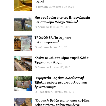
μελιού
Τετάρτη, Αυγούστου 02, 2023
Μια συμβουλή απο τον Επαγγελματία
μελισσοκόμο Μόσχο Ντιώνια!
Δευτέρα, Ιουνίου 26, 2023
ΤΡΟΦΟΜΕΛ: Το top των
μελισσοτροφών!
Σάββατο, Μαΐου 16, 2015
Κλαίνε οι μελισσοκόμοι στην Ελλάδα:
Έρχεται το τέλος...
Δευτέρα, Ιουνίου 06, 2016
Η θρησκεία μας είναι ολοζώντανη!
Έβαλαν εικόνες μέσα σε μελίσσι και
έγινε το θαύμα...
Παρασκευή, Ιουλίου 01, 2016
Πόσο μέλι βγάζει μια τρίπατη κυψέλη:
Δείτε αυτό τον τρύγο που έγινε