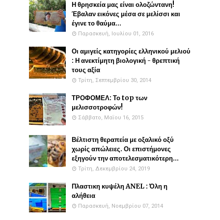
Η θρησκεία μας είναι ολοζώντανη!
Έβαλαν εικόνες μέσα σε μελίσσι και
έγινε το θαύμα...
Παρασκευή, Ιουλίου 01, 2016
Οι αμιγείς κατηγορίες ελληνικού μελιού
: Η ανεκτίμητη βιολογική - θρεπτική
τους αξία
Τρίτη, Σεπτεμβρίου 30, 2014
ΤΡΟΦΟΜΕΛ: Το top των
μελισσοτροφών!
Σάββατο, Μαΐου 16, 2015
Βέλτιστη θεραπεία με οξαλικό οξύ
χωρίς απώλειες. Οι επιστήμονες
εξηγούν την αποτελεσματικότερη...
Τρίτη, Δεκεμβρίου 24, 2019
Πλαστικη κυψέλη ANEL : Όλη η
αλήθεια
Παρασκευή, Νοεμβρίου 07, 2014