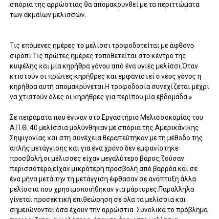
σπόρια της αρρώστιας θα απομακρυνθεί με τα περιττώματα
των ακμαίων μελισσών.
Τις επόμενες ημέρες το μελίσσι τροφοδοτείται με άφθονο
σιρόπι.Τις πρώτες ημέρες τοποθετείται στο κέντρο της
κυψέλης και μία κηρήθρα γόνου από ένα υγιές μελίσσι.Όταν
κτιστούν οι πρώτες κηρήθρες και εμφανιστεί ο νέος γόνος η
κηρήθρα αυτή απομακρύνεται.Η τροφοδοσία συνεχίζεται μέχρι
να χτιστούν όλες οι κηρήθρες για περίπου μία εβδομάδα.»
Σε πειράματα που έγιναν στο Εργαστήριο Μελισσοκομίας του
Α.Π.Θ. 40 μελίσσια μολύνθηκαν με σπόρια της Αμερικάνικης
Σηψιγονίας και στη συνέχεια θεραπεύτηκαν με τη μέθοδο της
απλής μετάγγισης και για ένα χρόνο δεν εμφανίστηκε
προσβολή,οι μέλισσες είχαν μεγαλύτερο βάρος,ζούσαν
περισσότερο,είχαν μικρότερη προσβολή από βαρρόα και σε
ένα μήνα μετά την τη μετάγγιση έφθασαν σε ανάπτυξη άλλα
μελίσσια που χρησιμοποιήθηκαν για μάρτυρες.Παράλληλα
γίνεται προσεκτική επιθεώρηση σε όλα τα μελίσσια και
σημειώνονται όσα έχουν την αρρώστια. Συνολικά το πρόβλημα