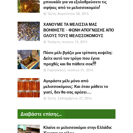
μπουκάλι για να εξολοθρεύσετε τις
σφήκες από το μελισσοκομείο!
Τρίτη, Αυγούστου 04, 2015
ΧΑΝΟΥΜΕ ΤΑ ΜΕΛΙΣΣΙΑ ΜΑΣ
ΒΟΗΘΗΣΤΕ - ΦΩΝΗ ΑΠΟΓΝΩΣΗΣ ΑΠΟ
ΟΛΟΥΣ ΤΟΥΣ ΜΕΛΙΣΣΟΚΟΜΟΥΣ
Τετάρτη, Ιουνίου 19, 2019
Πόσο μέλι βγάζει μια τρίπατη κυψέλη:
Δείτε αυτό τον τρύγο που έγινε
προχθές και θα πάθετε σοκ!!!
Παρασκευή, Ιουλίου 01, 2016
Αγοράστε μέλι μόνο από
μελισσοκόμους: Και όταν μάθετε το
γιατί, δεν θα σας αρέσει....
Τρίτη, Σεπτεμβρίου 27, 2016
Διαβάστε επίσης...
Κλαίνε οι μελισσοκόμοι στην Ελλάδα: