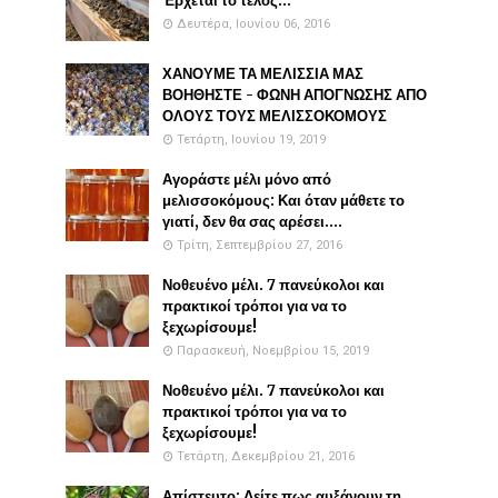
Έρχεται το τέλος...
Δευτέρα, Ιουνίου 06, 2016
ΧΑΝΟΥΜΕ ΤΑ ΜΕΛΙΣΣΙΑ ΜΑΣ
ΒΟΗΘΗΣΤΕ - ΦΩΝΗ ΑΠΟΓΝΩΣΗΣ ΑΠΟ
ΟΛΟΥΣ ΤΟΥΣ ΜΕΛΙΣΣΟΚΟΜΟΥΣ
Τετάρτη, Ιουνίου 19, 2019
Αγοράστε μέλι μόνο από
μελισσοκόμους: Και όταν μάθετε το
γιατί, δεν θα σας αρέσει....
Τρίτη, Σεπτεμβρίου 27, 2016
Νοθευένο μέλι. 7 πανεύκολοι και
πρακτικοί τρόποι για να το
ξεχωρίσουμε!
Παρασκευή, Νοεμβρίου 15, 2019
Νοθευένο μέλι. 7 πανεύκολοι και
πρακτικοί τρόποι για να το
ξεχωρίσουμε!
Τετάρτη, Δεκεμβρίου 21, 2016
Απίστευτο: Δείτε πως αυξάνουν τη