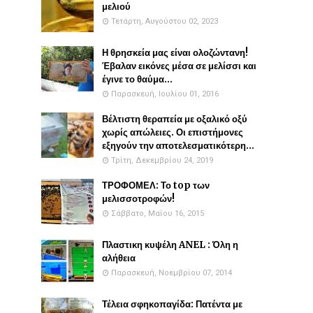
μελιού
Τετάρτη, Αυγούστου 02, 2023
Η θρησκεία μας είναι ολοζώντανη!
Έβαλαν εικόνες μέσα σε μελίσσι και
έγινε το θαύμα...
Παρασκευή, Ιουλίου 01, 2016
Βέλτιστη θεραπεία με οξαλικό οξύ
χωρίς απώλειες. Οι επιστήμονες
εξηγούν την αποτελεσματικότερη...
Τρίτη, Δεκεμβρίου 24, 2019
ΤΡΟΦΟΜΕΛ: Το top των
μελισσοτροφών!
Σάββατο, Μαΐου 16, 2015
Πλαστικη κυψέλη ANEL : Όλη η
αλήθεια
Παρασκευή, Νοεμβρίου 07, 2014
Τέλεια σφηκοπαγίδα: Πατέντα με