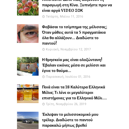
παραγωγή στη Κίνα. Ξυπνήστε πριν να
είναι αργά VIDEO ΣΟΚ
Τετάρτη, Μαΐου 11, 2016
Φοβάσαι το τσίμπημα της μέλισσας;
Όταν μάθεις αυτά τα 5 πραγματάκια
όλα θα αλλάξουν... Διαδώστε το
παντού!
Κυριακή, Νοεμβρίου 12, 2017
Η θρησκεία μας είναι ολοζώντανη!
Έβαλαν εικόνες μέσα σε μελίσσι και
έγινε το θαύμα...
Παρασκευή, Ιουλίου 01, 2016
Ποιά είναι τα 18 Καλύτερα Ελληνικά
Μέλια; Τι λένε οι μεγαλύτεροι
επιστήμονες για το Ελληνικό Μέλι....
Τρίτη, Νοεμβρίου 26, 2019
Έκλεψαν το μελισσοκομικό μου
τρέλερ. Διαδώστε το παντού
παρακαλώ μήπως βρεθεί