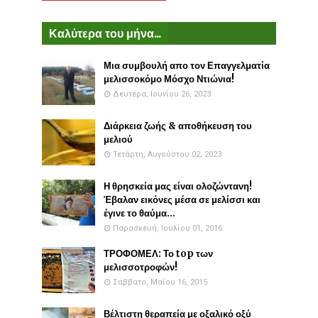
Καλύτερα του μήνα...
Μια συμβουλή απο τον Επαγγελματία
μελισσοκόμο Μόσχο Ντιώνια!
Δευτέρα, Ιουνίου 26, 2023
Διάρκεια ζωής & αποθήκευση του
μελιού
Τετάρτη, Αυγούστου 02, 2023
Η θρησκεία μας είναι ολοζώντανη!
Έβαλαν εικόνες μέσα σε μελίσσι και
έγινε το θαύμα...
Παρασκευή, Ιουλίου 01, 2016
ΤΡΟΦΟΜΕΛ: Το top των
μελισσοτροφών!
Σάββατο, Μαΐου 16, 2015
Βέλτιστη θεραπεία με οξαλικό οξύ