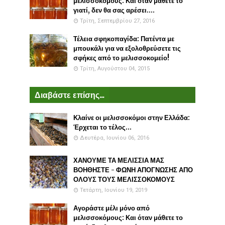
μελισσοκόμους: Και όταν μάθετε το
γιατί, δεν θα σας αρέσει....
Τρίτη, Σεπτεμβρίου 27, 2016
Τέλεια σφηκοπαγίδα: Πατέντα με
μπουκάλι για να εξολοθρεύσετε τις
σφήκες από το μελισσοκομείο!
Τρίτη, Αυγούστου 04, 2015
Διαβάστε επίσης...
Κλαίνε οι μελισσοκόμοι στην Ελλάδα:
Έρχεται το τέλος...
Δευτέρα, Ιουνίου 06, 2016
ΧΑΝΟΥΜΕ ΤΑ ΜΕΛΙΣΣΙΑ ΜΑΣ
ΒΟΗΘΗΣΤΕ - ΦΩΝΗ ΑΠΟΓΝΩΣΗΣ ΑΠΟ
ΟΛΟΥΣ ΤΟΥΣ ΜΕΛΙΣΣΟΚΟΜΟΥΣ
Τετάρτη, Ιουνίου 19, 2019
Αγοράστε μέλι μόνο από
μελισσοκόμους: Και όταν μάθετε το