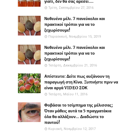
γιατί, δεν θα σας αρέσει....
Τρίτη, Σεπτεμβρίου 27, 2016
Νοθευένο μέλι. 7 πανεύκολοι και
πρακτικοί τρόποι για να το
ξεχωρίσουμε!
Παρασκευή, Νοεμβρίου 15, 2019
Νοθευένο μέλι. 7 πανεύκολοι και
πρακτικοί τρόποι για να το
ξεχωρίσουμε!
Τετάρτη, Δεκεμβρίου 21, 2016
Απίστευτο: Δείτε πως αυξάνουν τη
παραγωγή στη Κίνα. Ξυπνήστε πριν να
είναι αργά VIDEO ΣΟΚ
Τετάρτη, Μαΐου 11, 2016
Φοβάσαι το τσίμπημα της μέλισσας;
Όταν μάθεις αυτά τα 5 πραγματάκια
όλα θα αλλάξουν... Διαδώστε το
παντού!
Κυριακή, Νοεμβρίου 12, 2017