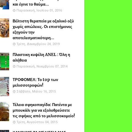
και έγινε το θαύμα...
Παρασκευή, Ιουλίου 01, 2016
Βέλτιστη θεραπεία με οξαλικό οξύ
χωρίς απώλειες. Οι επιστήμονες
εξηγούν την
αποτελεσματικότερη...
Τρίτη, Δεκεμβρίου 24, 2019
Πλαστικη κυψέλη ANEL : Όλη η
αλήθεια
Παρασκευή, Νοεμβρίου 07, 2014
ΤΡΟΦΟΜΕΛ: Το top των
μελισσοτροφών!
Σάββατο, Μαΐου 16, 2015
Τέλεια σφηκοπαγίδα: Πατέντα με
μπουκάλι για να εξολοθρεύσετε
τις σφήκες από το μελισσοκομείο!
Τρίτη, Αυγούστου 04, 2015