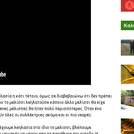
Καλύ
ηλασία η κάτι τέτοιο, όμως σε διαβεβαιώνω ότι δεν πρέπει
 Αν το μελίσσι λεηλατούσε κάποιο άλλο μελίσσι θα είχε
ενες μέλισσες θα ήταν πολύ περισσότερες. Όταν ένα
ύν όλες οι συλλέκτριες ακόμα και οι πιο νεαρές.
έχουμε λεηλασία στο ίδιο το μελίσσι, βλέπουμε
 μανιακές να μπούν απο τα παράθυρα την είσοδο. Η