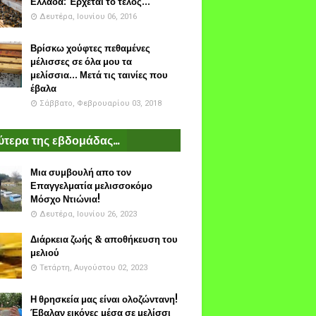
Ελλάδα: Έρχεται το τέλος...
Δευτέρα, Ιουνίου 06, 2016
Βρίσκω χούφτες πεθαμένες
μέλισσες σε όλα μου τα
μελίσσια... Μετά τις ταινίες που
έβαλα
Σάββατο, Φεβρουαρίου 03, 2018
τερα της εβδομάδας...
Μια συμβουλή απο τον
Επαγγελματία μελισσοκόμο
Μόσχο Ντιώνια!
Δευτέρα, Ιουνίου 26, 2023
Διάρκεια ζωής & αποθήκευση του
μελιού
Τετάρτη, Αυγούστου 02, 2023
Η θρησκεία μας είναι ολοζώντανη!
Έβαλαν εικόνες μέσα σε μελίσσι