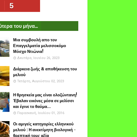
5
τερα του μήνα...
Μια συμβουλή απο τον
Επαγγελματία μελισσοκόμο
Μόσχο Ντιώνια!
Δευτέρα, Ιουνίου 26, 2023
Διάρκεια ζωής & αποθήκευση του
μελιού
Τετάρτη, Αυγούστου 02, 2023
Η θρησκεία μας είναι ολοζώντανη!
Έβαλαν εικόνες μέσα σε μελίσσι
και έγινε το θαύμα...
Παρασκευή, Ιουλίου 01, 2016
Οι αμιγείς κατηγορίες ελληνικού
μελιού : Η ανεκτίμητη βιολογική -
θρεπτική τους αξία