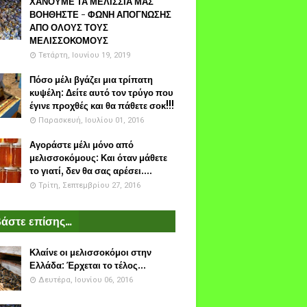
ΧΑΝΟΥΜΕ ΤΑ ΜΕΛΙΣΣΙΑ ΜΑΣ
ΒΟΗΘΗΣΤΕ - ΦΩΝΗ ΑΠΟΓΝΩΣΗΣ
ΑΠΟ ΟΛΟΥΣ ΤΟΥΣ
ΜΕΛΙΣΣΟΚΟΜΟΥΣ
Τετάρτη, Ιουνίου 19, 2019
Πόσο μέλι βγάζει μια τρίπατη
κυψέλη: Δείτε αυτό τον τρύγο που
έγινε προχθές και θα πάθετε σοκ!!!
Παρασκευή, Ιουλίου 01, 2016
Αγοράστε μέλι μόνο από
μελισσοκόμους: Και όταν μάθετε
το γιατί, δεν θα σας αρέσει....
Τρίτη, Σεπτεμβρίου 27, 2016
άστε επίσης...
Κλαίνε οι μελισσοκόμοι στην
Ελλάδα: Έρχεται το τέλος...
Δευτέρα, Ιουνίου 06, 2016