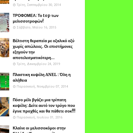
Τρίτη, Σεπτεμβρίου 30, 2014
ΤΡΟΦΟΜΕΛ: Το top των
μελισσοτροφών!
Σάββατο, Μαΐου 16, 2015
Βέλτιστη θεραπεία με οξαλικό οξύ
χωρίς απώλειες. Οι επιστήμονες
εξηγούν την
αποτελεσματικότερη...
Τρίτη, Δεκεμβρίου 24, 2019
Πλαστικη κυψέλη ANEL : Όλη η
αλήθεια
Παρασκευή, Νοεμβρίου 07, 2014
Πόσο μέλι βγάζει μια τρίπατη
κυψέλη: Δείτε αυτό τον τρύγο που
έγινε προχθές και θα πάθετε σοκ!!!
Παρασκευή, Ιουλίου 01, 2016
Κλαίνε οι μελισσοκόμοι στην