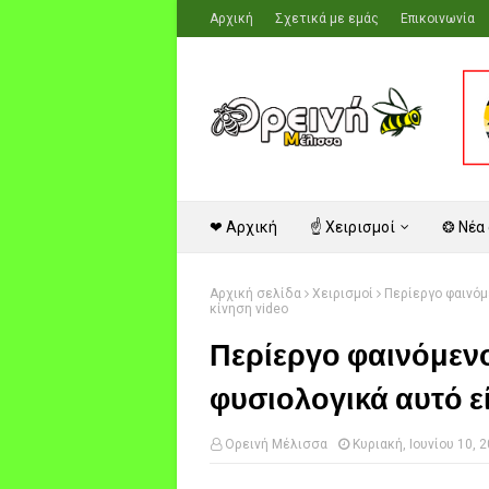
Αρχική
Σχετικά με εμάς
Επικοινωνία
❤ Αρχική
☝ Χειρισμοί
❂ Νέα
Αρχική σελίδα
Χειρισμοί
Περίεργο φαινόμ
κίνηση video
Περίεργο φαινόμενο
φυσιολογικά αυτό ε
Ορεινή Μέλισσα
Κυριακή, Ιουνίου 10, 