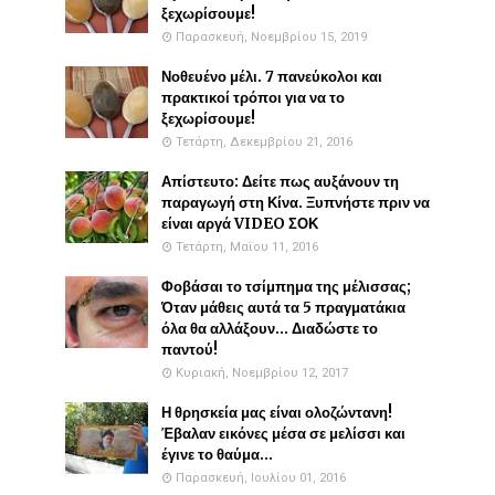
ξεχωρίσουμε!
Παρασκευή, Νοεμβρίου 15, 2019
Νοθευένο μέλι. 7 πανεύκολοι και
πρακτικοί τρόποι για να το
ξεχωρίσουμε!
Τετάρτη, Δεκεμβρίου 21, 2016
Απίστευτο: Δείτε πως αυξάνουν τη
παραγωγή στη Κίνα. Ξυπνήστε πριν να
είναι αργά VIDEO ΣΟΚ
Τετάρτη, Μαΐου 11, 2016
Φοβάσαι το τσίμπημα της μέλισσας;
Όταν μάθεις αυτά τα 5 πραγματάκια
όλα θα αλλάξουν... Διαδώστε το
παντού!
Κυριακή, Νοεμβρίου 12, 2017
Η θρησκεία μας είναι ολοζώντανη!
Έβαλαν εικόνες μέσα σε μελίσσι και
έγινε το θαύμα...
Παρασκευή, Ιουλίου 01, 2016