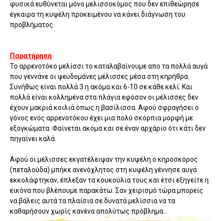
φυσικά ευθύνεται μόνο μελισσοκόμος που δεν επιθεώρησε
έγκαιρα τη κυψέλη προκειμένου να κάνει διάγνωση του
προβλήματος.
Παρατήρηση
Το αρρενοτόκο μελίσσι το καταλαβαίνουμε απο τα πολλά αυγά
που γεννάνε οι ψευδομάνες μέλισσες μέσα στη κηρήθρα.
Συνήθως είναι πολλά 3 η ακόμα και 6-10 σε κάθε κελί. Και
πολλά είναι κολλημένα στα πλάγια εφόσον οι μέλισσες δεν
έχουν μακριά κοιλιά όπως η βασίλισσα. Αφού σφραγήσει ο
γόνος ενός αρρενοτόκου έχει μια πολύ σκόρπια μορφή με
εξογκώματα. Φαίνεται ακόμα και σε έναν αρχάριο ότι κάτι δεν
πηγαίνει καλά.
Αφού οι μέλισσες εκγατέλειψαν την κυψέλη ο κηροσκόρος
(πεταλούδα) μπήκε ανενόχλητος στη κυψέλη γέννησε αυγά
εκκολάφτηκαν, έπλεξαν τα κουκούλια τους και έτσι εξηγείτε η
εικόνα που βλέπουμε παρακάτω. Σαν χειρισμό τώρα μπορείς
να βάλεις αυτά τα πλαίσια σε δυνατά μελίσσια να τα
καθαρήσουν χωρίς κανένα απολύτως πρόβλημα...