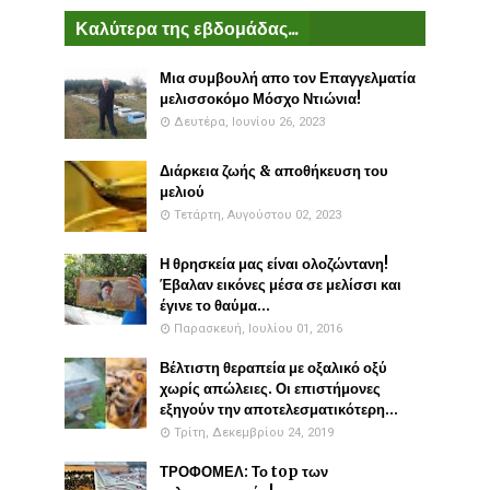
Καλύτερα της εβδομάδας...
Μια συμβουλή απο τον Επαγγελματία
μελισσοκόμο Μόσχο Ντιώνια!
Δευτέρα, Ιουνίου 26, 2023
Διάρκεια ζωής & αποθήκευση του
μελιού
Τετάρτη, Αυγούστου 02, 2023
Η θρησκεία μας είναι ολοζώντανη!
Έβαλαν εικόνες μέσα σε μελίσσι και
έγινε το θαύμα...
Παρασκευή, Ιουλίου 01, 2016
Βέλτιστη θεραπεία με οξαλικό οξύ
χωρίς απώλειες. Οι επιστήμονες
εξηγούν την αποτελεσματικότερη...
Τρίτη, Δεκεμβρίου 24, 2019
ΤΡΟΦΟΜΕΛ: Το top των