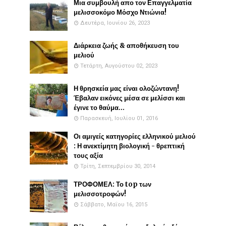
Μια συμβουλή απο τον Επαγγελματία
μελισσοκόμο Μόσχο Ντιώνια!
Δευτέρα, Ιουνίου 26, 2023
Διάρκεια ζωής & αποθήκευση του
μελιού
Τετάρτη, Αυγούστου 02, 2023
Η θρησκεία μας είναι ολοζώντανη!
Έβαλαν εικόνες μέσα σε μελίσσι και
έγινε το θαύμα...
Παρασκευή, Ιουλίου 01, 2016
Οι αμιγείς κατηγορίες ελληνικού μελιού
: Η ανεκτίμητη βιολογική - θρεπτική
τους αξία
Τρίτη, Σεπτεμβρίου 30, 2014
ΤΡΟΦΟΜΕΛ: Το top των
μελισσοτροφών!
Σάββατο, Μαΐου 16, 2015