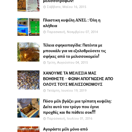
μελισσοτροφών!
Σάββατο, Μαΐου 16, 2015
Πλαστικη κυψέλη ANEL : Όλη η
αλήθεια
Παρασκευή, Νοεμβρίου 07, 2014
Τέλεια σφηκοπαγίδα: Πατέντα με
μπουκάλι για να εξολοθρεύσετε τις
σφήκες από το μελισσοκομείο!
Τρίτη, Αυγούστου 04, 2015
ΧΑΝΟΥΜΕ ΤΑ ΜΕΛΙΣΣΙΑ ΜΑΣ
ΒΟΗΘΗΣΤΕ - ΦΩΝΗ ΑΠΟΓΝΩΣΗΣ ΑΠΟ
ΟΛΟΥΣ ΤΟΥΣ ΜΕΛΙΣΣΟΚΟΜΟΥΣ
Τετάρτη, Ιουνίου 19, 2019
Πόσο μέλι βγάζει μια τρίπατη κυψέλη:
Δείτε αυτό τον τρύγο που έγινε
προχθές και θα πάθετε σοκ!!!
Παρασκευή, Ιουλίου 01, 2016
Αγοράστε μέλι μόνο από