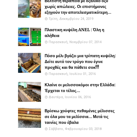
Βέλτιστη θεραπεία με οξαλικό οξύ
χωρίς απώλειες. Οι επιστήμονες
εξηγούν την αποτελεσματικότερη...
Τρίτη, Δεκεμβρίου 24, 2019
Πλαστικη κυψέλη ANEL : Όλη η
αλήθεια
Παρασκευή, Νοεμβρίου 07, 2014
Πόσο μέλι βγάζει μια τρίπατη κυψέλη:
Δείτε αυτό τον τρύγο που έγινε
προχθές και θα πάθετε σοκ!!!
Παρασκευή, Ιουλίου 01, 2016
Κλαίνε οι μελισσοκόμοι στην Ελλάδα:
Έρχεται το τέλος...
Δευτέρα, Ιουνίου 06, 2016
Βρίσκω χούφτες πεθαμένες μέλισσες
σε όλα μου τα μελίσσια... Μετά τις
ταινίες που έβαλα
Σάββατο, Φεβρουαρίου 03, 2018