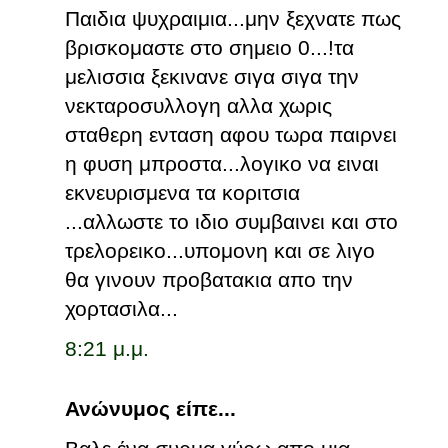
Παιδια ψυχραιμια...μην ξεχνατε πως
βρισκομαστε στο σημειο 0...!τα
μελισσια ξεκινανε σιγα σιγα την
νεκταροσυλλογη αλλα χωρις
σταθερη ενταση αφου τωρα παιρνει
η φυση μπροστα...λογικο να ειναι
εκνευρισμενα τα κοριτσια
...αλλωστε το ιδιο συμβαινει και στο
τρελορεικο...υπομονη και σε λιγο
θα γινουν προβατακια απο την
χορτασιλα...
8:21 μ.μ.
Ανώνυμος είπε...