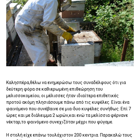
Καλησπέρα,θέλω να ενημερώσω τους συναδέλφους ότι για
δεύτερη φόρα σε καθιερωμένη επιθεώρηση του
μελισσοκομείου, οι μέλισσες ήταν ιδιαίτερα επιθετικές
προτού ακόμη πλησιάσουμε πάνω από τις κυψέλες. Είναι ένα
φαινόμενο που συνέβαινε σε μια-δυο κυψέλες συνήθως. Επί 7
ώρες και με διάλειμμα 2 ωρών,και ενώ τα μελίσσια φέρνανε
νέκταρ,το φαινόμενο συνεχιζόταν μέχρι που φύγαμε.
Η στολή είχε επάνω τουλάχιστον 200 κεντρια. Παρακαλώ τους