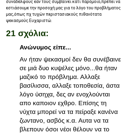
συναδέλφους εάν τους συμβαίνει κάτι παρόμοιο,πρέπει να
εστιάσουμε την προσοχή μας για το λόγο του προβλήματος
μας,όπως πχ τυχών περιστασιακούς πιθανότατα
ψεκασμούς.Ευχαριστώ.
21 σχόλια:
Ανώνυμος είπε...
Αν ήταν ψεκασμοί δεν θα συνέβαινε
σε μιά δυο κυψέλες μόνο...θα ήταν
μαζικό το πρόβλημα. Αλλαξε
βασίλισσα, αλλαξε τοποθεσία, άστα
λόγο ύσηχα, δες αν ενοχλούνται
απο καποιον εχθρο. Επίσης τη
νύχτα μπορεί να τα πείραξε κανένα
ζωντανο, ασβός κ.α. Αυτα να τα
βλεπουν όσοι νέοι θέλουν να το