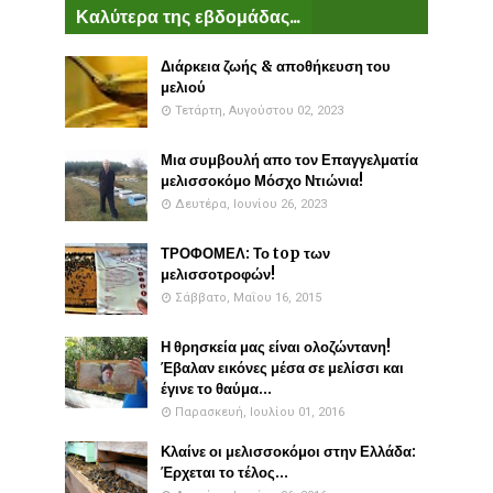
Καλύτερα της εβδομάδας...
Διάρκεια ζωής & αποθήκευση του
μελιού
Τετάρτη, Αυγούστου 02, 2023
Μια συμβουλή απο τον Επαγγελματία
μελισσοκόμο Μόσχο Ντιώνια!
Δευτέρα, Ιουνίου 26, 2023
ΤΡΟΦΟΜΕΛ: Το top των
μελισσοτροφών!
Σάββατο, Μαΐου 16, 2015
Η θρησκεία μας είναι ολοζώντανη!
Έβαλαν εικόνες μέσα σε μελίσσι και
έγινε το θαύμα...
Παρασκευή, Ιουλίου 01, 2016
Κλαίνε οι μελισσοκόμοι στην Ελλάδα:
Έρχεται το τέλος...