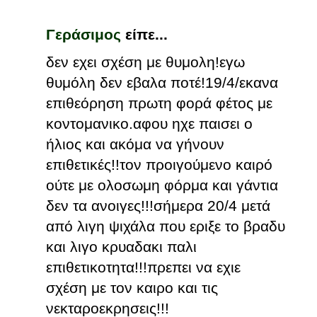
Γεράσιμος
είπε...
δεν εχει σχέση με θυμολη!εγω
θυμόλη δεν εβαλα ποτέ!19/4/εκανα
επιθεόρηση πρωτη φορά φέτος με
κοντομανικο.αφου ηχε παισει ο
ήλιος και ακόμα να γήνουν
επιθετικές!!τον προιγούμενο καιρό
ούτε με ολοσωμη φόρμα και γάντια
δεν τα ανοιγες!!!σήμερα 20/4 μετά
από λιγη ψιχάλα που εριξε το βραδυ
και λιγο κρυαδακι παλι
επιθετικοτητα!!!πρεπει να εχιε
σχέση με τον καιρο και τις
νεκταροεκρησεις!!!