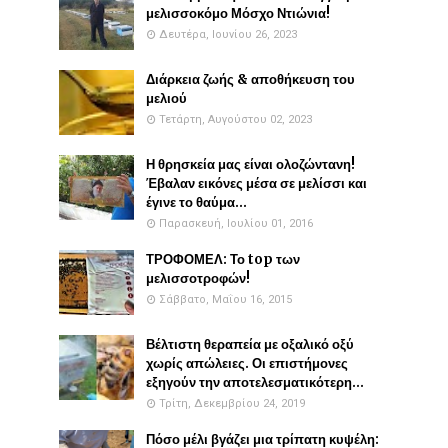
μελισσοκόμο Μόσχο Ντιώνια!
Δευτέρα, Ιουνίου 26, 2023
Διάρκεια ζωής & αποθήκευση του
μελιού
Τετάρτη, Αυγούστου 02, 2023
Η θρησκεία μας είναι ολοζώντανη!
Έβαλαν εικόνες μέσα σε μελίσσι και
έγινε το θαύμα...
Παρασκευή, Ιουλίου 01, 2016
ΤΡΟΦΟΜΕΛ: Το top των
μελισσοτροφών!
Σάββατο, Μαΐου 16, 2015
Βέλτιστη θεραπεία με οξαλικό οξύ
χωρίς απώλειες. Οι επιστήμονες
εξηγούν την αποτελεσματικότερη...
Τρίτη, Δεκεμβρίου 24, 2019
Πόσο μέλι βγάζει μια τρίπατη κυψέλη: