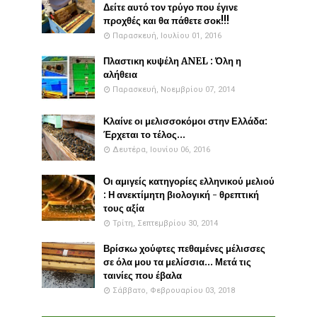
Δείτε αυτό τον τρύγο που έγινε
προχθές και θα πάθετε σοκ!!!
Παρασκευή, Ιουλίου 01, 2016
Πλαστικη κυψέλη ANEL : Όλη η
αλήθεια
Παρασκευή, Νοεμβρίου 07, 2014
Κλαίνε οι μελισσοκόμοι στην Ελλάδα:
Έρχεται το τέλος...
Δευτέρα, Ιουνίου 06, 2016
Οι αμιγείς κατηγορίες ελληνικού μελιού
: Η ανεκτίμητη βιολογική - θρεπτική
τους αξία
Τρίτη, Σεπτεμβρίου 30, 2014
Βρίσκω χούφτες πεθαμένες μέλισσες
σε όλα μου τα μελίσσια... Μετά τις
ταινίες που έβαλα
Σάββατο, Φεβρουαρίου 03, 2018