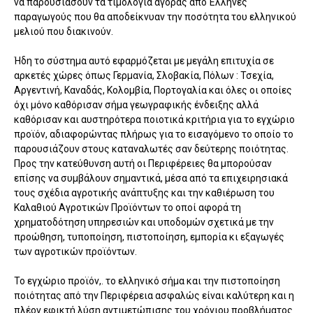
να παρουσιάσουν τα τιμολόγια αγοράς από Έλληνες
παραγωγούς που θα αποδείκνυαν την ποσότητα του ελληνικού
μελιού που διακινούν.
Ήδη το σύστημα αυτό εφαρμόζεται με μεγάλη επιτυχία σε
αρκετές χώρες όπως Γερμανία, Σλοβακία, Πόλων : Τσεχία,
Αργεντινή, Καναδάς, Κολομβία, Πορτογαλία και όλες οι οποίες
όχι μόνο καθόρισαν σήμα γεωγραφικής ένδειξης αλλά
καθόρισαν και αυστηρότερα ποιοτικά κριτήρια για το εγχώριο
προϊόν, αδιαφορώντας πλήρως για το εισαγόμενο το οποίο το
παρουσιάζουν στους καταναλωτές σαν δεύτερης ποιότητας.
Προς την κατεύθυνση αυτή οι Περιφέρειες θα μπορούσαν
επίσης να συμβάλουν σημαντικά, μέσα από τα επιχειρησιακά
τους σχέδια αγροτικής ανάπτυξης και την καθιέρωση του
Καλαθιού Αγροτικών Προϊόντων το οποί αφορά τη
χρηματοδότηση υπηρεσιών και υποδομών σχετικά με την
προώθηση, τυποποίηση, πιστοποίηση, εμπορία κι εξαγωγές
των αγροτικών προϊόντων.
Το εγχώριο προϊόν,. το ελληνικό σήμα και την πιστοποίηση
ποιότητας από την Περιφέρεια ασφαλώς είναι καλύτερη και η
πλέον εφικτή λύση αντιμετώπισης του χρόνιου προβλήματος