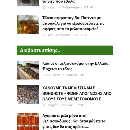
ταινίες που έβαλα
Σάββατο, Φεβρουαρίου 03, 2018
Τέλεια σφηκοπαγίδα: Πατέντα με
μπουκάλι για να εξολοθρεύσετε τις
σφήκες από το μελισσοκομείο!
Τρίτη, Αυγούστου 04, 2015
Διαβάστε επίσης...
Κλαίνε οι μελισσοκόμοι στην Ελλάδα:
Έρχεται το τέλος...
Δευτέρα, Ιουνίου 06, 2016
ΧΑΝΟΥΜΕ ΤΑ ΜΕΛΙΣΣΙΑ ΜΑΣ
ΒΟΗΘΗΣΤΕ - ΦΩΝΗ ΑΠΟΓΝΩΣΗΣ ΑΠΟ
ΟΛΟΥΣ ΤΟΥΣ ΜΕΛΙΣΣΟΚΟΜΟΥΣ
Τετάρτη, Ιουνίου 19, 2019
Αγοράστε μέλι μόνο από
μελισσοκόμους: Και όταν μάθετε το
γιατί, δεν θα σας αρέσει....