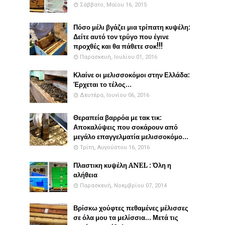
Σάββατο, Μαΐου 16, 2015
Πόσο μέλι βγάζει μια τρίπατη κυψέλη:
Δείτε αυτό τον τρύγο που έγινε
προχθές και θα πάθετε σοκ!!!
Παρασκευή, Ιουλίου 01, 2016
Κλαίνε οι μελισσοκόμοι στην Ελλάδα:
Έρχεται το τέλος...
Δευτέρα, Ιουνίου 06, 2016
Θεραπεία βαρρόα με τακ τικ:
Αποκαλύψεις που σοκάρουν από
μεγάλο επαγγελματία μελισσοκόμο...
Τρίτη, Αυγούστου 16, 2016
Πλαστικη κυψέλη ANEL : Όλη η
αλήθεια
Παρασκευή, Νοεμβρίου 07, 2014
Βρίσκω χούφτες πεθαμένες μέλισσες
σε όλα μου τα μελίσσια... Μετά τις