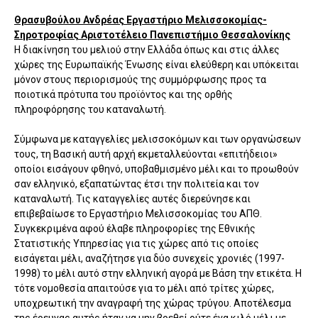
Θρασυβούλου Ανδρέας Εργαστήριο Μελισσοκομίας-
Σηροτροφίας Αριστοτέλειο Πανεπιστήμιο Θεσσαλονίκης
Η διακίνηση του μελιού στην Ελλάδα όπως και στις άλλες
χώρες της Ευρωπαϊκής Ένωσης είναι ελεύθερη και υπόκειται
μόνον στους περιορισμούς της συμμόρφωσης προς τα
ποιοτικά πρότυπα του προϊόντος και της ορθής
πληροφόρησης του καταναλωτή.
Σύμφωνα με καταγγελίες μελισσοκόμων και των οργανώσεων
τους, τη Βασική αυτή αρχή εκμεταλλεύονται «επιτήδειοι»
οποίοι εισάγουν φθηνό, υποβαθμισμένο μέλι και το προωθούν
σαν ελληνικό, εξαπατώντας έτσι την πολιτεία και τον
καταναλωτή. Τις καταγγελίες αυτές διερεύνησε και
επιβεβαίωσε το Εργαστήριο Μελισσοκομίας του ΑΠΘ.
Συγκεκριμένα αφού έλαβε πληροφορίες της Εθνικής
Στατιστικής Υπηρεσίας για τις χώρες από τις οποίες
εισάγεται μέλι, αναζήτησε για δύο συνεχείς χρονιές (1997-
1998) το μέλι αυτό στην ελληνική αγορά με Βάση την ετικέτα. Η
τότε νομοθεσία απαιτούσε για το μέλι από τρίτες χώρες,
υποχρεωτική την αναγραφή της χώρας τρύγου. Αποτέλεσμα
της έρευνας αυτής ήταν να μην βρεθεί ούτε ένα κιλό μέλι με