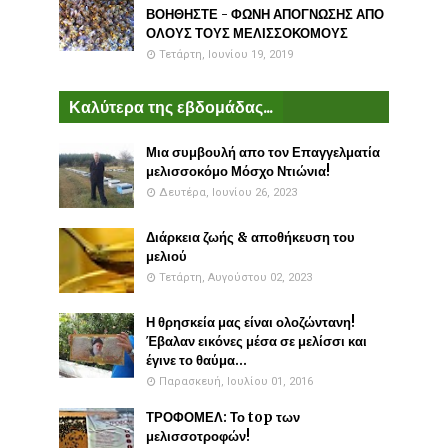
ΒΟΗΘΗΣΤΕ - ΦΩΝΗ ΑΠΟΓΝΩΣΗΣ ΑΠΟ
ΟΛΟΥΣ ΤΟΥΣ ΜΕΛΙΣΣΟΚΟΜΟΥΣ
Τετάρτη, Ιουνίου 19, 2019
Καλύτερα της εβδομάδας...
Μια συμβουλή απο τον Επαγγελματία
μελισσοκόμο Μόσχο Ντιώνια!
Δευτέρα, Ιουνίου 26, 2023
Διάρκεια ζωής & αποθήκευση του
μελιού
Τετάρτη, Αυγούστου 02, 2023
Η θρησκεία μας είναι ολοζώντανη!
Έβαλαν εικόνες μέσα σε μελίσσι και
έγινε το θαύμα...
Παρασκευή, Ιουλίου 01, 2016
ΤΡΟΦΟΜΕΛ: Το top των
μελισσοτροφών!