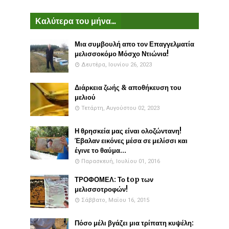
Καλύτερα του μήνα...
Μια συμβουλή απο τον Επαγγελματία
μελισσοκόμο Μόσχο Ντιώνια!
Δευτέρα, Ιουνίου 26, 2023
Διάρκεια ζωής & αποθήκευση του
μελιού
Τετάρτη, Αυγούστου 02, 2023
Η θρησκεία μας είναι ολοζώντανη!
Έβαλαν εικόνες μέσα σε μελίσσι και
έγινε το θαύμα...
Παρασκευή, Ιουλίου 01, 2016
ΤΡΟΦΟΜΕΛ: Το top των
μελισσοτροφών!
Σάββατο, Μαΐου 16, 2015
Πόσο μέλι βγάζει μια τρίπατη κυψέλη: