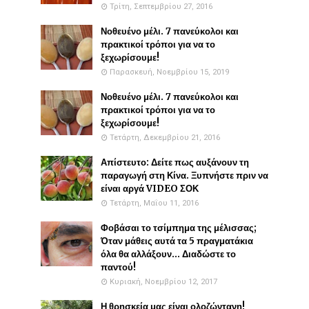
Τρίτη, Σεπτεμβρίου 27, 2016
Νοθευένο μέλι. 7 πανεύκολοι και
πρακτικοί τρόποι για να το
ξεχωρίσουμε!
Παρασκευή, Νοεμβρίου 15, 2019
Νοθευένο μέλι. 7 πανεύκολοι και
πρακτικοί τρόποι για να το
ξεχωρίσουμε!
Τετάρτη, Δεκεμβρίου 21, 2016
Απίστευτο: Δείτε πως αυξάνουν τη
παραγωγή στη Κίνα. Ξυπνήστε πριν να
είναι αργά VIDEO ΣΟΚ
Τετάρτη, Μαΐου 11, 2016
Φοβάσαι το τσίμπημα της μέλισσας;
Όταν μάθεις αυτά τα 5 πραγματάκια
όλα θα αλλάξουν... Διαδώστε το
παντού!
Κυριακή, Νοεμβρίου 12, 2017
Η θρησκεία μας είναι ολοζώντανη!