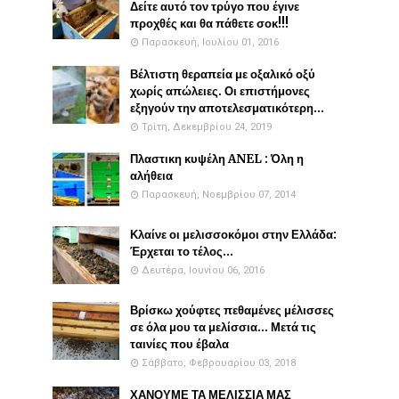
Δείτε αυτό τον τρύγο που έγινε
προχθές και θα πάθετε σοκ!!!
Παρασκευή, Ιουλίου 01, 2016
Βέλτιστη θεραπεία με οξαλικό οξύ
χωρίς απώλειες. Οι επιστήμονες
εξηγούν την αποτελεσματικότερη...
Τρίτη, Δεκεμβρίου 24, 2019
Πλαστικη κυψέλη ANEL : Όλη η
αλήθεια
Παρασκευή, Νοεμβρίου 07, 2014
Κλαίνε οι μελισσοκόμοι στην Ελλάδα:
Έρχεται το τέλος...
Δευτέρα, Ιουνίου 06, 2016
Βρίσκω χούφτες πεθαμένες μέλισσες
σε όλα μου τα μελίσσια... Μετά τις
ταινίες που έβαλα
Σάββατο, Φεβρουαρίου 03, 2018
ΧΑΝΟΥΜΕ ΤΑ ΜΕΛΙΣΣΙΑ ΜΑΣ