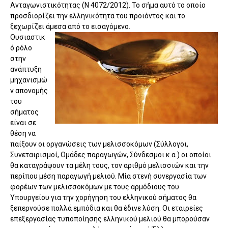
Ανταγωνιστικότητας (Ν 4072/2012). Το σήμα αυτό το οποίο
προσδιορίζει την ελληνικότητα του προϊόντος και το
ξεχωρίζει άμεσα από το εισαγόμενο.
Ουσιαστικ
ό ρόλο
στην
ανάπτυξη
μηχανισμώ
ν απονομής
του
σήματος
είναι σε
θέση να
παίξουν οι οργανώσεις των μελισσοκόμων (Σύλλογοι,
Συνεταιρισμοί, Ομάδες παραγωγών, Σύνδεσμοι κ.α.) οι οποίοι
θα καταγράψουν τα μέλη τους, τον αριθμό μελισσιών και την
περίπου μέση παραγωγή μελιού. Μία στενή συνεργασία των
φορέων των μελισσοκόμων με τους αρμόδιους του
Υπουργείου για την χορήγηση του ελληνικού σήματος θα
ξεπερνούσε πολλά εμπόδια και θα έδινε λύση. Οι εταιρείες
επεξεργασίας τυποποίησης ελληνικού μελιού θα μπορούσαν