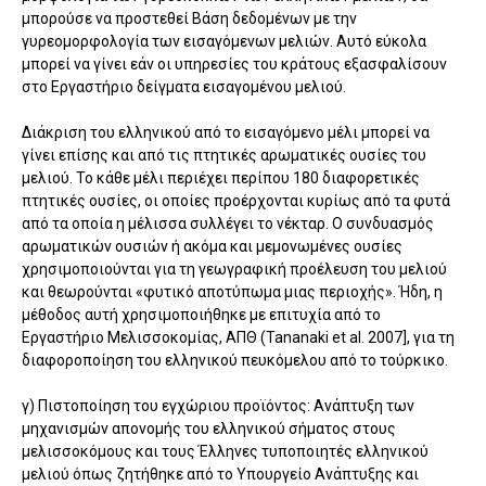
μπορούσε να προστεθεί Βάση δεδομένων με την
γυρεομορφολογία των εισαγόμενων μελιών. Αυτό εύκολα
μπορεί να γίνει εάν οι υπηρεσίες του κράτους εξασφαλίσουν
στο Εργαστήριο δείγματα εισαγομένου μελιού.
Διάκριση του ελληνικού από το εισαγόμενο μέλι μπορεί να
γίνει επίσης και από τις πτητικές αρωματικές ουσίες του
μελιού. Το κάθε μέλι περιέχει περίπου 180 διαφορετικές
πτητικές ουσίες, οι οποίες προέρχονται κυρίως από τα φυτά
από τα οποία η μέλισσα συλλέγει το νέκταρ. Ο συνδυασμός
αρωματικών ουσιών ή ακόμα και μεμονωμένες ουσίες
χρησιμοποιούνται για τη γεωγραφική προέλευση του μελιού
και θεωρούνται «φυτικό αποτύπωμα μιας περιοχής». Ήδη, η
μέθοδος αυτή χρησιμοποιήθηκε με επιτυχία από το
Εργαστήριο Μελισσοκομίας, ΑΠΘ (Tananaki et al. 2007], για τη
διαφοροποίηση του ελληνικού πευκόμελου από το τούρκικο.
γ) Πιστοποίηση του εγχώριου προϊόντος: Ανάπτυξη των
μηχανισμών απονομής του ελληνικού σήματος στους
μελισσοκόμους και τους Έλληνες τυποποιητές ελληνικού
μελιού όπως ζητήθηκε από το Υπουργείο Ανάπτυξης και