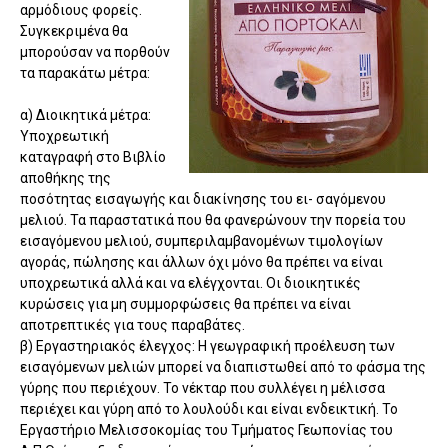
αρμόδιους φορείς.
Συγκεκριμένα θα
μπορούσαν να πορθούν
τα παρακάτω μέτρα:
α) Διοικητικά μέτρα:
Υποχρεωτική
καταγραφή στο Βιβλίο
αποθήκης της
ποσότητας εισαγωγής και διακίνησης του ει- σαγόμενου
μελιού. Τα παραστατικά που θα φανερώνουν την πορεία του
εισαγόμενου μελιού, συμπεριλαμβανομένων τιμολογίων
αγοράς, πώλησης και άλλων όχι μόνο θα πρέπει να είναι
υποχρεωτικά αλλά και να ελέγχονται. Οι διοικητικές
κυρώσεις για μη συμμορφώσεις θα πρέπει να είναι
αποτρεπτικές για τους παραβάτες.
β) Εργαστηριακός έλεγχος: Η γεωγραφική προέλευση των
εισαγόμενων μελιών μπορεί να διαπιστωθεί από το φάσμα της
γύρης που περιέχουν. Το νέκταρ που συλλέγει η μέλισσα
περιέχει και γύρη από το λουλούδι και είναι ενδεικτική. Το
Εργαστήριο Μελισσοκομίας του Τμήματος Γεωπονίας του