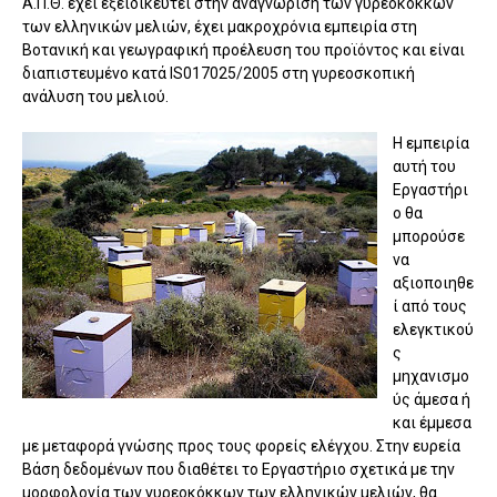
Α.Π.Θ. έχει εξειδικευτεί στην αναγνώριση των γυρεοκόκκων
των ελληνικών μελιών, έχει μακροχρόνια εμπειρία στη
Βοτανική και γεωγραφική προέλευση του προϊόντος και είναι
διαπιστευμένο κατά IS017025/2005 στη γυρεοσκοπική
ανάλυση του μελιού.
Η εμπειρία
αυτή του
Εργαστήρι
ο θα
μπορούσε
να
αξιοποιηθε
ί από τους
ελεγκτικού
ς
μηχανισμο
ύς άμεσα ή
και έμμεσα
με μεταφορά γνώσης προς τους φορείς ελέγχου. Στην ευρεία
Βάση δεδομένων που διαθέτει το Εργαστήριο σχετικά με την
μορφολογία των γυρεοκόκκων των ελληνικών μελιών, θα