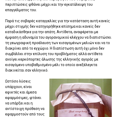
περιπτώσεις φθάνει μέχρι και την εγκατάλειψη του
επαγγέλματος του.
Παρά τις σοβαρές καταγγελίες για την κατάσταση αυτή κανείς
μέχρι στιγμής δεν κατηγορήθηκε επίσημα και κανείς δεν
καταδικάσθηκε για την απάτη. Αντίθετα, αναφέρεται με
έμφαση η αδυναμία του αγορανομικού ελέγχου να διαπιστώσει
τη γεωγραφική προέλευση των εισαγομένων μελιών και να το
διακρίνει από το εγχώριο. Η διαπίστωση αυτή όχι μόνο δεν
συμβάλλει στην επίλυση του προβλήματος αλλά αντίθετα
ανοίγει κερκόπορτες άλωσης της ελληνικής αγοράς με
εισαγόμενο υποβαθμισμένο μέλι το οποίο ανεξέλεγκτα
διακινείται σαν ελληνικό.
Ωστόσο λύσεις
υπάρχουν, είναι
εφικτές και άμεσα
εφαρμόσιμες, φτάνει
να υπάρξει και η
αντίστοιχη πρόθεση να
εφαρμοστούν από τους