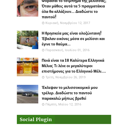
Φοβάσαι το τσίμπημα της μέλισσας;
Όταν μάθεις αυτά τα 5 πραγματάκια
όλα θα αλλάξουν... Διαδώστε το
παντού!
Κυριακή, Νοεμβρίου 12, 2017
Η θρησκεία μας είναι ολοζώντανη!
Έβαλαν εικόνες μέσα σε μελίσσι και
έγινε το θαύμα...
Παρασκευή, Ιουλίου 01, 2016
Ποιά είναι τα 18 Καλύτερα Ελληνικά
Μέλια; Τι λένε οι μεγαλύτεροι
επιστήμονες για το Ελληνικό Μέλι....
Τρίτη, Νοεμβρίου 26, 2019
Έκλεψαν το μελισσοκομικό μου
τρέλερ. Διαδώστε το παντού
παρακαλώ μήπως βρεθεί
Πέμπτη, Μαΐου 12, 2016
Social Plugin