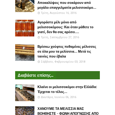
Αποκαλύψεις που σοκάρουν από
μεγάλο επαγγελματία μελισσοκόμο...
Τρίτη, Αυγούστου 16, 2016
Αγοράστε μέλι μόνο από
μελισσοκόμους: Και όταν μάθετε το
γιατί, δεν θα σας αρέσει....
Τρίτη, Σεπτεμβρίου 27, 2016
Βρίσκω χούφτες πεθαμένες μέλισσες
σε όλα μου τα μελίσσια... Μετά τις
ταινίες που έβαλα
Σάββατο, Φεβρουαρίου 03, 2018
Διαβάστε επίσης...
Κλαίνε οι μελισσοκόμοι στην Ελλάδα:
Έρχεται το τέλος...
Δευτέρα, Ιουνίου 06, 2016
ΧΑΝΟΥΜΕ ΤΑ ΜΕΛΙΣΣΙΑ ΜΑΣ
ΒΟΗΘΗΣΤΕ - ΦΩΝΗ ΑΠΟΓΝΩΣΗΣ ΑΠΟ