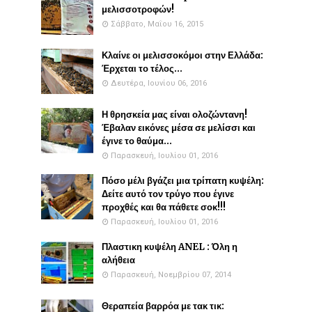
μελισσοτροφών!
Σάββατο, Μαΐου 16, 2015
Κλαίνε οι μελισσοκόμοι στην Ελλάδα:
Έρχεται το τέλος...
Δευτέρα, Ιουνίου 06, 2016
Η θρησκεία μας είναι ολοζώντανη!
Έβαλαν εικόνες μέσα σε μελίσσι και
έγινε το θαύμα...
Παρασκευή, Ιουλίου 01, 2016
Πόσο μέλι βγάζει μια τρίπατη κυψέλη:
Δείτε αυτό τον τρύγο που έγινε
προχθές και θα πάθετε σοκ!!!
Παρασκευή, Ιουλίου 01, 2016
Πλαστικη κυψέλη ANEL : Όλη η
αλήθεια
Παρασκευή, Νοεμβρίου 07, 2014
Θεραπεία βαρρόα με τακ τικ: