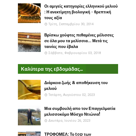
Οι αμιγείς κατηγορίες ελληνικού μελιού
: Η ανεκτίμητη βιολογική - θρεπτική
τους αξία
Τρίτη, Σεπτεμβρίου 30, 2014
Βρίσκω χούφτες πεθαμένες μέλισσες
σε όλα μου τα μελίσσια... Μετά τις
ταινίες που έβαλα
Σάββατο, Φεβρουαρίου 03, 2018
Καλύτερα της εβδομάδας...
Διάρκεια ζωής & αποθήκευση του
μελιού
Τετάρτη, Αυγούστου 02, 2023
Μια συμβουλή απο τον Επαγγελματία
μελισσοκόμο Μόσχο Ντιώνια!
Δευτέρα, Ιουνίου 26, 2023
ΤΡΟΦΟΜΕΛ: Το top των