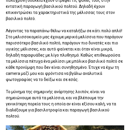
πολύχρονη δουλειά έχουν στρέψει τις φυλές τους στην
εντατική παραγωγή βασιλικού πολτού. Δηλαδή έχουν
επικεντρώσει τα χαρακτηριστικά της μέλισσας τους στον
βασιλικό πολτό.
Λέγοντας τα παραπάνω θέλω να καταλήξω σε κάτι πολύ απλό!
Στο μελισσοκομείο μας έχουμε μερικά μελίσσια που παράγουν
περισσότερο βασιλικό πολτό, παράγουν πιο δυνατές και πιο
υγιείης μέλισσες, και αυτό φαίνεται και όταν είναι μικρά,
δηλαδή παραφυάδες με λίγο πλυθησμό. Καθώς επιθεωρούσα
τα μελίσσια πέτυχα ένα μελίσσι με μπόλικο βασιλικό πολτό σε
κάθε προνύμφη που δεν είναι συνηθησμένο. Έτυχε να έχω τη
camera μαζί μου και φρόντισα να βγάλω αναλυτικά
φωτογραφίες να το δείξω και σε εσάς.
Το μύνημα της σημερινής ανάρτησης λοιπόν, είναι να
σημειώνουμε αυτά τα μελίσσια, και να βλέπουμε την
γενικότερη πορεία τους η οποία αν είναι εξίσου καλή, να τα
διαλέξουμε για βασιλοτροφία και παραγωγή βασιλικού
πολτού.