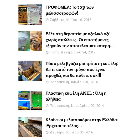
ΤΡΟΦΟΜΕΛ: Το top των
μελισσοτροφών!
Σάββατο, Μαΐου 16, 2015
Βέλτιστη θεραπεία με οξαλικό οξύ
χωρίς απώλειες. Οι επιστήμονες
εξηγούν την αποτελεσματικότερη...
Τρίτη, Δεκεμβρίου 24, 2019
Πόσο μέλι βγάζει μια τρίπατη κυψέλη:
Δείτε αυτό τον τρύγο που έγινε
προχθές και θα πάθετε σοκ!!!
Παρασκευή, Ιουλίου 01, 2016
Πλαστικη κυψέλη ANEL : Όλη η
αλήθεια
Παρασκευή, Νοεμβρίου 07, 2014
Κλαίνε οι μελισσοκόμοι στην Ελλάδα:
Έρχεται το τέλος...
Δευτέρα, Ιουνίου 06, 2016