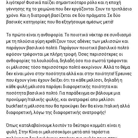
λιγότερο! Φυσικά παίζει σημαντικόταρο ρόλο και η εποχή
γέννησης πχ το χειμώνα που δεν εργάζονται ζουν το τριπλάσιο
χρόνο. Και η διατροφή βασίζεται σε δύο πράγματα. Σε δύο
βασικές κατηγορίες που θα εξηγήσουμε αμέσως μετά!
Το πρώτο είναι η ανθοφορία. Το ποιοτικό νέκταρ σε συνδιασμό
με τη πλούσια γύρη ερεθίζουν τους αδένες των μελισσών και
παράγουν βασιλικό πολτό. Παράγουν ποιοτικό βασιλικό πολτό
εφόσον τρέφονται με πλήρη τροφή. Όσες περισσότερες οι
ανθοφορίες τα λουλούδια, δηλαδή όσο πιο σωστά τρέφονται
οι μέλισσες τόσο περισσότερο πολτό εκκρίνουν. Αλλά το θέμα
δεν είναι μόνο στην ποσότητα αλλά και στην ποιότητα! Έρευνες
που έχουν γίνει έχουν δείξει ότι το κάθε μελίσσι, δηλαδή η
κάθε φυλή μέλισσα παράγει διαφορετικής ποιότητα και
ποσότητα βασιλικό πολτό. Για παράδειγμα αν βάλουμε μια
προνύμφη Ιταλικής φυλής, και ανατραφεί απο μελίσσι
buckfast η μέλισσα που θα προκύψει δεν θα είναι Ιταλική αλλά
διαφορετική, λόγω της διαφορετικής ανατροφής!
Όπως καταλαβαίνουμε λοιπόν το δεύτερο κομμάτι είναι η
φυλή. Στην Κίνα οι μελισσοκόμοι μετά από τεράστια