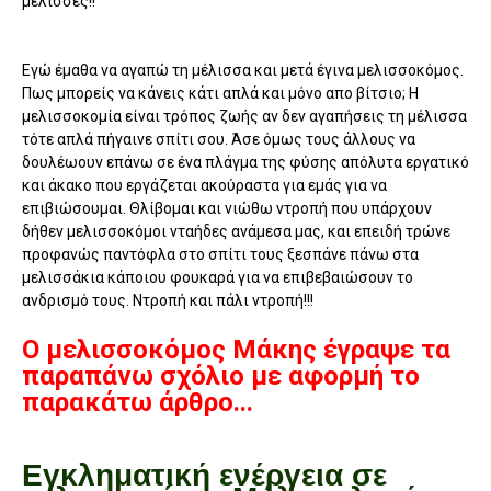
μέλισσες!!
Εγώ έμαθα να αγαπώ τη μέλισσα και μετά έγινα μελισσοκόμος.
Πως μπορείς να κάνεις κάτι απλά και μόνο απο βίτσιο; Η
μελισσοκομία είναι τρόπος ζωής αν δεν αγαπήσεις τη μέλισσα
τότε απλά πήγαινε σπίτι σου. Άσε όμως τους άλλους να
δουλέωουν επάνω σε ένα πλάγμα της φύσης απόλυτα εργατικό
και άκακο που εργάζεται ακούραστα για εμάς για να
επιβιώσουμαι. Θλίβομαι και νιώθω ντροπή που υπάρχουν
δήθεν μελισσοκόμοι νταήδες ανάμεσα μας, και επειδή τρώνε
προφανώς παντόφλα στο σπίτι τους ξεσπάνε πάνω στα
μελισσάκια κάποιου φουκαρά για να επιβεβαιώσουν το
ανδρισμό τους. Ντροπή και πάλι ντροπή!!!
Ο μελισσοκόμος Μάκης έγραψε τα
παραπάνω σχόλιο με αφορμή το
παρακάτω άρθρο...
Εγκληματική ενέργεια σε