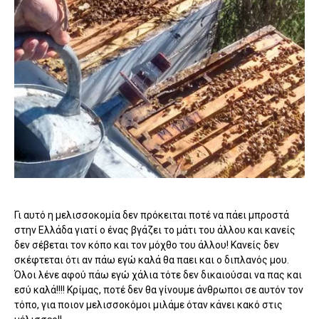
Γι αυτό η μελισσοκομία δεν πρόκειται ποτέ να πάει μπροστά
στην Ελλάδα γιατί ο ένας βγάζει το μάτι του άλλου και κανείς
δεν σέβεται τον κόπο και τον μόχθο του άλλου! Κανείς δεν
σκέφτεται ότι αν πάω εγώ καλά θα παει και ο διπλανός μου.
Όλοι λένε αφού πάω εγώ χάλια τότε δεν δικαιούσαι να πας και
εσύ καλά!!!! Κρίμας, ποτέ δεν θα γίνουμε άνθρωποι σε αυτόν τον
τόπο, για ποιον μελισσοκόμοι μιλάμε όταν κάνει κακό στις