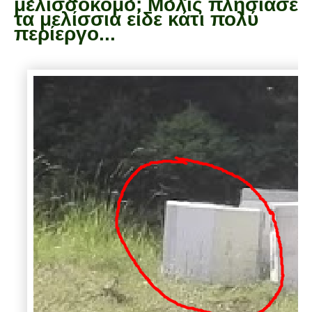
μελισσοκόμο: Μόλις πλησίασε
τα μελίσσια είδε κάτι πολύ
περίεργο...