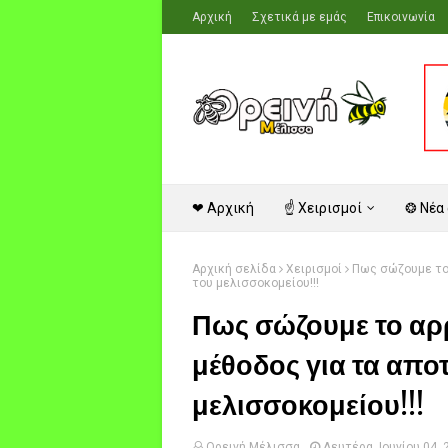
Αρχική
Σχετικά με εμάς
Επικοινωνία
❤ Αρχική
☝ Χειρισμοί
❂ Νέα
Αρχική σελίδα
Χειρισμοί
Πως σώζουμε το 
του μελισσοκομείου!!!
Πως σώζουμε το αρρ
μέθοδος για τα απο
μελισσοκομείου!!!
Ορεινή Μέλισσα
Δευτέρα, Ιουνίου 04, 