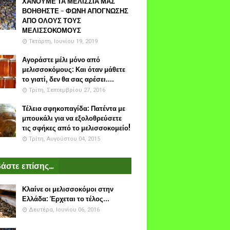
ΧΑΝΟΥΜΕ ΤΑ ΜΕΛΙΣΣΙΑ ΜΑΣ
ΒΟΗΘΗΣΤΕ - ΦΩΝΗ ΑΠΟΓΝΩΣΗΣ
ΑΠΟ ΟΛΟΥΣ ΤΟΥΣ
ΜΕΛΙΣΣΟΚΟΜΟΥΣ
Τετάρτη, Ιουνίου 19, 2019
Αγοράστε μέλι μόνο από
μελισσοκόμους: Και όταν μάθετε
το γιατί, δεν θα σας αρέσει....
Τρίτη, Σεπτεμβρίου 27, 2016
Τέλεια σφηκοπαγίδα: Πατέντα με
μπουκάλι για να εξολοθρεύσετε
τις σφήκες από το μελισσοκομείο!
Τρίτη, Αυγούστου 04, 2015
άστε επίσης...
Κλαίνε οι μελισσοκόμοι στην
Ελλάδα: Έρχεται το τέλος...
Δευτέρα, Ιουνίου 06, 2016