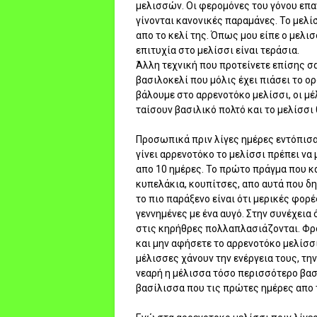
μελισσών. Οι φερομόνες του γόνου επα
γίνονται κανονικές παραμάνες. Το μελί
απο το κελί της. Όπως μου είπε ο μελισ
επιτυχία στο μελίσσι είναι τεράσια.
Άλλη τεχνική που προτείνετε επίσης σα
βασιλοκελί που μόλις έχει πιάσει το ορ
βάλουμε στο αρρενοτόκο μελίσσι, οι μ
ταίσουν βασιλικό πολτό και το μελίσσι
Προσωπικά πριν λίγες ημέρες εντόπισα 
γίνει αρρενοτόκο το μελίσσι πρέπει να 
απο 10 ημέρες. Το πρώτο πράγμα που κά
κυπελάκια, κουπίτσες, απο αυτά που δη
το πιο παράξενο είναι ότι μερικές φορέ
γεννημένες με ένα αυγό. Στην συνέχεια
στις κηρήθρες πολλαπλασιάζονται. Φρο
και μην αφήσετε το αρρενοτόκο μελίσσι 
μέλισσες χάνουν την ενέργεια τους, τη
νεαρή η μέλισσα τόσο περισσότερο βασι
βασίλισσα που τις πρώτες ημέρες απο 