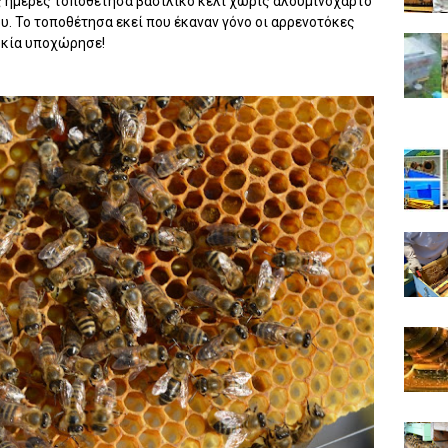
ς ημέρες τοποθέτησα βασιλικό κελί χωρίς αλουμινόχαρτο
ου. Το τοποθέτησα εκεί που έκαναν γόνο οι αρρενοτόκες
οκία υποχώρησε!