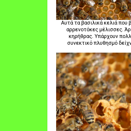
Αυτά τα βασιλικά κελιά που 
αρρενοτόκες μέλισσες. Άρ
κηρήθρας. Υπάρχουν πολλά
συνεκτικό πλυθησμό δείχν