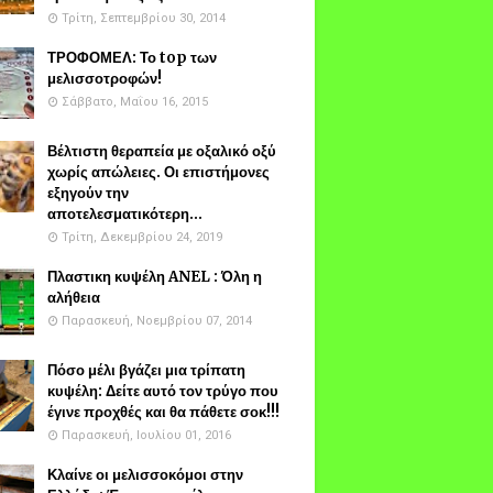
Τρίτη, Σεπτεμβρίου 30, 2014
ΤΡΟΦΟΜΕΛ: Το top των
μελισσοτροφών!
Σάββατο, Μαΐου 16, 2015
Βέλτιστη θεραπεία με οξαλικό οξύ
χωρίς απώλειες. Οι επιστήμονες
εξηγούν την
αποτελεσματικότερη...
Τρίτη, Δεκεμβρίου 24, 2019
Πλαστικη κυψέλη ANEL : Όλη η
αλήθεια
Παρασκευή, Νοεμβρίου 07, 2014
Πόσο μέλι βγάζει μια τρίπατη
κυψέλη: Δείτε αυτό τον τρύγο που
έγινε προχθές και θα πάθετε σοκ!!!
Παρασκευή, Ιουλίου 01, 2016
Κλαίνε οι μελισσοκόμοι στην