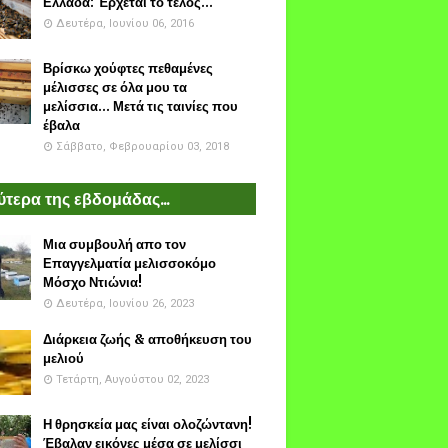
Ελλάδα: Έρχεται το τέλος...
Δευτέρα, Ιουνίου 06, 2016
Βρίσκω χούφτες πεθαμένες
μέλισσες σε όλα μου τα
μελίσσια... Μετά τις ταινίες που
έβαλα
Σάββατο, Φεβρουαρίου 03, 2018
τερα της εβδομάδας...
Μια συμβουλή απο τον
Επαγγελματία μελισσοκόμο
Μόσχο Ντιώνια!
Δευτέρα, Ιουνίου 26, 2023
Διάρκεια ζωής & αποθήκευση του
μελιού
Τετάρτη, Αυγούστου 02, 2023
Η θρησκεία μας είναι ολοζώντανη!
Έβαλαν εικόνες μέσα σε μελίσσι