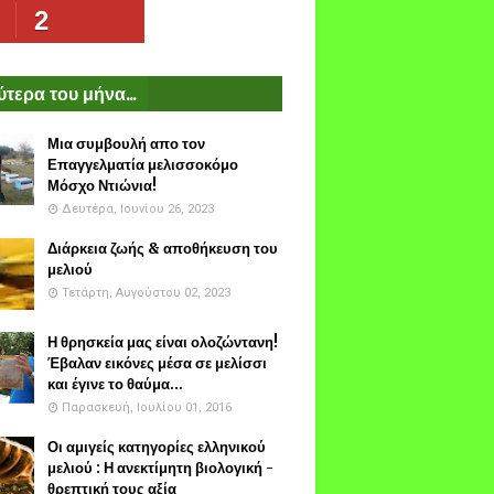
2
τερα του μήνα...
Μια συμβουλή απο τον
Επαγγελματία μελισσοκόμο
Μόσχο Ντιώνια!
Δευτέρα, Ιουνίου 26, 2023
Διάρκεια ζωής & αποθήκευση του
μελιού
Τετάρτη, Αυγούστου 02, 2023
Η θρησκεία μας είναι ολοζώντανη!
Έβαλαν εικόνες μέσα σε μελίσσι
και έγινε το θαύμα...
Παρασκευή, Ιουλίου 01, 2016
Οι αμιγείς κατηγορίες ελληνικού
μελιού : Η ανεκτίμητη βιολογική -
θρεπτική τους αξία