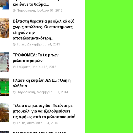
και έγινε το θαύμα...
Παρασκευή, Ιουλίου 01, 2016
Βέλτιστη θεραπεία με οξαλικό οξύ
χωρίς απώλειες. Οι επιστήμονες
εξηγούν την
αποτελεσματικότερη...
Τρίτη, Δεκεμβρίου 24, 2019
ΤΡΟΦΟΜΕΛ: Το top των
μελισσοτροφών!
Σάββατο, Μαΐου 16, 2015
Πλαστικη κυψέλη ANEL : Όλη η
αλήθεια
Παρασκευή, Νοεμβρίου 07, 2014
Τέλεια σφηκοπαγίδα: Πατέντα με
μπουκάλι για να εξολοθρεύσετε
τις σφήκες από το μελισσοκομείο!
Τρίτη, Αυγούστου 04, 2015