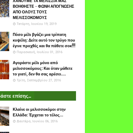
ΧΑΝΟΥΜΕ ΤΑ ΜΕΛΙΣΣΙΑ ΜΑΣ
ΒΟΗΘΗΣΤΕ - ΦΩΝΗ ΑΠΟΓΝΩΣΗΣ
ΑΠΟ ΟΛΟΥΣ ΤΟΥΣ
ΜΕΛΙΣΣΟΚΟΜΟΥΣ
Τετάρτη, Ιουνίου 19, 2019
Πόσο μέλι βγάζει μια τρίπατη
κυψέλη: Δείτε αυτό τον τρύγο που
έγινε προχθές και θα πάθετε σοκ!!!
Παρασκευή, Ιουλίου 01, 2016
Αγοράστε μέλι μόνο από
μελισσοκόμους: Και όταν μάθετε
το γιατί, δεν θα σας αρέσει....
Τρίτη, Σεπτεμβρίου 27, 2016
άστε επίσης...
Κλαίνε οι μελισσοκόμοι στην
Ελλάδα: Έρχεται το τέλος...
Δευτέρα, Ιουνίου 06, 2016