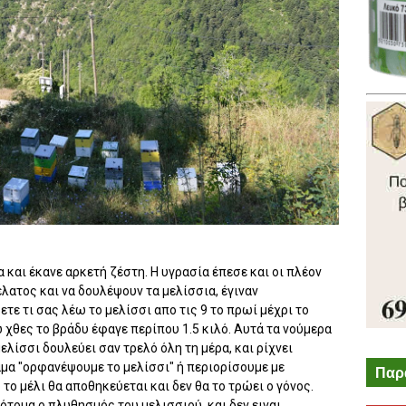
 και έκανε αρκετή ζέστη. Η υγρασία έπεσε και οι πλέον
έλατος και να δουλέψουν τα μελίσσια, έγιναν
τε τι σας λέω το μελίσσι απο τις 9 το πρωί μέχρι το
ώ χθες το βράδυ έφαγε περίπου 1.5 κιλό. Αυτά τα νούμερα
ελίσσι δουλεύει σαν τρελό όλη τη μέρα, και ρίχνει
αμα "ορφανέψουμε το μελίσσι" ή περιορίσουμε με
Παρ
το μέλι θα αποθηκεύεται και δεν θα το τρώει ο γόνος.
ότομα ο πλυθησμός του μελισσιού, και δεν ειναι