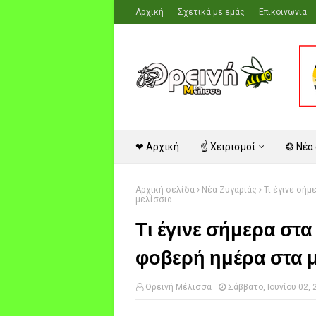
Αρχική
Σχετικά με εμάς
Επικοινωνία
❤ Αρχική
☝ Χειρισμοί
❂ Νέα
Αρχική σελίδα
Νέα Ζυγαριάς
Τι έγινε σήμ
μελίσσια...
Τι έγινε σήμερα στα 
φοβερή ημέρα στα μ
Ορεινή Μέλισσα
Σάββατο, Ιουνίου 02, 