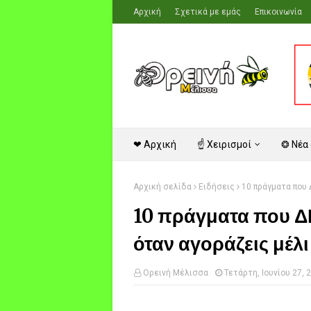
Αρχική
Σχετικά με εμάς
Επικοινωνία
❤ Αρχική
☝ Χειρισμοί
❂ Νέα
Αρχική σελίδα
Ειδήσεις
10 πράγματα που 
10 πράγματα που Δ
όταν αγοράζεις μέλι 
Ορεινή Μέλισσα
Τετάρτη, Ιουνίου 27, 