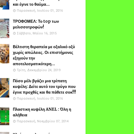
και έγινε το θαύμα...
Παρασκευή, Ιουλίου 01, 2016
ΤΡΟΦΟΜΕΛ: Το top των
μελισσοτροφών!
Σάββατο, Μαΐου 16, 2015
Βέλτιστη θεραπεία με οξαλικό οξύ
χωρίς απώλειες. Οι επιστήμονες
εξηγούν την
αποτελεσματικότερη...
Τρίτη, Δεκεμβρίου 24, 2019
Πόσο μέλι βγάζει μια τρίπατη
κυψέλη: Δείτε αυτό τον τρύγο που
έγινε προχθές και θα πάθετε σοκ!!!
Παρασκευή, Ιουλίου 01, 2016
Πλαστικη κυψέλη ANEL : Όλη η
αλήθεια
Παρασκευή, Νοεμβρίου 07, 2014