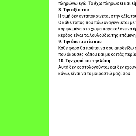
πληρώνω εγώ. Το έχω πληρώσει και είμ
8. Την αξία του
Η τιμή δεν ανταποκρίνεται στην αξία το
Ο κάθε τόπος που πάω αναγεννιέται με
καρφωμένα στο χώμα παρακαλάνε να έρθε
κέρδος είναι τα λουλούδια της επόμενη
9. Την δυσπιστία σου
Κάθε φορα θα πρέπει να σου αποδείξω οτ
που άκουσες κάπου και με κοιτάς περίε
10. Την χαρά και την λύπη
Αυτά δεν κοστολογούνται και δεν έχουν
κάνω, είναι να τα μοιραστώ μαζί σου.