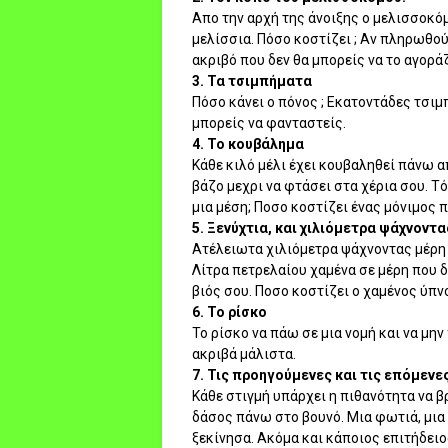
Απο την αρχή της άνοιξης ο μελισσοκόμο
μελίσσια. Πόσο κοστίζει ; Αν πληρωθούν
ακριβό που δεν θα μπορείς να το αγοράζ
3. Τα τσιμπήματα
Πόσο κάνει ο πόνος ; Εκατοντάδες τσι
μπορείς να φανταστείς.
4. Το κουβάλημα
Κάθε κιλό μέλι έχει κουβαληθεί πάνω απ
βάζο μεχρι να φτάσει στα χέρια σου. Τ
μια μέση; Ποσο κοστίζει ένας μόνιμος π
5. Ξενύχτια, και χιλιόμετρα ψάχνοντ
Ατέλειωτα χιλιόμετρα ψάχνοντας μέρη 
Λίτρα πετρελαίου χαμένα σε μέρη που 
βιός σου. Ποσο κοστίζει ο χαμένος ύπν
6. Το ρίσκο
Το ρίσκο να πάω σε μια νομή και να μη
ακριβά μάλιστα.
7. Τις προηγούμενες και τις επόμεν
Κάθε στιγμή υπάρχει η πιθανότητα να β
δάσος πάνω στο βουνό. Μια φωτιά, μια
ξεκίνησα. Ακόμα και κάποιος επιτήδειο