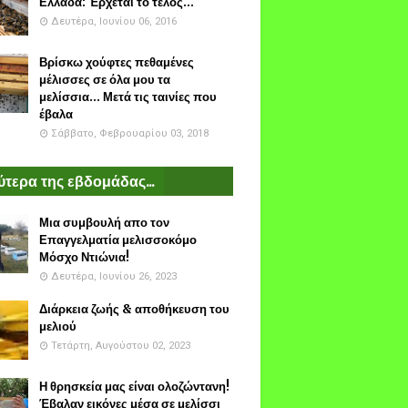
Ελλάδα: Έρχεται το τέλος...
Δευτέρα, Ιουνίου 06, 2016
Βρίσκω χούφτες πεθαμένες
μέλισσες σε όλα μου τα
μελίσσια... Μετά τις ταινίες που
έβαλα
Σάββατο, Φεβρουαρίου 03, 2018
τερα της εβδομάδας...
Μια συμβουλή απο τον
Επαγγελματία μελισσοκόμο
Μόσχο Ντιώνια!
Δευτέρα, Ιουνίου 26, 2023
Διάρκεια ζωής & αποθήκευση του
μελιού
Τετάρτη, Αυγούστου 02, 2023
Η θρησκεία μας είναι ολοζώντανη!
Έβαλαν εικόνες μέσα σε μελίσσι