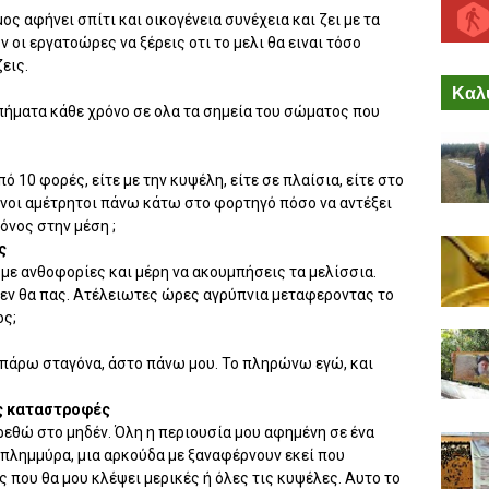
ς αφήνει σπίτι και οικογένεια συνέχεια και ζει με τα
 οι εργατοώρες να ξέρεις οτι το μελι θα ειναι τόσο
εις.
Καλύ
μπήματα κάθε χρόνο σε ολα τα σημεία του σώματος που
ό 10 φορές, είτε με την κυψέλη, είτε σε πλαίσια, είτε στο
όνοι αμέτρητοι πάνω κάτω στο φορτηγό πόσο να αντέξει
όνος στην μέση ;
ας
με ανθοφορίες και μέρη να ακουμπήσεις τα μελίσσια.
δεν θα πας. Ατέλειωτες ώρες αγρύπνια μεταφεροντας το
ος;
ν πάρω σταγόνα, άστο πάνω μου. Το πληρώνω εγώ, και
ες καταστροφές
ρεθώ στο μηδέν. Όλη η περιουσία μου αφημένη σε ένα
 πλημμύρα, μια αρκούδα με ξαναφέρνουν εκεί που
ς που θα μου κλέψει μερικές ή όλες τις κυψέλες. Αυτο το