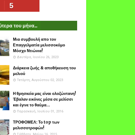
5
τερα του μήνα...
Μια συμβουλή απο τον
Επαγγελματία μελισσοκόμο
Μόσχο Ντιώνια!
Δευτέρα, Ιουνίου 26, 2023
Διάρκεια ζωής & αποθήκευση του
μελιού
Τετάρτη, Αυγούστου 02, 2023
Η θρησκεία μας είναι ολοζώντανη!
Έβαλαν εικόνες μέσα σε μελίσσι
και έγινε το θαύμα...
Παρασκευή, Ιουλίου 01, 2016
ΤΡΟΦΟΜΕΛ: Το top των
μελισσοτροφών!
Σάββατο, Μαΐου 16, 2015