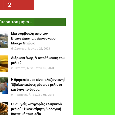
2
τερα του μήνα...
Μια συμβουλή απο τον
Επαγγελματία μελισσοκόμο
Μόσχο Ντιώνια!
Δευτέρα, Ιουνίου 26, 2023
Διάρκεια ζωής & αποθήκευση του
μελιού
Τετάρτη, Αυγούστου 02, 2023
Η θρησκεία μας είναι ολοζώντανη!
Έβαλαν εικόνες μέσα σε μελίσσι
και έγινε το θαύμα...
Παρασκευή, Ιουλίου 01, 2016
Οι αμιγείς κατηγορίες ελληνικού
μελιού : Η ανεκτίμητη βιολογική -
θρεπτική τους αξία