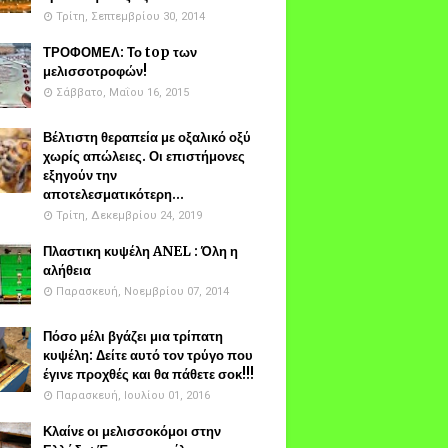
Τρίτη, Σεπτεμβρίου 30, 2014
ΤΡΟΦΟΜΕΛ: Το top των
μελισσοτροφών!
Σάββατο, Μαΐου 16, 2015
Βέλτιστη θεραπεία με οξαλικό οξύ
χωρίς απώλειες. Οι επιστήμονες
εξηγούν την
αποτελεσματικότερη...
Τρίτη, Δεκεμβρίου 24, 2019
Πλαστικη κυψέλη ANEL : Όλη η
αλήθεια
Παρασκευή, Νοεμβρίου 07, 2014
Πόσο μέλι βγάζει μια τρίπατη
κυψέλη: Δείτε αυτό τον τρύγο που
έγινε προχθές και θα πάθετε σοκ!!!
Παρασκευή, Ιουλίου 01, 2016
Κλαίνε οι μελισσοκόμοι στην