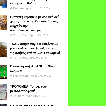
και έγινε το θαύμα...
Παρασκευή, Ιουλίου 01, 2016
Βέλτιστη θεραπεία με οξαλικό οξύ
χωρίς απώλειες. Οι επιστήμονες
εξηγούν την
αποτελεσματικότερη...
Τρίτη, Δεκεμβρίου 24, 2019
Τέλεια σφηκοπαγίδα: Πατέντα με
μπουκάλι για να εξολοθρεύσετε
τις σφήκες από το μελισσοκομείο!
Τρίτη, Αυγούστου 04, 2015
Πλαστικη κυψέλη ANEL : Όλη η
αλήθεια
Παρασκευή, Νοεμβρίου 07, 2014
ΤΡΟΦΟΜΕΛ: Το top των
μελισσοτροφών!
Σάββατο, Μαΐου 16, 2015