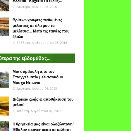
Ελλάδα: Έρχεται το τέλος...
Δευτέρα, Ιουνίου 06, 2016
Βρίσκω χούφτες πεθαμένες
μέλισσες σε όλα μου τα
μελίσσια... Μετά τις ταινίες που
έβαλα
Σάββατο, Φεβρουαρίου 03, 2018
τερα της εβδομάδας...
Μια συμβουλή απο τον
Επαγγελματία μελισσοκόμο
Μόσχο Ντιώνια!
Δευτέρα, Ιουνίου 26, 2023
Διάρκεια ζωής & αποθήκευση του
μελιού
Τετάρτη, Αυγούστου 02, 2023
Η θρησκεία μας είναι ολοζώντανη!
Έβαλαν εικόνες μέσα σε μελίσσι