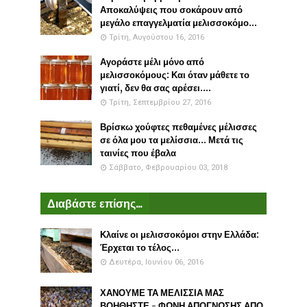
Αποκαλύψεις που σοκάρουν από
μεγάλο επαγγελματία μελισσοκόμο...
Τρίτη, Αυγούστου 16, 2016
Αγοράστε μέλι μόνο από
μελισσοκόμους: Και όταν μάθετε το
γιατί, δεν θα σας αρέσει....
Τρίτη, Σεπτεμβρίου 27, 2016
Βρίσκω χούφτες πεθαμένες μέλισσες
σε όλα μου τα μελίσσια... Μετά τις
ταινίες που έβαλα
Σάββατο, Φεβρουαρίου 03, 2018
Διαβάστε επίσης...
Κλαίνε οι μελισσοκόμοι στην Ελλάδα:
Έρχεται το τέλος...
Δευτέρα, Ιουνίου 06, 2016
ΧΑΝΟΥΜΕ ΤΑ ΜΕΛΙΣΣΙΑ ΜΑΣ
ΒΟΗΘΗΣΤΕ - ΦΩΝΗ ΑΠΟΓΝΩΣΗΣ ΑΠΟ