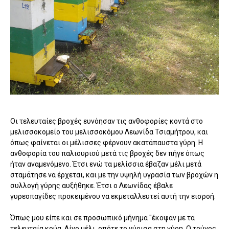
Οι τελευταίες βροχές ευνόησαν τις ανθοφορίες κοντά στο
μελισσοκομείο του μελισσοκόμου Λεωνίδα Τσιαμήτρου, και
όπως φαίνεται οι μέλισσες φέρνουν ακατάπαυστα γύρη. Η
ανθοφορία του παλιουριού μετά τις βροχές δεν πήγε όπως
ήταν αναμενόμενο. Έτσι ενώ τα μελίσσια έβαζαν μέλι μετά
σταμάτησε να έρχεται, και με την υψηλή υγρασία των βροχών η
συλλογή γύρης αυξήθηκε. Έτσι ο Λεωνίδας έβαλε
γυρεοπαγίδες προκειμένου να εκμεταλλευτεί αυτή την εισροή.
Όπως μου είπε και σε προσωπικό μήνημα "έκοψαν με τα
τελευταία κρύα. Λίγο μέλι. οπότε το γύρισα στη γύρη. Ο τρύγος