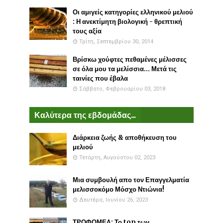
Οι αμιγείς κατηγορίες ελληνικού μελιού
: Η ανεκτίμητη βιολογική - θρεπτική
τους αξία
Τρίτη, Σεπτεμβρίου 30, 2014
Βρίσκω χούφτες πεθαμένες μέλισσες
σε όλα μου τα μελίσσια... Μετά τις
ταινίες που έβαλα
Σάββατο, Φεβρουαρίου 03, 2018
Καλύτερα της εβδομάδας...
Διάρκεια ζωής & αποθήκευση του
μελιού
Τετάρτη, Αυγούστου 02, 2023
Μια συμβουλή απο τον Επαγγελματία
μελισσοκόμο Μόσχο Ντιώνια!
Δευτέρα, Ιουνίου 26, 2023
ΤΡΟΦΟΜΕΛ: Το top των