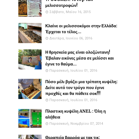
μελισσοτροφών!
Σάββατο, Μαΐου 16, 2015
Κλαίνε οι μελισσοκόμοι στην Ελλάδα:
Έρχεται το τέλος...
Δευτέρα, Ιουνίου 06, 2016
Η θρησκεία μας είναι ολοζώντανη!
Έβαλαν εικόνες μέσα σε μελίσσι και
έγινε το θαύμα...
Παρασκευή, Ιουλίου 01, 2016
Πόσο μέλι βγάζει μια τρίπατη κυψέλη:
Δείτε αυτό τον τρύγο που έγινε
προχθές και θα πάθετε σοκ!!!
Παρασκευή, Ιουλίου 01, 2016
Πλαστικη κυψέλη ANEL : Όλη η
αλήθεια
Παρασκευή, Νοεμβρίου 07, 2014
Θεραπεία βαρρόα με τακ τικ: