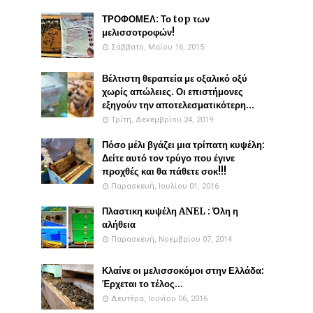
ΤΡΟΦΟΜΕΛ: Το top των
μελισσοτροφών!
Σάββατο, Μαΐου 16, 2015
Βέλτιστη θεραπεία με οξαλικό οξύ
χωρίς απώλειες. Οι επιστήμονες
εξηγούν την αποτελεσματικότερη...
Τρίτη, Δεκεμβρίου 24, 2019
Πόσο μέλι βγάζει μια τρίπατη κυψέλη:
Δείτε αυτό τον τρύγο που έγινε
προχθές και θα πάθετε σοκ!!!
Παρασκευή, Ιουλίου 01, 2016
Πλαστικη κυψέλη ANEL : Όλη η
αλήθεια
Παρασκευή, Νοεμβρίου 07, 2014
Κλαίνε οι μελισσοκόμοι στην Ελλάδα:
Έρχεται το τέλος...
Δευτέρα, Ιουνίου 06, 2016