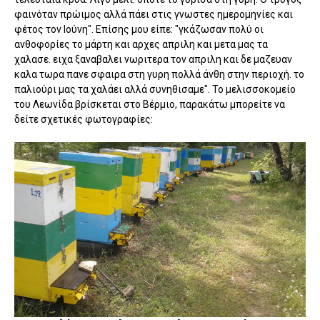
φαινόταν πρώιμος αλλά πάει στις γνωστες ημερομηνίες και
φέτος τον Ιούνη". Επίσης μου είπε: "γκάζωσαν πολύ οι
ανθοφορίες το μάρτη και αρχες απριλη και μετα μας τα
χαλασε. ειχα ξαναβαλει νωριτερα τον απριλη και δε μαζευαν
καλα τωρα πανε σφαιρα στη γυρη πολλά άνθη στην περιοχή. το
παλιούρι μας τα χαλάει αλλά συνηθισαμε". Το μελισσοκομείο
του Λεωνίδα βρίσκεται στο Βέρμιο, παρακάτω μπορείτε να
δείτε σχετικές φωτογραφίες: