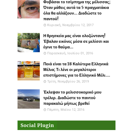
Φοβάσαι το τσίμπημα της μέλισσας;
Όταν μάθεις αυτά τα 5 πραγματάκια
όλα θα αλλάξουν... Διαδώστε το
παντού!
Κυριακή, Νοεμβρίου 12, 2017
Η θρησκεία μας είναι ολοζώντανη!
Έβαλαν εικόνες μέσα σε μελίσσι και
έγινε το θαύμα...
Παρασκευή, Ιουλίου 01, 2016
Ποιά είναι τα 18 Καλύτερα Ελληνικά
Μέλια; Τι λένε οι μεγαλύτεροι
επιστήμονες για το Ελληνικό Μέλι....
Τρίτη, Νοεμβρίου 26, 2019
Έκλεψαν το μελισσοκομικό μου
τρέλερ. Διαδώστε το παντού
παρακαλώ μήπως βρεθεί
Πέμπτη, Μαΐου 12, 2016
Social Plugin