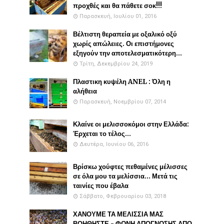
προχθές και θα πάθετε σοκ!!!
Παρασκευή, Ιουλίου 01, 2016
Βέλτιστη θεραπεία με οξαλικό οξύ
χωρίς απώλειες. Οι επιστήμονες
εξηγούν την αποτελεσματικότερη...
Τρίτη, Δεκεμβρίου 24, 2019
Πλαστικη κυψέλη ANEL : Όλη η
αλήθεια
Παρασκευή, Νοεμβρίου 07, 2014
Κλαίνε οι μελισσοκόμοι στην Ελλάδα:
Έρχεται το τέλος...
Δευτέρα, Ιουνίου 06, 2016
Βρίσκω χούφτες πεθαμένες μέλισσες
σε όλα μου τα μελίσσια... Μετά τις
ταινίες που έβαλα
Σάββατο, Φεβρουαρίου 03, 2018
ΧΑΝΟΥΜΕ ΤΑ ΜΕΛΙΣΣΙΑ ΜΑΣ
ΒΟΗΘΗΣΤΕ - ΦΩΝΗ ΑΠΟΓΝΩΣΗΣ ΑΠΟ