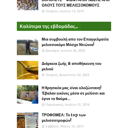
ΟΛΟΥΣ ΤΟΥΣ ΜΕΛΙΣΣΟΚΟΜΟΥΣ
Τετάρτη, Ιουνίου 19, 2019
Καλύτερα της εβδομάδας...
Μια συμβουλή απο τον Επαγγελματία
μελισσοκόμο Μόσχο Ντιώνια!
Δευτέρα, Ιουνίου 26, 2023
Διάρκεια ζωής & αποθήκευση του
μελιού
Τετάρτη, Αυγούστου 02, 2023
Η θρησκεία μας είναι ολοζώντανη!
Έβαλαν εικόνες μέσα σε μελίσσι και
έγινε το θαύμα...
Παρασκευή, Ιουλίου 01, 2016
ΤΡΟΦΟΜΕΛ: Το top των
μελισσοτροφών!
Σάββατο, Μαΐου 16, 2015