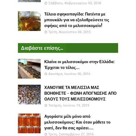
Σάββατο, Φεβρουαρίου 03, 2018
Τέλεια σφηκοπαγίδα: Πατέντα με
μπουκάλι για να εξολοθρεύσετε τις
σφήκες από το μελισσοκομείο!
Τρίτη, Αυγούστου 04, 2015
Διαβάστε επίσης...
Κλαίνε οι μελισσοκόμοι στην Ελλάδα:
Έρχεται το τέλος...
Δευτέρα, Ιουνίου 06, 2016
ΧΑΝΟΥΜΕ ΤΑ ΜΕΛΙΣΣΙΑ ΜΑΣ
ΒΟΗΘΗΣΤΕ - ΦΩΝΗ ΑΠΟΓΝΩΣΗΣ ΑΠΟ
ΟΛΟΥΣ ΤΟΥΣ ΜΕΛΙΣΣΟΚΟΜΟΥΣ
Τετάρτη, Ιουνίου 19, 2019
Αγοράστε μέλι μόνο από
μελισσοκόμους: Και όταν μάθετε το
γιατί, δεν θα σας αρέσει....
Τρίτη, Σεπτεμβρίου 27, 2016