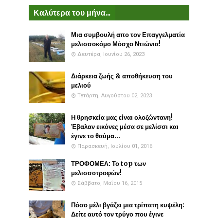
Καλύτερα του μήνα...
Μια συμβουλή απο τον Επαγγελματία
μελισσοκόμο Μόσχο Ντιώνια!
Δευτέρα, Ιουνίου 26, 2023
Διάρκεια ζωής & αποθήκευση του
μελιού
Τετάρτη, Αυγούστου 02, 2023
Η θρησκεία μας είναι ολοζώντανη!
Έβαλαν εικόνες μέσα σε μελίσσι και
έγινε το θαύμα...
Παρασκευή, Ιουλίου 01, 2016
ΤΡΟΦΟΜΕΛ: Το top των
μελισσοτροφών!
Σάββατο, Μαΐου 16, 2015
Πόσο μέλι βγάζει μια τρίπατη κυψέλη:
Δείτε αυτό τον τρύγο που έγινε