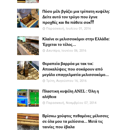
Πόσο μέλι βγάζει μια τρίπατη κυψέλη:
Δείτε αυτό τον τρύγο που έγινε
προχθές και θα πάθετε σοκ!!!
Παρασκευή, Ιουλίου 01, 2016
Κλαίνε οι μελισσοκόμοι στην Ελλάδα:
Έρχεται το τέλος...
Δευτέρα, Ιουνίου 06, 2016
Θεραπεία βαρρόα με τακ τικ:
Αποκαλύψεις που σοκάρουν από
μεγάλο επαγγελματία μελισσοκόμο...
Τρίτη, Αυγούστου 16, 2016
Πλαστικη κυψέλη ANEL : Όλη η
αλήθεια
Παρασκευή, Νοεμβρίου 07, 2014
Βρίσκω χούφτες πεθαμένες μέλισσες
σε όλα μου τα μελίσσια... Μετά τις
ταινίες που έβαλα