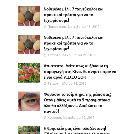
Νοθευένο μέλι. 7 πανεύκολοι και
πρακτικοί τρόποι για να το
ξεχωρίσουμε!
Παρασκευή, Νοεμβρίου 15, 2019
Νοθευένο μέλι. 7 πανεύκολοι και
πρακτικοί τρόποι για να το
ξεχωρίσουμε!
Τετάρτη, Δεκεμβρίου 21, 2016
Απίστευτο: Δείτε πως αυξάνουν τη
παραγωγή στη Κίνα. Ξυπνήστε πριν να
είναι αργά VIDEO ΣΟΚ
Τετάρτη, Μαΐου 11, 2016
Φοβάσαι το τσίμπημα της μέλισσας;
Όταν μάθεις αυτά τα 5 πραγματάκια
όλα θα αλλάξουν... Διαδώστε το
παντού!
Κυριακή, Νοεμβρίου 12, 2017
Η θρησκεία μας είναι ολοζώντανη!