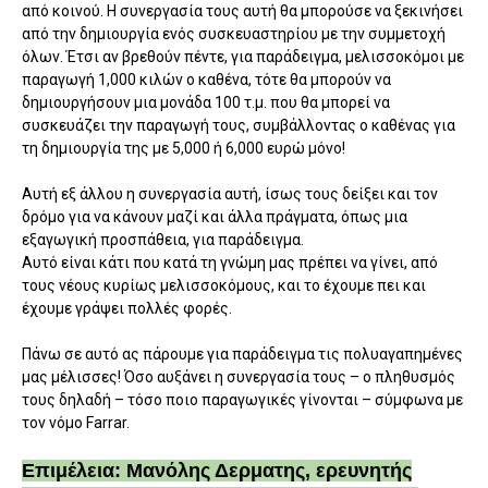
από κοινού. Η συνεργασία τους αυτή θα μπορούσε να ξεκινήσει
από την δημιουργία ενός συσκευαστηρίου με την συμμετοχή
όλων. Έτσι αν βρεθούν πέντε, για παράδειγμα, μελισσοκόμοι με
παραγωγή 1,000 κιλών ο καθένα, τότε θα μπορούν να
δημιουργήσουν μια μονάδα 100 τ.μ. που θα μπορεί να
συσκευάζει την παραγωγή τους, συμβάλλοντας ο καθένας για
τη δημιουργία της με 5,000 ή 6,000 ευρώ μόνο!
Αυτή εξ άλλου η συνεργασία αυτή, ίσως τους δείξει και τον
δρόμο για να κάνουν μαζί και άλλα πράγματα, όπως μια
εξαγωγική προσπάθεια, για παράδειγμα.
Αυτό είναι κάτι που κατά τη γνώμη μας πρέπει να γίνει, από
τους νέους κυρίως μελισσοκόμους, και το έχουμε πει και
έχουμε γράψει πολλές φορές.
Πάνω σε αυτό ας πάρουμε για παράδειγμα τις πολυαγαπημένες
μας μέλισσες! Όσο αυξάνει η συνεργασία τους – ο πληθυσμός
τους δηλαδή – τόσο ποιο παραγωγικές γίνονται – σύμφωνα με
τον νόμο Farrar.
Επιμέλεια: Μανόλης Δερματης, ερευνητής