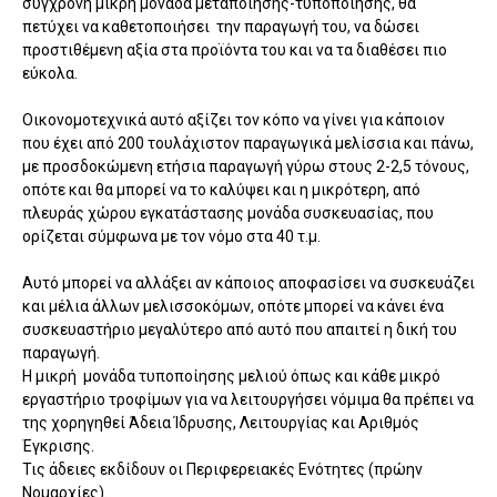
σύγχρονη μικρή μονάδα μεταποίησης-τυποποίησης, θα
πετύχει να καθετοποιήσει την παραγωγή του, να δώσει
προστιθέμενη αξία στα προϊόντα του και να τα διαθέσει πιο
εύκολα.
Οικονομοτεχνικά αυτό αξίζει τον κόπο να γίνει για κάποιον
που έχει από 200 τουλάχιστον παραγωγικά μελίσσια και πάνω,
με προσδοκώμενη ετήσια παραγωγή γύρω στους 2-2,5 τόνους,
οπότε και θα μπορεί να το καλύψει και η μικρότερη, από
πλευράς χώρου εγκατάστασης μονάδα συσκευασίας, που
ορίζεται σύμφωνα με τον νόμο στα 40 τ.μ.
Αυτό μπορεί να αλλάξει αν κάποιος αποφασίσει να συσκευάζει
και μέλια άλλων μελισσοκόμων, οπότε μπορεί να κάνει ένα
συσκευαστήριο μεγαλύτερο από αυτό που απαιτεί η δική του
παραγωγή.
Η μικρή μονάδα τυποποίησης μελιού όπως και κάθε μικρό
εργαστήριο τροφίμων για να λειτουργήσει νόμιμα θα πρέπει να
της χορηγηθεί Άδεια Ίδρυσης, Λειτουργίας και Αριθμός
Έγκρισης.
Τις άδειες εκδίδουν οι Περιφερειακές Ενότητες (πρώην
Νομαρχίες).