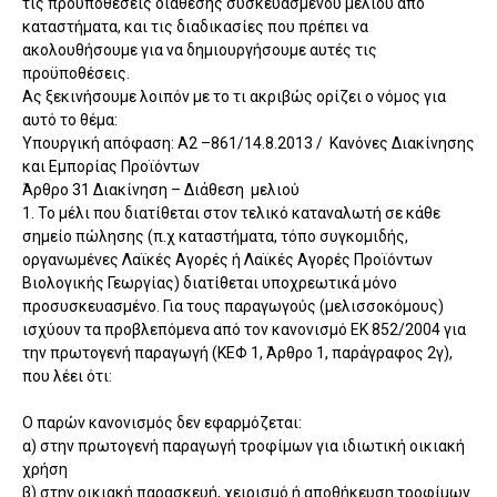
τις προϋποθέσεις διάθεσης συσκευασμένου μελιού από
καταστήματα, και τις διαδικασίες που πρέπει να
ακολουθήσουμε για να δημιουργήσουμε αυτές τις
προϋποθέσεις.
Ας ξεκινήσουμε λοιπόν με το τι ακριβώς ορίζει ο νόμος για
αυτό το θέμα:
Υπουργική απόφαση: Α2 –861/14.8.2013 / Κανόνες Διακίνησης
και Εμπορίας Προϊόντων
Άρθρο 31 Διακίνηση – Διάθεση μελιού
1. Το μέλι που διατίθεται στον τελικό καταναλωτή σε κάθε
σημείο πώλησης (π.χ καταστήματα, τόπο συγκομιδής,
οργανωμένες Λαϊκές Αγορές ή Λαϊκές Αγορές Προϊόντων
Βιολογικής Γεωργίας) διατίθεται υποχρεωτικά μόνο
προσυσκευασμένο. Για τους παραγωγούς (μελισσοκόμους)
ισχύουν τα προβλεπόμενα από τον κανονισμό ΕΚ 852/2004 για
την πρωτογενή παραγωγή (ΚΕΦ 1, Άρθρο 1, παράγραφος 2γ),
που λέει ότι:
Ο παρών κανονισμός δεν εφαρμόζεται:
α) στην πρωτογενή παραγωγή τροφίμων για ιδιωτική οικιακή
χρήση
β) στην οικιακή παρασκευή, χειρισμό ή αποθήκευση τροφίμων