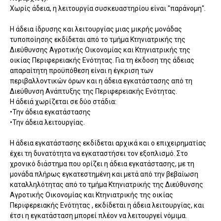
Χωρίς άδεια, η λειτουργία συσκευαστηρίου είναι "παράνομη".
Η άδεια ίδρυσης και λειτουργίας μιας μικρής μονάδας
τυποποίησης εκδίδεται από το τμήμα Κτηνιατρικής της
Διεύθυνσης Αγροτικής Οικονομίας και Κτηνιατρικής της
οικίας Περιφερειακής Ενότητας. Για τη έκδοση της άδειας
απαραίτητη προϋπόθεση είναι η έγκριση των
περιβαλλοντικών όρων και η άδεια εγκατάστασης από τη
Διεύθυνση Ανάπτυξης της Περιφερειακής Ενότητας.
Η άδειά χωρίζεται σε δύο στάδια:
•Την άδεια εγκατάστασης
•Την άδεια λειτουργίας.
Η άδεια εγκατάστασης εκδίδεται αρχικά και ο επιχειρηματίας
έχει τη δυνατότητα να εγκαταστήσει τον εξοπλισμό. Στο
χρονικό διάστημα που ορίζει η άδεια εγκατάστασης, με τη
μονάδα πλήρως εγκατεστημένη και μετά από την βεβαίωση
καταλληλότητας από το τμήμα Κτηνιατρικής της Διεύθυνσης
Αγροτικής Οικονομίας και Κτηνιατρικής της οικίας
Περιφερειακής Ενότητας , εκδίδεται η άδεια λειτουργίας, και
έτσι η εγκατάσταση μπορεί πλέον να λειτουργεί νόμιμα.