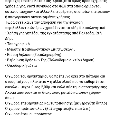
περιοχές Γενικής Κατοικίας. Χρειάζεται όμως προσοχή με τις
χρήσεις γης, γιατί συνήθως στα ΦΕΚ στα οποία ορίζονται
αυτές, υπάρχουν και άλλες λεπτομέρειες οι οποίες επιτρέπουν
ή απαγορεύουν συγκεκριμένες χρήσεις.
Τώρα σχετικά με την απόφαση για την έγκριση
περιβαλλοντικών όρων χρειάζονται τα εξής δικαιολογητικά:
• Χρήση γης γηπέδου της εγκατάστασης από Πολεοδομία ή
Δήμο.
• Τοπογραφικό.
• Μελέτη Περιβαλλοντικών Επιπτώσεων. .
• Ειδική Δήλωση (Συμπληρωμένη).
• Βεβαίωση Χρήσεων Γης (Πολεοδομία οικείου Δήμου)
• Οικοδομική άδεια.
Ο χώρος του εργαστηρίου θα πρέπει να έχει στο πάτωμα και
στους τοίχους πλακάκια – ή άλλο υλικό που να καθαρίζεται
εύκολα - μέχρι ύψος 2,00μ και καλό σύστημα αποστράγγισης.
Ακόμα απαιτούνται οι διακρίσεις μεταξύ κάποιων χώρων
όπως:
Ο χώρος επεξεργασίας και τυποποίησης (με νεροχύτη διπλό)
Ο χώρος πρώτων υλών (βάζα-χαρτοκιβώτια κ.λ.π.)
Ο χώρος έτοιμου προϊόντος