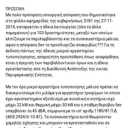
ΠΡΟΣΟΧΗ:
Με πολύ πρόσφατη υπουργική απόφαση που δημοσιεύτηκε
στο φύλλο εφημερίδας της κυβερνήσεως 3181 της 27-11-
2014, καταργείται η άδεια λειτουργίας (όλα τα άλλα
παραμένουν) για 103 δραστηριότητες, μεταξύ των οποίων
ελπίζουμε να περιλαμβάνονται και τα συσκευαστήρια μελιού,
αφού η απόφαση δεν το προσδιορίζει επακριβώς??? Για τη
έκδοση πάντως της άδειας μικρού εργαστηρίου
τυποποίησησης, απαραίτητη προϋπόθεση όπως αναφέρθηκε,
είναι η έγκριση των περιβαλλοντικών όρων και η άδεια
εγκατάστασης από τη Διεύθυνση Ανάπτυξης της οικίας
Περιφερειακής Ενότητας.
Με τον όρο μικρό εργαστήριο τυποποίησης μελιού πρέπει να
διευκρινίσουμε ότι μιλάμε για εργαστήριο τροφίμων το οποίο
έχει εγκατεστημένο εξοπλισμό με συνολική κινητήρια ισχύ
μέχρι 22 kW και θερμική μέχρι 50 kW και η στάθμη θορύβου δεν
υπερβαίνει τα 45 dBA, σύμφωνα με το υπ’ αριθμ.1180/81 Π.Δ.
(ΦΕΚ 2934/6-10-81). Τα συσκευαστήρια αυτά θεωρούνται
χαμηλής όχλησης και μπορούν να εγκατασταθούν και σε