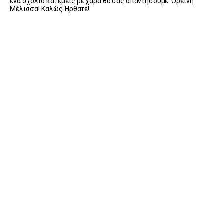
ένα σχόλιο και εμείς με χαρά θα σας απαντήσουμε. Ορεινή
Μέλισσα! Καλώς Ήρθατε!