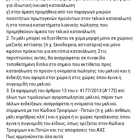
για ιδιωτική οικιακή κατανάλωση
γ) στην άμεση προμήθεια από τον παραγωγό μικρών
ποσοτήτων πρωτογενών προϊόντων στον τελικό καταναλωτή
ή στα τοπικά καταστήματα λιανικής πώλησης που
προμηθεύουν άμεσα τον τελικό καταναλωτή.
2. Το μέλι μπορεί να διατίθεται σε χύμα μορφή μόνο σε χώρους
μαζικής εστίασης (π.χ. ξενοδοχεία, εστιατόρια) και μόνο
εφόσον πρόκειται για επιτόπια κατανάλωση. Στις
περιπτώσεις αυτές, θα αναγράφεται σε πινακίδα
τοποθετημένη δίπλα στο σημείο που εκτίθεται προς
κατανάλωση το προϊόν η ονομασία πώλησης του μελιού και η
ένδειξη που αφορά στην χώρα ή στις χώρες όπου έγινε η
συγκομιδή του μελιού.
3. Σε εφαρμογή του άρθρου 13 του ν. 4177/2013 (Α'173) επί
όλων των τιμολογίων αγοραπωλησίας μελιού, πέραν των
άλλων ενδείξεων, αναγράφεται η ονομασία του μελιού,
σύμφωνα με τον Κώδικα Τροφίμων - Ποτών (π.χ. μέλι ανθέων,
μέλι κηρήθρας κλπ.) και η χώρα ή οι χώρες προέλευσης όπου
έγινε η συγκομιδή του είδους, όπως ορίζεται στον Κώδικα
Τροφίμων και Ποτών και τις αποφάσεις του ΑΧΣ.
Πως ερμηνεύονται όλα αυτά: