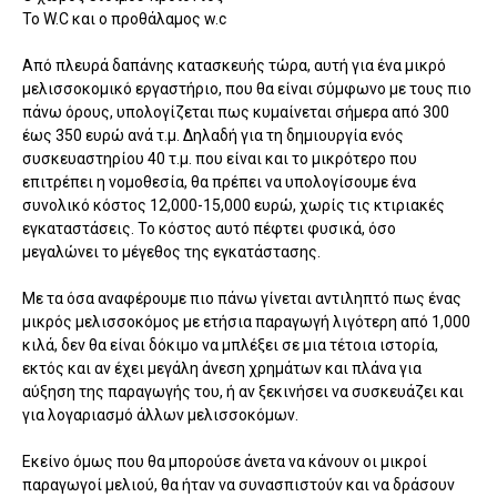
Το W.C και ο προθάλαμος w.c
Από πλευρά δαπάνης κατασκευής τώρα, αυτή για ένα μικρό
μελισσοκομικό εργαστήριο, που θα είναι σύμφωνο με τους πιο
πάνω όρους, υπολογίζεται πως κυμαίνεται σήμερα από 300
έως 350 ευρώ ανά τ.μ. Δηλαδή για τη δημιουργία ενός
συσκευαστηρίου 40 τ.μ. που είναι και το μικρότερο που
επιτρέπει η νομοθεσία, θα πρέπει να υπολογίσουμε ένα
συνολικό κόστος 12,000-15,000 ευρώ, χωρίς τις κτιριακές
εγκαταστάσεις. Το κόστος αυτό πέφτει φυσικά, όσο
μεγαλώνει το μέγεθος της εγκατάστασης.
Με τα όσα αναφέρουμε πιο πάνω γίνεται αντιληπτό πως ένας
μικρός μελισσοκόμος με ετήσια παραγωγή λιγότερη από 1,000
κιλά, δεν θα είναι δόκιμο να μπλέξει σε μια τέτοια ιστορία,
εκτός και αν έχει μεγάλη άνεση χρημάτων και πλάνα για
αύξηση της παραγωγής του, ή αν ξεκινήσει να συσκευάζει και
για λογαριασμό άλλων μελισσοκόμων.
Εκείνο όμως που θα μπορούσε άνετα να κάνουν οι μικροί
παραγωγοί μελιού, θα ήταν να συνασπιστούν και να δράσουν