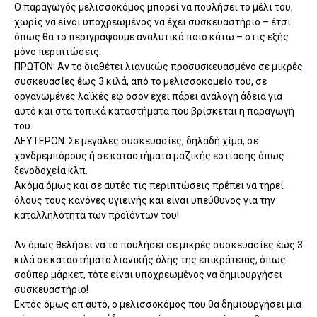
Ο παραγωγός μελισσοκόμος μπορεί να πουλήσει το μέλι του,
χωρίς να είναι υποχρεωμένος να έχει συσκευαστήριο – έτσι
όπως θα το περιγράψουμε αναλυτικά ποιο κάτω – στις εξής
μόνο περιπτώσεις:
ΠΡΩΤΟΝ: Αν το διαθέτει λιανικώς προσυσκευασμένο σε μικρές
συσκευασίες έως 3 κιλά, από το μελισσοκομείο του, σε
οργανωμένες λαϊκές εφ όσον έχει πάρει ανάλογη άδεια για
αυτό και στα τοπικά καταστήματα που βρίσκεται η παραγωγή
του.
ΔΕΥΤΕΡΟΝ: Σε μεγάλες συσκευασίες, δηλαδή χίμα, σε
χονδρεμπόρους ή σε καταστήματα μαζικής εστίασης όπως
ξενοδοχεία κλπ.
Ακόμα όμως και σε αυτές τις περιπτώσεις πρέπει να τηρεί
όλους τους κανόνες υγιεινής και είναι υπεύθυνος για την
καταλληλότητα των προϊόντων του!
Αν όμως θελήσει να το πουλήσει σε μικρές συσκευασίες έως 3
κιλά σε καταστήματα λιανικής όλης της επικράτειας, όπως
σούπερ μάρκετ, τότε είναι υποχρεωμένος να δημιουργήσει
συσκευαστήριο!
Εκτός όμως απ αυτό, ο μελισσοκόμος που θα δημιουργήσει μια