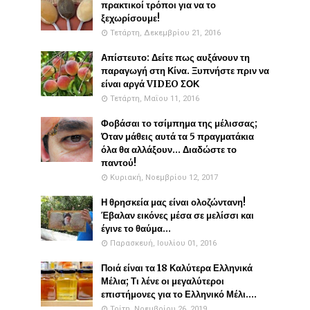
πρακτικοί τρόποι για να το
ξεχωρίσουμε!
Τετάρτη, Δεκεμβρίου 21, 2016
Απίστευτο: Δείτε πως αυξάνουν τη
παραγωγή στη Κίνα. Ξυπνήστε πριν να
είναι αργά VIDEO ΣΟΚ
Τετάρτη, Μαΐου 11, 2016
Φοβάσαι το τσίμπημα της μέλισσας;
Όταν μάθεις αυτά τα 5 πραγματάκια
όλα θα αλλάξουν... Διαδώστε το
παντού!
Κυριακή, Νοεμβρίου 12, 2017
Η θρησκεία μας είναι ολοζώντανη!
Έβαλαν εικόνες μέσα σε μελίσσι και
έγινε το θαύμα...
Παρασκευή, Ιουλίου 01, 2016
Ποιά είναι τα 18 Καλύτερα Ελληνικά
Μέλια; Τι λένε οι μεγαλύτεροι
επιστήμονες για το Ελληνικό Μέλι....
Τρίτη, Νοεμβρίου 26, 2019