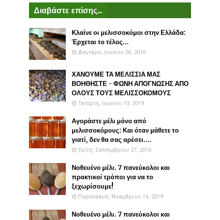
Διαβάστε επίσης...
Κλαίνε οι μελισσοκόμοι στην Ελλάδα:
Έρχεται το τέλος...
Δευτέρα, Ιουνίου 06, 2016
ΧΑΝΟΥΜΕ ΤΑ ΜΕΛΙΣΣΙΑ ΜΑΣ
ΒΟΗΘΗΣΤΕ - ΦΩΝΗ ΑΠΟΓΝΩΣΗΣ ΑΠΟ
ΟΛΟΥΣ ΤΟΥΣ ΜΕΛΙΣΣΟΚΟΜΟΥΣ
Τετάρτη, Ιουνίου 19, 2019
Αγοράστε μέλι μόνο από
μελισσοκόμους: Και όταν μάθετε το
γιατί, δεν θα σας αρέσει....
Τρίτη, Σεπτεμβρίου 27, 2016
Νοθευένο μέλι. 7 πανεύκολοι και
πρακτικοί τρόποι για να το
ξεχωρίσουμε!
Παρασκευή, Νοεμβρίου 15, 2019
Νοθευένο μέλι. 7 πανεύκολοι και