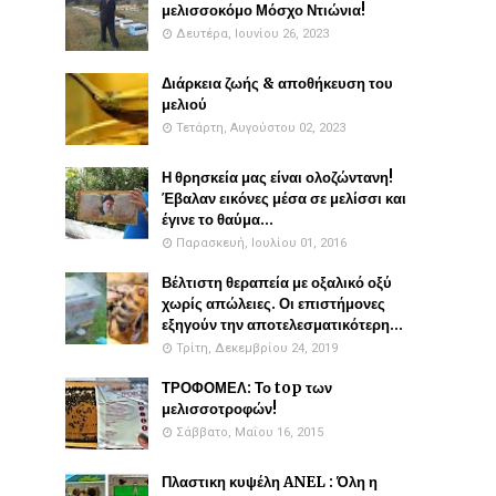
μελισσοκόμο Μόσχο Ντιώνια!
Δευτέρα, Ιουνίου 26, 2023
Διάρκεια ζωής & αποθήκευση του
μελιού
Τετάρτη, Αυγούστου 02, 2023
Η θρησκεία μας είναι ολοζώντανη!
Έβαλαν εικόνες μέσα σε μελίσσι και
έγινε το θαύμα...
Παρασκευή, Ιουλίου 01, 2016
Βέλτιστη θεραπεία με οξαλικό οξύ
χωρίς απώλειες. Οι επιστήμονες
εξηγούν την αποτελεσματικότερη...
Τρίτη, Δεκεμβρίου 24, 2019
ΤΡΟΦΟΜΕΛ: Το top των
μελισσοτροφών!
Σάββατο, Μαΐου 16, 2015
Πλαστικη κυψέλη ANEL : Όλη η