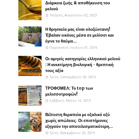
Διάρκεια ζωής & αποθήκευση του
μελιού
Τετάρτη, Αυγούστου 02, 2023
Η θρησκεία μας είναι ολοζώντανη!
Έβαλαν εικόνες μέσα σε μελίσσι και
έγινε το θαύμα...
Παρασκευή, Ιουλίου 01, 2016
Οι αμιγείς κατηγορίες ελληνικού μελιού
: Η ανεκτίμητη βιολογική - θρεπτική
τους αξία
Τρίτη, Σεπτεμβρίου 30, 2014
ΤΡΟΦΟΜΕΛ: Το top των
μελισσοτροφών!
Σάββατο, Μαΐου 16, 2015
Βέλτιστη θεραπεία με οξαλικό οξύ
χωρίς απώλειες. Οι επιστήμονες
εξηγούν την αποτελεσματικότερη...
Τρίτη, Δεκεμβρίου 24, 2019