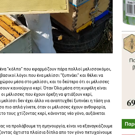
 ένα "κόλπο" που εφαρμόζουν πάρα πολλοί μελισσοκόμοι,
 βασικοί λόγοι που ένα μελίσσι "ξυπνάει" και θέλει να
χώρου μέσα στο μελίσσι, και το δεύτερο ότι οι μέλισσες
ίσουν καινούργιο κερί. Όταν Όλα μέσα στη κυψέλη είναι
 οι μέλισσες που έχουν όρεξη να φτιάξουν κερί,
 μελίσσι δεν έχει άλλο να αναπτυχθεί ξυπνάει η τάση για
σο πιο απλά γίνετε, όταν οι μέλισσες έχουν ανθοφορία,
το τους χτίζοντας κερί, κάνοντας νέο γόνο, αυξάνεται
Παρ
ς να προλάβουμε τη σμηνουργία, είναι να εξαναγκάζουμε
άζοντας άχτιστα πλαίσια δίπλα απο τον γόνο πετυχαίνουμε