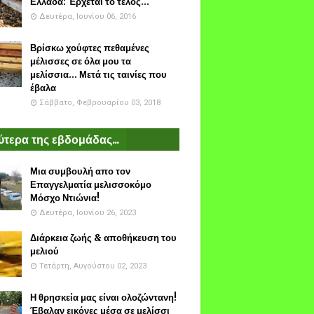
Ελλάδα: Έρχεται το τέλος...
Δευτέρα, Ιουνίου 06, 2016
Βρίσκω χούφτες πεθαμένες
μέλισσες σε όλα μου τα
μελίσσια... Μετά τις ταινίες που
έβαλα
Σάββατο, Φεβρουαρίου 03, 2018
τερα της εβδομάδας...
Μια συμβουλή απο τον
Επαγγελματία μελισσοκόμο
Μόσχο Ντιώνια!
Δευτέρα, Ιουνίου 26, 2023
Διάρκεια ζωής & αποθήκευση του
μελιού
Τετάρτη, Αυγούστου 02, 2023
Η θρησκεία μας είναι ολοζώντανη!
Έβαλαν εικόνες μέσα σε μελίσσι