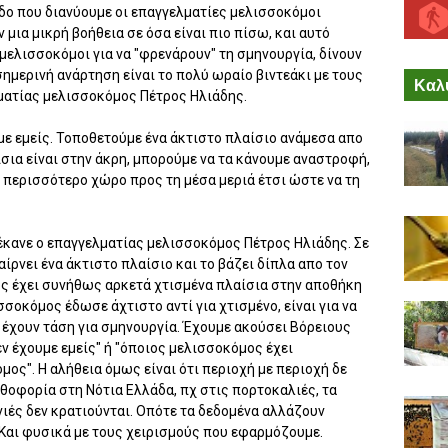
οδο που διανύουμε οι επαγγελματίες μελισσοκόμοι
 μια μικρή βοήθεια σε όσα είναι πιο πίσω, και αυτό
μελισσοκόμοι για να "φρενάρουν" τη σμηνουργία, δίνουν
σημερινή ανάρτηση είναι το πολύ ωραίο βιντεάκι με τους
Καλύ
ματίας μελισσοκόμος Πέτρος Ηλιάδης.
υμε εμείς. Τοποθετούμε ένα άκτιστο πλαίσιο ανάμεσα απο
ίσια είναι στην άκρη, μπορούμε να τα κάνουμε αναστροφή,
 περισσότερο χώρο προς τη μέσα μεριά έτσι ώστε να τη
έκανε ο επαγγελματίας μελισσοκόμος Πέτρος Ηλιάδης. Σε
παίρνει ένα άκτιστο πλαίσιο και το βάζει δίπλα απο τον
ς έχει συνήθως αρκετά χτισμένα πλαίσια στην αποθήκη
σοκόμος έδωσε άχτιστο αντί για χτισμένο, είναι για να
 έχουν τάση για σμηνουργία. Έχουμε ακούσει Βόρειους
ν έχουμε εμείς" ή "όποιος μελισσοκόμος έχει
μος". Η αλήθεια όμως είναι ότι περιοχή με περιοχή δε
ανθοφορία στη Νότια Ελλάδα, πχ στις πορτοκαλιές, τα
νιές δεν κρατιούνται. Οπότε τα δεδομένα αλλάζουν
 Και φυσικά με τους χειρισμούς που εφαρμόζουμε.