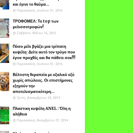
και έγινε το θαύμα...
Παρασκευή, Ιουλίου 01, 2016
ΤΡΟΦΟΜΕΛ: Το top των
μελισσοτροφών!
Σάββατο, Μαΐου 16, 2015
Πόσο μέλι βγάζει μια τρίπατη
κυψέλη: Δείτε αυτό τον τρύγο που
έγινε προχθές και θα πάθετε σοκ!!!
Παρασκευή, Ιουλίου 01, 2016
Βέλτιστη θεραπεία με οξαλικό οξύ
χωρίς απώλειες. Οι επιστήμονες
εξηγούν την
αποτελεσματικότερη...
Τρίτη, Δεκεμβρίου 24, 2019
Πλαστικη κυψέλη ANEL : Όλη η
αλήθεια
Παρασκευή, Νοεμβρίου 07, 2014