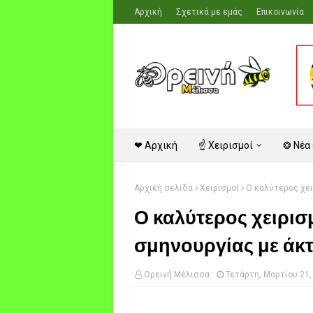
Αρχική
Σχετικά με εμάς
Επικοινωνία
❤ Αρχική
☝ Χειρισμοί
❂ Νέα
Αρχική σελίδα
Χειρισμοί
Ο καλύτερος χει
Ο καλύτερος χειρι
σμηνουργίας με άκτ
Ορεινή Μέλισσα
Τετάρτη, Μαρτίου 21,