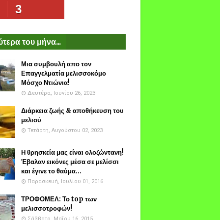
3
τερα του μήνα...
Μια συμβουλή απο τον
Επαγγελματία μελισσοκόμο
Μόσχο Ντιώνια!
Δευτέρα, Ιουνίου 26, 2023
Διάρκεια ζωής & αποθήκευση του
μελιού
Τετάρτη, Αυγούστου 02, 2023
Η θρησκεία μας είναι ολοζώντανη!
Έβαλαν εικόνες μέσα σε μελίσσι
και έγινε το θαύμα...
Παρασκευή, Ιουλίου 01, 2016
ΤΡΟΦΟΜΕΛ: Το top των
μελισσοτροφών!
Σάββατο, Μαΐου 16, 2015