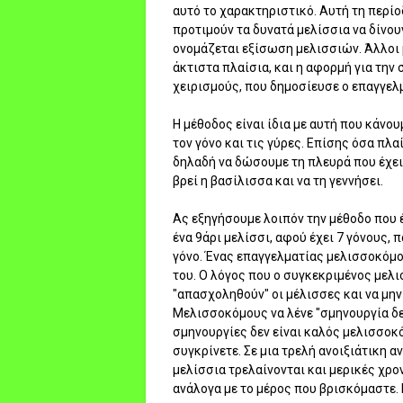
αυτό το χαρακτηριστικό. Αυτή τη περί
προτιμούν τα δυνατά μελίσσια να δίνουν
ονομάζεται εξίσωση μελισσιών. Άλλοι 
άκτιστα πλαίσια, και η αφορμή για την 
χειρισμούς, που δημοσίευσε ο επαγγελ
Η μέθοδος είναι ίδια με αυτή που κάνο
τον γόνο και τις γύρες. Επίσης όσα πλα
δηλαδή να δώσουμε τη πλευρά που έχει
βρεί η βασίλισσα και να τη γεννήσει.
Ας εξηγήσουμε λοιπόν την μέθοδο που 
ένα 9άρι μελίσσι, αφού έχει 7 γόνους, 
γόνο. Ένας επαγγελματίας μελισσοκόμο
του. Ο λόγος που ο συγκεκριμένος μελισ
"απασχοληθούν" οι μέλισσες και να μην
Μελισσοκόμους να λένε "σμηνουργία δε
σμηνουργίες δεν είναι καλός μελισσοκό
συγκρίνετε. Σε μια τρελή ανοιξιάτικη 
μελίσσια τρελαίνονται και μερικές χρο
ανάλογα με το μέρος που βρισκόμαστε.