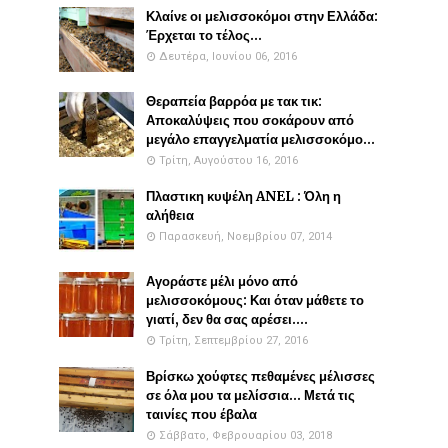
Κλαίνε οι μελισσοκόμοι στην Ελλάδα:
Έρχεται το τέλος...
Δευτέρα, Ιουνίου 06, 2016
Θεραπεία βαρρόα με τακ τικ:
Αποκαλύψεις που σοκάρουν από
μεγάλο επαγγελματία μελισσοκόμο...
Τρίτη, Αυγούστου 16, 2016
Πλαστικη κυψέλη ANEL : Όλη η
αλήθεια
Παρασκευή, Νοεμβρίου 07, 2014
Αγοράστε μέλι μόνο από
μελισσοκόμους: Και όταν μάθετε το
γιατί, δεν θα σας αρέσει....
Τρίτη, Σεπτεμβρίου 27, 2016
Βρίσκω χούφτες πεθαμένες μέλισσες
σε όλα μου τα μελίσσια... Μετά τις
ταινίες που έβαλα
Σάββατο, Φεβρουαρίου 03, 2018