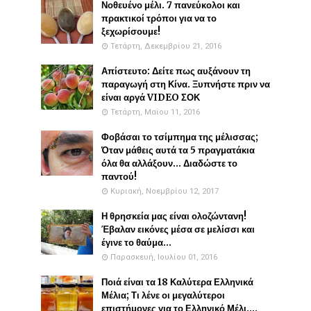
Νοθευένο μέλι. 7 πανεύκολοι και
πρακτικοί τρόποι για να το
ξεχωρίσουμε!
Τετάρτη, Δεκεμβρίου 21, 2016
Απίστευτο: Δείτε πως αυξάνουν τη
παραγωγή στη Κίνα. Ξυπνήστε πριν να
είναι αργά VIDEO ΣΟΚ
Τετάρτη, Μαΐου 11, 2016
Φοβάσαι το τσίμπημα της μέλισσας;
Όταν μάθεις αυτά τα 5 πραγματάκια
όλα θα αλλάξουν... Διαδώστε το
παντού!
Κυριακή, Νοεμβρίου 12, 2017
Η θρησκεία μας είναι ολοζώντανη!
Έβαλαν εικόνες μέσα σε μελίσσι και
έγινε το θαύμα...
Παρασκευή, Ιουλίου 01, 2016
Ποιά είναι τα 18 Καλύτερα Ελληνικά
Μέλια; Τι λένε οι μεγαλύτεροι
επιστήμονες για το Ελληνικό Μέλι....