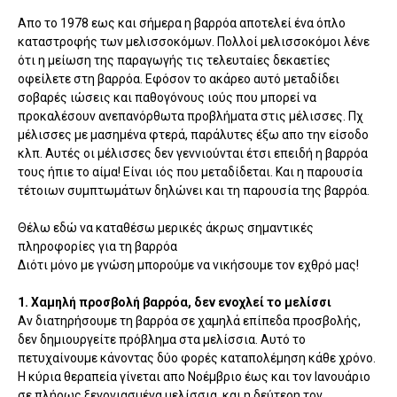
Απο το 1978 εως και σήμερα η βαρρόα αποτελεί ένα όπλο
καταστροφής των μελισσοκόμων. Πολλοί μελισσοκόμοι λένε
ότι η μείωση της παραγωγής τις τελευταίες δεκαετίες
οφείλετε στη βαρρόα. Εφόσον το ακάρεο αυτό μεταδίδει
σοβαρές ιώσεις και παθογόνους ιούς που μπορεί να
προκαλέσουν ανεπανόρθωτα προβλήματα στις μέλισσες. Πχ
μέλισσες με μασημένα φτερά, παράλυτες έξω απο την είσοδο
κλπ. Αυτές οι μέλισσες δεν γεννιούνται έτσι επειδή η βαρρόα
τους ήπιε το αίμα! Είναι ιός που μεταδίδεται. Και η παρουσία
τέτοιων συμπτωμάτων δηλώνει και τη παρουσία της βαρρόα.
Θέλω εδώ να καταθέσω μερικές άκρως σημαντικές
πληροφορίες για τη βαρρόα
Διότι μόνο με γνώση μπορούμε να νικήσουμε τον εχθρό μας!
1. Χαμηλή προσβολή βαρρόα, δεν ενοχλεί το μελίσσι
Αν διατηρήσουμε τη βαρρόα σε χαμηλά επίπεδα προσβολής,
δεν δημιουργείτε πρόβλημα στα μελίσσια. Αυτό το
πετυχαίνουμε κάνοντας δύο φορές καταπολέμηση κάθε χρόνο.
Η κύρια θεραπεία γίνεται απο Νοέμβριο έως και τον Ιανουάριο
σε πλήρως ξεγονιασμένα μελίσσια, και η δεύτερη τον