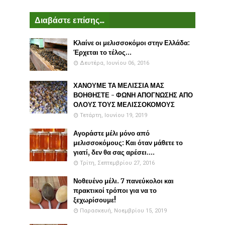
Διαβάστε επίσης...
Κλαίνε οι μελισσοκόμοι στην Ελλάδα:
Έρχεται το τέλος...
Δευτέρα, Ιουνίου 06, 2016
ΧΑΝΟΥΜΕ ΤΑ ΜΕΛΙΣΣΙΑ ΜΑΣ
ΒΟΗΘΗΣΤΕ - ΦΩΝΗ ΑΠΟΓΝΩΣΗΣ ΑΠΟ
ΟΛΟΥΣ ΤΟΥΣ ΜΕΛΙΣΣΟΚΟΜΟΥΣ
Τετάρτη, Ιουνίου 19, 2019
Αγοράστε μέλι μόνο από
μελισσοκόμους: Και όταν μάθετε το
γιατί, δεν θα σας αρέσει....
Τρίτη, Σεπτεμβρίου 27, 2016
Νοθευένο μέλι. 7 πανεύκολοι και
πρακτικοί τρόποι για να το
ξεχωρίσουμε!
Παρασκευή, Νοεμβρίου 15, 2019