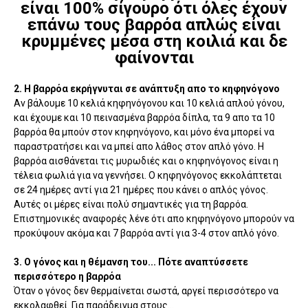
είναι 100% σίγουρο ότι όλες έχουν
επάνω τους βαρρόα απλώς είναι
κρυμμένες μέσα στη κοιλιά και δε
φαίνονται
2. Η βαρρόα εκρήγνυται σε ανάπτυξη απο το κηφηνόγονο
Αν βάλουμε 10 κελιά κηφηνόγονου και 10 κελιά απλού γόνου,
και έχουμε και 10 πεινασμένα βαρρόα δίπλα, τα 9 απο τα 10
βαρρόα θα μπούν στον κηφηνόγονο, και μόνο ένα μπορεί να
παραστρατήσει και να μπεί απο λάθος στον απλό γόνο. Η
βαρρόα αισθάνεται τις μυρωδιές και ο κηφηνόγονος είναι η
τέλεια φωλιά για να γεννήσει. Ο κηφηνόγονος εκκολάπτεται
σε 24 ημέρες αντί για 21 ημέρες που κάνει ο απλός γόνος.
Αυτές οι μέρες είναι πολύ σημαντικές για τη βαρρόα.
Επιστημονικές αναφορές λένε ότι απο κηφηνόγονο μπορούν να
προκύψουν ακόμα και 7 βαρρόα αντί για 3-4 στον απλό γόνο.
3. Ο γόνος και η θέμανση του... Πότε αναπτύσσετε
περισσότερο η βαρρόα
Όταν ο γόνος δεν θερμαίνεται σωστά, αργεί περισσότερο να
εκκολαφθεί. Για παράδειγμα στους...