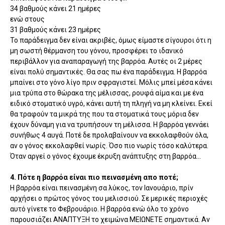
34 βαθμούς κάνει 21 ημέρες
ενώ στους
31 βαθμούς κάνει 23 ημέρες
Το παράδειγμα δεν είναι ακριβές, όμως είμαστε σίγουροι ότι η
μη σωστή θέρμανση του γόνου, προσφέρει το ιδανικό
περιβάλλον για αναπαραγωγή της βαρρόα. Αυτές οι 2 μέρες
είναι πολύ σημαντικές. Θα σας πω ένα παράδειγμα. Η βαρρόα
μπαίνει στο γόνο λίγο πριν σφραγιστεί. Μόλις μπεί μέσα κάνει
μια τρύπα στο θώρακα της μέλισσας, ρουφά αίμα και με ένα
ειδικό στοματικό υγρό, κάνει αυτή τη πληγή να μη κλείνει. Εκεί
θα τραφούν τα μικρά της που τα στοματικά τους μόρια δεν
έχουν δύναμη για να τρυπήσουν τη μέλισσα. Η βαρρόα γεννάει
συνήθως 4 αυγά. Ποτέ δε προλαβαίνουν να εκκολαφθούν όλα,
αν ο γόνος εκκολαφθεί νωρίς. Όσο πιο νωρίς τόσο καλύτερα.
Όταν αργεί ο γόνος έχουμε έκρυξη ανάπτυξης στη βαρρόα...
4. Πότε η βαρρόα είναι πιο πεινασμένη απο ποτέ;
Η βαρρόα είναι πεινασμένη σα λύκος, τον Ιανουάριο, πρίν
αρχήσει ο πρώτος γόνος του μελισσιού. Σε μερικές περιοχές
αυτό γίνετε το Φεβρουάριο. Η βαρρόα ενώ όλο το χρόνο
παρουσιάζει ΑΝΑΠΤΥΞΗ το χειμώνα ΜΕΙΩΝΕΤΕ σημαντικά. Αν