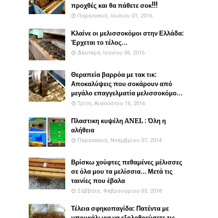
προχθές και θα πάθετε σοκ!!!
Παρασκευή, Ιουλίου 01, 2016
Κλαίνε οι μελισσοκόμοι στην Ελλάδα:
Έρχεται το τέλος...
Δευτέρα, Ιουνίου 06, 2016
Θεραπεία βαρρόα με τακ τικ:
Αποκαλύψεις που σοκάρουν από
μεγάλο επαγγελματία μελισσοκόμο...
Τρίτη, Αυγούστου 16, 2016
Πλαστικη κυψέλη ANEL : Όλη η
αλήθεια
Παρασκευή, Νοεμβρίου 07, 2014
Βρίσκω χούφτες πεθαμένες μέλισσες
σε όλα μου τα μελίσσια... Μετά τις
ταινίες που έβαλα
Σάββατο, Φεβρουαρίου 03, 2018
Τέλεια σφηκοπαγίδα: Πατέντα με
μπουκάλι για να εξολοθρεύσετε τις