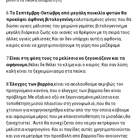
6.
Το Σεπτέμβρη-Οκτώβρη από μεγάλη ποικιλία φυτών θα
προκύψει άφθονη βιτολογενίνη
,καλοταισμένος γόνος που θα
δώσει υγιείς μέλισσες του χειμώνα γεμάτες βιτολογενίνη,με
μεγάλη διάρκεια ζωής και ικανές να θρέψουν με τη σειρά τους
άλλες υγιείς μέλισσες.Και αν δεν υπάρχει αυτή η αφθονία,
καιρός είναι να χρησιμιποιήσουμε τη γύρη που μαζέψαμε.
7.
Είναι στη φύση τους τα μελίσσια να ξεγονιάζουν και τα
αφήνουμε
,θέλει δε θέλει το κλίμα και ο καιρός. Και σαν λύση
καλή είναι το ξεχειμώνιασμα στα πεύκα.
8.
Έλεγχος των βαρρόα
,είναι να ακολουθούμε ακριβώς τον
προηγούμενο κανόνα, που ο έλεγχος των βαρρόα δεν είναι
πρόβλημα: Με οξαλικό οξύ σε ξεγονιασμένα μελίσσια και
τοποθέτηση μισού πλαισίου στη γονοφωλιά ,που θα το
χτίσουν για κηφηνοκηρήθρα κάτω από την την οποία κόβουμε
και αφαιρούμε μέρος που με επανατοποθέτηση το μισαδάκι,θα
ξαναχτιστεί . Αυτό θα συνεχίζεται όσο να μην εκτρέφουν τα
μελίσσια κηφηνογόνο .Και οι παγίδες αυτές χρησιμοποιούνται
και για να μετράμε την προσβολή από βαρρόα.Που ανοίγοντας