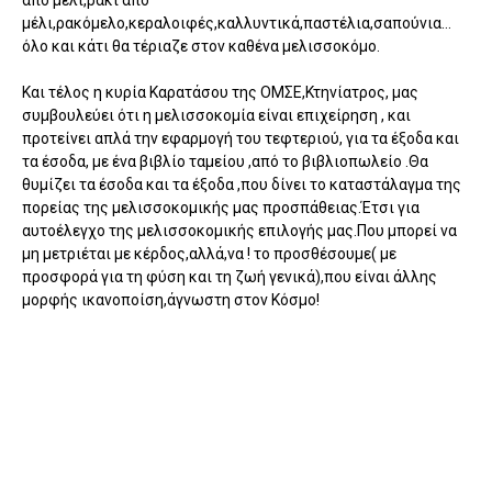
μέλι,ρακόμελο,κεραλοιφές,καλλυντικά,παστέλια,σαπούνια…
όλο και κάτι θα τέριαζε στον καθένα μελισσοκόμο.
Και τέλος η κυρία Καρατάσου της ΟΜΣΕ,Κτηνίατρος, μας
συμβουλεύει ότι η μελισσοκομία είναι επιχείρηση , και
προτείνει απλά την εφαρμογή του τεφτεριού, για τα έξοδα και
τα έσοδα, με ένα βιβλίο ταμείου ,από το βιβλιοπωλείο .Θα
θυμίζει τα έσοδα και τα έξοδα ,που δίνει το καταστάλαγμα της
πορείας της μελισσοκομικής μας προσπάθειας.Έτσι για
αυτοέλεγχο της μελισσοκομικής επιλογής μας.Που μπορεί να
μη μετριέται με κέρδος,αλλά,να ! το προσθέσουμε( με
προσφορά για τη φύση και τη ζωή γενικά),που είναι άλλης
μορφής ικανοποίση,άγνωστη στον Κόσμο!