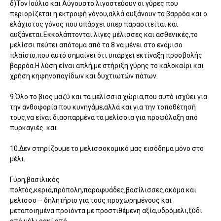
δ)Τον Ιούλιο και Αύγουστο λιγοστεύουν οι γύρες που
περιορίζεται η εκτροφή γόνου,αλλά αυξάνουν τα βαρρόα και ο
ελάχιστος γόνος που υπάρχει υπερ παρασιτείται και
αυξάνεται.Εκκολάπτονται λίγες μέλισσες και ασθενικές,το
μελίσσι πεύτει απότομα από τα 8 να μένει στο ενάμισο
πλαίσιο,που αυτό σημαίνει ότι υπάρχει εκτίναξη προσβολής
βαρρόα.Η λύση είναι απλή,με στήριξη γύρης το καλοκαίρι και
χρήση κηφηνοπαγίδων και δυχτιωτών πάτων.
9.Όλο το βιος μαζύ και τα μελίσσια χώρια,που αυτό ισχύει για
την ανθοφορία που κυνηγάμε,αλλά και για την τοποθέτησή
τους,να είναι διασπαρμένα τα μελίσσια για προφύλαξη από
πυρκαγιές. και
10.Δεν στηρίζουμε το μελισσοκομικό μας εισόδημα μόνο στο
μέλι.
Γύρη,βασιλικός
πολτός,κεριά,πρόπολη,παραφυάδες,βασίλισσες,ακόμα και
μελισσο – δηλητήριο για τους προχωρημένους και
μεταποιημένα προϊόντα με προστιθέμενη αξία,υδρόμελι,ξύδι
από μέλι,ρακί από