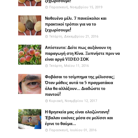
ξεχωρίσουμε!
Παρασκευή, Νοεμβρίου 15, 2019
Νοθευένο μέλι. 7 πανεύκολοι και
πρακτικοί τρόποι για να το
ξεχωρίσουμε!
Τετάρτη, Δεκεμβρίου 21, 2016
Απίστευτο: Δείτε πως αυξάνουν τη
παραγωγή στη Κίνα. Ξυπνήστε πριν να
είναι αργά VIDEO ΣΟΚ
Τετάρτη, Μαΐου 11, 2016
Φοβάσαι το τσίμπημα της μέλισσας;
Όταν μάθεις αυτά τα 5 πραγματάκια
όλα θα αλλάξουν... Διαδώστε το
παντού!
Κυριακή, Νοεμβρίου 12, 2017
Η θρησκεία μας είναι ολοζώντανη!
Έβαλαν εικόνες μέσα σε μελίσσι και
έγινε το θαύμα...
Παρασκευή, Ιουλίου 01, 2016