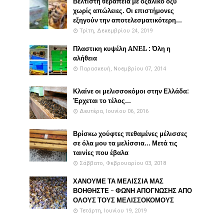
Βέλτιστη θεραπεία με οξαλικό οξύ
χωρίς απώλειες. Οι επιστήμονες
εξηγούν την αποτελεσματικότερη...
Τρίτη, Δεκεμβρίου 24, 2019
Πλαστικη κυψέλη ANEL : Όλη η
αλήθεια
Παρασκευή, Νοεμβρίου 07, 2014
Κλαίνε οι μελισσοκόμοι στην Ελλάδα:
Έρχεται το τέλος...
Δευτέρα, Ιουνίου 06, 2016
Βρίσκω χούφτες πεθαμένες μέλισσες
σε όλα μου τα μελίσσια... Μετά τις
ταινίες που έβαλα
Σάββατο, Φεβρουαρίου 03, 2018
ΧΑΝΟΥΜΕ ΤΑ ΜΕΛΙΣΣΙΑ ΜΑΣ
ΒΟΗΘΗΣΤΕ - ΦΩΝΗ ΑΠΟΓΝΩΣΗΣ ΑΠΟ
ΟΛΟΥΣ ΤΟΥΣ ΜΕΛΙΣΣΟΚΟΜΟΥΣ
Τετάρτη, Ιουνίου 19, 2019