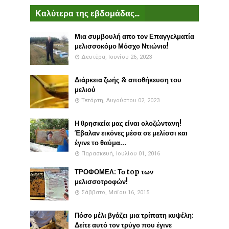
Καλύτερα της εβδομάδας...
Μια συμβουλή απο τον Επαγγελματία
μελισσοκόμο Μόσχο Ντιώνια!
Δευτέρα, Ιουνίου 26, 2023
Διάρκεια ζωής & αποθήκευση του
μελιού
Τετάρτη, Αυγούστου 02, 2023
Η θρησκεία μας είναι ολοζώντανη!
Έβαλαν εικόνες μέσα σε μελίσσι και
έγινε το θαύμα...
Παρασκευή, Ιουλίου 01, 2016
ΤΡΟΦΟΜΕΛ: Το top των
μελισσοτροφών!
Σάββατο, Μαΐου 16, 2015
Πόσο μέλι βγάζει μια τρίπατη κυψέλη:
Δείτε αυτό τον τρύγο που έγινε