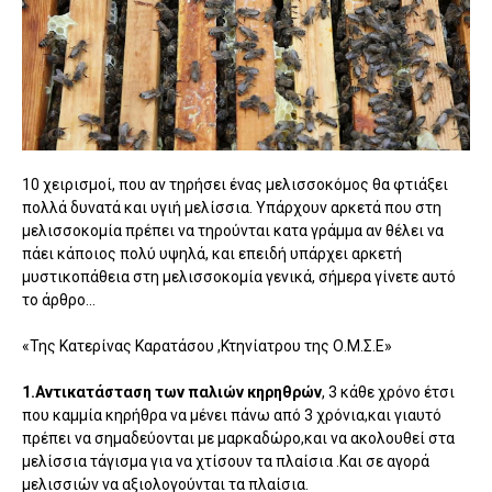
10 χειρισμοί, που αν τηρήσει ένας μελισσοκόμος θα φτιάξει
πολλά δυνατά και υγιή μελίσσια. Υπάρχουν αρκετά που στη
μελισσοκομία πρέπει να τηρούνται κατα γράμμα αν θέλει να
πάει κάποιος πολύ υψηλά, και επειδή υπάρχει αρκετή
μυστικοπάθεια στη μελισσοκομία γενικά, σήμερα γίνετε αυτό
το άρθρο...
«Της Κατερίνας Καρατάσου ,Κτηνίατρου της Ο.Μ.Σ.Ε»
1.Αντικατάσταση των παλιών κηρηθρών
, 3 κάθε χρόνο έτσι
που καμμία κηρήθρα να μένει πάνω από 3 χρόνια,και γιαυτό
πρέπει να σημαδεύονται με μαρκαδώρο,και να ακολουθεί στα
μελίσσια τάγισμα για να χτίσουν τα πλαίσια .Και σε αγορά
μελισσιών να αξιολογούνται τα πλαίσια.