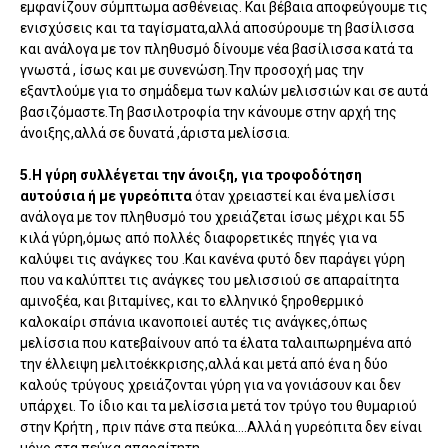
εμφανίζουν σύμπτωμα ασθένειας. Και βέβαια αποφεύγουμε τις
ενισχύσεις και τα ταγίσματα,αλλά αποσύρουμε τη βασίλισσα
και ανάλογα με τον πληθυσμό δίνουμε νέα βασίλισσα κατά τα
γνωστά , ίσως και με συνενώση.Την προσοχή μας την
εξαντλούμε για το σημάδεμα των καλών μελισσιών και σε αυτά
βασιζόμαστε.Τη βασιλοτροφία την κάνουμε στην αρχή της
άνοιξης,αλλά σε δυνατά ,άριστα μελίσσια.
5.Η γύρη συλλέγεται την άνοιξη, για τροφοδότηση
αυτούσια ή με γυρεόπιτα
όταν χρειαστεί και ένα μελίσσι
ανάλογα με τον πληθυσμό του χρειάζεται ίσως μέχρι και 55
κιλά γύρη,όμως από πολλές διαφορετικές πηγές για να
καλύψει τις ανάγκες του .Και κανένα φυτό δεν παράγει γύρη
που να καλύπτει τις ανάγκες του μελισσιού σε απαραίτητα
αμινοξέα, και βιταμίνες, και το ελληνικό ξηροθερμικό
καλοκαίρι σπάνια ικανοποιεί αυτές τις ανάγκες,όπως
μελίσσια που κατεβαίνουν από τα έλατα ταλαιπωρημένα από
την έλλειψη μελιτοέκκρισης,αλλά και μετά από ένα η δύο
καλούς τρύγους χρειάζονται γύρη για να γονιάσουν και δεν
υπάρχει. Το ίδιο και τα μελίσσια μετά τον τρύγο του θυμαριού
στην Κρήτη , πριν πάνε στα πεύκα….Αλλά η γυρεόπιτα δεν είναι
μόνο στα πεύκα απαραίτητη.