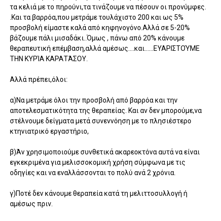
τα κελιά με το πηρούνι,τα τινάζουμε να πέσουν οι προνύμφες.
.Και τα βαρρόα,που μετράμε τουλάχιστο 200 και ως 5%
προσβολή είμαστε καλά από κηφηνογόνο.Αλλά σε 5-20%
βάζουμε πάλι μισαδάκι..Όμως , πάνω από 20% κάνουμε
θεραπευτική επέμβαση,αλλά αμέσως….και……ΕΥΑΡΙΣΤΟΎΜΕ
ΤΗΝ ΚΥΡΊΑ ΚΑΡΑΤΆΣΟΥ.
Αλλά πρέπει,όλοι:
α)Να μετράμε όλοι την προσβολή από βαρρόα και την
αποτελεσματικότητα της θεραπείας. Και αν δεν μπορούμε,να
στέλνουμε δείγματα μετά συνεννόηση με το πλησιέστερο
κτηνιατρικό εργαστήριο,
β)Άν χρησιμοποιούμε συνθετικά ακαρεοκτόνα αυτά να είναι
εγκεκριμένα για μελισσοκομική χρήση σύμφωνα με τις
οδηγίες και να εναλλάσσονται το πολύ ανά 2 χρόνια.
γ)Ποτέ δεν κάνουμε θεραπεία κατά τη μελιττοσυλλογή ή
αμέσως πριν.