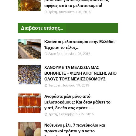
σφήκες από το μελισσοκομείο!
Τρίτη, Αυγούστου 04, 2015
Διαβάστε επίσης...
Κλαίνε οι μελισσοκόμοι στην Ελλάδα:
Έρχεται το τέλος...
Δευτέρα, Ιουνίου 06, 2016
ΧΑΝΟΥΜΕ ΤΑ ΜΕΛΙΣΣΙΑ ΜΑΣ
ΒΟΗΘΗΣΤΕ - ΦΩΝΗ ΑΠΟΓΝΩΣΗΣ ΑΠΟ
ΟΛΟΥΣ ΤΟΥΣ ΜΕΛΙΣΣΟΚΟΜΟΥΣ
Τετάρτη, Ιουνίου 19, 2019
Αγοράστε μέλι μόνο από
μελισσοκόμους: Και όταν μάθετε το
γιατί, δεν θα σας αρέσει....
Τρίτη, Σεπτεμβρίου 27, 2016
Νοθευένο μέλι. 7 πανεύκολοι και
πρακτικοί τρόποι για να το