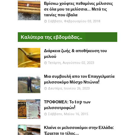
Βρίσκω χούφτες πεθαμένες μέλισσες
σε όλα μου τα μελίσσια... Μετά τις
ταινίες που έβαλα
Σάββατο, Φεβρουαρίου 03, 2018
Καλύτερα της εβδομάδας...
Διάρκεια ζωής & αποθήκευση του
μελιού
Τετάρτη, Αυγούστου 02, 2023
Μια συμβουλή απο τον Επαγγελματία
μελισσοκόμο Μόσχο Ντιώνια!
Δευτέρα, Ιουνίου 26, 2023
ΤΡΟΦΟΜΕΛ: Το top των
μελισσοτροφών!
Σάββατο, Μαΐου 16, 2015
Κλαίνε οι μελισσοκόμοι στην Ελλάδα:
Έρχεται το τέλος...