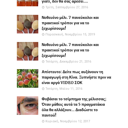
γιατί, δεν θα σας αρέσει....
Τρίτη, Σεπτεμβρίου 27, 2016
Νοθευένο μέλι. 7 πανεύκολοι και
πρακτικοί τρόποι για να το
ξεχωρίσουμε!
Παρασκευή, Νοεμβρίου 15, 2019
Νοθευένο μέλι. 7 πανεύκολοι και
πρακτικοί τρόποι για να το
ξεχωρίσουμε!
Τετάρτη, Δεκεμβρίου 21, 2016
Απίστευτο: Δείτε πως αυξάνουν τη
παραγωγή στη Κίνα. Ξυπνήστε πριν να
είναι αργά VIDEO ΣΟΚ
Τετάρτη, Μαΐου 11, 2016
Φοβάσαι το τσίμπημα της μέλισσας;
Όταν μάθεις αυτά τα 5 πραγματάκια
όλα θα αλλάξουν... Διαδώστε το
παντού!
Κυριακή, Νοεμβρίου 12, 2017