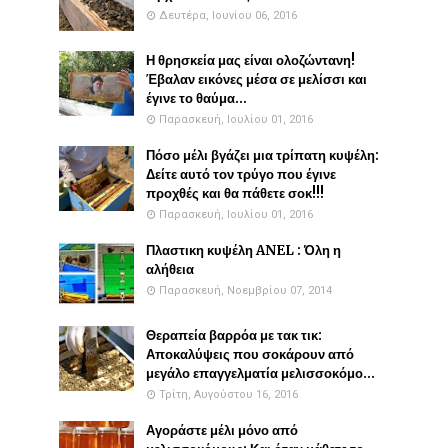
Δευτέρα, Ιουνίου 06, 2016
Η θρησκεία μας είναι ολοζώντανη!
Έβαλαν εικόνες μέσα σε μελίσσι και
έγινε το θαύμα...
Παρασκευή, Ιουλίου 01, 2016
Πόσο μέλι βγάζει μια τρίπατη κυψέλη:
Δείτε αυτό τον τρύγο που έγινε
προχθές και θα πάθετε σοκ!!!
Παρασκευή, Ιουλίου 01, 2016
Πλαστικη κυψέλη ANEL : Όλη η
αλήθεια
Παρασκευή, Νοεμβρίου 07, 2014
Θεραπεία βαρρόα με τακ τικ:
Αποκαλύψεις που σοκάρουν από
μεγάλο επαγγελματία μελισσοκόμο...
Τρίτη, Αυγούστου 16, 2016
Αγοράστε μέλι μόνο από