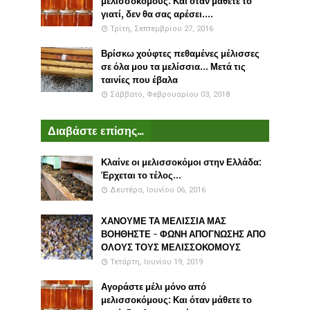
μελισσοκόμους: Και όταν μάθετε το
γιατί, δεν θα σας αρέσει....
Τρίτη, Σεπτεμβρίου 27, 2016
Βρίσκω χούφτες πεθαμένες μέλισσες
σε όλα μου τα μελίσσια... Μετά τις
ταινίες που έβαλα
Σάββατο, Φεβρουαρίου 03, 2018
Διαβάστε επίσης...
Κλαίνε οι μελισσοκόμοι στην Ελλάδα:
Έρχεται το τέλος...
Δευτέρα, Ιουνίου 06, 2016
ΧΑΝΟΥΜΕ ΤΑ ΜΕΛΙΣΣΙΑ ΜΑΣ
ΒΟΗΘΗΣΤΕ - ΦΩΝΗ ΑΠΟΓΝΩΣΗΣ ΑΠΟ
ΟΛΟΥΣ ΤΟΥΣ ΜΕΛΙΣΣΟΚΟΜΟΥΣ
Τετάρτη, Ιουνίου 19, 2019
Αγοράστε μέλι μόνο από
μελισσοκόμους: Και όταν μάθετε το