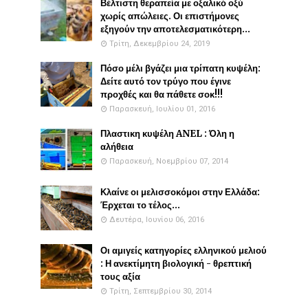
Βέλτιστη θεραπεία με οξαλικό οξύ
χωρίς απώλειες. Οι επιστήμονες
εξηγούν την αποτελεσματικότερη...
Τρίτη, Δεκεμβρίου 24, 2019
Πόσο μέλι βγάζει μια τρίπατη κυψέλη:
Δείτε αυτό τον τρύγο που έγινε
προχθές και θα πάθετε σοκ!!!
Παρασκευή, Ιουλίου 01, 2016
Πλαστικη κυψέλη ANEL : Όλη η
αλήθεια
Παρασκευή, Νοεμβρίου 07, 2014
Κλαίνε οι μελισσοκόμοι στην Ελλάδα:
Έρχεται το τέλος...
Δευτέρα, Ιουνίου 06, 2016
Οι αμιγείς κατηγορίες ελληνικού μελιού
: Η ανεκτίμητη βιολογική - θρεπτική
τους αξία
Τρίτη, Σεπτεμβρίου 30, 2014