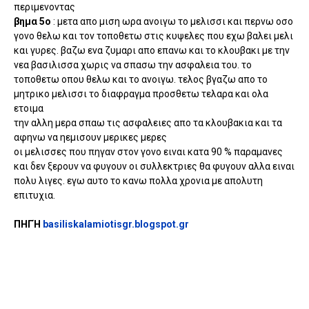
περιμενοντας
βημα 5ο
: μετα απο μιση ωρα ανοιγω το μελισσι και περνω οσο
γονο θελω και τον τοποθετω στις κυψελες που εχω βαλει μελι
και γυρες. βαζω ενα ζυμαρι απο επανω και το κλουβακι με την
νεα βασιλισσα χωρις να σπασω την ασφαλεια του. το
τοποθετω οπου θελω και το ανοιγω. τελος βγαζω απο το
μητρικο μελισσι το διαφραγμα προσθετω τελαρα και ολα
ετοιμα
την αλλη μερα σπαω τις ασφαλειες απο τα κλουβακια και τα
αφηνω να ηεμισουν μερικες μερες
οι μελισσες που πηγαν στον γονο ειναι κατα 90 % παραμανες
και δεν ξερουν να φυγουν οι συλλεκτριες θα φυγουν αλλα ειναι
πολυ λιγες. εγω αυτο το κανω πολλα χρονια με απολυτη
επιτυχια.
ΠΗΓΉ
basiliskalamiotisgr.blogspot.gr