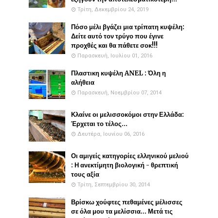
Τρίτη, Δεκεμβρίου 24, 2019
Πόσο μέλι βγάζει μια τρίπατη κυψέλη:
Δείτε αυτό τον τρύγο που έγινε
προχθές και θα πάθετε σοκ!!!
Παρασκευή, Ιουλίου 01, 2016
Πλαστικη κυψέλη ANEL : Όλη η
αλήθεια
Παρασκευή, Νοεμβρίου 07, 2014
Κλαίνε οι μελισσοκόμοι στην Ελλάδα:
Έρχεται το τέλος...
Δευτέρα, Ιουνίου 06, 2016
Οι αμιγείς κατηγορίες ελληνικού μελιού
: Η ανεκτίμητη βιολογική - θρεπτική
τους αξία
Τρίτη, Σεπτεμβρίου 30, 2014
Βρίσκω χούφτες πεθαμένες μέλισσες
σε όλα μου τα μελίσσια... Μετά τις