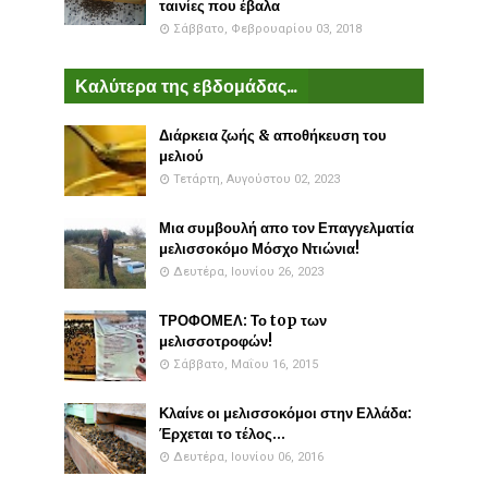
ταινίες που έβαλα
Σάββατο, Φεβρουαρίου 03, 2018
Καλύτερα της εβδομάδας...
Διάρκεια ζωής & αποθήκευση του
μελιού
Τετάρτη, Αυγούστου 02, 2023
Μια συμβουλή απο τον Επαγγελματία
μελισσοκόμο Μόσχο Ντιώνια!
Δευτέρα, Ιουνίου 26, 2023
ΤΡΟΦΟΜΕΛ: Το top των
μελισσοτροφών!
Σάββατο, Μαΐου 16, 2015
Κλαίνε οι μελισσοκόμοι στην Ελλάδα:
Έρχεται το τέλος...
Δευτέρα, Ιουνίου 06, 2016