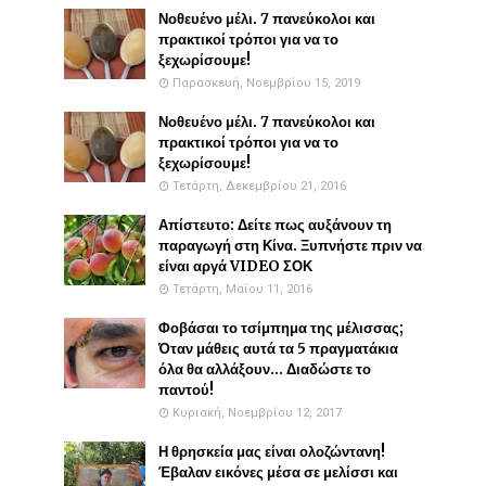
Νοθευένο μέλι. 7 πανεύκολοι και
πρακτικοί τρόποι για να το
ξεχωρίσουμε!
Παρασκευή, Νοεμβρίου 15, 2019
Νοθευένο μέλι. 7 πανεύκολοι και
πρακτικοί τρόποι για να το
ξεχωρίσουμε!
Τετάρτη, Δεκεμβρίου 21, 2016
Απίστευτο: Δείτε πως αυξάνουν τη
παραγωγή στη Κίνα. Ξυπνήστε πριν να
είναι αργά VIDEO ΣΟΚ
Τετάρτη, Μαΐου 11, 2016
Φοβάσαι το τσίμπημα της μέλισσας;
Όταν μάθεις αυτά τα 5 πραγματάκια
όλα θα αλλάξουν... Διαδώστε το
παντού!
Κυριακή, Νοεμβρίου 12, 2017
Η θρησκεία μας είναι ολοζώντανη!
Έβαλαν εικόνες μέσα σε μελίσσι και