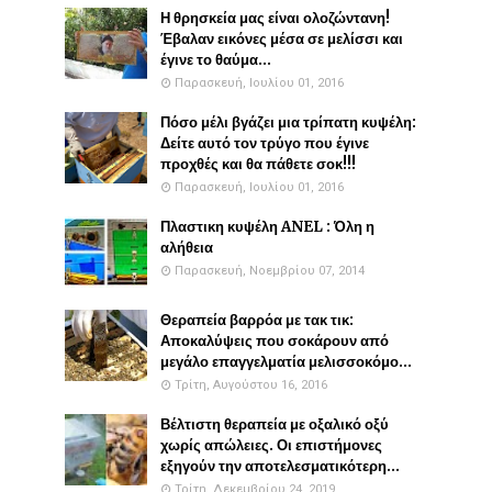
Η θρησκεία μας είναι ολοζώντανη!
Έβαλαν εικόνες μέσα σε μελίσσι και
έγινε το θαύμα...
Παρασκευή, Ιουλίου 01, 2016
Πόσο μέλι βγάζει μια τρίπατη κυψέλη:
Δείτε αυτό τον τρύγο που έγινε
προχθές και θα πάθετε σοκ!!!
Παρασκευή, Ιουλίου 01, 2016
Πλαστικη κυψέλη ANEL : Όλη η
αλήθεια
Παρασκευή, Νοεμβρίου 07, 2014
Θεραπεία βαρρόα με τακ τικ:
Αποκαλύψεις που σοκάρουν από
μεγάλο επαγγελματία μελισσοκόμο...
Τρίτη, Αυγούστου 16, 2016
Βέλτιστη θεραπεία με οξαλικό οξύ
χωρίς απώλειες. Οι επιστήμονες
εξηγούν την αποτελεσματικότερη...
Τρίτη, Δεκεμβρίου 24, 2019