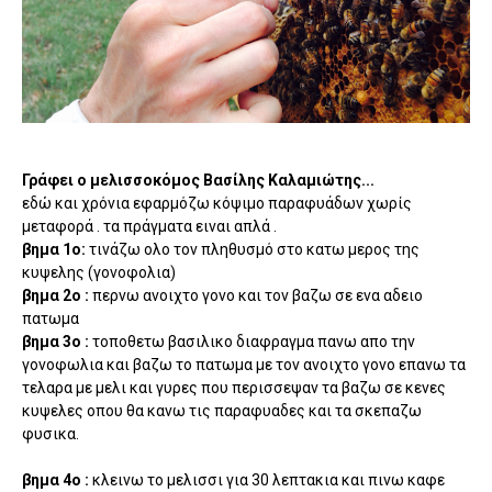
Γράφει ο μελισσοκόμος Βασίλης Καλαμιώτης...
εδώ και χρόνια εφαρμόζω κόψιμο παραφυάδων χωρίς
μεταφορά . τα πράγματα ειναι απλά .
βημα 1ο:
τινάζω ολο τον πληθυσμό στο κατω μερος της
κυψελης (γονοφολια)
βημα 2ο :
περνω ανοιχτο γονο και τον βαζω σε ενα αδειο
πατωμα
βημα 3ο :
τοποθετω βασιλικο διαφραγμα πανω απο την
γονοφωλια και βαζω το πατωμα με τον ανοιχτο γονο επανω τα
τελαρα με μελι και γυρες που περισσεψαν τα βαζω σε κενες
κυψελες οπου θα κανω τις παραφυαδες και τα σκεπαζω
φυσικα.
βημα 4ο :
κλεινω το μελισσι για 30 λεπτακια και πινω καφε