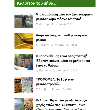
Καλύτερα του μήνα...
Μια συμβουλή απο τον Επαγγελματία
μελισσοκόμο Μόσχο Ντιώνια!
Δευτέρα, Ιουνίου 26, 2023
Διάρκεια ζωής & αποθήκευση του
μελιού
Τετάρτη, Αυγούστου 02, 2023
Η θρησκεία μας είναι ολοζώντανη!
Έβαλαν εικόνες μέσα σε μελίσσι και
έγινε το θαύμα...
Παρασκευή, Ιουλίου 01, 2016
ΤΡΟΦΟΜΕΛ: Το top των
μελισσοτροφών!
Σάββατο, Μαΐου 16, 2015
Βέλτιστη θεραπεία με οξαλικό οξύ
χωρίς απώλειες. Οι επιστήμονες
εξηγούν την αποτελεσματικότερη...