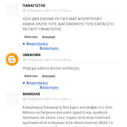
ΠΑΝΑΓΙΩΤΗΣ
12 Μαρτίου 2017 στις 9:55 μ.μ.
ΟΣΟΙ ΔΕΝ ΕΧΟΥΜΕ FB ΓΙΑΤΙ ΜΑΣ ΑΠΟΡΙΠΤΕΤΑΙ?
ΑΔΙΚΙΑ.ΟΛΟΥΣ ΤΟΥΣ ΔΙΑΓΩΝΙΣΜΟΥΣ ΤΟΥΣ ΕΧΕΤΑΙ ΣΤΟ
FB.ΓΙΑΤΙ? ΠΑΝΑΓΙΩΤΗΣ.
Απάντηση
Διαγραφή
Απαντήσεις
Απάντηση
UNKNOWN
13 Μαρτίου 2017 στις 8:24 π.μ.
Υπάρχει κάποιο βίντεο επίδειξης;
Απάντηση
Διαγραφή
Απαντήσεις
Απάντηση
MΑΝΏΛΗΣ
13 Μαρτίου 2017 στις 2:58 μ.μ.
Καλησπέρα,Παναγιώτη δεν έχεις καταλάβει ότι όλοι
θέλουν να δείχνουν ένα καλό αρεστό και αγαπητό
πρόσωπο σε όλους τους τομείς είτε είναι πολιτικά
πρόσωπα είτε εταίρείες είτε απλοί πολίτες.Απλό το