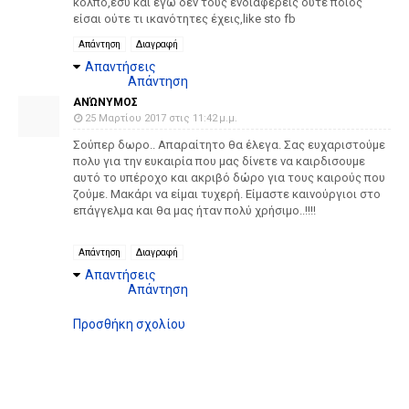
κόλπο,εσύ και εγώ δεν τους ενδιαφέρεις ούτε ποιός
είσαι ούτε τι ικανότητες έχεις,like sto fb
Απάντηση
Διαγραφή
Απαντήσεις
Απάντηση
ΑΝΏΝΥΜΟΣ
25 Μαρτίου 2017 στις 11:42 μ.μ.
Σούπερ δωρο.. Απαραίτητο θα έλεγα. Σας ευχαριστούμε
πολυ για την ευκαιρία που μας δίνετε να καιρδισουμε
αυτό το υπέροχο και ακριβό δώρο για τους καιρούς που
ζούμε. Μακάρι να είμαι τυχερή. Είμαστε καινούργιοι στο
επάγγελμα και θα μας ήταν πολύ χρήσιμο..!!!!
Απάντηση
Διαγραφή
Απαντήσεις
Απάντηση
Προσθήκη σχολίου