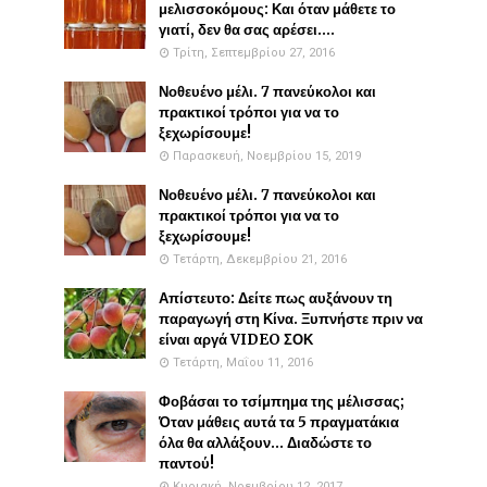
μελισσοκόμους: Και όταν μάθετε το
γιατί, δεν θα σας αρέσει....
Τρίτη, Σεπτεμβρίου 27, 2016
Νοθευένο μέλι. 7 πανεύκολοι και
πρακτικοί τρόποι για να το
ξεχωρίσουμε!
Παρασκευή, Νοεμβρίου 15, 2019
Νοθευένο μέλι. 7 πανεύκολοι και
πρακτικοί τρόποι για να το
ξεχωρίσουμε!
Τετάρτη, Δεκεμβρίου 21, 2016
Απίστευτο: Δείτε πως αυξάνουν τη
παραγωγή στη Κίνα. Ξυπνήστε πριν να
είναι αργά VIDEO ΣΟΚ
Τετάρτη, Μαΐου 11, 2016
Φοβάσαι το τσίμπημα της μέλισσας;
Όταν μάθεις αυτά τα 5 πραγματάκια
όλα θα αλλάξουν... Διαδώστε το
παντού!
Κυριακή, Νοεμβρίου 12, 2017