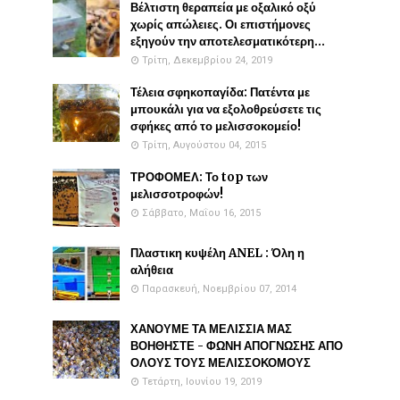
Βέλτιστη θεραπεία με οξαλικό οξύ
χωρίς απώλειες. Οι επιστήμονες
εξηγούν την αποτελεσματικότερη...
Τρίτη, Δεκεμβρίου 24, 2019
Τέλεια σφηκοπαγίδα: Πατέντα με
μπουκάλι για να εξολοθρεύσετε τις
σφήκες από το μελισσοκομείο!
Τρίτη, Αυγούστου 04, 2015
ΤΡΟΦΟΜΕΛ: Το top των
μελισσοτροφών!
Σάββατο, Μαΐου 16, 2015
Πλαστικη κυψέλη ANEL : Όλη η
αλήθεια
Παρασκευή, Νοεμβρίου 07, 2014
ΧΑΝΟΥΜΕ ΤΑ ΜΕΛΙΣΣΙΑ ΜΑΣ
ΒΟΗΘΗΣΤΕ - ΦΩΝΗ ΑΠΟΓΝΩΣΗΣ ΑΠΟ
ΟΛΟΥΣ ΤΟΥΣ ΜΕΛΙΣΣΟΚΟΜΟΥΣ
Τετάρτη, Ιουνίου 19, 2019