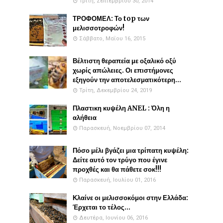
Τρίτη, Σεπτεμβρίου 30, 2014
ΤΡΟΦΟΜΕΛ: Το top των
μελισσοτροφών!
Σάββατο, Μαΐου 16, 2015
Βέλτιστη θεραπεία με οξαλικό οξύ
χωρίς απώλειες. Οι επιστήμονες
εξηγούν την αποτελεσματικότερη...
Τρίτη, Δεκεμβρίου 24, 2019
Πλαστικη κυψέλη ANEL : Όλη η
αλήθεια
Παρασκευή, Νοεμβρίου 07, 2014
Πόσο μέλι βγάζει μια τρίπατη κυψέλη:
Δείτε αυτό τον τρύγο που έγινε
προχθές και θα πάθετε σοκ!!!
Παρασκευή, Ιουλίου 01, 2016
Κλαίνε οι μελισσοκόμοι στην Ελλάδα:
Έρχεται το τέλος...
Δευτέρα, Ιουνίου 06, 2016