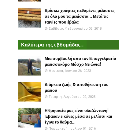
Βρίσκω χούφτες πεθαμένες μέλισσες
σε όλα μου τα μελίσσια... Μετά τις
ταινίες που έβαλα
Σάββατο, Φεβρουαρίου 03, 2018
Καλύτερα της εβδομάδας...
Μια συμβουλή απο τον Επαγγελματία
μελισσοκόμο Μόσχο Ντιώνια!
Δευτέρα, Ιουνίου 26, 2023
Διάρκεια ζωής & αποθήκευση του
μελιού
Τετάρτη, Αυγούστου 02, 2023
Η θρησκεία μας είναι ολοζώντανη!
Έβαλαν εικόνες μέσα σε μελίσσι και
έγινε το θαύμα...
Παρασκευή, Ιουλίου 01, 2016