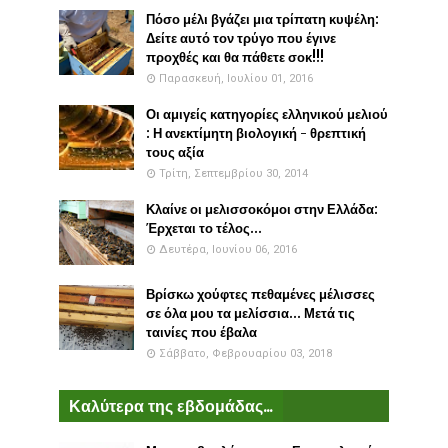
Πόσο μέλι βγάζει μια τρίπατη κυψέλη:
Δείτε αυτό τον τρύγο που έγινε
προχθές και θα πάθετε σοκ!!!
Παρασκευή, Ιουλίου 01, 2016
Οι αμιγείς κατηγορίες ελληνικού μελιού
: Η ανεκτίμητη βιολογική - θρεπτική
τους αξία
Τρίτη, Σεπτεμβρίου 30, 2014
Κλαίνε οι μελισσοκόμοι στην Ελλάδα:
Έρχεται το τέλος...
Δευτέρα, Ιουνίου 06, 2016
Βρίσκω χούφτες πεθαμένες μέλισσες
σε όλα μου τα μελίσσια... Μετά τις
ταινίες που έβαλα
Σάββατο, Φεβρουαρίου 03, 2018
Καλύτερα της εβδομάδας...