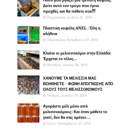
Πόσο μέλι βγάζει μια τρίπατη κυψέλη:
Δείτε αυτό τον τρύγο που έγινε
προχθές και θα πάθετε σοκ!!!
Παρασκευή, Ιουλίου 01, 2016
Πλαστικη κυψέλη ANEL : Όλη η
αλήθεια
Παρασκευή, Νοεμβρίου 07, 2014
Κλαίνε οι μελισσοκόμοι στην Ελλάδα:
Έρχεται το τέλος...
Δευτέρα, Ιουνίου 06, 2016
ΧΑΝΟΥΜΕ ΤΑ ΜΕΛΙΣΣΙΑ ΜΑΣ
ΒΟΗΘΗΣΤΕ - ΦΩΝΗ ΑΠΟΓΝΩΣΗΣ ΑΠΟ
ΟΛΟΥΣ ΤΟΥΣ ΜΕΛΙΣΣΟΚΟΜΟΥΣ
Τετάρτη, Ιουνίου 19, 2019
Αγοράστε μέλι μόνο από
μελισσοκόμους: Και όταν μάθετε το
γιατί, δεν θα σας αρέσει....
Τρίτη, Σεπτεμβρίου 27, 2016