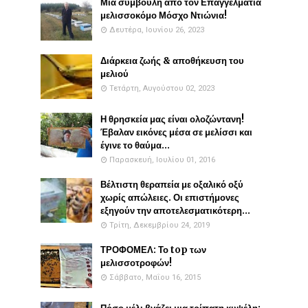
Μια συμβουλή απο τον Επαγγελματία
μελισσοκόμο Μόσχο Ντιώνια!
Δευτέρα, Ιουνίου 26, 2023
Διάρκεια ζωής & αποθήκευση του
μελιού
Τετάρτη, Αυγούστου 02, 2023
Η θρησκεία μας είναι ολοζώντανη!
Έβαλαν εικόνες μέσα σε μελίσσι και
έγινε το θαύμα...
Παρασκευή, Ιουλίου 01, 2016
Βέλτιστη θεραπεία με οξαλικό οξύ
χωρίς απώλειες. Οι επιστήμονες
εξηγούν την αποτελεσματικότερη...
Τρίτη, Δεκεμβρίου 24, 2019
ΤΡΟΦΟΜΕΛ: Το top των
μελισσοτροφών!
Σάββατο, Μαΐου 16, 2015