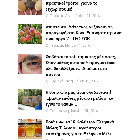
πρακτικοί τρόποι για να το
ξεχωρίσουμε!
Τετάρτη, Δεκεμβρίου 21, 2016
Απίστευτο: Δείτε πως αυξάνουν τη
παραγωγή στη Κίνα. Ξυπνήστε πριν να
είναι αργά VIDEO ΣΟΚ
Τετάρτη, Μαΐου 11, 2016
Φοβάσαι το τσίμπημα της μέλισσας;
Όταν μάθεις αυτά τα 5 πραγματάκια
όλα θα αλλάξουν... Διαδώστε το
παντού!
Κυριακή, Νοεμβρίου 12, 2017
Η θρησκεία μας είναι ολοζώντανη!
Έβαλαν εικόνες μέσα σε μελίσσι και
έγινε το θαύμα...
Παρασκευή, Ιουλίου 01, 2016
Ποιά είναι τα 18 Καλύτερα Ελληνικά
Μέλια; Τι λένε οι μεγαλύτεροι
επιστήμονες για το Ελληνικό Μέλι....