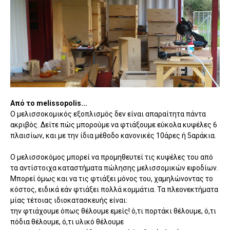
Από το melissopolis...
Ο μελισσοκομικός εξοπλισμός δεν είναι απαραίτητα πάντα
ακριβός. Δείτε πώς μπορούμε να φτιάξουμε εύκολα κυψέλες 6
πλαισίων, και με την ίδια μέθοδο κανονικές 10άρες ή 5αράκια.
Ο μελισσοκόμος μπορεί να προμηθευτεί τις κυψέλες του από
τα αντίστοιχα καταστήματα πώλησης μελισσομικών εφοδίων.
Μπορεί όμως και να τις φτιάξει μόνος του, χαμηλώνοντας το
κόστος, ειδικά εάν φτιάξει πολλά κομμάτια. Τα πλεονεκτήματα
μίας τέτοιας ιδιοκατασκευής είναι:
την φτιάχουμε όπως θέλουμε εμείς! ό,τι πορτάκι θέλουμε, ό,τι
πόδια θέλουμε, ό,τι υλικό θέλουμε