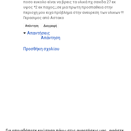
ποσο ευκολο είναι να βρεις τα υλικά πχ σανιδα 27 εκ
υψος *2 εκ παχος;;;σε μια πρωτη προσπαθεια στην
περιοχη μου ειχα πρόβλημα στην ανευρεση των υλικων !!!
Γερασιμος από Αστακο
Απάντηση
Διαγραφή
Απαντήσεις
Απάντηση
Προσθήκη σχολίου
Για οποιαδήποτε ερώτηση πάνω στις αναρτήσεις μας , αφήστε