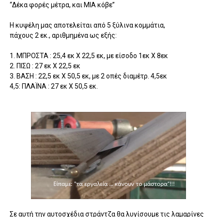
“Δέκα φορές μέτρα, και ΜΙΑ κόβε”
Η κυψέλη μας αποτελείται από 5 ξύλινα κομμάτια,
πάχους 2 εκ., αριθμημένα ως εξής:
1. ΜΠΡΟΣΤΑ : 25,4 εκ Χ 22,5 εκ, με είσοδο 1εκ Χ 8εκ
2. ΠΙΣΩ : 27 εκ Χ 22,5 εκ
3. ΒΑΣΗ : 22,5 εκ Χ 50,5 εκ, με 2 οπές διαμέτρ. 4,5εκ
4,5: ΠΛΑΪΝΑ : 27 εκ Χ 50,5 εκ.
Σε αυτή την αυτοσχέδια στράντζα θα λυγίσουμε τις λαμαρίνες