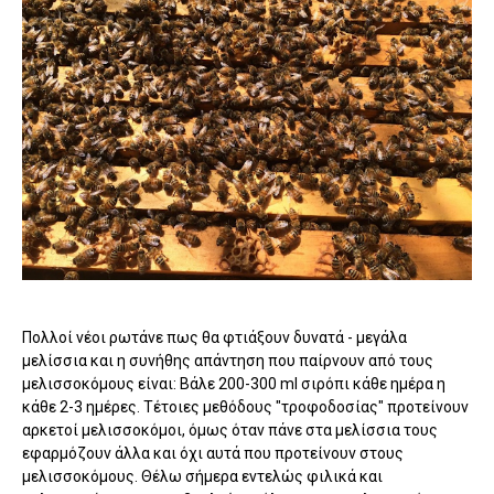
Πολλοί νέοι ρωτάνε πως θα φτιάξουν δυνατά - μεγάλα
μελίσσια και η συνήθης απάντηση που παίρνουν από τους
μελισσοκόμους είναι: Βάλε 200-300 ml σιρόπι κάθε ημέρα η
κάθε 2-3 ημέρες. Τέτοιες μεθόδους "τροφοδοσίας" προτείνουν
αρκετοί μελισσοκόμοι, όμως όταν πάνε στα μελίσσια τους
εφαρμόζουν άλλα και όχι αυτά που προτείνουν στους
μελισσοκόμους. Θέλω σήμερα εντελώς φιλικά και