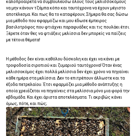
καλοπροαίρετα να συμβουλεύσω όλους τους μελισσοκόμους
να μην κάνουν τζάμπα κόπο και ταυτόχρονα να έχουν μέγιστο
αποτέλεσμα. Και πως θα το καταφέρουν; Σήμερα θα σας δώσω
μια μέθοδο που εφαρμόζω και μου έδωσε έμπειρος
βασιλοτρόφος που φτιάχνει παραφυάδες και τις πουλάει έτσι.
Ξέρετε όταν θες να φτιάξεις μελίσσια δεν μπορείς να παίζεις
με τέτοια θέματα!
Η μέθοδος δεν είναι καθόλου δύσκολη και έχει να κάνει με
τροφοδοσία σιροπιού και ζυμαριού ταυτόχρονα! Όταν ένας
μελισσοκόμος έχει πολλά μελίσσια δεν έχει χρόνο να πηγαίνει
κάθε ημέρα στα μελίσσια. Δεν το επιτρέπουν άλλωστε και τα
έξοδα πετρελαίου. Έτσι εφαρμόζει μια μέθοδο ανάπτυξης η
οποία χρειάζεται να πηγαίνεις στα μελίσσια μόνο μια φορά την
εβδομάδα. Και έχει άριστα αποτελέσματα. Τι ακριβώς κάνει
όμως, πότε, και πώς;