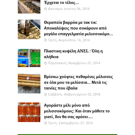
Έρχεται το τέλος...
Δευτέρα, Ιουνίου 06, 2016
Θεραπεία βαρρόα με τακ τικ:
Αποκαλύψεις που σοκάρουν από
μεγάλο επαγγελματία μελισσοκόμο...
Τρίτη, Αυγούστου 16, 2016
Πλαστικη κυψέλη ANEL : Όλη η
αλήθεια
Παρασκευή, Νοεμβρίου 07, 2014
Βρίσκω χούφτες πεθαμένες μέλισσες
σε όλα μου τα μελίσσια... Μετά τις
ταινίες που έβαλα
Σάββατο, Φεβρουαρίου 03, 2018
Αγοράστε μέλι μόνο από
μελισσοκόμους: Και όταν μάθετε το
γιατί, δεν θα σας αρέσει....
Τρίτη, Σεπτεμβρίου 27, 2016