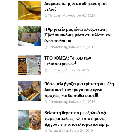
Διάρκεια ζωής & αποθήκευση του
μελιού
Τετάρτη, Αυγούστου 02, 2023
Η θρησκεία μας είναι ολοζώντανη!
Έβαλαν εικόνες μέσα σε μελίσσι και
έγινε το θαύμα...
Παρασκευή, Ιουλίου 01, 2016
ΤΡΟΦΟΜΕΛ: Το top των
μελισσοτροφών!
Σάββατο, Μαΐου 16, 2015
Πόσο μέλι βγάζει μια τρίπατη κυψέλη:
Δείτε αυτό τον τρύγο που έγινε
προχθές και θα πάθετε σοκ!!!
Παρασκευή, Ιουλίου 01, 2016
Βέλτιστη θεραπεία με οξαλικό οξύ
χωρίς απώλειες. Οι επιστήμονες
εξηγούν την αποτελεσματικότερη...
Τρίτη, Δεκεμβρίου 24, 2019