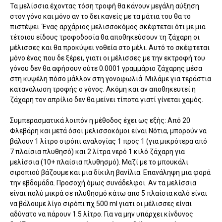
Τα μελίσσια έχοντας τόση τροφή θα κάνουν μεγάλη αύξηση
στον γόνο και μόνο αν το δει κανείς με τα μάτια του θα το
πιστέψει. Ένας αρχάριος μελισσοκόμος σκέφτεται ότι με μια
τέτοιου είδους τροφοδοσία θα αποθηκεύσουν τη ζάχαρη οι
μέλισσες και θα προκύψει νοθεία στο μέλι. Αυτό το σκέφτεται
μόνο ένας που δε ξέρει, γιατι οι μέλισσες με την εκτροφή του
γόνου δεν θα αφήσουν ούτε 0.0001 γραμμάριο ζάχαρης μέσα
στη κυψέλη πόσο μάλλον στη γονοφωλιά. Μιλάμε για τεράστια
κατανάλωση τροφής ο γόνος. Ακόμη και αν αποθηκευτεί η
ζάχαρη τον απρίλιο δεν θα μείνει τίποτα γιατί γίνεται χαμός.
Συμπερασματικά λοιπόν η μέθοδος έχει ως εξής: Από 20
Φλεβάρη και μετά όσοι μελισσοκόμοι είναι Νότια, μπορούν να
βάλουν 1 λίτρο σιρόπι αναλογίας 1 προς 1 (για μικρότερα από
7 πλαίσια πλυθησό) και 2 λίτρα νερό 1 κιλό ζάχαρη για
μελίσσια (10+ πλαίσια πλυθησμό). Μαζί με το μπουκάλι
σιροπιού βάζουμε και μια δίκιλη βανίλια. Επανάληψη μια φορά
την εβδομάδα. Προσοχή όμως συνάδελφοι. Αν τα μελίσσια
είναι πολύ μικρά σε πλυθησμό κάτω απο 5 πλαίσια καλό είναι
να βάλουμε λίγο σιρόπι πχ 500 ml γιατι οι μέλισσες είναι
αδύνατο να πάρουν 1.5 λίτρο. Για να μην υπάρχει κίνδυνος