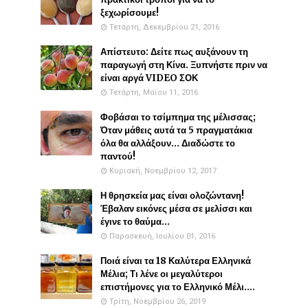
ξεχωρίσουμε!
Τετάρτη, Δεκεμβρίου 21, 2016
Απίστευτο: Δείτε πως αυξάνουν τη
παραγωγή στη Κίνα. Ξυπνήστε πριν να
είναι αργά VIDEO ΣΟΚ
Τετάρτη, Μαΐου 11, 2016
Φοβάσαι το τσίμπημα της μέλισσας;
Όταν μάθεις αυτά τα 5 πραγματάκια
όλα θα αλλάξουν... Διαδώστε το
παντού!
Κυριακή, Νοεμβρίου 12, 2017
Η θρησκεία μας είναι ολοζώντανη!
Έβαλαν εικόνες μέσα σε μελίσσι και
έγινε το θαύμα...
Παρασκευή, Ιουλίου 01, 2016
Ποιά είναι τα 18 Καλύτερα Ελληνικά
Μέλια; Τι λένε οι μεγαλύτεροι
επιστήμονες για το Ελληνικό Μέλι....
Τρίτη, Νοεμβρίου 26, 2019