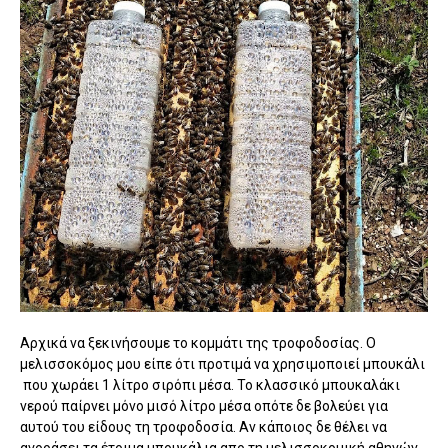
Αρχικά να ξεκινήσουμε το κομμάτι της τροφοδοσίας. Ο
μελισσοκόμος μου είπε ότι προτιμά να χρησιμοποιεί μπουκάλι
που χωράει 1 λίτρο σιρόπι μέσα. Το κλασσικό μπουκαλάκι
νερού παίρνει μόνο μισό λίτρο μέσα οπότε δε βολεύει για
αυτού του είδους τη τροφοδοσία. Αν κάποιος δε θέλει να
αγοράσει τα έτοιμα μπουκάλια απο τη μελισσοκομική αθηνών