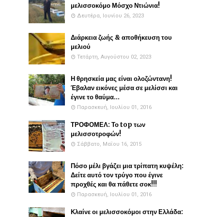
μελισσοκόμο Μόσχο Ντιώνια!
Δευτέρα, Ιουνίου 26, 2023
Διάρκεια ζωής & αποθήκευση του
μελιού
Τετάρτη, Αυγούστου 02, 2023
Η θρησκεία μας είναι ολοζώντανη!
Έβαλαν εικόνες μέσα σε μελίσσι και
έγινε το θαύμα...
Παρασκευή, Ιουλίου 01, 2016
ΤΡΟΦΟΜΕΛ: Το top των
μελισσοτροφών!
Σάββατο, Μαΐου 16, 2015
Πόσο μέλι βγάζει μια τρίπατη κυψέλη:
Δείτε αυτό τον τρύγο που έγινε
προχθές και θα πάθετε σοκ!!!
Παρασκευή, Ιουλίου 01, 2016
Κλαίνε οι μελισσοκόμοι στην Ελλάδα: