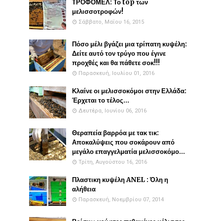
ΤΡΟΦΟΜΕΛ: Το top των
μελισσοτροφών!
Σάββατο, Μαΐου 16, 2015
Πόσο μέλι βγάζει μια τρίπατη κυψέλη:
Δείτε αυτό τον τρύγο που έγινε
προχθές και θα πάθετε σοκ!!!
Παρασκευή, Ιουλίου 01, 2016
Κλαίνε οι μελισσοκόμοι στην Ελλάδα:
Έρχεται το τέλος...
Δευτέρα, Ιουνίου 06, 2016
Θεραπεία βαρρόα με τακ τικ:
Αποκαλύψεις που σοκάρουν από
μεγάλο επαγγελματία μελισσοκόμο...
Τρίτη, Αυγούστου 16, 2016
Πλαστικη κυψέλη ANEL : Όλη η
αλήθεια
Παρασκευή, Νοεμβρίου 07, 2014