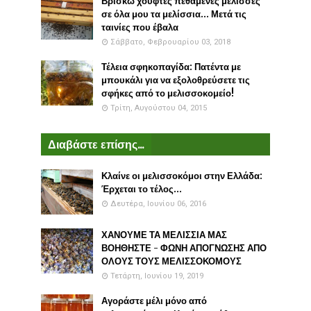
Βρίσκω χούφτες πεθαμένες μέλισσες
σε όλα μου τα μελίσσια... Μετά τις
ταινίες που έβαλα
Σάββατο, Φεβρουαρίου 03, 2018
Τέλεια σφηκοπαγίδα: Πατέντα με
μπουκάλι για να εξολοθρεύσετε τις
σφήκες από το μελισσοκομείο!
Τρίτη, Αυγούστου 04, 2015
Διαβάστε επίσης...
Κλαίνε οι μελισσοκόμοι στην Ελλάδα:
Έρχεται το τέλος...
Δευτέρα, Ιουνίου 06, 2016
ΧΑΝΟΥΜΕ ΤΑ ΜΕΛΙΣΣΙΑ ΜΑΣ
ΒΟΗΘΗΣΤΕ - ΦΩΝΗ ΑΠΟΓΝΩΣΗΣ ΑΠΟ
ΟΛΟΥΣ ΤΟΥΣ ΜΕΛΙΣΣΟΚΟΜΟΥΣ
Τετάρτη, Ιουνίου 19, 2019
Αγοράστε μέλι μόνο από