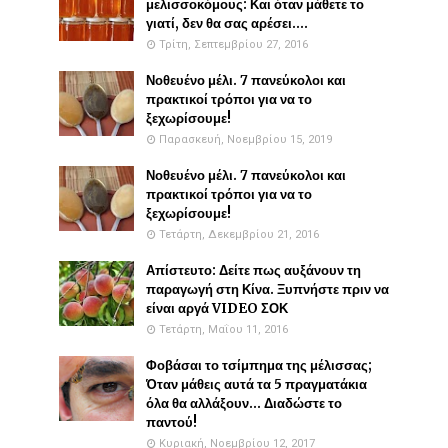
μελισσοκόμους: Και όταν μάθετε το
γιατί, δεν θα σας αρέσει....
Τρίτη, Σεπτεμβρίου 27, 2016
Νοθευένο μέλι. 7 πανεύκολοι και
πρακτικοί τρόποι για να το
ξεχωρίσουμε!
Παρασκευή, Νοεμβρίου 15, 2019
Νοθευένο μέλι. 7 πανεύκολοι και
πρακτικοί τρόποι για να το
ξεχωρίσουμε!
Τετάρτη, Δεκεμβρίου 21, 2016
Απίστευτο: Δείτε πως αυξάνουν τη
παραγωγή στη Κίνα. Ξυπνήστε πριν να
είναι αργά VIDEO ΣΟΚ
Τετάρτη, Μαΐου 11, 2016
Φοβάσαι το τσίμπημα της μέλισσας;
Όταν μάθεις αυτά τα 5 πραγματάκια
όλα θα αλλάξουν... Διαδώστε το
παντού!
Κυριακή, Νοεμβρίου 12, 2017