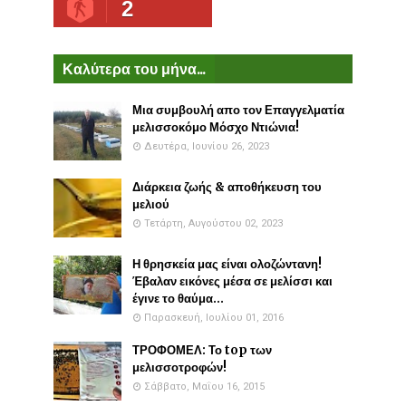
2
Καλύτερα του μήνα...
Μια συμβουλή απο τον Επαγγελματία
μελισσοκόμο Μόσχο Ντιώνια!
Δευτέρα, Ιουνίου 26, 2023
Διάρκεια ζωής & αποθήκευση του
μελιού
Τετάρτη, Αυγούστου 02, 2023
Η θρησκεία μας είναι ολοζώντανη!
Έβαλαν εικόνες μέσα σε μελίσσι και
έγινε το θαύμα...
Παρασκευή, Ιουλίου 01, 2016
ΤΡΟΦΟΜΕΛ: Το top των
μελισσοτροφών!
Σάββατο, Μαΐου 16, 2015