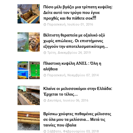
Πόσο μέλι βγάζει μια τρίπατη κυψέλη:
Δείτε αυτό τον τρύγο που έγινε
προχθές και θα πάθετε σοκ!!!
Παρασκευή, Ιουλίου 01, 2016
Βέλτιστη θεραπεία με οξαλικό οξύ
χωρίς απώλειες. Οι επιστήμονες
εξηγούν την αποτελεσματικότερη...
Τρίτη, Δεκεμβρίου 24, 2019
Πλαστικη κυψέλη ANEL : Όλη η
αλήθεια
Παρασκευή, Νοεμβρίου 07, 2014
Κλαίνε οι μελισσοκόμοι στην Ελλάδα:
Έρχεται το τέλος...
Δευτέρα, Ιουνίου 06, 2016
Βρίσκω χούφτες πεθαμένες μέλισσες
σε όλα μου τα μελίσσια... Μετά τις
ταινίες που έβαλα
Σάββατο, Φεβρουαρίου 03, 2018