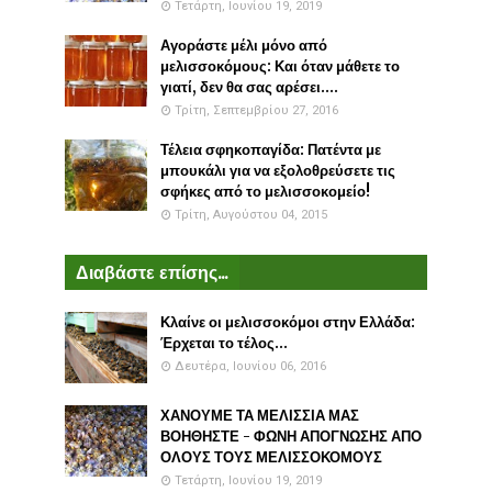
Τετάρτη, Ιουνίου 19, 2019
Αγοράστε μέλι μόνο από
μελισσοκόμους: Και όταν μάθετε το
γιατί, δεν θα σας αρέσει....
Τρίτη, Σεπτεμβρίου 27, 2016
Τέλεια σφηκοπαγίδα: Πατέντα με
μπουκάλι για να εξολοθρεύσετε τις
σφήκες από το μελισσοκομείο!
Τρίτη, Αυγούστου 04, 2015
Διαβάστε επίσης...
Κλαίνε οι μελισσοκόμοι στην Ελλάδα:
Έρχεται το τέλος...
Δευτέρα, Ιουνίου 06, 2016
ΧΑΝΟΥΜΕ ΤΑ ΜΕΛΙΣΣΙΑ ΜΑΣ
ΒΟΗΘΗΣΤΕ - ΦΩΝΗ ΑΠΟΓΝΩΣΗΣ ΑΠΟ
ΟΛΟΥΣ ΤΟΥΣ ΜΕΛΙΣΣΟΚΟΜΟΥΣ
Τετάρτη, Ιουνίου 19, 2019