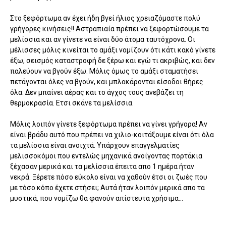
Στο ξεφόρτωμα αν έχει ήδη βγεί ήλιος χρειαζόμαστε πολύ
γρήγορες κινήσεις!! Αστραπιαία πρέπει να ξεφορτώσουμε τα
μελίσσια και αν γίνετε να είναι δύο άτομα ταυτόχρονα. Οι
μέλισσες μόλις κινείται το αμάξι νομίζουν ότι κάτι κακό γίνετε
έξω, σεισμός καταστροφή δε ξέρω και εγώ τι ακριβώς, και δεν
παλεύουν να βγούν έξω. Μόλις όμως το αμάξι σταματήσει
πετάγονται όλες να βγούν, και μπλοκάρονται είσοδοι θήρες
όλα. Δεν μπαίνει αέρας και το άγχος τους ανεβάζει τη
θερμοκρασία. Ετσι σκάνε τα μελίσσια.
Μόλις λοιπόν γίνετε ξεφόρτωμα πρέπει να γίνει γρήγορα! Αν
είναι βράδυ αυτό που πρέπει να χιλιο-κοιτάξουμε είναι ότι όλα
τα μελίσσια είναι ανοιχτά. Υπάρχουν επαγγελματίες
μελισσοκόμοι που εντελώς μηχανικά ανοίγοντας πορτάκια
ξέχασαν μερικά και τα μελίσσια έπειτα απο 1 ημέρα ήταν
νεκρά. Ξέρετε πόσο εύκολο είναι να χαθούν έτσι οι ζωές που
με τόσο κόπο έχετε στήσει; Αυτά ήταν λοιπόν μερικά απο τα
μυστικά, που νομίζω θα φανούν απίστευτα χρήσιμα...