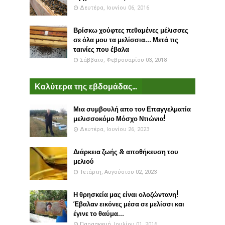
Δευτέρα, Ιουνίου 06, 2016
Βρίσκω χούφτες πεθαμένες μέλισσες
σε όλα μου τα μελίσσια... Μετά τις
ταινίες που έβαλα
Σάββατο, Φεβρουαρίου 03, 2018
Καλύτερα της εβδομάδας...
Μια συμβουλή απο τον Επαγγελματία
μελισσοκόμο Μόσχο Ντιώνια!
Δευτέρα, Ιουνίου 26, 2023
Διάρκεια ζωής & αποθήκευση του
μελιού
Τετάρτη, Αυγούστου 02, 2023
Η θρησκεία μας είναι ολοζώντανη!
Έβαλαν εικόνες μέσα σε μελίσσι και
έγινε το θαύμα...
Παρασκευή, Ιουλίου 01, 2016