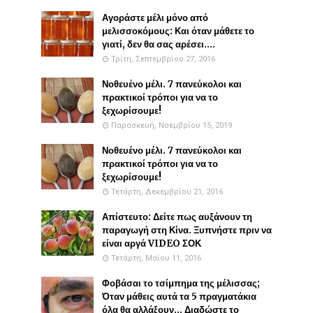
Αγοράστε μέλι μόνο από
μελισσοκόμους: Και όταν μάθετε το
γιατί, δεν θα σας αρέσει....
Τρίτη, Σεπτεμβρίου 27, 2016
Νοθευένο μέλι. 7 πανεύκολοι και
πρακτικοί τρόποι για να το
ξεχωρίσουμε!
Παρασκευή, Νοεμβρίου 15, 2019
Νοθευένο μέλι. 7 πανεύκολοι και
πρακτικοί τρόποι για να το
ξεχωρίσουμε!
Τετάρτη, Δεκεμβρίου 21, 2016
Απίστευτο: Δείτε πως αυξάνουν τη
παραγωγή στη Κίνα. Ξυπνήστε πριν να
είναι αργά VIDEO ΣΟΚ
Τετάρτη, Μαΐου 11, 2016
Φοβάσαι το τσίμπημα της μέλισσας;
Όταν μάθεις αυτά τα 5 πραγματάκια
όλα θα αλλάξουν... Διαδώστε το