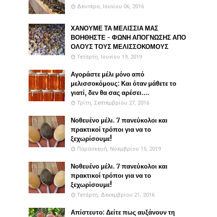
Δευτέρα, Ιουνίου 06, 2016
ΧΑΝΟΥΜΕ ΤΑ ΜΕΛΙΣΣΙΑ ΜΑΣ
ΒΟΗΘΗΣΤΕ - ΦΩΝΗ ΑΠΟΓΝΩΣΗΣ ΑΠΟ
ΟΛΟΥΣ ΤΟΥΣ ΜΕΛΙΣΣΟΚΟΜΟΥΣ
Τετάρτη, Ιουνίου 19, 2019
Αγοράστε μέλι μόνο από
μελισσοκόμους: Και όταν μάθετε το
γιατί, δεν θα σας αρέσει....
Τρίτη, Σεπτεμβρίου 27, 2016
Νοθευένο μέλι. 7 πανεύκολοι και
πρακτικοί τρόποι για να το
ξεχωρίσουμε!
Παρασκευή, Νοεμβρίου 15, 2019
Νοθευένο μέλι. 7 πανεύκολοι και
πρακτικοί τρόποι για να το
ξεχωρίσουμε!
Τετάρτη, Δεκεμβρίου 21, 2016
Απίστευτο: Δείτε πως αυξάνουν τη