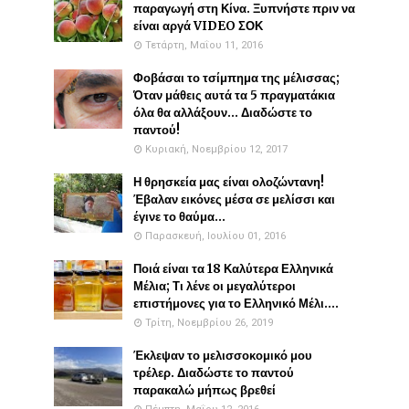
παραγωγή στη Κίνα. Ξυπνήστε πριν να
είναι αργά VIDEO ΣΟΚ
Τετάρτη, Μαΐου 11, 2016
Φοβάσαι το τσίμπημα της μέλισσας;
Όταν μάθεις αυτά τα 5 πραγματάκια
όλα θα αλλάξουν... Διαδώστε το
παντού!
Κυριακή, Νοεμβρίου 12, 2017
Η θρησκεία μας είναι ολοζώντανη!
Έβαλαν εικόνες μέσα σε μελίσσι και
έγινε το θαύμα...
Παρασκευή, Ιουλίου 01, 2016
Ποιά είναι τα 18 Καλύτερα Ελληνικά
Μέλια; Τι λένε οι μεγαλύτεροι
επιστήμονες για το Ελληνικό Μέλι....
Τρίτη, Νοεμβρίου 26, 2019
Έκλεψαν το μελισσοκομικό μου
τρέλερ. Διαδώστε το παντού
παρακαλώ μήπως βρεθεί