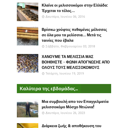
Κλαίνε οι μελισσοκόμοι στην Ελλάδα:
Έρχεται το τέλος...
Δευτέρα, Ιουνίου 06, 2016
Βρίσκω χούφτες πεθαμένες μέλισσες
σε όλα μου τα μελίσσια... Μετά τις
ταινίες που έβαλα
Σάββατο, Φεβρουαρίου 03, 2018
ΧΑΝΟΥΜΕ ΤΑ ΜΕΛΙΣΣΙΑ ΜΑΣ
ΒΟΗΘΗΣΤΕ - ΦΩΝΗ ΑΠΟΓΝΩΣΗΣ ΑΠΟ
ΟΛΟΥΣ ΤΟΥΣ ΜΕΛΙΣΣΟΚΟΜΟΥΣ
Τετάρτη, Ιουνίου 19, 2019
Καλύτερα της εβδομάδας...
Μια συμβουλή απο τον Επαγγελματία
μελισσοκόμο Μόσχο Ντιώνια!
Δευτέρα, Ιουνίου 26, 2023
Διάρκεια ζωής & αποθήκευση του