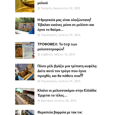
μελιού
Τετάρτη, Αυγούστου 02, 2023
Η θρησκεία μας είναι ολοζώντανη!
Έβαλαν εικόνες μέσα σε μελίσσι και
έγινε το θαύμα...
Παρασκευή, Ιουλίου 01, 2016
ΤΡΟΦΟΜΕΛ: Το top των
μελισσοτροφών!
Σάββατο, Μαΐου 16, 2015
Πόσο μέλι βγάζει μια τρίπατη κυψέλη:
Δείτε αυτό τον τρύγο που έγινε
προχθές και θα πάθετε σοκ!!!
Παρασκευή, Ιουλίου 01, 2016
Κλαίνε οι μελισσοκόμοι στην Ελλάδα:
Έρχεται το τέλος...
Δευτέρα, Ιουνίου 06, 2016
Θεραπεία βαρρόα με τακ τικ: