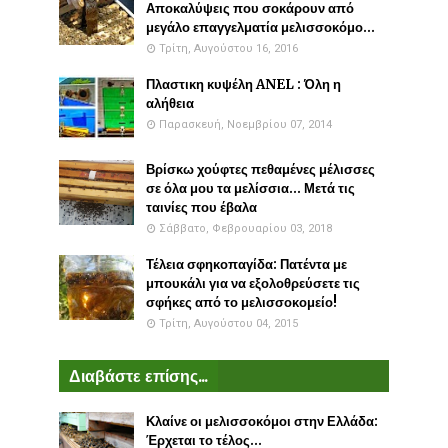
Αποκαλύψεις που σοκάρουν από
μεγάλο επαγγελματία μελισσοκόμο...
Τρίτη, Αυγούστου 16, 2016
Πλαστικη κυψέλη ANEL : Όλη η
αλήθεια
Παρασκευή, Νοεμβρίου 07, 2014
Βρίσκω χούφτες πεθαμένες μέλισσες
σε όλα μου τα μελίσσια... Μετά τις
ταινίες που έβαλα
Σάββατο, Φεβρουαρίου 03, 2018
Τέλεια σφηκοπαγίδα: Πατέντα με
μπουκάλι για να εξολοθρεύσετε τις
σφήκες από το μελισσοκομείο!
Τρίτη, Αυγούστου 04, 2015
Διαβάστε επίσης...
Κλαίνε οι μελισσοκόμοι στην Ελλάδα:
Έρχεται το τέλος...