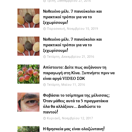
Τρίτη, Σεπτεμβρίου 27, 2016
Νοθευένο μέλι. 7 πανεύκολοι και
πρακτικοί τρόποι για να το
ξεχωρίσουμε!
Παρασκευή, Νοεμβρίου 15, 2019
Νοθευένο μέλι. 7 πανεύκολοι και
πρακτικοί τρόποι για να το
ξεχωρίσουμε!
Τετάρτη, Δεκεμβρίου 21, 2016
Απίστευτο: Δείτε πως αυξάνουν τη
παραγωγή στη Κίνα. Ξυπνήστε πριν να
είναι αργά VIDEO ΣΟΚ
Τετάρτη, Μαΐου 11, 2016
Φοβάσαι το τσίμπημα της μέλισσας;
Όταν μάθεις αυτά τα 5 πραγματάκια
όλα θα αλλάξουν... Διαδώστε το
παντού!
Κυριακή, Νοεμβρίου 12, 2017
Η θρησκεία μας είναι ολοζώντανη!