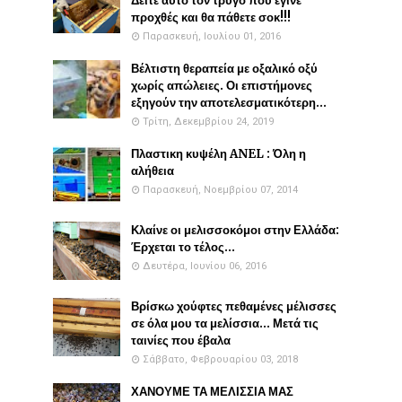
Δείτε αυτό τον τρύγο που έγινε
προχθές και θα πάθετε σοκ!!!
Παρασκευή, Ιουλίου 01, 2016
Βέλτιστη θεραπεία με οξαλικό οξύ
χωρίς απώλειες. Οι επιστήμονες
εξηγούν την αποτελεσματικότερη...
Τρίτη, Δεκεμβρίου 24, 2019
Πλαστικη κυψέλη ANEL : Όλη η
αλήθεια
Παρασκευή, Νοεμβρίου 07, 2014
Κλαίνε οι μελισσοκόμοι στην Ελλάδα:
Έρχεται το τέλος...
Δευτέρα, Ιουνίου 06, 2016
Βρίσκω χούφτες πεθαμένες μέλισσες
σε όλα μου τα μελίσσια... Μετά τις
ταινίες που έβαλα
Σάββατο, Φεβρουαρίου 03, 2018
ΧΑΝΟΥΜΕ ΤΑ ΜΕΛΙΣΣΙΑ ΜΑΣ