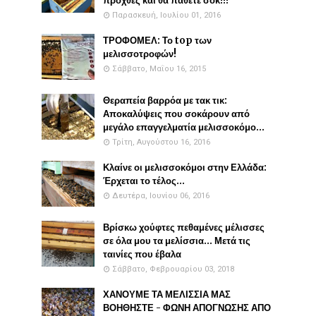
προχθές και θα πάθετε σοκ!!!
Παρασκευή, Ιουλίου 01, 2016
ΤΡΟΦΟΜΕΛ: Το top των
μελισσοτροφών!
Σάββατο, Μαΐου 16, 2015
Θεραπεία βαρρόα με τακ τικ:
Αποκαλύψεις που σοκάρουν από
μεγάλο επαγγελματία μελισσοκόμο...
Τρίτη, Αυγούστου 16, 2016
Κλαίνε οι μελισσοκόμοι στην Ελλάδα:
Έρχεται το τέλος...
Δευτέρα, Ιουνίου 06, 2016
Βρίσκω χούφτες πεθαμένες μέλισσες
σε όλα μου τα μελίσσια... Μετά τις
ταινίες που έβαλα
Σάββατο, Φεβρουαρίου 03, 2018
ΧΑΝΟΥΜΕ ΤΑ ΜΕΛΙΣΣΙΑ ΜΑΣ
ΒΟΗΘΗΣΤΕ - ΦΩΝΗ ΑΠΟΓΝΩΣΗΣ ΑΠΟ