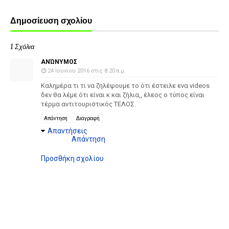
Δημοσίευση σχολίου
1 Σχόλια
ΑΝΏΝΥΜΟΣ
24 Ιουνίου 2016 στις 8:20 π.μ.
Καλημέρα τι τι να ζηλέψουμε το ότι έστειλε ενα videos
δεν θα λέμε ότι είναι κ και ζήλια,, έλεος ο τύπος είναι
τέρμα αντιτουριστικός ΤΕΛΟΣ.
Απάντηση
Διαγραφή
Απαντήσεις
Απάντηση
Προσθήκη σχολίου