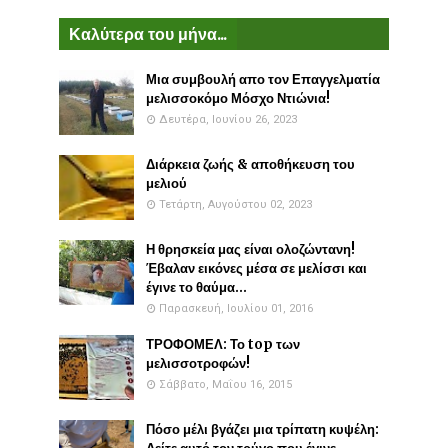
Καλύτερα του μήνα...
Μια συμβουλή απο τον Επαγγελματία
μελισσοκόμο Μόσχο Ντιώνια!
Δευτέρα, Ιουνίου 26, 2023
Διάρκεια ζωής & αποθήκευση του
μελιού
Τετάρτη, Αυγούστου 02, 2023
Η θρησκεία μας είναι ολοζώντανη!
Έβαλαν εικόνες μέσα σε μελίσσι και
έγινε το θαύμα...
Παρασκευή, Ιουλίου 01, 2016
ΤΡΟΦΟΜΕΛ: Το top των
μελισσοτροφών!
Σάββατο, Μαΐου 16, 2015
Πόσο μέλι βγάζει μια τρίπατη κυψέλη: