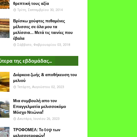
θρεπτική τους αξία
Τρίτη, Σεπτεμβρίου 30, 2014
Βρίσκω χούφτες πεθαμένες
μέλισσες σε όλα μου τα
μελίσσια... Μετά τις ταινίες που
έβαλα
Σάββατο, Φεβρουαρίου 03, 2018
τερα της εβδομάδας...
Διάρκεια ζωής & αποθήκευση του
μελιού
Τετάρτη, Αυγούστου 02, 2023
Μια συμβουλή απο τον
Επαγγελματία μελισσοκόμο
Μόσχο Ντιώνια!
Δευτέρα, Ιουνίου 26, 2023
ΤΡΟΦΟΜΕΛ: Το top των
μελισσοτροφών!