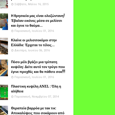
Σάββατο, Μαΐου 16, 2015
Η θρησκεία μας είναι ολοζώντανη!
Έβαλαν εικόνες μέσα σε μελίσσι
και έγινε το θαύμα...
Παρασκευή, Ιουλίου 01, 2016
Κλαίνε οι μελισσοκόμοι στην
Ελλάδα: Έρχεται το τέλος...
Δευτέρα, Ιουνίου 06, 2016
Πόσο μέλι βγάζει μια τρίπατη
κυψέλη: Δείτε αυτό τον τρύγο που
έγινε προχθές και θα πάθετε σοκ!!!
Παρασκευή, Ιουλίου 01, 2016
Πλαστικη κυψέλη ANEL : Όλη η
αλήθεια
Παρασκευή, Νοεμβρίου 07, 2014
Θεραπεία βαρρόα με τακ τικ:
Αποκαλύψεις που σοκάρουν από