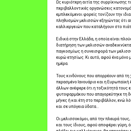
Ως κυριότερη αιτία της συρρίκνωσης τ
περιβαλλοντικές οργανώσεις κατονομ
εμπλεκόμενοι φορείς τονίζουν την ιδι
πληθυσμών μελισσών εξηγώντας ότι από
καλλιεργειών που καταλήγουν στο πιάτ
Ειδικά στην Ελλάδα, η οποία είναι πλο
διατήρηση των μελισσών αναδεικνύεται
παγκοσμίως η συνεισφορά των μελισσώ
ευρώ ετησίως. Κι αυτό, αφού ένα μόνο μ
ημέρα.
Τους κινδύνους που απορρέουν από τη 
περασμένο Ιανουάριο και η Ευρωπαϊκή 
άλλων ανέφερε ότι η τοξικότητά τους ε
φυτοφαρμάκου που απαγορεύτηκε τη δε
μήνες ή και έτη στο περιβάλλον, ενώ 
και σε υπόγεια ύδατα...
Οι μελισσοκόμοι, από την πλευρά τους
και τους ίδιους, αφού αποφέρει γύρη,