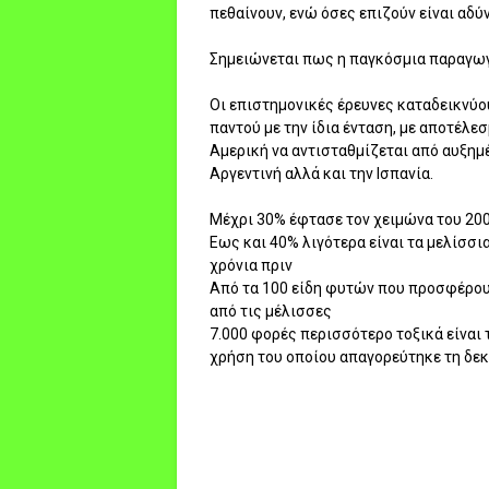
πεθαίνουν, ενώ όσες επιζούν είναι αδύ
Σημειώνεται πως η παγκόσμια παραγωγ
Οι επιστημονικές έρευνες καταδεικνύο
παντού με την ίδια ένταση, με αποτέλ
Αμερική να αντισταθμίζεται από αυξημέ
Αργεντινή αλλά και την Ισπανία.
Μέχρι 30% έφτασε τον χειμώνα του 20
Εως και 40% λιγότερα είναι τα μελίσσι
χρόνια πριν
Από τα 100 είδη φυτών που προσφέρουν
από τις μέλισσες
7.000 φορές περισσότερο τοξικά είναι 
χρήση του οποίου απαγορεύτηκε τη δεκα