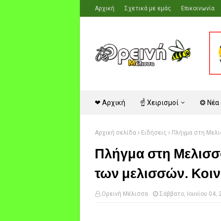
Αρχική
Σχετικά με εμάς
Επικοινωνία
❤ Αρχική
☝ Χειρισμοί
❂ Νέα
Αρχική σελίδα
Ειδήσεις
Πλήγμα στη Μελισ
Πλήγμα στη Μελισσ
των μελισσών. Κοιν
Ορεινή Μέλισσα
Σάββατο, Ιουνίου 04, 