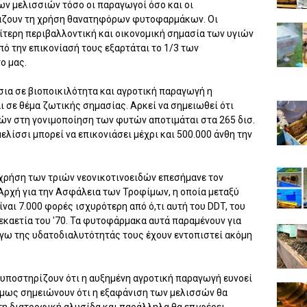
ων μελισσιών τόσο οι παραγωγοί όσο και οι
άζουν τη χρήση θανατηφόρων φυτοφαρμάκων. Οι
αίτερη περιβαλλοντική και οικονομική σημασία των υγιών
 την επικονίασή τους εξαρτάται το 1/3 των
ο μας.
ύσια σε βιοποικιλότητα και αγροτική παραγωγή η
 σε θέμα ζωτικής σημασίας. Αρκεί να σημειωθεί ότι
ν στη γονιμοποίηση των φυτών αποτιμάται στα 265 δισ.
ελίσσι μπορεί να επικονιάσει μέχρι και 500.000 άνθη την
χρήση των τριών νεονικοτινοειδών επεσήμανε τον
Αρχή για την Ασφάλεια των Τροφίμων, η οποία μεταξύ
ίναι 7.000 φορές ισχυρότερη από ό,τι αυτή του DDT, του
καετία του '70. Τα φυτοφάρμακα αυτά παραμένουν για
λόγω της υδατοδιαλυτότητάς τους έχουν εντοπιστεί ακόμη
, υποστηρίζουν ότι η αυξημένη αγροτική παραγωγή ευνοεί
 όμως σημειώνουν ότι η εξαφάνιση των μελισσών θα