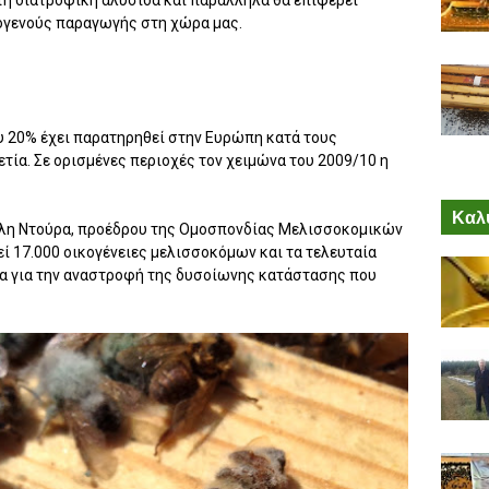
 τη διατροφική αλυσίδα και παράλληλα θα επιφέρει
ογενούς παραγωγής στη χώρα μας.
 20% έχει παρατηρηθεί στην Ευρώπη κατά τους
ετία. Σε ορισμένες περιοχές τον χειμώνα του 2009/10 η
Καλύ
ασίλη Ντούρα, προέδρου της Ομοσπονδίας Μελισσοκομικών
 17.000 οικογένειες μελισσοκόμων και τα τελευταία
να για την αναστροφή της δυσοίωνης κατάστασης που