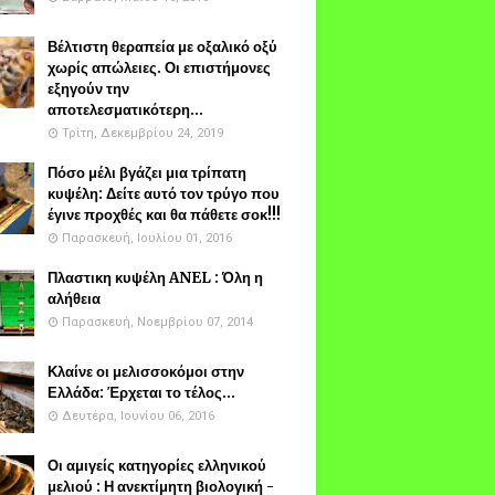
Βέλτιστη θεραπεία με οξαλικό οξύ
χωρίς απώλειες. Οι επιστήμονες
εξηγούν την
αποτελεσματικότερη...
Τρίτη, Δεκεμβρίου 24, 2019
Πόσο μέλι βγάζει μια τρίπατη
κυψέλη: Δείτε αυτό τον τρύγο που
έγινε προχθές και θα πάθετε σοκ!!!
Παρασκευή, Ιουλίου 01, 2016
Πλαστικη κυψέλη ANEL : Όλη η
αλήθεια
Παρασκευή, Νοεμβρίου 07, 2014
Κλαίνε οι μελισσοκόμοι στην
Ελλάδα: Έρχεται το τέλος...
Δευτέρα, Ιουνίου 06, 2016
Οι αμιγείς κατηγορίες ελληνικού
μελιού : Η ανεκτίμητη βιολογική -