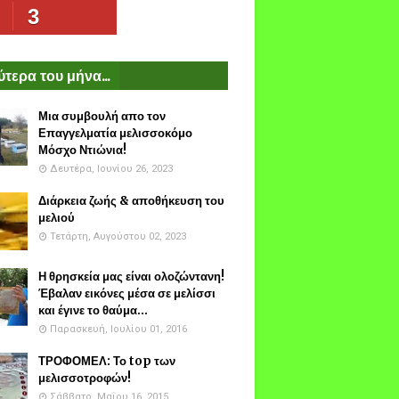
3
τερα του μήνα...
Μια συμβουλή απο τον
Επαγγελματία μελισσοκόμο
Μόσχο Ντιώνια!
Δευτέρα, Ιουνίου 26, 2023
Διάρκεια ζωής & αποθήκευση του
μελιού
Τετάρτη, Αυγούστου 02, 2023
Η θρησκεία μας είναι ολοζώντανη!
Έβαλαν εικόνες μέσα σε μελίσσι
και έγινε το θαύμα...
Παρασκευή, Ιουλίου 01, 2016
ΤΡΟΦΟΜΕΛ: Το top των
μελισσοτροφών!
Σάββατο, Μαΐου 16, 2015